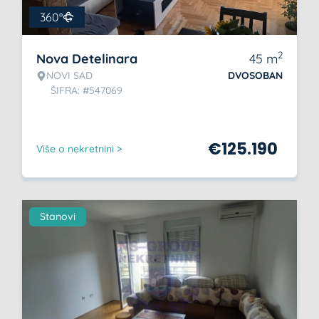
360°
2
Nova Detelinara
45
m
NOVI SAD
DVOSOBAN
ŠIFRA: #547069
€
125.190
Više o nekretnini >
Stanovi