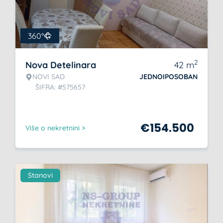
360°
2
Nova Detelinara
42
m
NOVI SAD
JEDNOIPOSOBAN
ŠIFRA: #575657
€
154.500
Više o nekretnini >
Stanovi