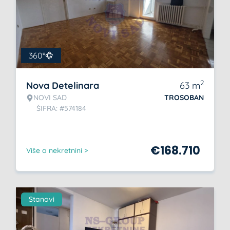
360°
2
Nova Detelinara
63
m
NOVI SAD
TROSOBAN
ŠIFRA: #574184
€
168.710
Više o nekretnini >
Stanovi