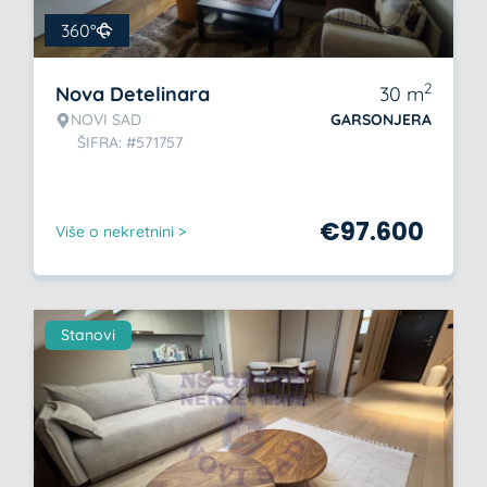
360°
2
Nova Detelinara
30
m
NOVI SAD
GARSONJERA
ŠIFRA: #571757
€
97.600
Više o nekretnini >
Stanovi