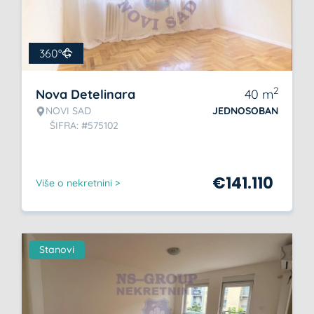
360°
2
Nova Detelinara
40
m
NOVI SAD
JEDNOSOBAN
ŠIFRA: #575102
€
141.110
Više o nekretnini >
Stanovi