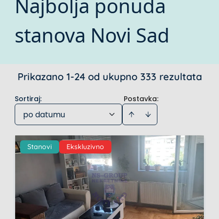
Najbolja ponuda
stanova Novi Sad
Prikazano 1-24 od ukupno 333 rezultata
Sortiraj
:
Postavka:
po datumu
Stanovi
Ekskluzivno