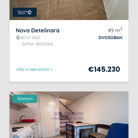
360°
2
Nova Detelinara
49
m
NOVI SAD
DVOSOBAN
ŠIFRA: #565368
€
145.230
Više o nekretnini >
Stanovi