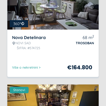
360°
2
Nova Detelinara
68
m
NOVI SAD
TROSOBAN
ŠIFRA: #574725
€
164.800
Više o nekretnini >
Stanovi