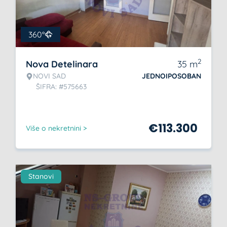
360°
2
Nova Detelinara
35
m
NOVI SAD
JEDNOIPOSOBAN
ŠIFRA: #575663
€
113.300
Više o nekretnini >
Stanovi