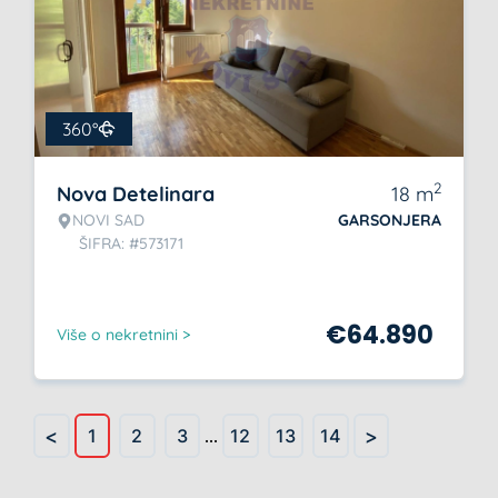
360°
2
Nova Detelinara
18
m
NOVI SAD
GARSONJERA
ŠIFRA: #573171
€
64.890
Više o nekretnini >
<
>
1
2
3
...
12
13
14