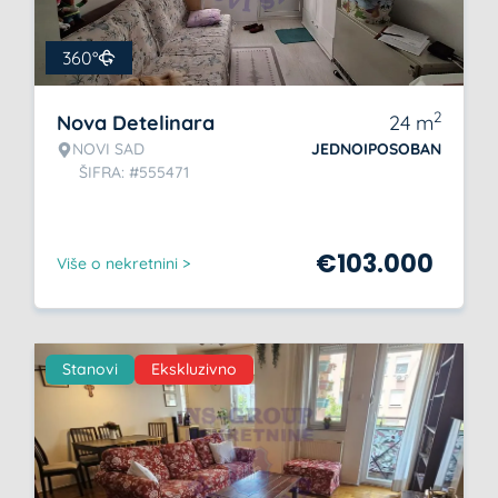
360°
2
Nova Detelinara
24
m
NOVI SAD
JEDNOIPOSOBAN
ŠIFRA: #555471
€
103.000
Više o nekretnini >
Stanovi
Ekskluzivno