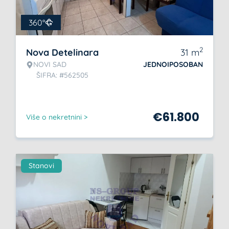
360°
2
Nova Detelinara
31
m
NOVI SAD
JEDNOIPOSOBAN
ŠIFRA: #562505
€
61.800
Više o nekretnini >
Stanovi