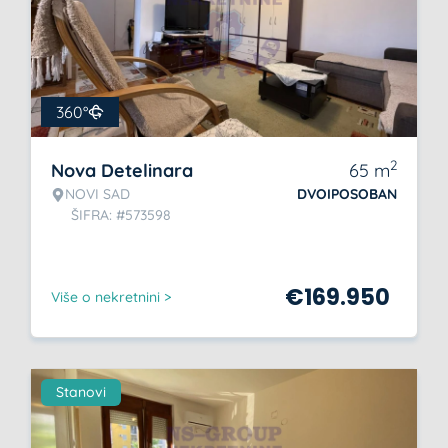
360°
2
Nova Detelinara
65
m
NOVI SAD
DVOIPOSOBAN
ŠIFRA: #573598
€
169.950
Više o nekretnini >
Stanovi