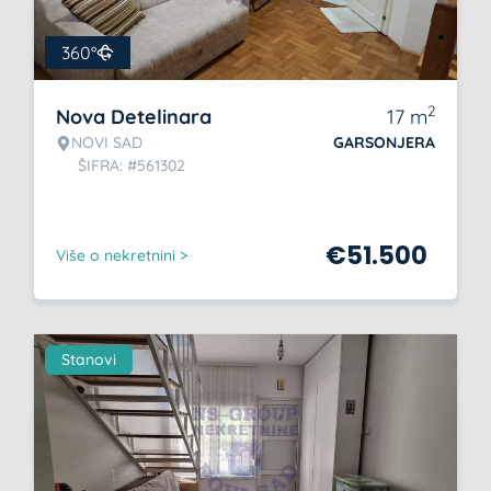
360°
2
Nova Detelinara
17
m
NOVI SAD
GARSONJERA
ŠIFRA: #561302
€
51.500
Više o nekretnini >
Stanovi