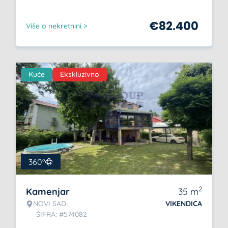
€
82.400
Više o nekretnini >
Kuće
Ekskluzivno
360°
2
Kamenjar
35
m
NOVI SAD
VIKENDICA
ŠIFRA: #574082