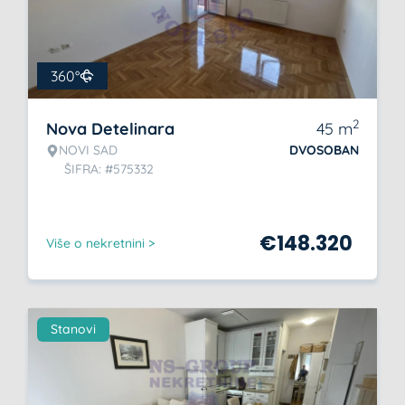
360°
2
Nova Detelinara
45
m
NOVI SAD
DVOSOBAN
ŠIFRA: #575332
€
148.320
Više o nekretnini >
Stanovi