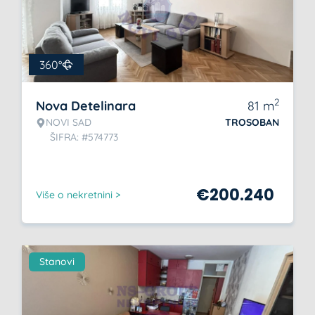
360°
2
Nova Detelinara
81
m
NOVI SAD
TROSOBAN
ŠIFRA: #574773
€
200.240
Više o nekretnini >
Stanovi