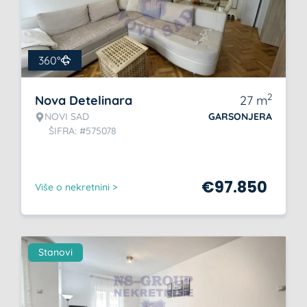
360°
2
Nova Detelinara
27
m
NOVI SAD
GARSONJERA
ŠIFRA: #575078
€
97.850
Više o nekretnini >
Stanovi