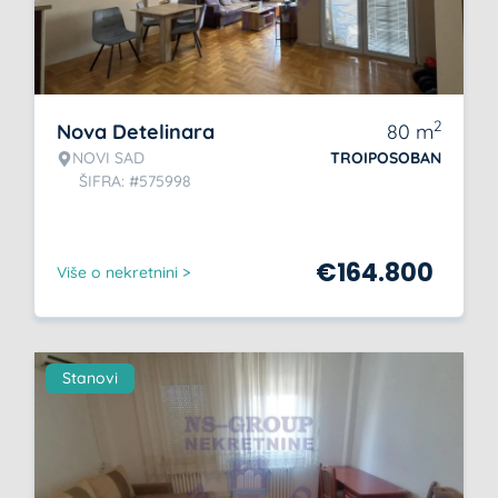
2
Nova Detelinara
80
m
NOVI SAD
TROIPOSOBAN
ŠIFRA: #575998
€
164.800
Više o nekretnini >
Stanovi