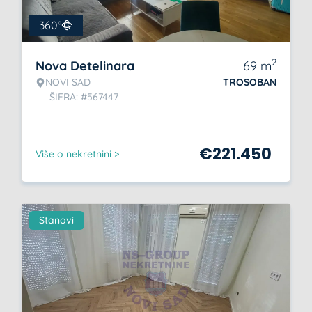
360°
2
Nova Detelinara
69
m
NOVI SAD
TROSOBAN
ŠIFRA: #567447
€
221.450
Više o nekretnini >
Stanovi