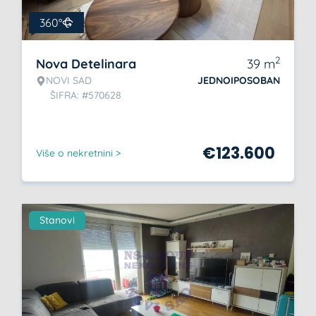
360°
2
Nova Detelinara
39
m
NOVI SAD
JEDNOIPOSOBAN
ŠIFRA: #570628
€
123.600
Više o nekretnini >
Stanovi