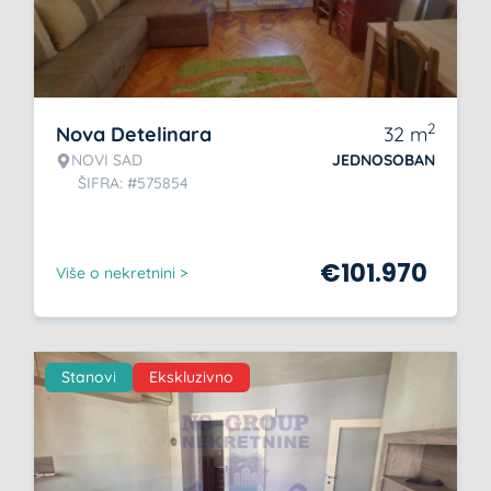
2
Nova Detelinara
32
m
NOVI SAD
JEDNOSOBAN
ŠIFRA: #575854
€
101.970
Više o nekretnini >
Stanovi
Ekskluzivno