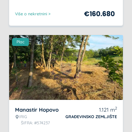
€
160.680
Više o nekretnini >
Plac
2
Manastir Hopovo
1.121
m
IRIG
GRAĐEVINSKO ZEMLJIŠTE
ŠIFRA: #574237