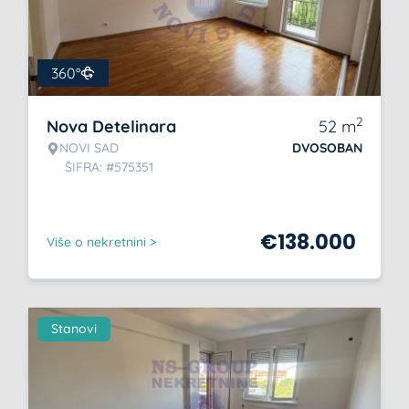
360°
2
Nova Detelinara
52
m
NOVI SAD
DVOSOBAN
ŠIFRA: #575351
€
138.000
Više o nekretnini >
Stanovi