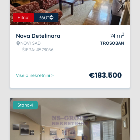
360°
Hitno!
2
Nova Detelinara
74
m
NOVI SAD
TROSOBAN
ŠIFRA: #573086
€
183.500
Više o nekretnini >
Stanovi