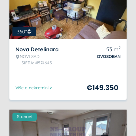
360°
2
Nova Detelinara
53
m
NOVI SAD
DVOSOBAN
ŠIFRA: #574645
€
149.350
Više o nekretnini >
Stanovi