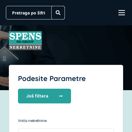
Podesite Parametre
Još filtera
Vrsta nekretnine