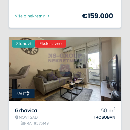
€
159.000
Više o nekretnini >
Stanovi
Ekskluzivno
360°
2
Grbavica
50
m
NOVI SAD
TROSOBAN
ŠIFRA: #573149