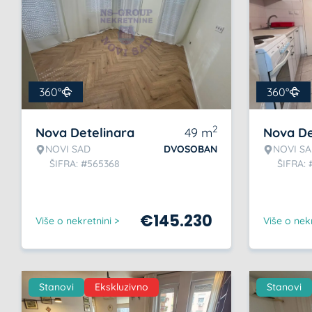
360°
360°
2
Nova Detelinara
49
m
Nova De
NOVI SAD
DVOSOBAN
NOVI S
ŠIFRA: #565368
ŠIFRA:
€
145.230
Više o nekretnini >
Više o nekr
Stanovi
Ekskluzivno
Stanovi