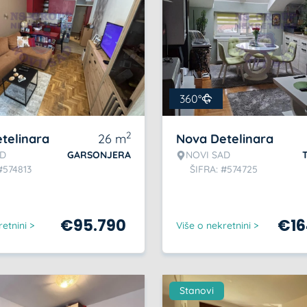
360°
2
telinara
26
m
Nova Detelinara
AD
GARSONJERA
NOVI SAD
#574813
ŠIFRA: #574725
€
95.790
€
1
etnini >
Više o nekretnini >
Stanovi