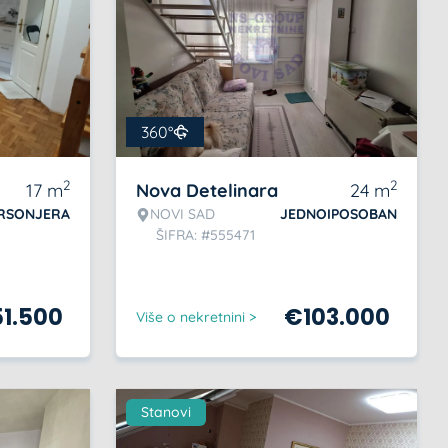
360°
2
2
17
m
Nova Detelinara
24
m
RSONJERA
NOVI SAD
JEDNOIPOSOBAN
ŠIFRA: #555471
51.500
€
103.000
Više o nekretnini >
Stanovi