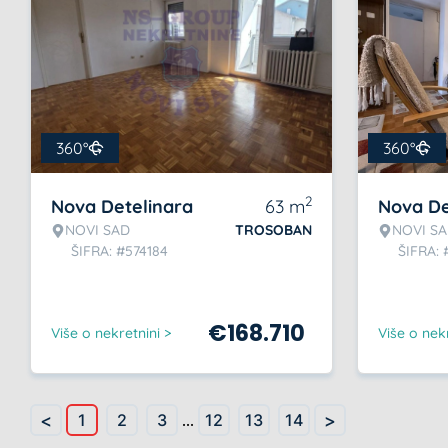
360°
360°
2
Nova Detelinara
63
m
Nova De
NOVI SAD
TROSOBAN
NOVI S
ŠIFRA: #574184
ŠIFRA: 
€
168.710
Više o nekretnini >
Više o nekr
<
>
1
2
3
...
12
13
14