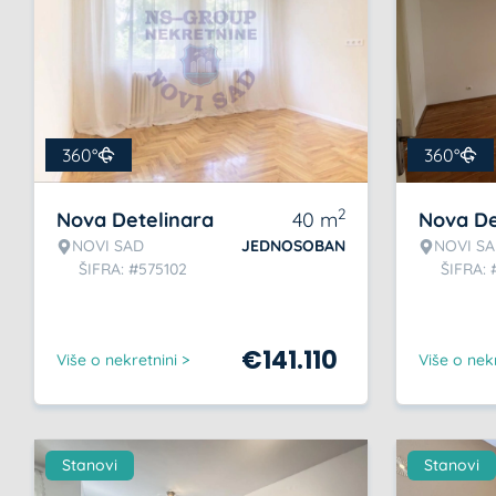
360°
360°
2
Nova Detelinara
40
m
Nova De
NOVI SAD
JEDNOSOBAN
NOVI S
ŠIFRA: #575102
ŠIFRA: 
€
141.110
Više o nekretnini >
Više o nekr
Stanovi
Stanovi