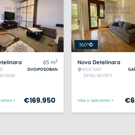
360°
2
telinara
65
m
Nova Detelinara
AD
DVOIPOSOBAN
NOVI SAD
GA
#573598
ŠIFRA: #573171
€
169.950
€
6
etnini >
Više o nekretnini >