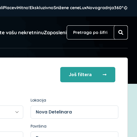
li
Placevi
Hitno!
Ekskluzivno
Snižene cene
Lux
Novogradnja
360°
te vašu nekretninu
Zaposleni
Još filtera
Lokacija
Nova Detelinara
Površina