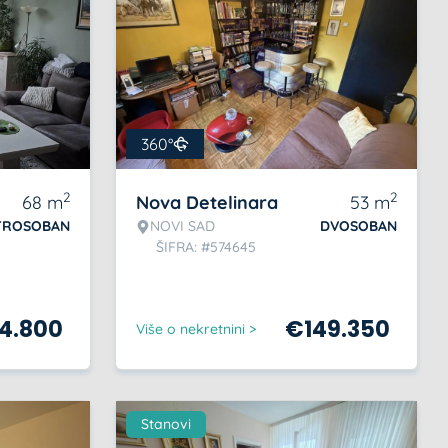
360°
2
2
68
m
Nova Detelinara
53
m
TROSOBAN
NOVI SAD
DVOSOBAN
ŠIFRA: #574645
64.800
€
149.350
Više o nekretnini >
Stanovi