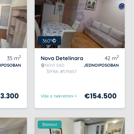
360°
2
2
35
m
Nova Detelinara
42
m
IPOSOBAN
NOVI SAD
JEDNOIPOSOBAN
ŠIFRA: #575657
13.300
€
154.500
Više o nekretnini >
Stanovi