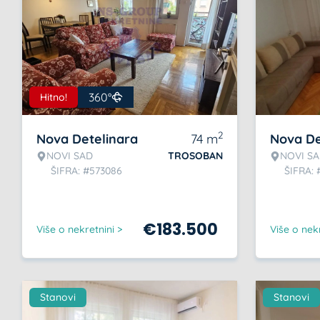
360°
Hitno!
2
Nova Detelinara
74
m
Nova De
NOVI SAD
TROSOBAN
NOVI S
ŠIFRA: #573086
ŠIFRA:
€
183.500
Više o nekretnini >
Više o nekr
Stanovi
Stanovi