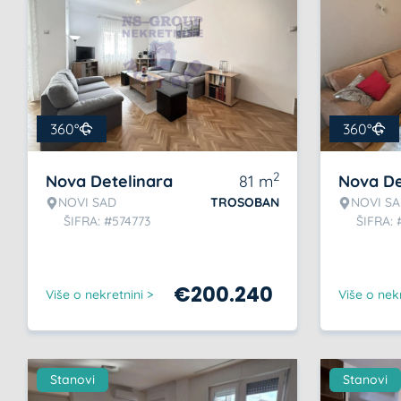
360°
360°
2
Nova Detelinara
81
m
Nova De
NOVI SAD
TROSOBAN
NOVI S
ŠIFRA: #574773
ŠIFRA: 
€
200.240
Više o nekretnini >
Više o nekr
Stanovi
Stanovi