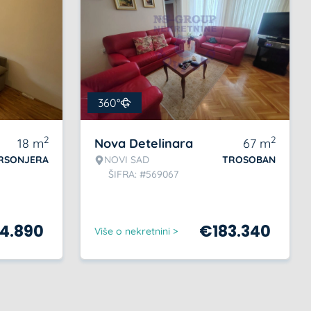
360°
2
2
18
m
Nova Detelinara
67
m
RSONJERA
NOVI SAD
TROSOBAN
ŠIFRA: #569067
4.890
€
183.340
Više o nekretnini >