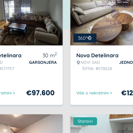
360°
2
telinara
30
m
Nova Detelinara
AD
GARSONJERA
NOVI SAD
JEDNO
#571757
ŠIFRA: #570628
€
97.600
€
1
etnini >
Više o nekretnini >
Stanovi