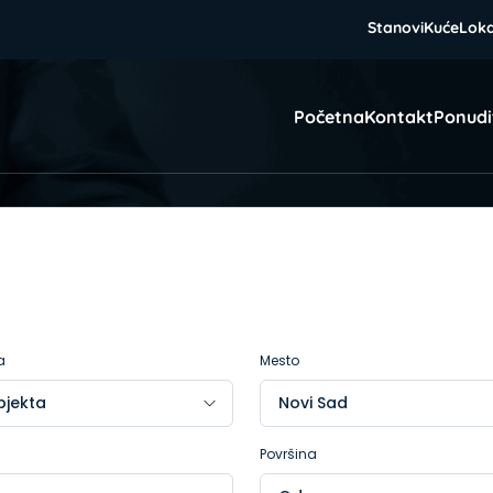
Stanovi
Kuće
Loka
Početna
Kontakt
Ponudi
a
Mesto
Površina