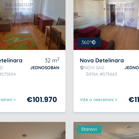
360°
2
telinara
32
m
Nova Detelinara
AD
JEDNOSOBAN
NOVI SAD
JEDNO
 #575854
ŠIFRA: #575663
€
101.970
€
1
etnini >
Više o nekretnini >
Stanovi