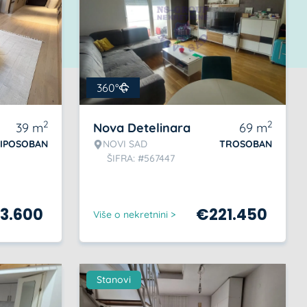
360°
2
2
39
m
Nova Detelinara
69
m
IPOSOBAN
NOVI SAD
TROSOBAN
ŠIFRA: #567447
23.600
€
221.450
Više o nekretnini >
Stanovi