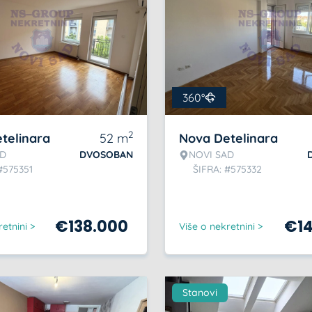
360°
2
telinara
52
m
Nova Detelinara
AD
DVOSOBAN
NOVI SAD
#575351
ŠIFRA: #575332
€
138.000
€
1
etnini >
Više o nekretnini >
Stanovi