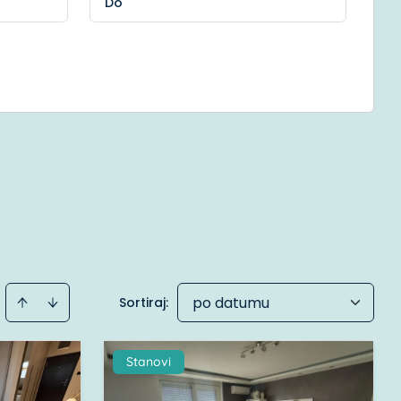
po datumu
Sortiraj
:
Stanovi