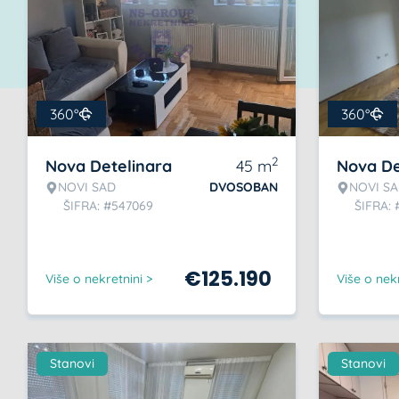
360°
360°
2
Nova Detelinara
45
m
Nova De
NOVI SAD
DVOSOBAN
NOVI S
ŠIFRA: #547069
ŠIFRA: 
€
125.190
Više o nekretnini >
Više o nekr
Stanovi
Stanovi