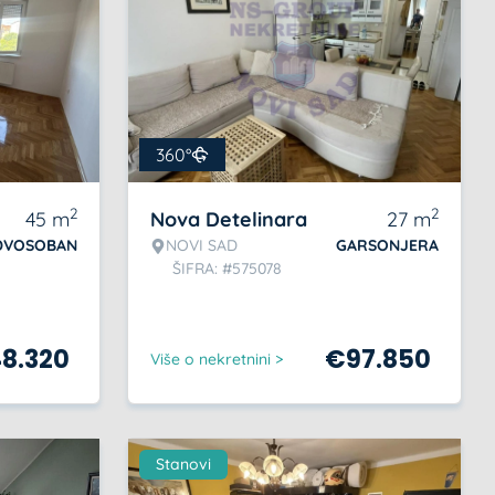
360°
2
2
45
m
Nova Detelinara
27
m
DVOSOBAN
NOVI SAD
GARSONJERA
ŠIFRA: #575078
48.320
€
97.850
Više o nekretnini >
Stanovi