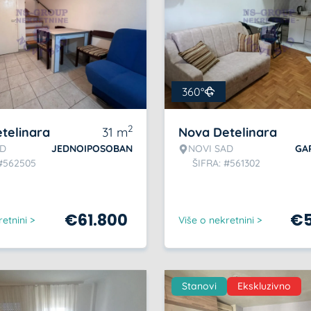
360°
2
telinara
31
m
Nova Detelinara
AD
JEDNOIPOSOBAN
NOVI SAD
GA
 #562505
ŠIFRA: #561302
€
61.800
€
etnini >
Više o nekretnini >
Stanovi
Ekskluzivno