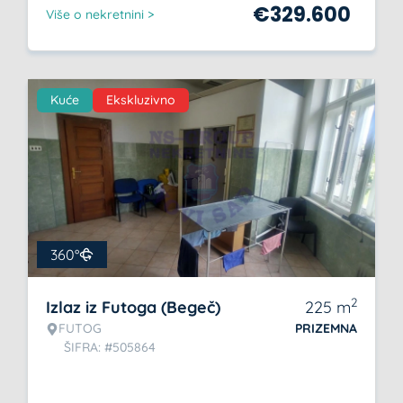
€
329.600
Više o nekretnini >
Kuće
Ekskluzivno
360°
2
Izlaz iz Futoga (Begeč)
225
m
FUTOG
PRIZEMNA
ŠIFRA: #505864