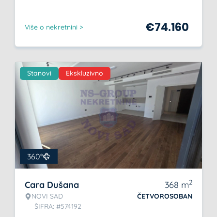
€
74.160
Više o nekretnini >
Stanovi
Ekskluzivno
360°
2
Cara Dušana
368
m
NOVI SAD
ČETVOROSOBAN
ŠIFRA: #574192