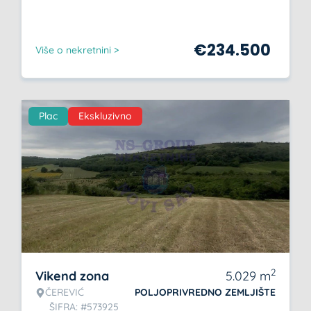
€
234.500
Više o nekretnini >
Plac
Ekskluzivno
2
Vikend zona
5.029
m
ČEREVIĆ
POLJOPRIVREDNO ZEMLJIŠTE
ŠIFRA: #573925