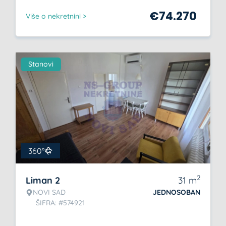
€
74.270
Više o nekretnini >
Stanovi
360°
2
Liman 2
31
m
NOVI SAD
JEDNOSOBAN
ŠIFRA: #574921