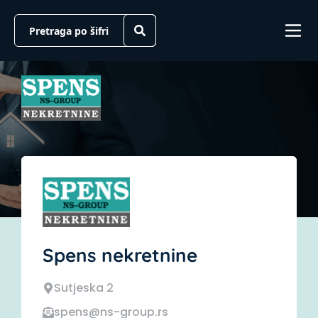
Spens nekretnine
Sutjeska 2
spens@ns-group.rs