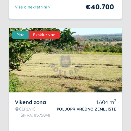
€
40.700
Više o nekretnini >
Plac
Ekskluzivno
2
Vikend zona
1.604
m
ČEREVIĆ
POLJOPRIVREDNO ZEMLJIŠTE
ŠIFRA: #575048