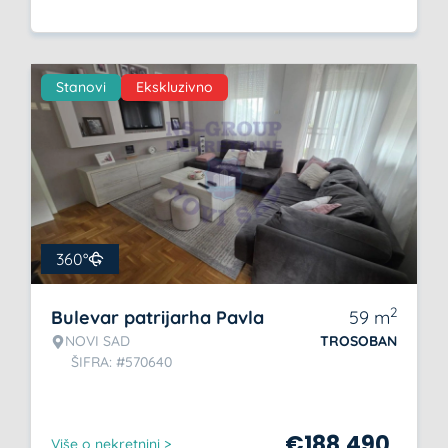
Stanovi
Ekskluzivno
360°
2
Bulevar patrijarha Pavla
59
m
NOVI SAD
TROSOBAN
ŠIFRA: #570640
€
188.490
Više o nekretnini >