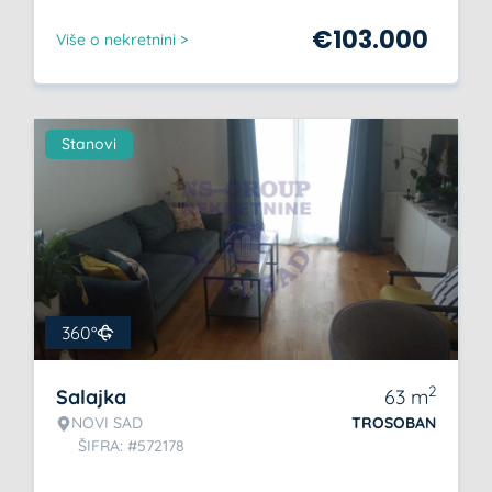
€
103.000
Više o nekretnini >
Stanovi
360°
2
Salajka
63
m
NOVI SAD
TROSOBAN
ŠIFRA: #572178