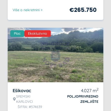
€
265.750
Više o nekretnini >
Plac
Ekskluzivno
2
Ešikovac
4.027
m
SREMSKI
POLJOPRIVREDNO
KARLOVCI
ZEMLJIŠTE
ŠIFRA: #574639