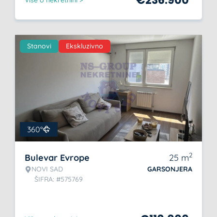
€
236.900
Više o nekretnini >
Stanovi
Ekskluzivno
360°
2
Bulevar Evrope
25
m
NOVI SAD
GARSONJERA
ŠIFRA: #575769