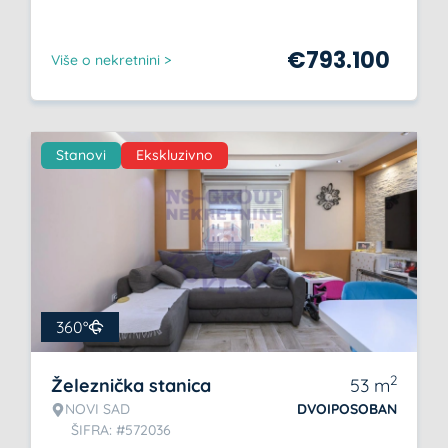
€
793.100
Više o nekretnini >
Stanovi
Ekskluzivno
360°
2
Železnička stanica
53
m
NOVI SAD
DVOIPOSOBAN
ŠIFRA: #572036