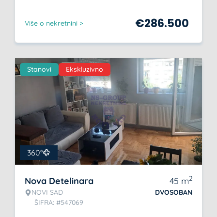
€
286.500
Više o nekretnini >
Stanovi
Ekskluzivno
360°
2
Nova Detelinara
45
m
NOVI SAD
DVOSOBAN
ŠIFRA: #547069