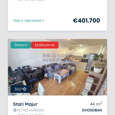
€
401.700
Više o nekretnini >
Stanovi
Ekskluzivno
360°
2
Stari Majur
44
m
PETROVARADIN
DVOSOBAN