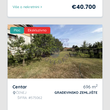
€
40.700
Više o nekretnini >
Plac
Ekskluzivno
2
Centar
696
m
ČENEJ
GRAĐEVINSKO ZEMLJIŠTE
ŠIFRA: #575062