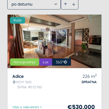
po datumu
Kuće
360°
Novogradnja
Lux
2
Adice
226
m
NOVI SAD
SPRATNA
ŠIFRA: #572700
€
530.000
Više o nekretnini >