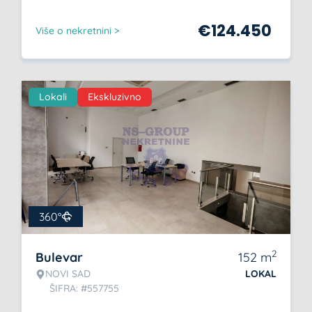
€
124.450
Više o nekretnini >
Lokali
Ekskluzivno
360°
2
Bulevar
152
m
NOVI SAD
LOKAL
ŠIFRA: #557755