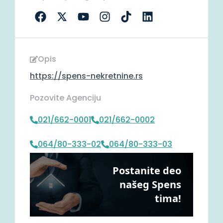
Opis
https://spens-nekretnine.rs
Pozovite Agenciju
021/662-0001
021/662-0002
064/80-333-02
064/80-333-03
Postanite deo
našeg Spens
tima!