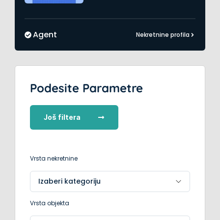
Agent
Nekretnine profila
Podesite Parametre
Još filtera
Vrsta nekretnine
Vrsta objekta