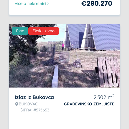
€
290.270
Više o nekretnini >
Plac
Ekskluzivno
2
Izlaz iz Bukovca
2.502
m
BUKOVAC
GRAĐEVINSKO ZEMLJIŠTE
ŠIFRA: #575653