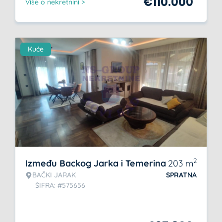
€
110.000
Više o nekretnini >
Kuće
2
Između Backog Jarka i Temerina
203
m
BAČKI JARAK
SPRATNA
ŠIFRA: #575656