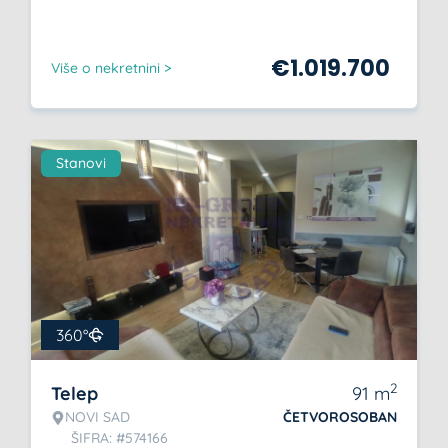
€
1.019.700
Više o nekretnini >
Stanovi
360°
2
Telep
91
m
NOVI SAD
ČETVOROSOBAN
ŠIFRA: #574166