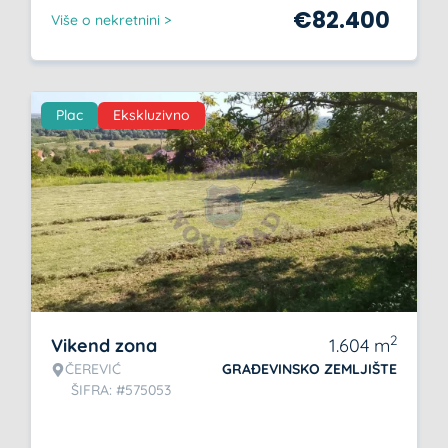
€
82.400
Više o nekretnini >
Plac
Ekskluzivno
2
Vikend zona
1.604
m
ČEREVIĆ
GRAĐEVINSKO ZEMLJIŠTE
ŠIFRA: #575053