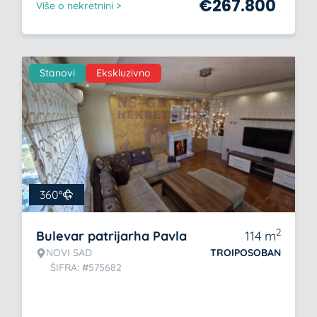
€
267.800
Više o nekretnini >
Stanovi
Ekskluzivno
360°
2
Bulevar patrijarha Pavla
114
m
NOVI SAD
TROIPOSOBAN
ŠIFRA: #575682