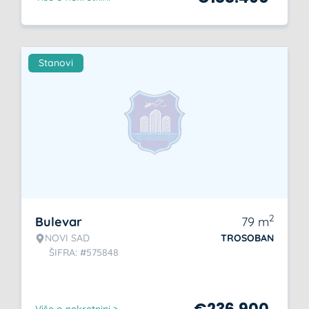
Stanovi
2
Bulevar
79
m
NOVI SAD
TROSOBAN
ŠIFRA: #575848