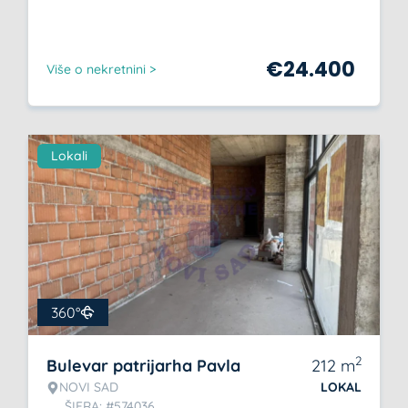
€
24.400
Više o nekretnini >
Lokali
360°
2
Bulevar patrijarha Pavla
212
m
NOVI SAD
LOKAL
ŠIFRA: #574036