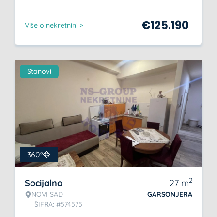
€
125.190
Više o nekretnini >
Stanovi
360°
2
Socijalno
27
m
NOVI SAD
GARSONJERA
ŠIFRA: #574575