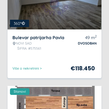
360°
2
Bulevar patrijarha Pavla
49
m
NOVI SAD
DVOSOBAN
ŠIFRA: #575561
€
118.450
Više o nekretnini >
Stanovi