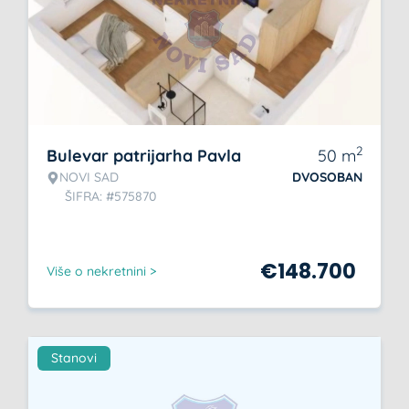
2
Bulevar patrijarha Pavla
50
m
NOVI SAD
DVOSOBAN
ŠIFRA: #575870
€
148.700
Više o nekretnini >
Stanovi