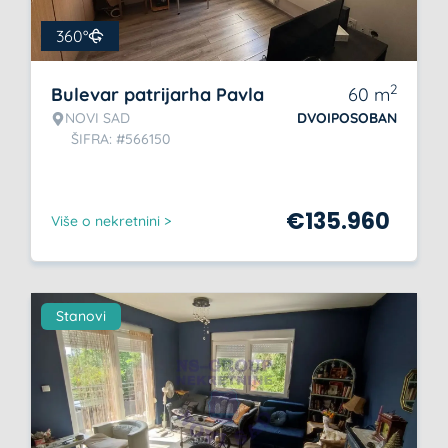
360°
2
Bulevar patrijarha Pavla
60
m
NOVI SAD
DVOIPOSOBAN
ŠIFRA: #566150
€
135.960
Više o nekretnini >
Stanovi