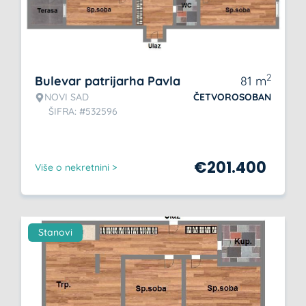
2
Bulevar patrijarha Pavla
81
m
NOVI SAD
ČETVOROSOBAN
ŠIFRA: #532596
€
201.400
Više o nekretnini >
Stanovi