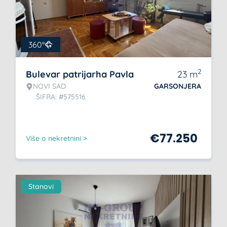
360°
2
Bulevar patrijarha Pavla
23
m
NOVI SAD
GARSONJERA
ŠIFRA: #575516
€
77.250
Više o nekretnini >
Stanovi