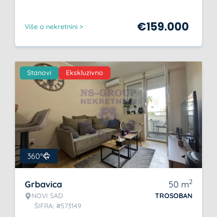
€
159.000
Više o nekretnini >
Stanovi
Ekskluzivno
360°
2
Grbavica
50
m
NOVI SAD
TROSOBAN
ŠIFRA: #573149