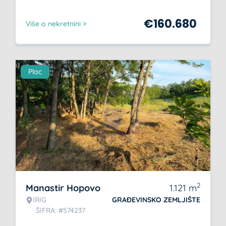
€
160.680
Više o nekretnini >
Plac
2
Manastir Hopovo
1.121
m
IRIG
GRAĐEVINSKO ZEMLJIŠTE
ŠIFRA: #574237