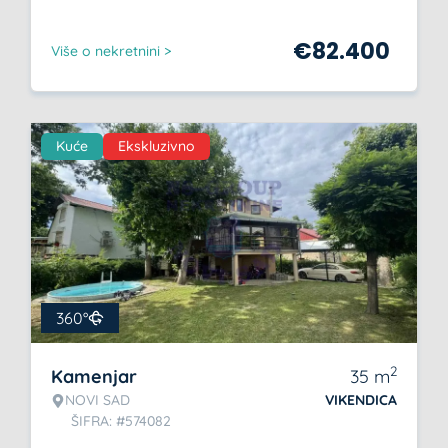
€
82.400
Više o nekretnini >
Kuće
Ekskluzivno
360°
2
Kamenjar
35
m
NOVI SAD
VIKENDICA
ŠIFRA: #574082