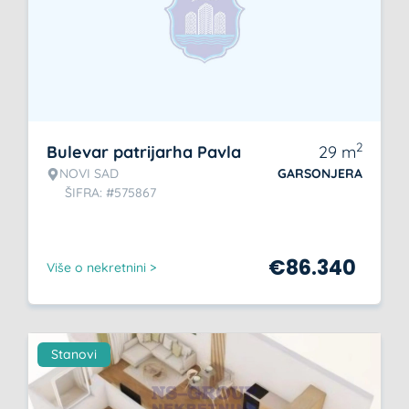
2
Bulevar patrijarha Pavla
29
m
NOVI SAD
GARSONJERA
ŠIFRA: #575867
€
86.340
Više o nekretnini >
Stanovi