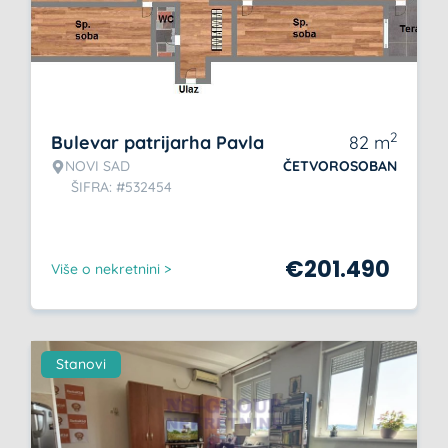
2
Bulevar patrijarha Pavla
82
m
NOVI SAD
ČETVOROSOBAN
ŠIFRA: #532454
€
201.490
Više o nekretnini >
Stanovi