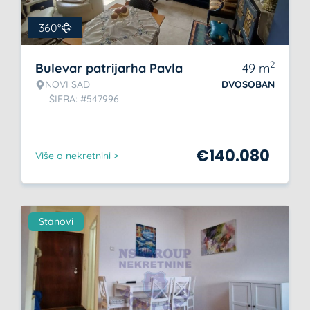
360°
2
Bulevar patrijarha Pavla
49
m
NOVI SAD
DVOSOBAN
ŠIFRA: #547996
€
140.080
Više o nekretnini >
Stanovi