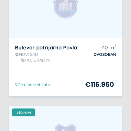
2
Bulevar patrijarha Pavla
40
m
NOVI SAD
DVOSOBAN
ŠIFRA: #575873
€
116.950
Više o nekretnini >
Stanovi