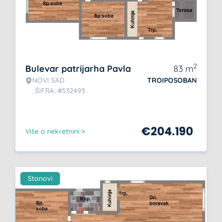
2
Bulevar patrijarha Pavla
83
m
NOVI SAD
TROIPOSOBAN
ŠIFRA: #532493
€
204.190
Više o nekretnini >
Stanovi