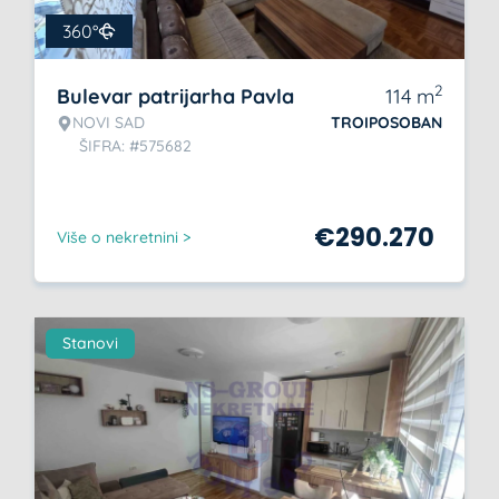
360°
2
Bulevar patrijarha Pavla
114
m
NOVI SAD
TROIPOSOBAN
ŠIFRA: #575682
€
290.270
Više o nekretnini >
Stanovi