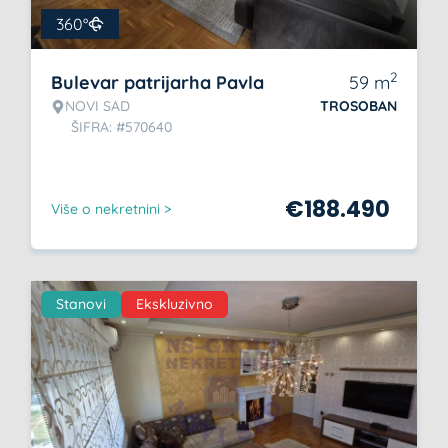
360°
2
Bulevar patrijarha Pavla
59
m
NOVI SAD
TROSOBAN
ŠIFRA: #570640
€
188.490
Više o nekretnini >
Stanovi
Ekskluzivno