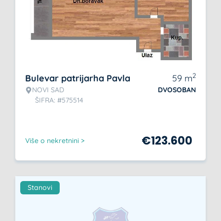
2
Bulevar patrijarha Pavla
59
m
NOVI SAD
DVOSOBAN
ŠIFRA: #575514
€
123.600
Više o nekretnini >
Stanovi