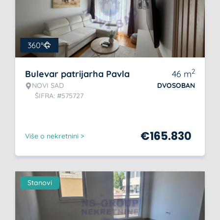
360°
2
Bulevar patrijarha Pavla
46
m
NOVI SAD
DVOSOBAN
ŠIFRA: #575727
€
165.830
Više o nekretnini >
Stanovi