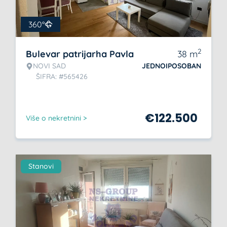
360°
2
Bulevar patrijarha Pavla
38
m
NOVI SAD
JEDNOIPOSOBAN
ŠIFRA: #565426
€
122.500
Više o nekretnini >
Stanovi