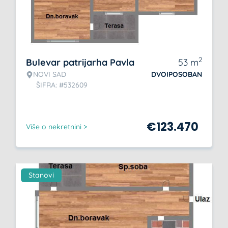
2
Bulevar patrijarha Pavla
53
m
NOVI SAD
DVOIPOSOBAN
ŠIFRA: #532609
€
123.470
Više o nekretnini >
Stanovi