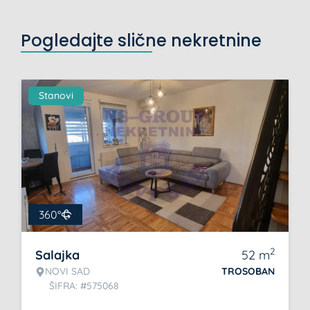
Pogledajte slične nekretnine
Stanovi
360°
2
Salajka
52
m
NOVI SAD
TROSOBAN
ŠIFRA: #575068