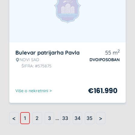
2
Bulevar patrijarha Pavla
55
m
NOVI SAD
DVOIPOSOBAN
ŠIFRA: #575875
€
161.990
Više o nekretnini >
<
>
1
2
3
...
33
34
35