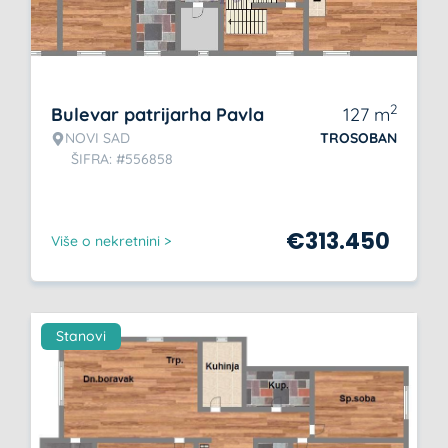
2
Bulevar patrijarha Pavla
127
m
NOVI SAD
TROSOBAN
ŠIFRA: #556858
€
313.450
Više o nekretnini >
Stanovi