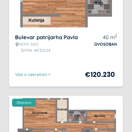
2
Bulevar patrijarha Pavla
40
m
NOVI SAD
DVOSOBAN
ŠIFRA: #532524
€
120.230
Više o nekretnini >
Stanovi