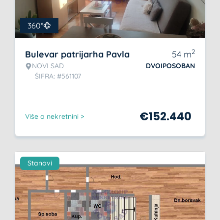
360°
2
Bulevar patrijarha Pavla
54
m
NOVI SAD
DVOIPOSOBAN
ŠIFRA: #561107
€
152.440
Više o nekretnini >
Stanovi