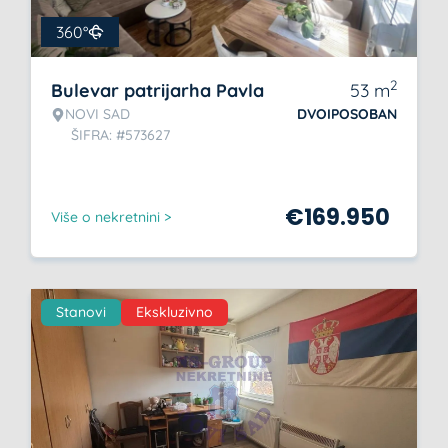
360°
2
Bulevar patrijarha Pavla
53
m
NOVI SAD
DVOIPOSOBAN
ŠIFRA: #573627
€
169.950
Više o nekretnini >
Stanovi
Ekskluzivno