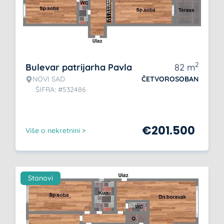
2
Bulevar patrijarha Pavla
82
m
NOVI SAD
ČETVOROSOBAN
ŠIFRA: #532486
€
201.500
Više o nekretnini >
Stanovi