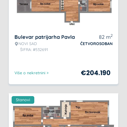
2
Bulevar patrijarha Pavla
82
m
NOVI SAD
ČETVOROSOBAN
ŠIFRA: #532691
€
204.190
Više o nekretnini >
Stanovi