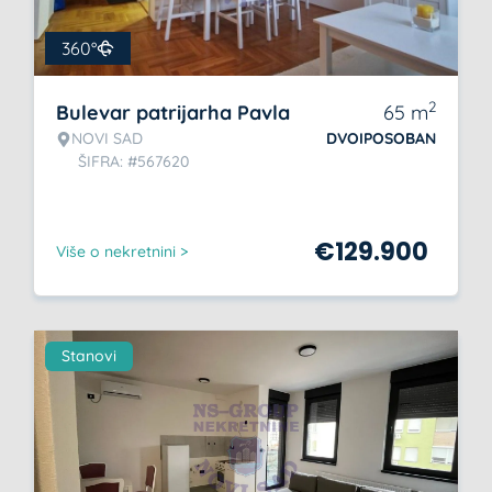
360°
2
Bulevar patrijarha Pavla
65
m
NOVI SAD
DVOIPOSOBAN
ŠIFRA: #567620
€
129.900
Više o nekretnini >
Stanovi