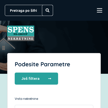
Podesite Parametre
Još filtera
Vrsta nekretnine