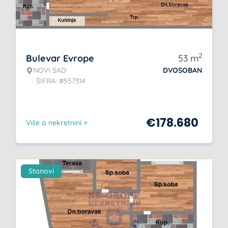
2
Bulevar Evrope
53
m
NOVI SAD
DVOSOBAN
ŠIFRA: #557314
€
178.680
Više o nekretnini >
Stanovi