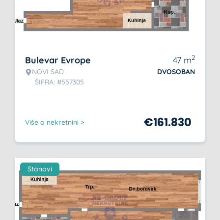
2
Bulevar Evrope
47
m
NOVI SAD
DVOSOBAN
ŠIFRA: #557305
€
161.830
Više o nekretnini >
Stanovi