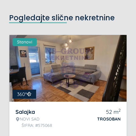
Pogledajte slične nekretnine
Stanovi
360°
2
Salajka
52
m
NOVI SAD
TROSOBAN
ŠIFRA: #575068