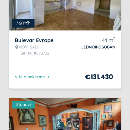
360°
2
Bulevar Evrope
44
m
NOVI SAD
JEDNOIPOSOBAN
ŠIFRA: #575732
€
131.430
Više o nekretnini >
Stanovi