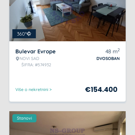
360°
2
Bulevar Evrope
48
m
NOVI SAD
DVOSOBAN
ŠIFRA: #574932
€
154.400
Više o nekretnini >
Stanovi