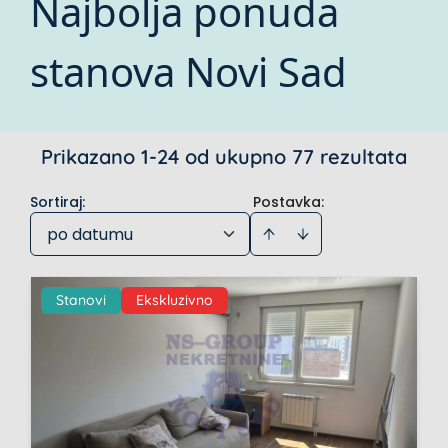
Najbolja ponuda
stanova Novi Sad
Prikazano 1-24 od ukupno 77 rezultata
Sortiraj
:
Postavka:
po datumu
Stanovi
Ekskluzivno