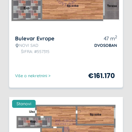
2
Bulevar Evrope
47
m
NOVI SAD
DVOSOBAN
ŠIFRA: #557315
€
161.170
Više o nekretnini >
Stanovi