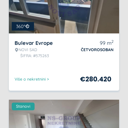
360°
2
Bulevar Evrope
99
m
NOVI SAD
ČETVOROSOBAN
ŠIFRA: #575263
€
280.420
Više o nekretnini >
Stanovi