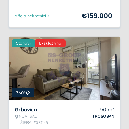
€
159.000
Više o nekretnini >
Stanovi
Ekskluzivno
360°
2
Grbavica
50
m
NOVI SAD
TROSOBAN
ŠIFRA: #573149