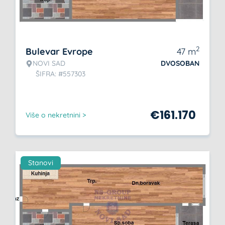
2
Bulevar Evrope
47
m
NOVI SAD
DVOSOBAN
ŠIFRA: #557303
€
161.170
Više o nekretnini >
Stanovi