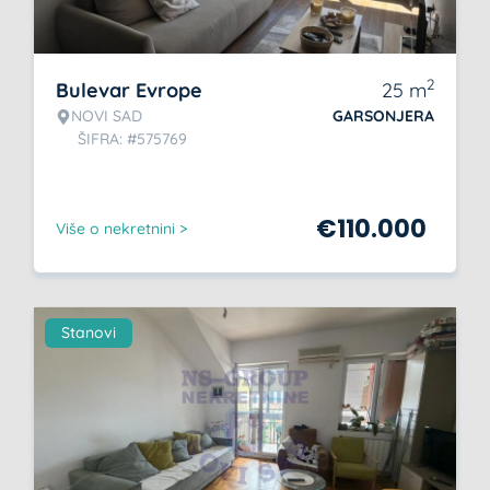
2
Bulevar Evrope
25
m
NOVI SAD
GARSONJERA
ŠIFRA: #575769
€
110.000
Više o nekretnini >
Stanovi