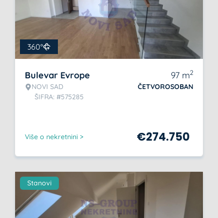
360°
2
Bulevar Evrope
97
m
NOVI SAD
ČETVOROSOBAN
ŠIFRA: #575285
€
274.750
Više o nekretnini >
Stanovi