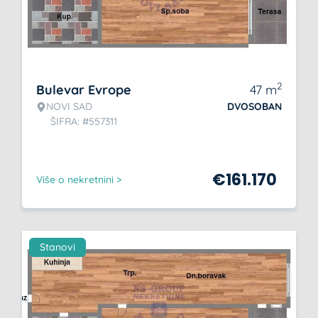
2
Bulevar Evrope
47
m
NOVI SAD
DVOSOBAN
ŠIFRA: #557311
€
161.170
Više o nekretnini >
Stanovi