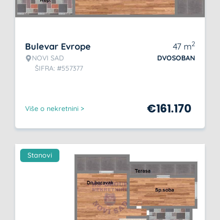
2
Bulevar Evrope
47
m
NOVI SAD
DVOSOBAN
ŠIFRA: #557377
€
161.170
Više o nekretnini >
Stanovi