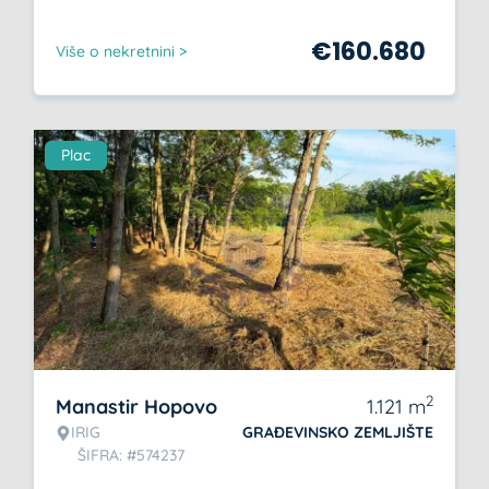
€
160.680
Više o nekretnini >
Plac
2
Manastir Hopovo
1.121
m
IRIG
GRAĐEVINSKO ZEMLJIŠTE
ŠIFRA: #574237