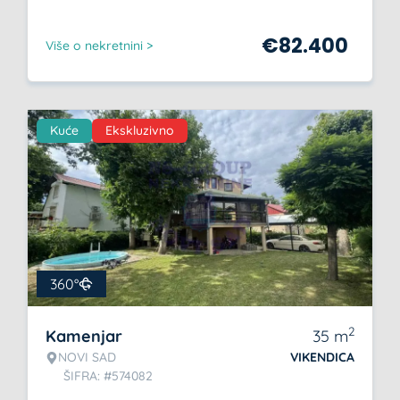
€
82.400
Više o nekretnini >
Kuće
Ekskluzivno
360°
2
Kamenjar
35
m
NOVI SAD
VIKENDICA
ŠIFRA: #574082