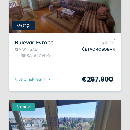
360°
2
Bulevar Evrope
94
m
NOVI SAD
ČETVOROSOBAN
ŠIFRA: #575406
€
267.800
Više o nekretnini >
Stanovi