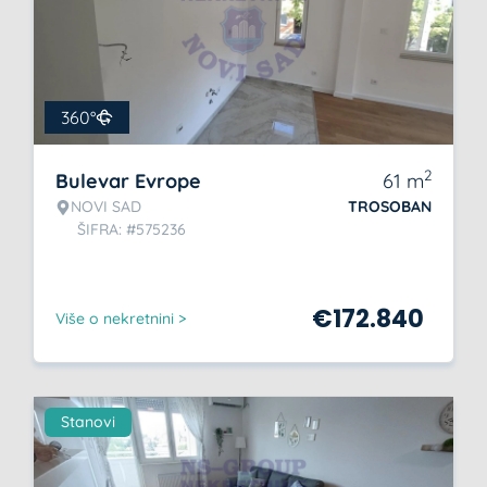
360°
2
Bulevar Evrope
61
m
NOVI SAD
TROSOBAN
ŠIFRA: #575236
€
172.840
Više o nekretnini >
Stanovi