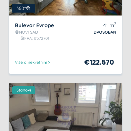
360°
2
Bulevar Evrope
41
m
NOVI SAD
DVOSOBAN
ŠIFRA: #572701
€
122.570
Više o nekretnini >
Stanovi