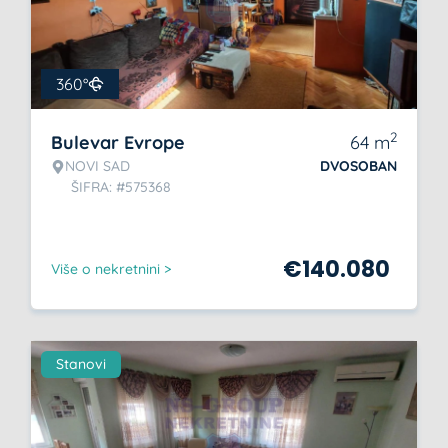
360°
2
Bulevar Evrope
64
m
NOVI SAD
DVOSOBAN
ŠIFRA: #575368
€
140.080
Više o nekretnini >
Stanovi