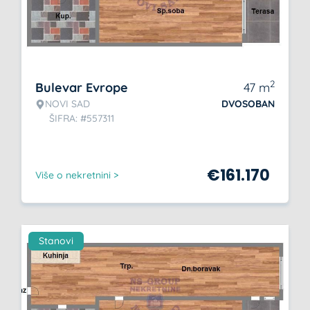
2
Bulevar Evrope
47
m
NOVI SAD
DVOSOBAN
ŠIFRA: #557311
€
161.170
Više o nekretnini >
Stanovi