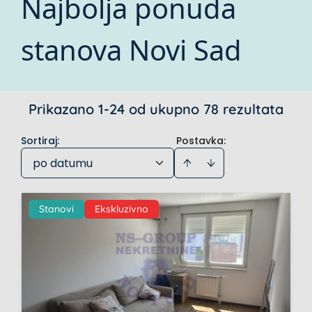
Najbolja ponuda
stanova Novi Sad
Prikazano 1-24 od ukupno 78 rezultata
Sortiraj
:
Postavka:
po datumu
Stanovi
Ekskluzivno