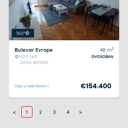
360°
2
Bulevar Evrope
48
m
NOVI SAD
DVOSOBAN
ŠIFRA: #574932
€
154.400
Više o nekretnini >
<
>
1
2
3
4