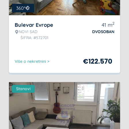
360°
2
Bulevar Evrope
41
m
NOVI SAD
DVOSOBAN
ŠIFRA: #572701
€
122.570
Više o nekretnini >
Stanovi