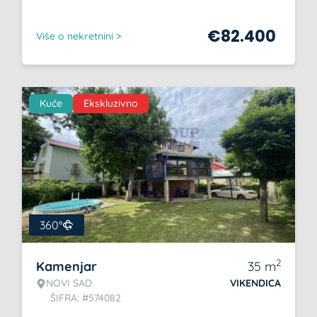
€
82.400
Više o nekretnini >
Kuće
Ekskluzivno
360°
2
Kamenjar
35
m
NOVI SAD
VIKENDICA
ŠIFRA: #574082