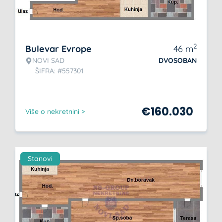
2
Bulevar Evrope
46
m
NOVI SAD
DVOSOBAN
ŠIFRA: #557301
€
160.030
Više o nekretnini >
Stanovi