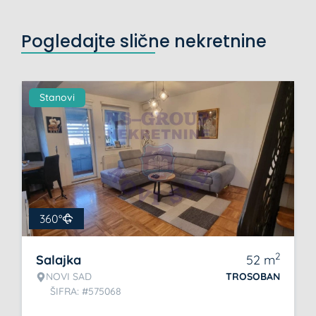
Pogledajte slične nekretnine
Stanovi
360°
2
Salajka
52
m
NOVI SAD
TROSOBAN
ŠIFRA: #575068