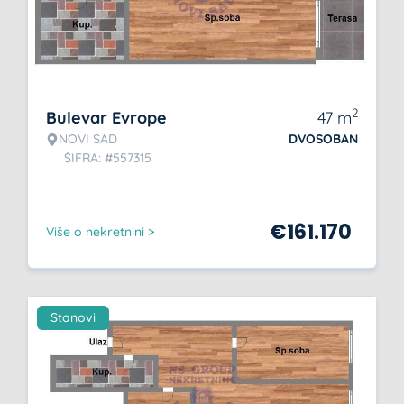
2
Bulevar Evrope
47
m
NOVI SAD
DVOSOBAN
ŠIFRA: #557315
€
161.170
Više o nekretnini >
Stanovi