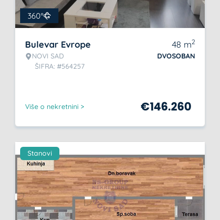
360°
2
Bulevar Evrope
48
m
NOVI SAD
DVOSOBAN
ŠIFRA: #564257
€
146.260
Više o nekretnini >
Stanovi