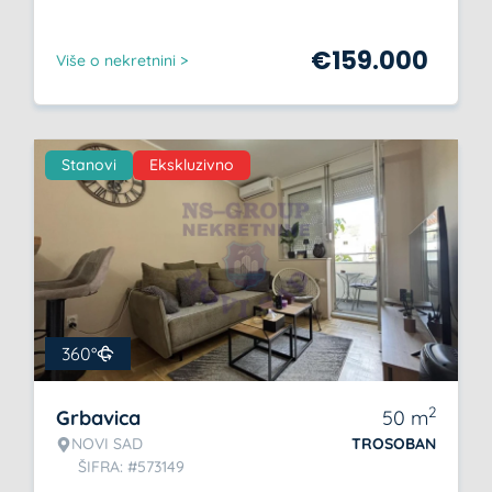
€
159.000
Više o nekretnini >
Stanovi
Ekskluzivno
360°
2
Grbavica
50
m
NOVI SAD
TROSOBAN
ŠIFRA: #573149