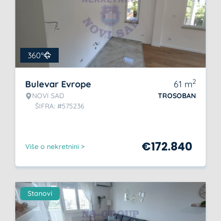
360°
2
Bulevar Evrope
61
m
NOVI SAD
TROSOBAN
ŠIFRA: #575236
€
172.840
Više o nekretnini >
Stanovi