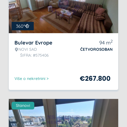
360°
2
Bulevar Evrope
94
m
NOVI SAD
ČETVOROSOBAN
ŠIFRA: #575406
€
267.800
Više o nekretnini >
Stanovi