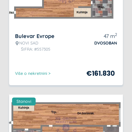
2
Bulevar Evrope
47
m
NOVI SAD
DVOSOBAN
ŠIFRA: #557305
€
161.830
Više o nekretnini >
Stanovi