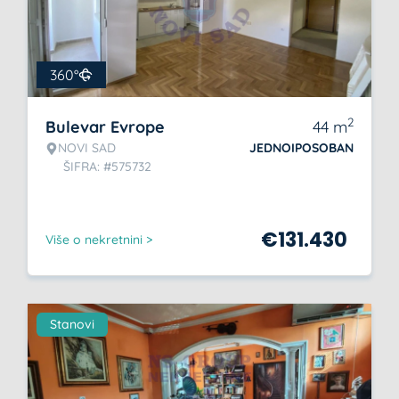
360°
2
Bulevar Evrope
44
m
NOVI SAD
JEDNOIPOSOBAN
ŠIFRA: #575732
€
131.430
Više o nekretnini >
Stanovi