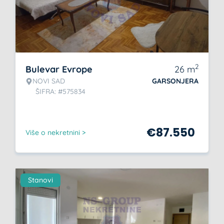
2
Bulevar Evrope
26
m
NOVI SAD
GARSONJERA
ŠIFRA: #575834
€
87.550
Više o nekretnini >
Stanovi