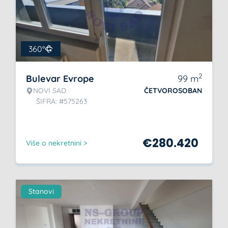
360°
2
Bulevar Evrope
99
m
NOVI SAD
ČETVOROSOBAN
ŠIFRA: #575263
€
280.420
Više o nekretnini >
Stanovi