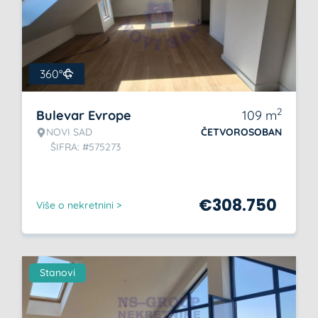
360°
2
Bulevar Evrope
109
m
NOVI SAD
ČETVOROSOBAN
ŠIFRA: #575273
€
308.750
Više o nekretnini >
Stanovi