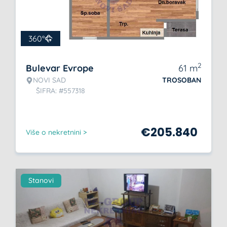
360°
2
Bulevar Evrope
61
m
NOVI SAD
TROSOBAN
ŠIFRA: #557318
€
205.840
Više o nekretnini >
Stanovi