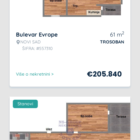
2
Bulevar Evrope
61
m
NOVI SAD
TROSOBAN
ŠIFRA: #557310
€
205.840
Više o nekretnini >
Stanovi