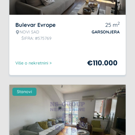
2
Bulevar Evrope
25
m
NOVI SAD
GARSONJERA
ŠIFRA: #575769
€
110.000
Više o nekretnini >
Stanovi