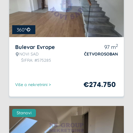
360°
2
Bulevar Evrope
97
m
NOVI SAD
ČETVOROSOBAN
ŠIFRA: #575285
€
274.750
Više o nekretnini >
Stanovi