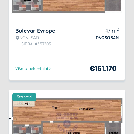
2
Bulevar Evrope
47
m
NOVI SAD
DVOSOBAN
ŠIFRA: #557303
€
161.170
Više o nekretnini >
Stanovi