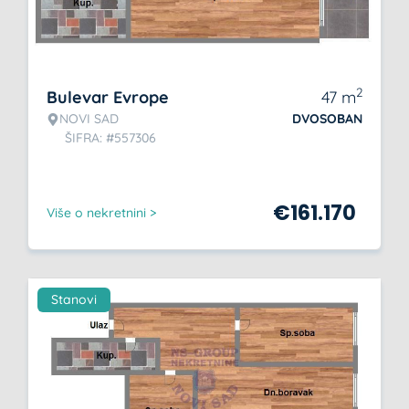
2
Bulevar Evrope
47
m
NOVI SAD
DVOSOBAN
ŠIFRA: #557306
€
161.170
Više o nekretnini >
Stanovi