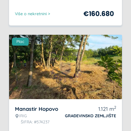
€
160.680
Više o nekretnini >
Plac
2
Manastir Hopovo
1.121
m
IRIG
GRAĐEVINSKO ZEMLJIŠTE
ŠIFRA: #574237