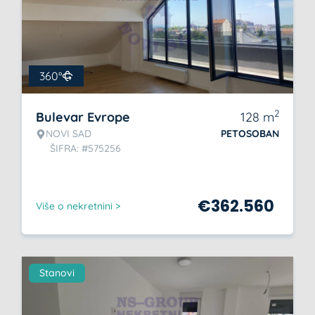
360°
2
Bulevar Evrope
128
m
NOVI SAD
PETOSOBAN
ŠIFRA: #575256
€
362.560
Više o nekretnini >
Stanovi