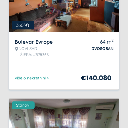
360°
2
Bulevar Evrope
64
m
NOVI SAD
DVOSOBAN
ŠIFRA: #575368
€
140.080
Više o nekretnini >
Stanovi