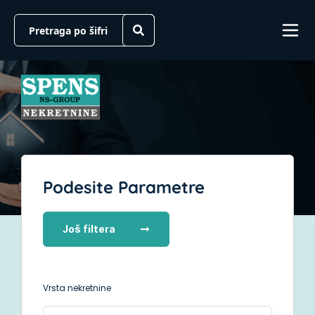
Podesite Parametre
Još filtera
Vrsta nekretnine