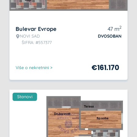
2
Bulevar Evrope
47
m
NOVI SAD
DVOSOBAN
ŠIFRA: #557377
€
161.170
Više o nekretnini >
Stanovi