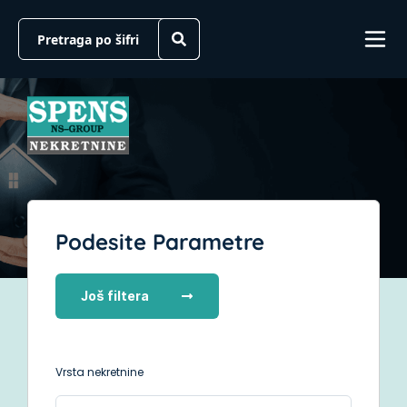
Podesite Parametre
Još filtera
Vrsta nekretnine