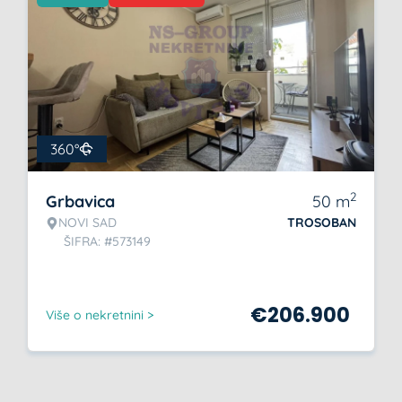
360°
2
Grbavica
50
m
NOVI SAD
TROSOBAN
ŠIFRA: #573149
€
206.900
Više o nekretnini >