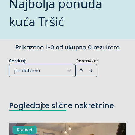
Najbolja ponuda
kuća Tršić
Prikazano 1-0 od ukupno 0 rezultata
Sortiraj
:
Postavka:
po datumu
Pogledajte slične nekretnine
Stanovi