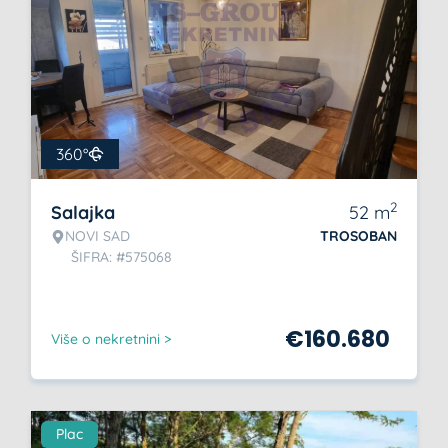
360°
2
Salajka
52
m
NOVI SAD
TROSOBAN
ŠIFRA: #575068
€
160.680
Više o nekretnini >
Plac