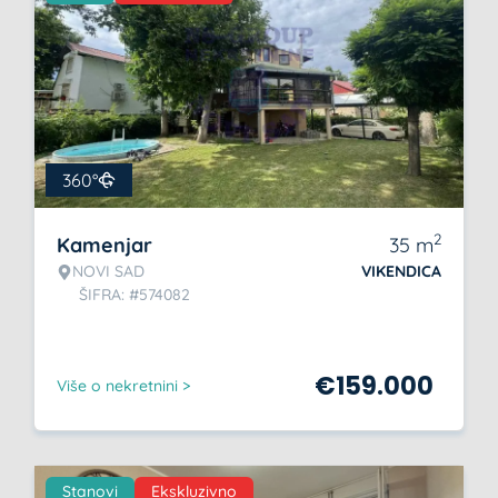
360°
2
Kamenjar
35
m
NOVI SAD
VIKENDICA
ŠIFRA: #574082
€
159.000
Više o nekretnini >
Stanovi
Ekskluzivno