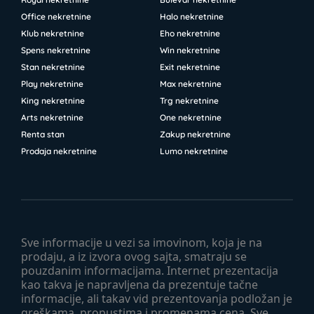
Office nekretnine
Halo nekretnine
Klub nekretnine
Eho nekretnine
Spens nekretnine
Win nekretnine
Stan nekretnine
Exit nekretnine
Play nekretnine
Max nekretnine
King nekretnine
Trg nekretnine
Arts nekretnine
One nekretnine
Renta stan
Zakup nekretnine
Prodaja nekretnine
Lumo nekretnine
Sve informacije u vezi sa imovinom, koja je na
prodaju, a iz izvora ovog sajta, smatraju se
pouzdanim informacijama. Internet prezentacija
kao takva je napravljena da prezentuje tačne
informacije, ali takav vid prezentovanja podložan je
greškama, propustima i promenama cena. Sve