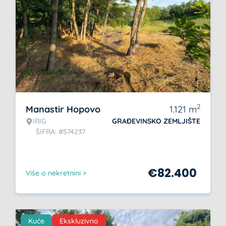
2
Manastir Hopovo
1.121
m
IRIG
GRAĐEVINSKO ZEMLJIŠTE
ŠIFRA: #574237
€
82.400
Više o nekretnini >
Kuće
Ekskluzivno