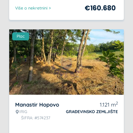
€
160.680
Više o nekretnini >
Plac
2
Manastir Hopovo
1.121
m
IRIG
GRAĐEVINSKO ZEMLJIŠTE
ŠIFRA: #574237