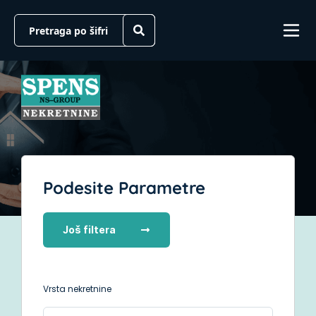
Podesite Parametre
Još filtera
Vrsta nekretnine