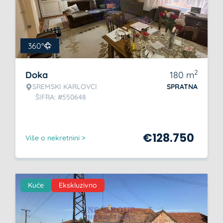
360°
2
Doka
180
m
SREMSKI KARLOVCI
SPRATNA
ŠIFRA: #550648
€
128.750
Više o nekretnini >
Kuće
Ekskluzivno