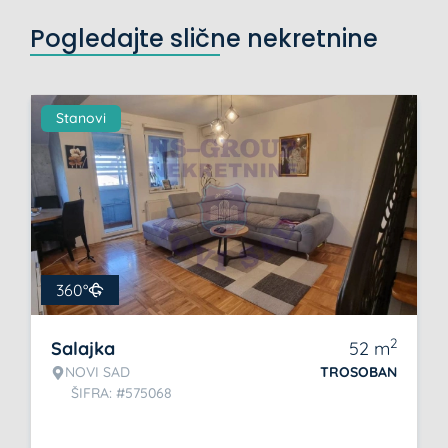
Pogledajte slične nekretnine
Stanovi
360°
2
Salajka
52
m
NOVI SAD
TROSOBAN
ŠIFRA: #575068