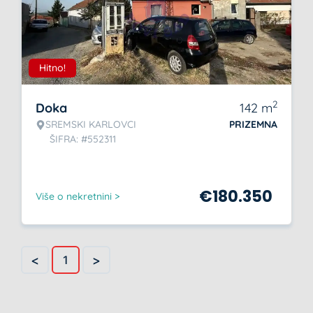
Hitno!
2
Doka
142
m
SREMSKI KARLOVCI
PRIZEMNA
ŠIFRA: #552311
€
180.350
Više o nekretnini >
<
>
1