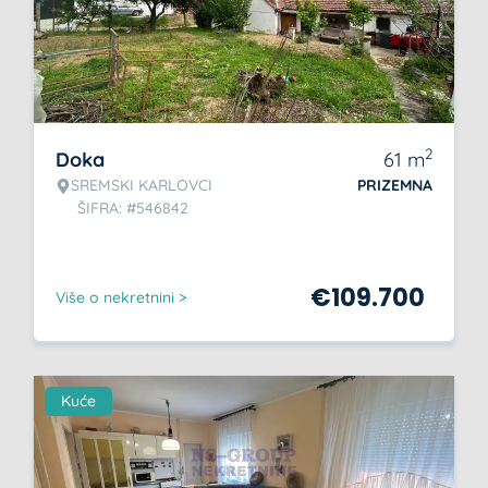
2
Doka
61
m
SREMSKI KARLOVCI
PRIZEMNA
ŠIFRA: #546842
€
109.700
Više o nekretnini >
Kuće