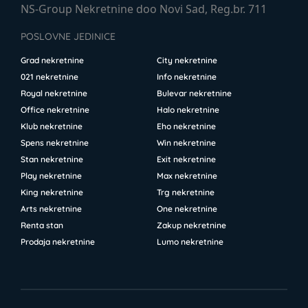
NS-Group Nekretnine doo Novi Sad, Reg.br. 711
POSLOVNE JEDINICE
Grad nekretnine
City nekretnine
021 nekretnine
Info nekretnine
Royal nekretnine
Bulevar nekretnine
Office nekretnine
Halo nekretnine
Klub nekretnine
Eho nekretnine
Spens nekretnine
Win nekretnine
Stan nekretnine
Exit nekretnine
Play nekretnine
Max nekretnine
King nekretnine
Trg nekretnine
Arts nekretnine
One nekretnine
Renta stan
Zakup nekretnine
Prodaja nekretnine
Lumo nekretnine