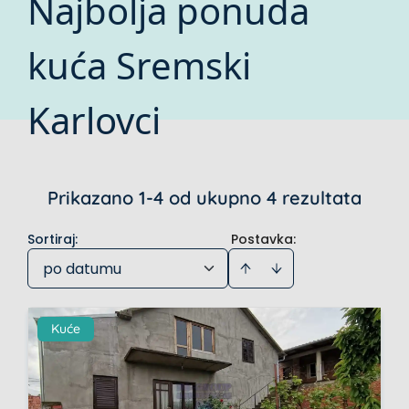
Najbolja ponuda
kuća Sremski
Karlovci
Prikazano 1-4 od ukupno 4 rezultata
Sortiraj
:
Postavka:
po datumu
Kuće