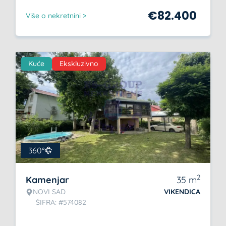
€
82.400
Više o nekretnini >
Kuće
Ekskluzivno
360°
2
Kamenjar
35
m
NOVI SAD
VIKENDICA
ŠIFRA: #574082