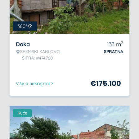
360°
2
Doka
133
m
SREMSKI KARLOVCI
SPRATNA
ŠIFRA: #474760
€
175.100
Više o nekretnini >
Kuće