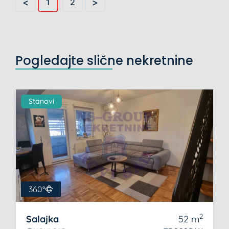
<
>
1
2
Pogledajte slične nekretnine
Stanovi
360°
2
Salajka
52
m