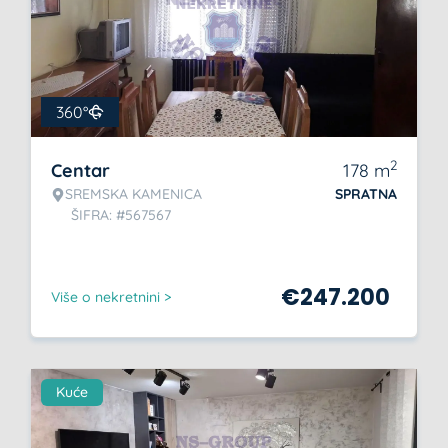
360°
2
Centar
178
m
SREMSKA KAMENICA
SPRATNA
ŠIFRA: #567567
€
247.200
Više o nekretnini >
Kuće