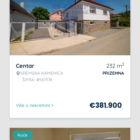
2
Centar
232
m
SREMSKA KAMENICA
PRIZEMNA
ŠIFRA: #561374
€
381.900
Više o nekretnini >
Kuće