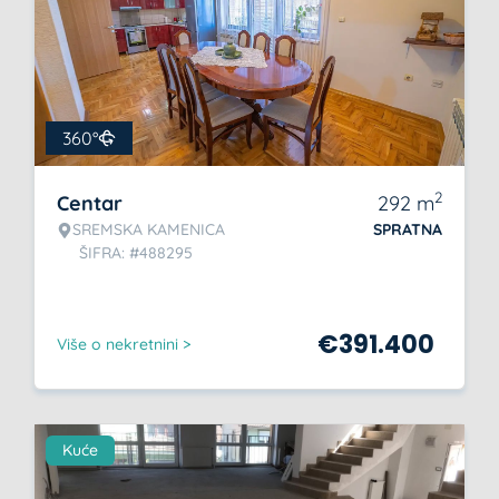
360°
2
Centar
292
m
SREMSKA KAMENICA
SPRATNA
ŠIFRA: #488295
€
391.400
Više o nekretnini >
Kuće