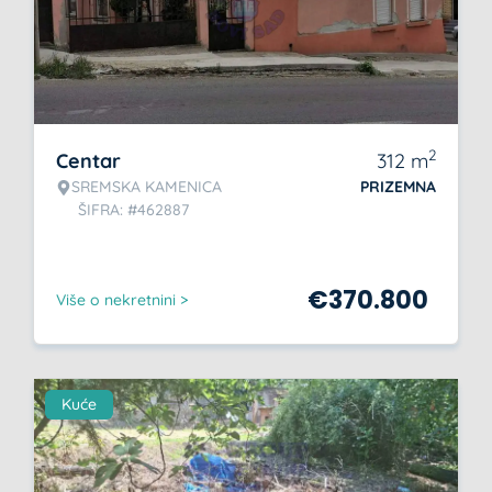
2
Centar
312
m
SREMSKA KAMENICA
PRIZEMNA
ŠIFRA: #462887
€
370.800
Više o nekretnini >
Kuće