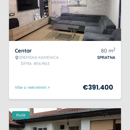
2
Centar
80
m
SREMSKA KAMENICA
SPRATNA
ŠIFRA: #567463
€
391.400
Više o nekretnini >
Kuće