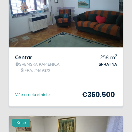
2
Centar
258
m
SREMSKA KAMENICA
SPRATNA
ŠIFRA: #469372
€
360.500
Više o nekretnini >
Kuće