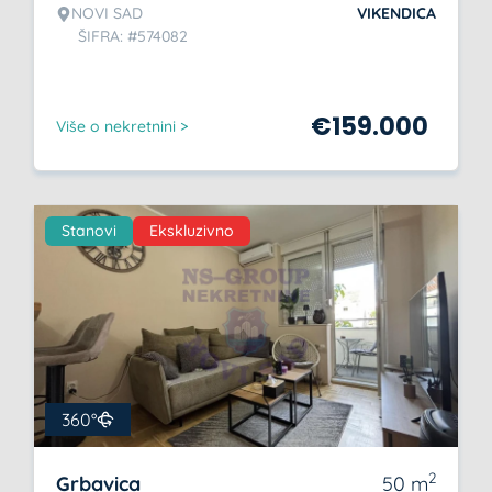
NOVI SAD
VIKENDICA
ŠIFRA: #574082
€
159.000
Više o nekretnini >
Stanovi
Ekskluzivno
360°
2
Grbavica
50
m