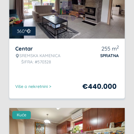
360°
2
Centar
255
m
SREMSKA KAMENICA
SPRATNA
ŠIFRA: #570328
€
440.000
Više o nekretnini >
Kuće