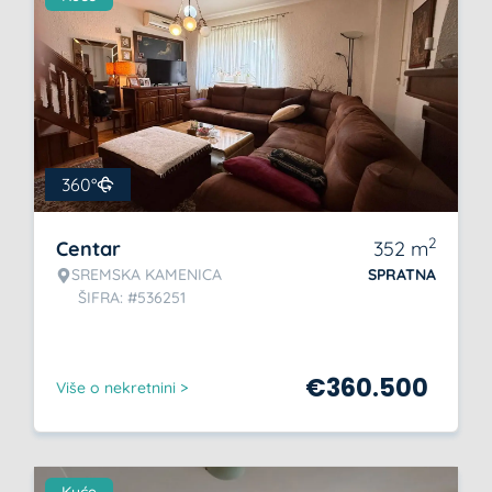
360°
2
Centar
352
m
SREMSKA KAMENICA
SPRATNA
ŠIFRA: #536251
€
360.500
Više o nekretnini >