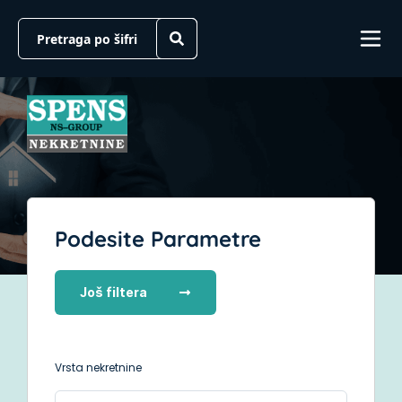
Podesite Parametre
Još filtera
Vrsta nekretnine