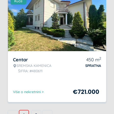
Kuće
2
Centar
450
m
SREMSKA KAMENICA
SPRATNA
ŠIFRA: #480611
€
721.000
Više o nekretnini >