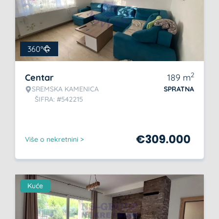
360°
2
Centar
189
m
SREMSKA KAMENICA
SPRATNA
ŠIFRA: #542215
€
309.000
Više o nekretnini >
Kuće