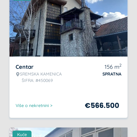
2
Centar
156
m
SREMSKA KAMENICA
SPRATNA
ŠIFRA: #450069
€
566.500
Više o nekretnini >
Kuće