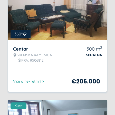
360°
2
Centar
500
m
SREMSKA KAMENICA
SPRATNA
ŠIFRA: #506812
€
206.000
Više o nekretnini >
Kuće