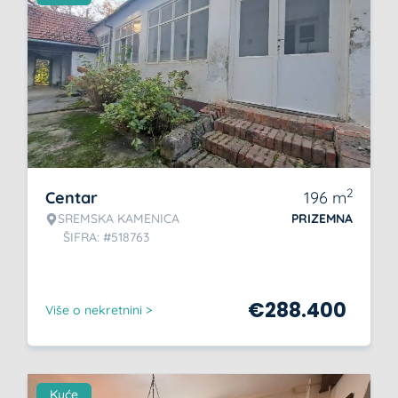
2
Centar
196
m
SREMSKA KAMENICA
PRIZEMNA
ŠIFRA: #518763
€
288.400
Više o nekretnini >
Kuće