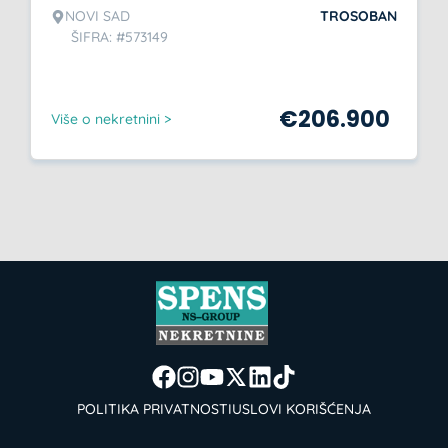
NOVI SAD
TROSOBAN
ŠIFRA: #573149
€
206.900
Više o nekretnini >
POLITIKA PRIVATNOSTI
USLOVI KORIŠĆENJA