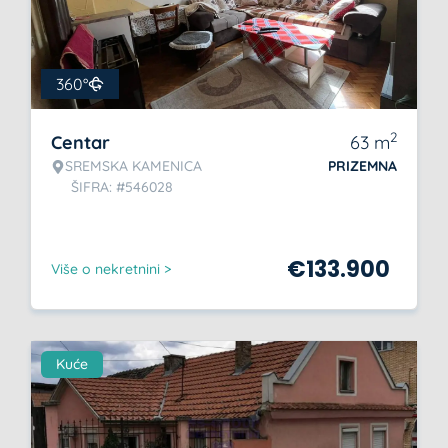
360°
2
Centar
63
m
SREMSKA KAMENICA
PRIZEMNA
ŠIFRA: #546028
€
133.900
Više o nekretnini >
Kuće