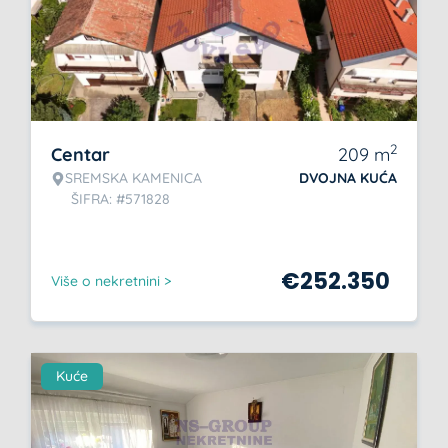
2
Centar
209
m
SREMSKA KAMENICA
DVOJNA KUĆA
ŠIFRA: #571828
€
252.350
Više o nekretnini >
Kuće