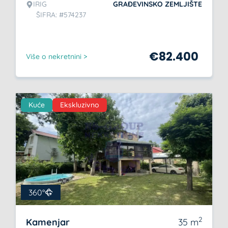
IRIG
GRAĐEVINSKO ZEMLJIŠTE
ŠIFRA: #574237
€
82.400
Više o nekretnini >
Kuće
Ekskluzivno
360°
2
Kamenjar
35
m