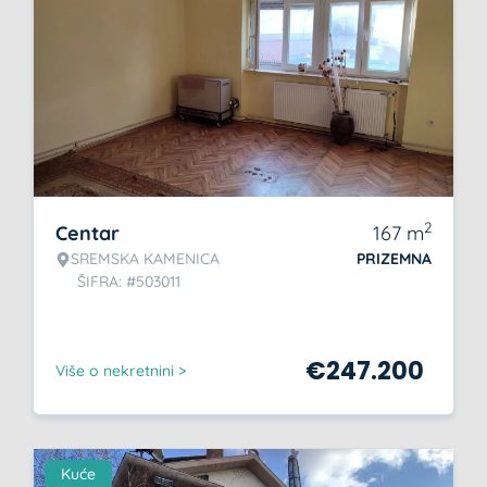
2
Centar
167
m
SREMSKA KAMENICA
PRIZEMNA
ŠIFRA: #503011
€
247.200
Više o nekretnini >
Kuće