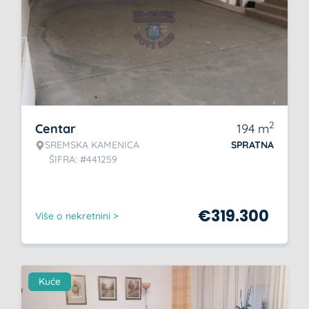
2
Centar
194
m
SREMSKA KAMENICA
SPRATNA
ŠIFRA: #441259
€
319.300
Više o nekretnini >
Kuće