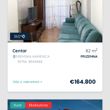
360°
2
Centar
82
m
SREMSKA KAMENICA
PRIZEMNA
ŠIFRA: #540488
€
164.800
Više o nekretnini >
Kuće
Ekskluzivno