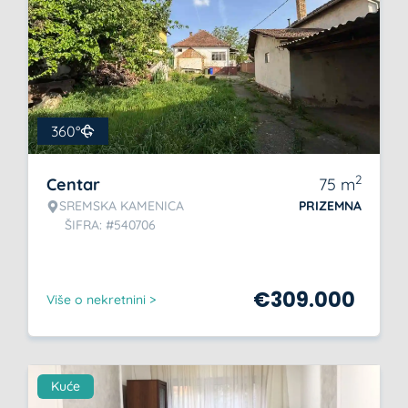
360°
2
Centar
75
m
SREMSKA KAMENICA
PRIZEMNA
ŠIFRA: #540706
€
309.000
Više o nekretnini >
Kuće