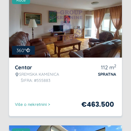
Kuće
360°
2
Centar
112
m
SREMSKA KAMENICA
SPRATNA
ŠIFRA: #555883
€
463.500
Više o nekretnini >