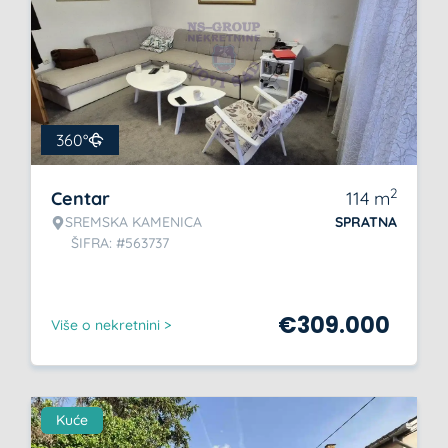
360°
2
Centar
114
m
SREMSKA KAMENICA
SPRATNA
ŠIFRA: #563737
€
309.000
Više o nekretnini >
Kuće