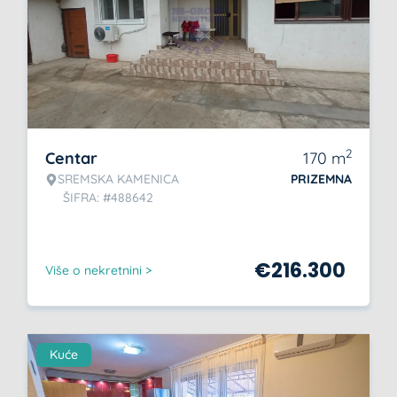
2
Centar
170
m
SREMSKA KAMENICA
PRIZEMNA
ŠIFRA: #488642
€
216.300
Više o nekretnini >
Kuće