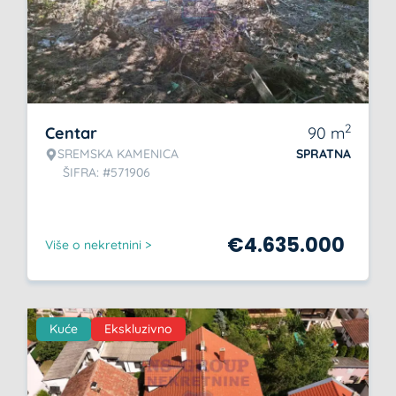
2
Centar
90
m
SREMSKA KAMENICA
SPRATNA
ŠIFRA: #571906
€
4.635.000
Više o nekretnini >
Kuće
Ekskluzivno