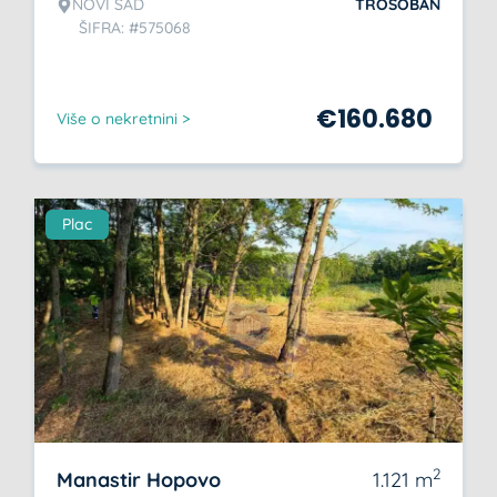
NOVI SAD
TROSOBAN
ŠIFRA: #575068
€
160.680
Više o nekretnini >
Plac
2
Manastir Hopovo
1.121
m