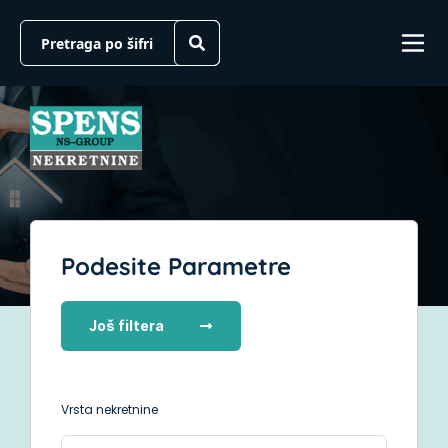
Podesite Parametre
Još filtera
Vrsta nekretnine