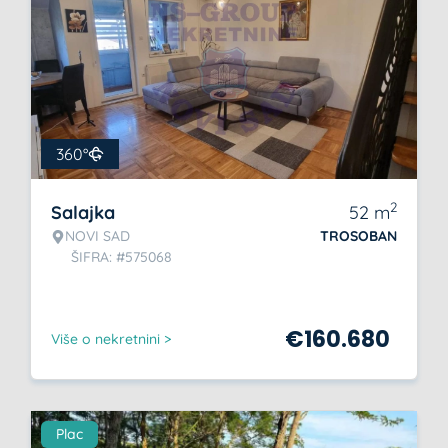
360°
2
Salajka
52
m
NOVI SAD
TROSOBAN
ŠIFRA: #575068
€
160.680
Više o nekretnini >
Plac