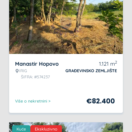
2
Manastir Hopovo
1.121
m
IRIG
GRAĐEVINSKO ZEMLJIŠTE
ŠIFRA: #574237
€
82.400
Više o nekretnini >
Kuće
Ekskluzivno