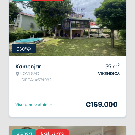
360°
2
Kamenjar
35
m
NOVI SAD
VIKENDICA
ŠIFRA: #574082
€
159.000
Više o nekretnini >
Stanovi
Ekskluzivno