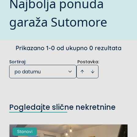
Najbolja ponuda
garaža Sutomore
Prikazano 1-0 od ukupno 0 rezultata
Sortiraj
:
Postavka:
po datumu
Pogledajte slične nekretnine
Stanovi