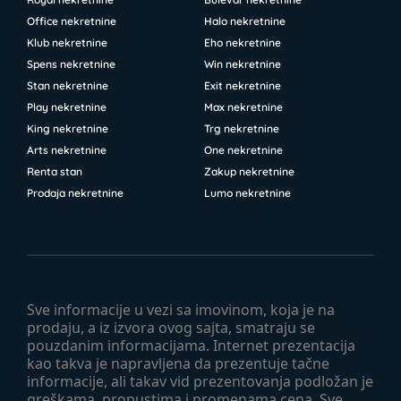
Office nekretnine
Halo nekretnine
Klub nekretnine
Eho nekretnine
Spens nekretnine
Win nekretnine
Stan nekretnine
Exit nekretnine
Play nekretnine
Max nekretnine
King nekretnine
Trg nekretnine
Arts nekretnine
One nekretnine
Renta stan
Zakup nekretnine
Prodaja nekretnine
Lumo nekretnine
Sve informacije u vezi sa imovinom, koja je na
prodaju, a iz izvora ovog sajta, smatraju se
pouzdanim informacijama. Internet prezentacija
kao takva je napravljena da prezentuje tačne
informacije, ali takav vid prezentovanja podložan je
greškama, propustima i promenama cena. Sve