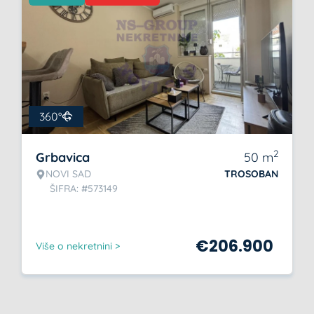
360°
2
Grbavica
50
m
NOVI SAD
TROSOBAN
ŠIFRA: #573149
€
206.900
Više o nekretnini >