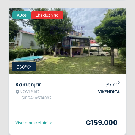
Kuće
Ekskluzivno
360°
2
Kamenjar
35
m
NOVI SAD
VIKENDICA
ŠIFRA: #574082
€
159.000
Više o nekretnini >