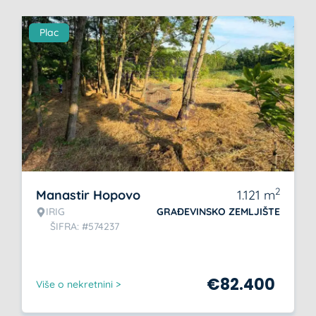
Plac
2
Manastir Hopovo
1.121
m
IRIG
GRAĐEVINSKO ZEMLJIŠTE
ŠIFRA: #574237
€
82.400
Više o nekretnini >