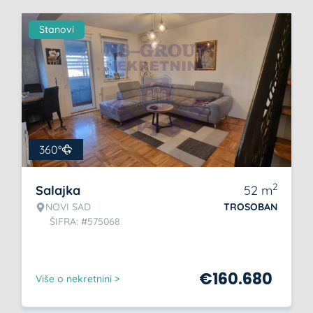
Stanovi
360°
2
Salajka
52
m
NOVI SAD
TROSOBAN
ŠIFRA: #575068
€
160.680
Više o nekretnini >