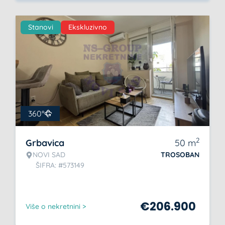
Stanovi
Ekskluzivno
360°
2
Grbavica
50
m
NOVI SAD
TROSOBAN
ŠIFRA: #573149
€
206.900
Više o nekretnini >