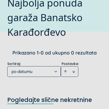
Najbolja ponuda
garaža Banatsko
Karađorđevo
Prikazano 1-0 od ukupno 0 rezultata
Sortiraj
:
Postavka:
po datumu
Pogledajte slične nekretnine