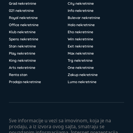
Grad nekretnine
City nekretnine
021 nekretnine
Info nekretnine
Royal nekretnine
Bulevar nekretnine
Office nekretnine
Halo nekretnine
Klub nekretnine
Eho nekretnine
Spens nekretnine
Win nekretnine
Stan nekretnine
Exit nekretnine
Play nekretnine
Max nekretnine
King nekretnine
Trg nekretnine
Arts nekretnine
One nekretnine
Renta stan
Zakup nekretnine
Prodaja nekretnine
Lumo nekretnine
Sve informacije u vezi sa imovinom, koja je na
prodaju, a iz izvora ovog sajta, smatraju se
pouzdanim informacijama. Internet prezentacija