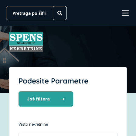
Podesite Parametre
Još filtera
Vrsta nekretnine