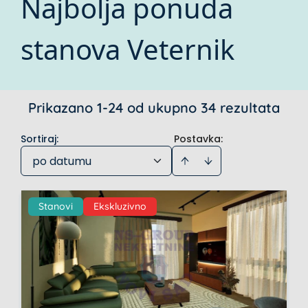
Najbolja ponuda
stanova Veternik
Prikazano 1-24 od ukupno 34 rezultata
Sortiraj
:
Postavka:
po datumu
Stanovi
Ekskluzivno