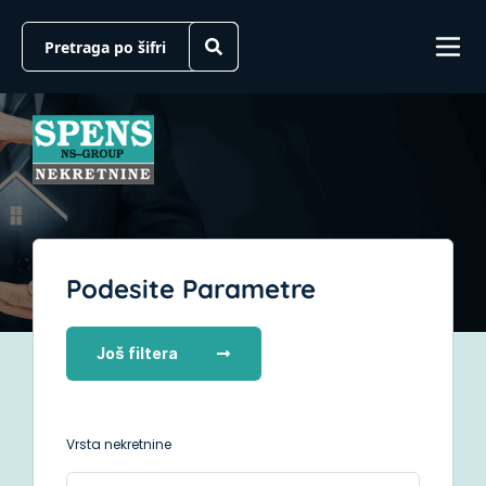
Podesite Parametre
Još filtera
Vrsta nekretnine