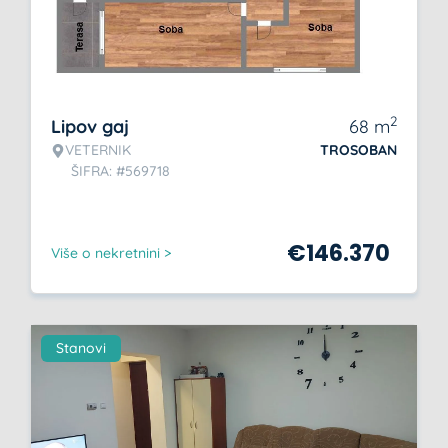
2
Lipov gaj
68
m
VETERNIK
TROSOBAN
ŠIFRA: #569718
€
146.370
Više o nekretnini >
Stanovi