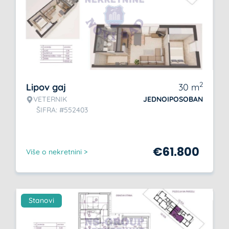
2
Lipov gaj
30
m
VETERNIK
JEDNOIPOSOBAN
ŠIFRA: #552403
€
61.800
Više o nekretnini >
Stanovi