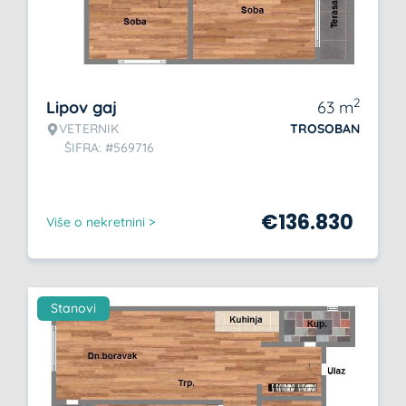
2
Lipov gaj
63
m
VETERNIK
TROSOBAN
ŠIFRA: #569716
€
136.830
Više o nekretnini >
Stanovi