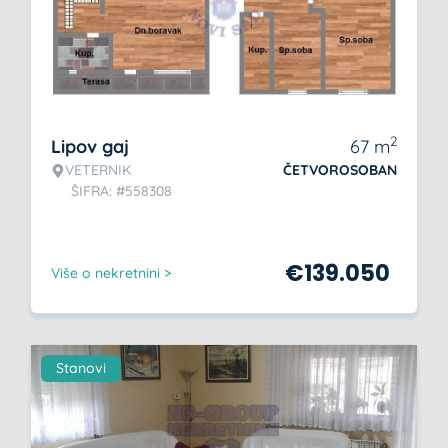
2
Lipov gaj
67
m
VETERNIK
ČETVOROSOBAN
ŠIFRA: #558308
€
139.050
Više o nekretnini >
Stanovi