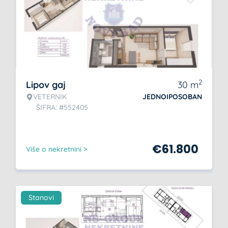
2
Lipov gaj
30
m
VETERNIK
JEDNOIPOSOBAN
ŠIFRA: #552405
€
61.800
Više o nekretnini >
Stanovi