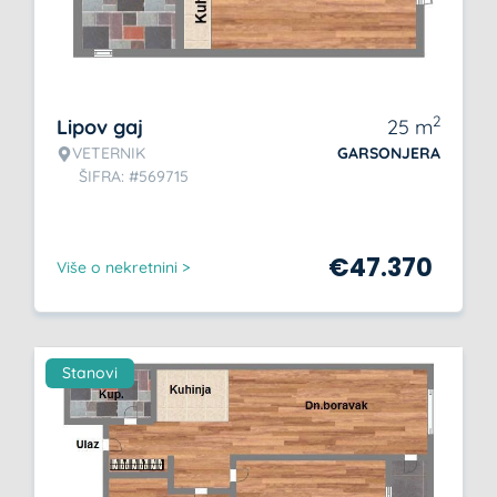
2
Lipov gaj
25
m
VETERNIK
GARSONJERA
ŠIFRA: #569715
€
47.370
Više o nekretnini >
Stanovi