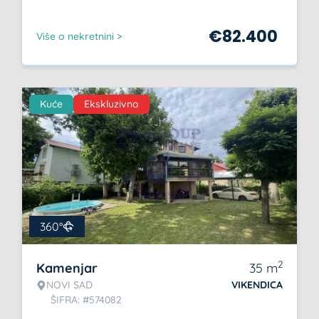
€
82.400
Više o nekretnini >
Kuće
Ekskluzivno
360°
2
Kamenjar
35
m
NOVI SAD
VIKENDICA
ŠIFRA: #574082