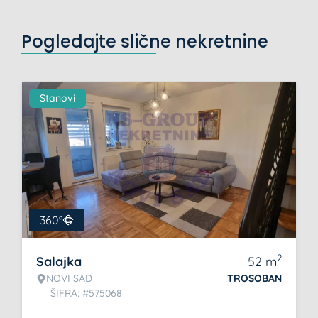
Pogledajte slične nekretnine
Stanovi
360°
2
Salajka
52
m
NOVI SAD
TROSOBAN
ŠIFRA: #575068