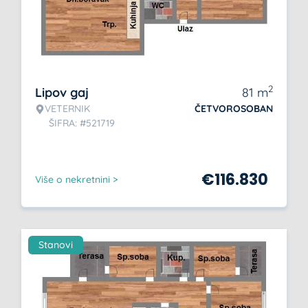
2
Lipov gaj
81
m
VETERNIK
ČETVOROSOBAN
ŠIFRA: #521719
€
116.830
Više o nekretnini >
Stanovi