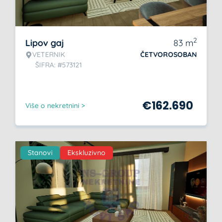
2
Lipov gaj
83
m
VETERNIK
ČETVOROSOBAN
ŠIFRA: #573121
€
162.690
Više o nekretnini >
Stanovi
Ekskluzivno