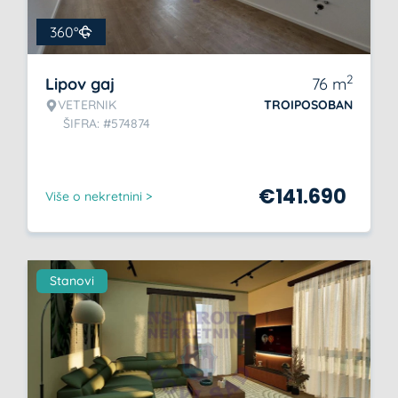
360°
2
Lipov gaj
76
m
VETERNIK
TROIPOSOBAN
ŠIFRA: #574874
€
141.690
Više o nekretnini >
Stanovi