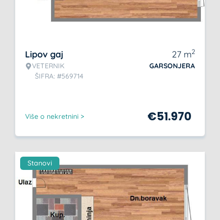
2
Lipov gaj
27
m
VETERNIK
GARSONJERA
ŠIFRA: #569714
€
51.970
Više o nekretnini >
Stanovi