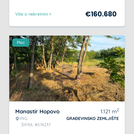
€
160.680
Više o nekretnini >
Plac
2
Manastir Hopovo
1.121
m
IRIG
GRAĐEVINSKO ZEMLJIŠTE
ŠIFRA: #574237