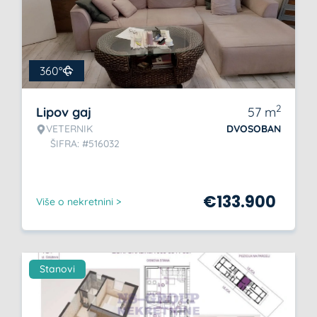
360°
2
Lipov gaj
57
m
VETERNIK
DVOSOBAN
ŠIFRA: #516032
€
133.900
Više o nekretnini >
Stanovi