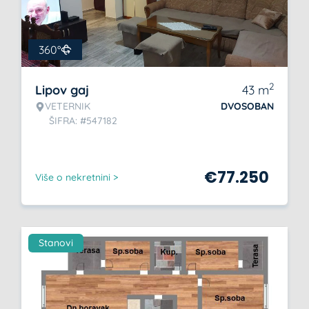
360°
2
Lipov gaj
43
m
VETERNIK
DVOSOBAN
ŠIFRA: #547182
€
77.250
Više o nekretnini >
Stanovi