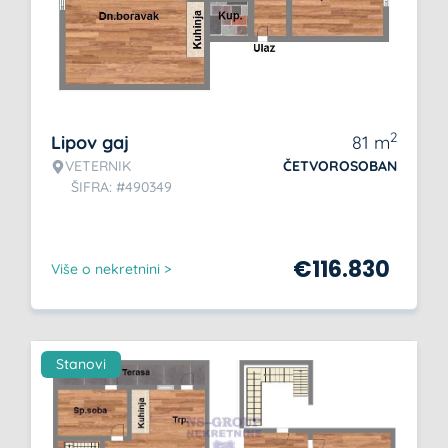
2
Lipov gaj
81
m
VETERNIK
ČETVOROSOBAN
ŠIFRA: #490349
€
116.830
Više o nekretnini >
Stanovi