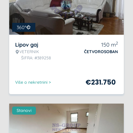
360°
2
Lipov gaj
150
m
VETERNIK
ČETVOROSOBAN
ŠIFRA: #389258
€
231.750
Više o nekretnini >
Stanovi