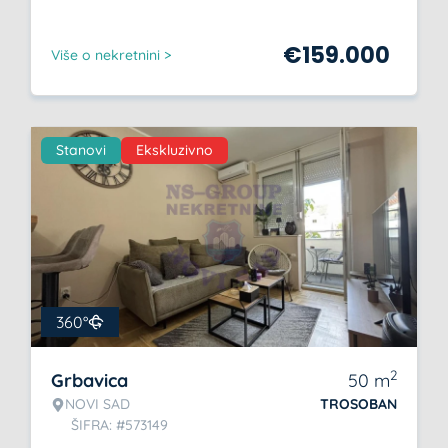
€
159.000
Više o nekretnini >
Stanovi
Ekskluzivno
360°
2
Grbavica
50
m
NOVI SAD
TROSOBAN
ŠIFRA: #573149