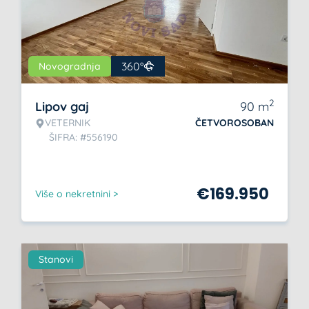
360°
Novogradnja
2
Lipov gaj
90
m
VETERNIK
ČETVOROSOBAN
ŠIFRA: #556190
€
169.950
Više o nekretnini >
Stanovi