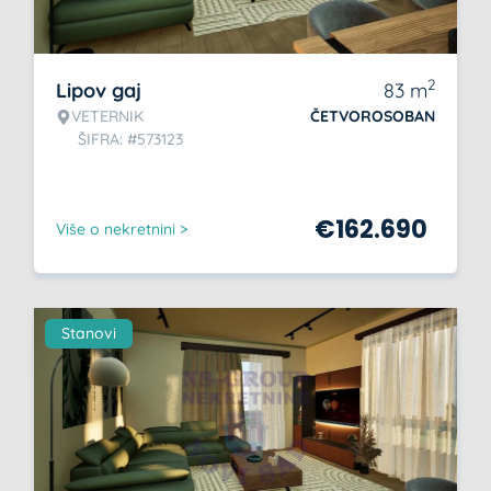
2
Lipov gaj
83
m
VETERNIK
ČETVOROSOBAN
ŠIFRA: #573123
€
162.690
Više o nekretnini >
Stanovi