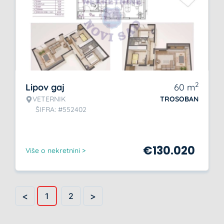
2
Lipov gaj
60
m
VETERNIK
TROSOBAN
ŠIFRA: #552402
€
130.020
Više o nekretnini >
<
>
1
2