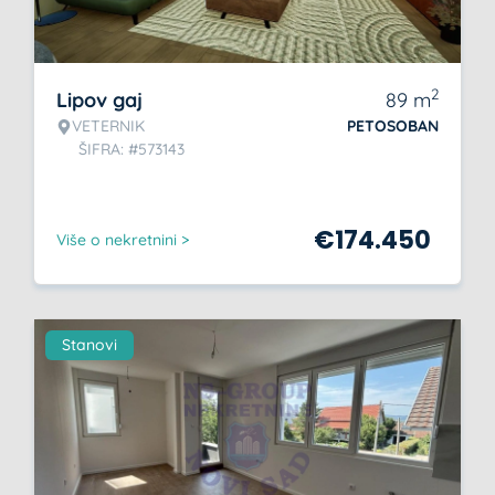
2
Lipov gaj
89
m
VETERNIK
PETOSOBAN
ŠIFRA: #573143
€
174.450
Više o nekretnini >
Stanovi