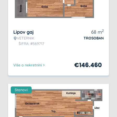
2
Lipov gaj
68
m
VETERNIK
TROSOBAN
ŠIFRA: #569717
€
146.460
Više o nekretnini >
Stanovi