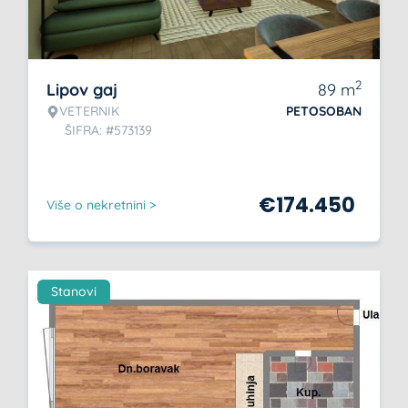
2
Lipov gaj
89
m
VETERNIK
PETOSOBAN
ŠIFRA: #573139
€
174.450
Više o nekretnini >
Stanovi