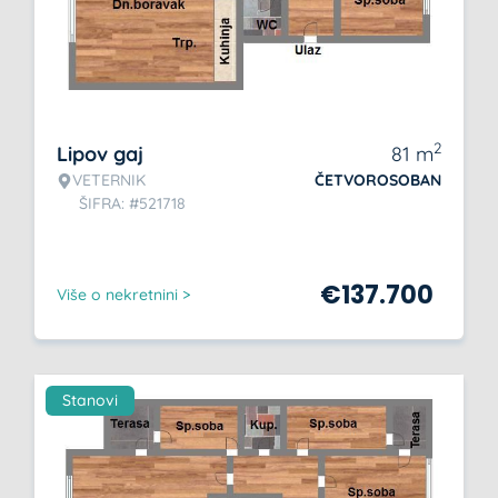
2
Lipov gaj
81
m
VETERNIK
ČETVOROSOBAN
ŠIFRA: #521718
€
137.700
Više o nekretnini >
Stanovi