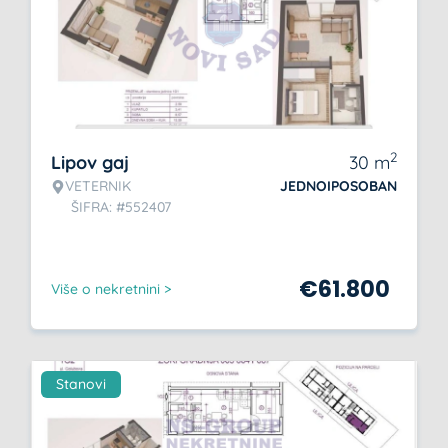
2
Lipov gaj
30
m
VETERNIK
JEDNOIPOSOBAN
ŠIFRA: #552407
€
61.800
Više o nekretnini >
Stanovi