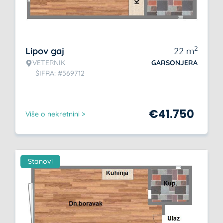
2
Lipov gaj
22
m
VETERNIK
GARSONJERA
ŠIFRA: #569712
€
41.750
Više o nekretnini >
Stanovi