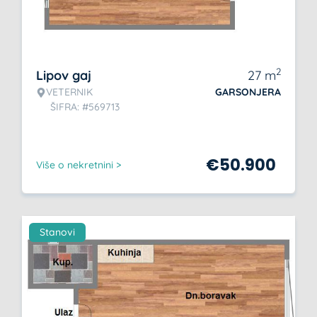
2
Lipov gaj
27
m
VETERNIK
GARSONJERA
ŠIFRA: #569713
€
50.900
Više o nekretnini >
Stanovi