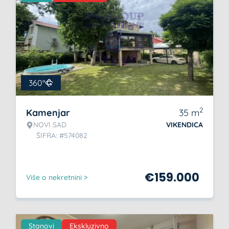
360°
2
Kamenjar
35
m
NOVI SAD
VIKENDICA
ŠIFRA: #574082
€
159.000
Više o nekretnini >
Stanovi
Ekskluzivno