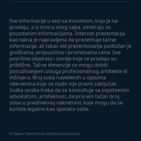
Sve informacije u vezi sa imovinom, koja je na
prodaju, a iz izvora ovog sajta, smatraju se
pouzdanim informacijama. Internet prezentacija
kao takva je napravljena da prezentuje tačne
informacije, ali takav vid prezentovanja podložan je
greškama, propustima i promenama cena. Sve
površine objekata i zemlje koje se prodaju su
približne. Tačne dimenzije se mogu dobiti
potraživanjem usluga profesionalnog arhitekte ili
inžinjera. Broj soba navedenih u opisima
nekretnina koje se nude nije pravni zaključak.
Svaka osoba treba da se konsultuje sa sopstvenim
advokatom, arhitektom, da proceni tačan broj
soba u predmetnoj nekretnini, koje mogu da se
koriste legalno kao spavaće sobe.
©
Spens Nekretnine
zadržava sva prava