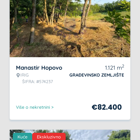
2
Manastir Hopovo
1.121
m
IRIG
GRAĐEVINSKO ZEMLJIŠTE
ŠIFRA: #574237
€
82.400
Više o nekretnini >
Kuće
Ekskluzivno