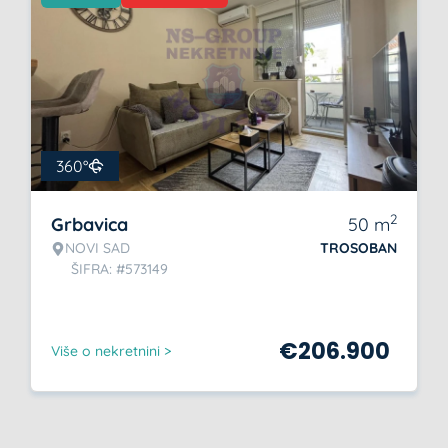
360°
2
Grbavica
50
m
NOVI SAD
TROSOBAN
ŠIFRA: #573149
€
206.900
Više o nekretnini >