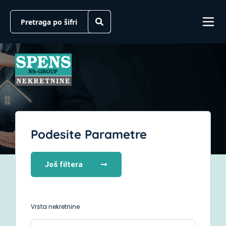
Podesite Parametre
Još filtera
Vrsta nekretnine