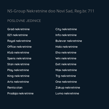
NS-Group Nekretnine doo Novi Sad, Reg.br. 711
POSLOVNE JEDINICE
Grad nekretnine
City nekretnine
021 nekretnine
Info nekretnine
Royal nekretnine
Bulevar nekretnine
Office nekretnine
Halo nekretnine
Klub nekretnine
Eho nekretnine
Spens nekretnine
Win nekretnine
Stan nekretnine
Exit nekretnine
Play nekretnine
Max nekretnine
King nekretnine
Trg nekretnine
Arts nekretnine
One nekretnine
Renta stan
Zakup nekretnine
Prodaja nekretnine
Lumo nekretnine