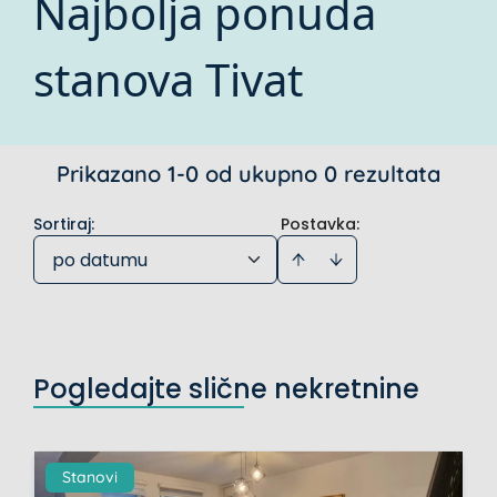
Najbolja ponuda
stanova Tivat
Prikazano 1-0 od ukupno 0 rezultata
Sortiraj
:
Postavka:
po datumu
Pogledajte slične nekretnine
Stanovi