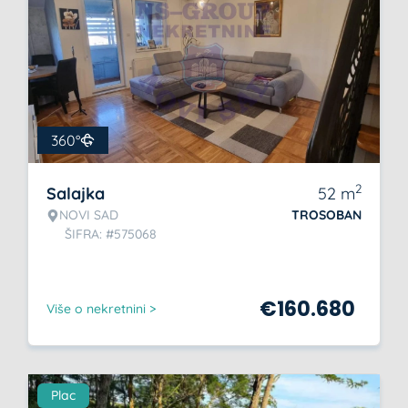
360°
2
Salajka
52
m
NOVI SAD
TROSOBAN
ŠIFRA: #575068
€
160.680
Više o nekretnini >
Plac