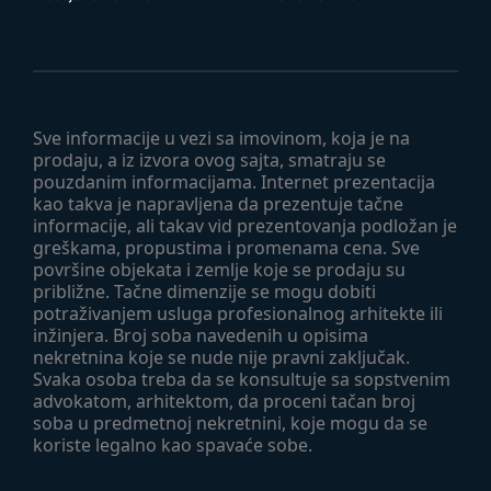
Sve informacije u vezi sa imovinom, koja je na
prodaju, a iz izvora ovog sajta, smatraju se
pouzdanim informacijama. Internet prezentacija
kao takva je napravljena da prezentuje tačne
informacije, ali takav vid prezentovanja podložan je
greškama, propustima i promenama cena. Sve
površine objekata i zemlje koje se prodaju su
približne. Tačne dimenzije se mogu dobiti
potraživanjem usluga profesionalnog arhitekte ili
inžinjera. Broj soba navedenih u opisima
nekretnina koje se nude nije pravni zaključak.
Svaka osoba treba da se konsultuje sa sopstvenim
advokatom, arhitektom, da proceni tačan broj
soba u predmetnoj nekretnini, koje mogu da se
koriste legalno kao spavaće sobe.