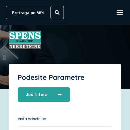
Podesite Parametre
Još filtera
Vrsta nekretnine