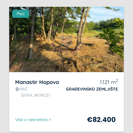
Plac
2
Manastir Hopovo
1.121
m
IRIG
GRAĐEVINSKO ZEMLJIŠTE
ŠIFRA: #574237
€
82.400
Više o nekretnini >