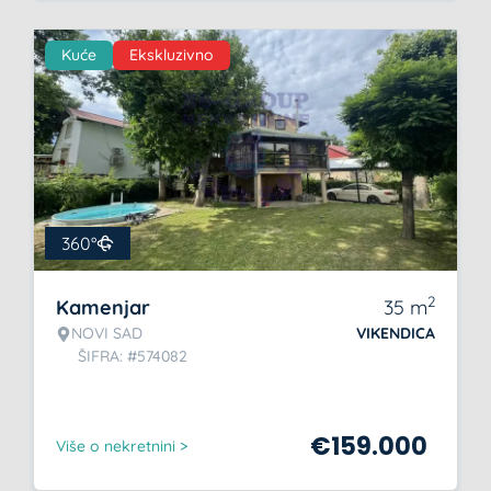
Kuće
Ekskluzivno
360°
2
Kamenjar
35
m
NOVI SAD
VIKENDICA
ŠIFRA: #574082
€
159.000
Više o nekretnini >