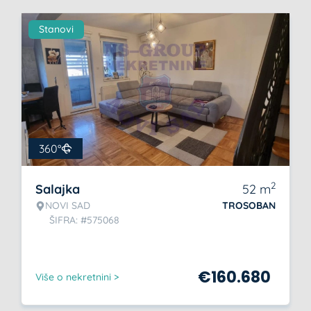
Stanovi
360°
2
Salajka
52
m
NOVI SAD
TROSOBAN
ŠIFRA: #575068
€
160.680
Više o nekretnini >