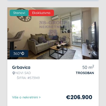
Stanovi
Ekskluzivno
360°
2
Grbavica
50
m
NOVI SAD
TROSOBAN
ŠIFRA: #573149
€
206.900
Više o nekretnini >