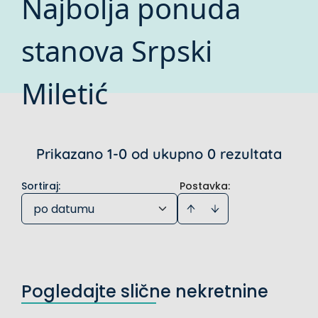
Najbolja ponuda
stanova Srpski
Miletić
Prikazano 1-0 od ukupno 0 rezultata
Sortiraj
:
Postavka:
po datumu
Pogledajte slične nekretnine