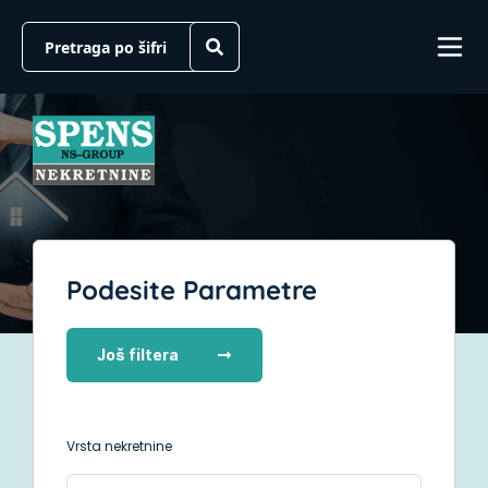
Podesite Parametre
Još filtera
Vrsta nekretnine