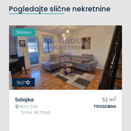
Pogledajte slične nekretnine
Stanovi
360°
2
Salajka
52
m
NOVI SAD
TROSOBAN
ŠIFRA: #575068