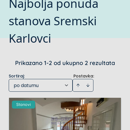
Najbolja ponuda
stanova Sremski
Karlovci
Prikazano 1-2 od ukupno 2 rezultata
Sortiraj
:
Postavka:
po datumu
Stanovi