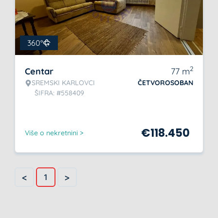
360°
2
Centar
77
m
SREMSKI KARLOVCI
ČETVOROSOBAN
ŠIFRA: #558409
€
118.450
Više o nekretnini >
<
>
1