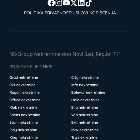
POLITIKA PRIVATNOSTI
USLOVI KORIŠĆENJA
NS-Group Nekretnine doo Novi Sad, Reg.br. 711
POSLOVNE JEDINICE
Grad nekretnine
City nekretnine
021 nekretnine
Info nekretnine
Royal nekretnine
Bulevar nekretnine
Office nekretnine
Halo nekretnine
Klub nekretnine
Eho nekretnine
Spens nekretnine
Win nekretnine
Stan nekretnine
Exit nekretnine
Play nekretnine
Max nekretnine
King nekretnine
Trg nekretnine