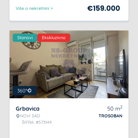
€
159.000
Više o nekretnini >
Stanovi
Ekskluzivno
360°
2
Grbavica
50
m
NOVI SAD
TROSOBAN
ŠIFRA: #573149