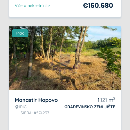
€
160.680
Više o nekretnini >
Plac
2
Manastir Hopovo
1.121
m
IRIG
GRAĐEVINSKO ZEMLJIŠTE
ŠIFRA: #574237