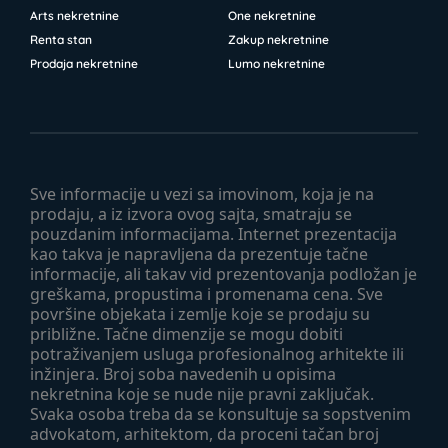
Arts nekretnine
One nekretnine
Renta stan
Zakup nekretnine
Prodaja nekretnine
Lumo nekretnine
Sve informacije u vezi sa imovinom, koja je na
prodaju, a iz izvora ovog sajta, smatraju se
pouzdanim informacijama. Internet prezentacija
kao takva je napravljena da prezentuje tačne
informacije, ali takav vid prezentovanja podložan je
greškama, propustima i promenama cena. Sve
površine objekata i zemlje koje se prodaju su
približne. Tačne dimenzije se mogu dobiti
potraživanjem usluga profesionalnog arhitekte ili
inžinjera. Broj soba navedenih u opisima
nekretnina koje se nude nije pravni zaključak.
Svaka osoba treba da se konsultuje sa sopstvenim
advokatom, arhitektom, da proceni tačan broj