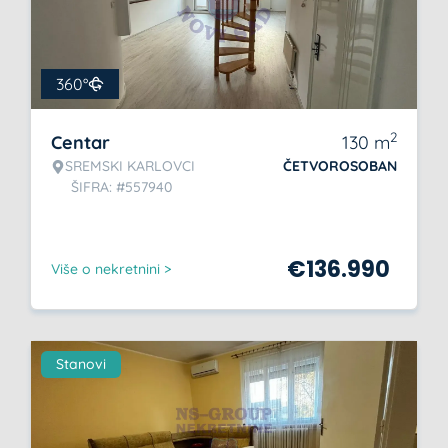
360°
2
Centar
130
m
SREMSKI KARLOVCI
ČETVOROSOBAN
ŠIFRA: #557940
€
136.990
Više o nekretnini >
Stanovi