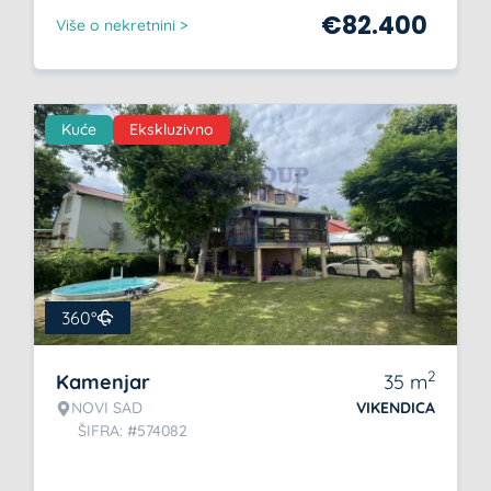
€
82.400
Više o nekretnini >
Kuće
Ekskluzivno
360°
2
Kamenjar
35
m
NOVI SAD
VIKENDICA
ŠIFRA: #574082