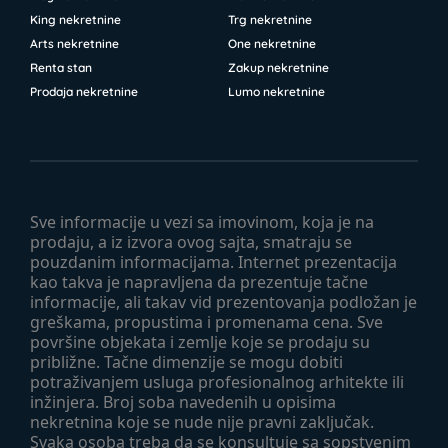
King nekretnine
Trg nekretnine
Arts nekretnine
One nekretnine
Renta stan
Zakup nekretnine
Prodaja nekretnine
Lumo nekretnine
Sve informacije u vezi sa imovinom, koja je na
prodaju, a iz izvora ovog sajta, smatraju se
pouzdanim informacijama. Internet prezentacija
kao takva je napravljena da prezentuje tačne
informacije, ali takav vid prezentovanja podložan je
greškama, propustima i promenama cena. Sve
površine objekata i zemlje koje se prodaju su
približne. Tačne dimenzije se mogu dobiti
potraživanjem usluga profesionalnog arhitekte ili
inžinjera. Broj soba navedenih u opisima
nekretnina koje se nude nije pravni zaključak.
Svaka osoba treba da se konsultuje sa sopstvenim