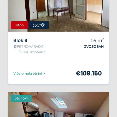
360°
Hitno!
2
Blok 8
59
m
PETROVARADIN
DVOSOBAN
ŠIFRA: #566462
€
108.150
Više o nekretnini >
Stanovi