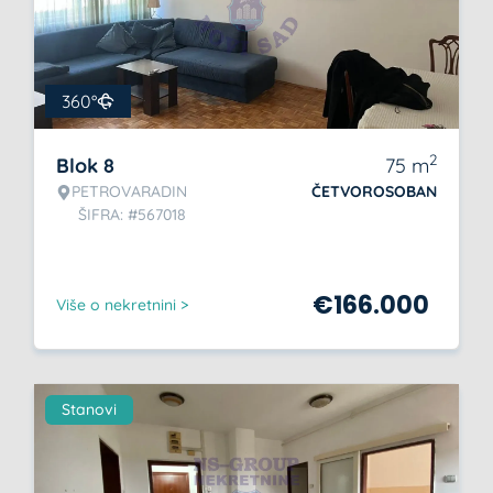
360°
2
Blok 8
75
m
PETROVARADIN
ČETVOROSOBAN
ŠIFRA: #567018
€
166.000
Više o nekretnini >
Stanovi