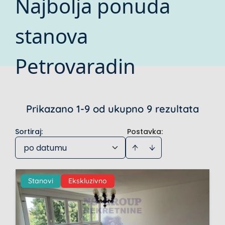
Najbolja ponuda
stanova
Petrovaradin
Prikazano 1-9 od ukupno 9 rezultata
Sortiraj
:
Postavka:
po datumu
Stanovi
Ekskluzivno