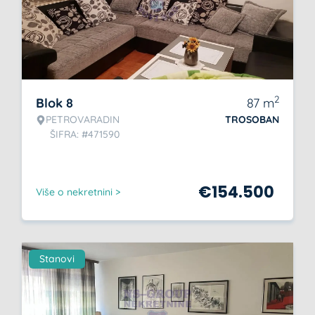
2
Blok 8
87
m
PETROVARADIN
TROSOBAN
ŠIFRA: #471590
€
154.500
Više o nekretnini >
Stanovi