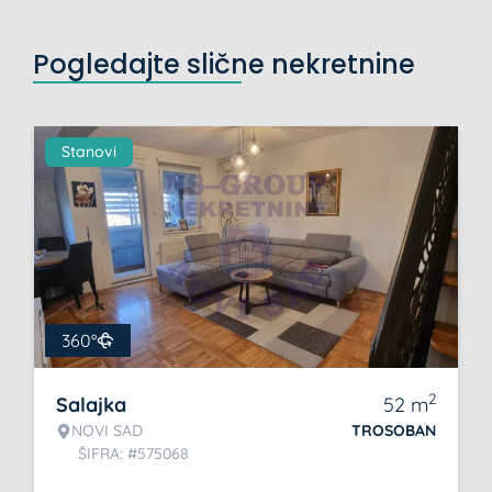
Pogledajte slične nekretnine
Stanovi
360°
2
Salajka
52
m
NOVI SAD
TROSOBAN
ŠIFRA: #575068