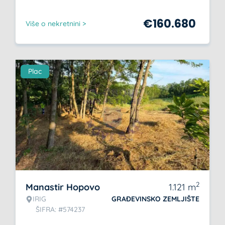
€
160.680
Više o nekretnini >
Plac
2
Manastir Hopovo
1.121
m
IRIG
GRAĐEVINSKO ZEMLJIŠTE
ŠIFRA: #574237