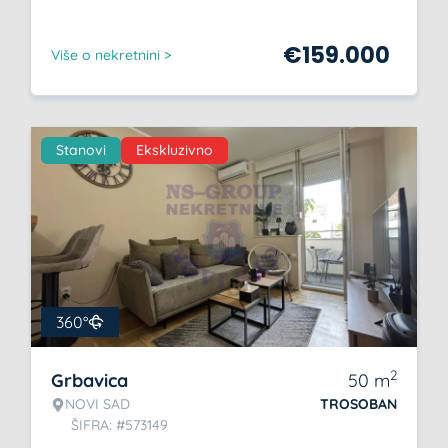
€
159.000
Više o nekretnini >
Stanovi
Ekskluzivno
360°
2
Grbavica
50
m
NOVI SAD
TROSOBAN
ŠIFRA: #573149