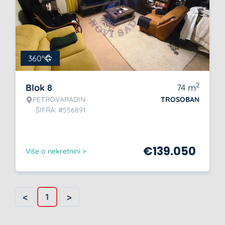
360°
2
Blok 8
74
m
PETROVARADIN
TROSOBAN
ŠIFRA: #556891
€
139.050
Više o nekretnini >
<
>
1