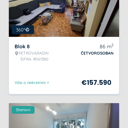
360°
2
Blok 8
86
m
PETROVARADIN
ČETVOROSOBAN
ŠIFRA: #561380
€
157.590
Više o nekretnini >
Stanovi