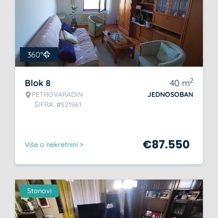
360°
2
Blok 8
40
m
PETROVARADIN
JEDNOSOBAN
ŠIFRA: #521961
€
87.550
Više o nekretnini >
Stanovi