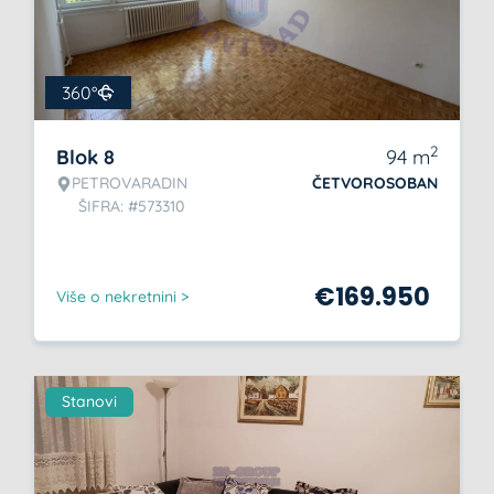
360°
2
Blok 8
94
m
PETROVARADIN
ČETVOROSOBAN
ŠIFRA: #573310
€
169.950
Više o nekretnini >
Stanovi