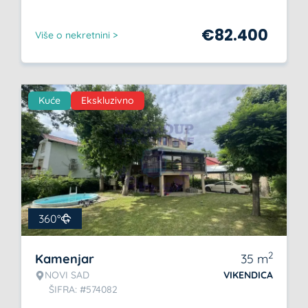
€
82.400
Više o nekretnini >
Kuće
Ekskluzivno
360°
2
Kamenjar
35
m
NOVI SAD
VIKENDICA
ŠIFRA: #574082