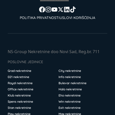
POLITIKA PRIVATNOSTI
USLOVI KORIŠĆENJA
NS-Group Nekretnine doo Novi Sad, Reg.br. 711
POSLOVNE JEDINICE
Grad nekretnine
City nekretnine
021 nekretnine
Info nekretnine
Royal nekretnine
Bulevar nekretnine
Office nekretnine
Halo nekretnine
Klub nekretnine
Eho nekretnine
Spens nekretnine
Win nekretnine
Stan nekretnine
Exit nekretnine
Play nekretnine
Max nekretnine