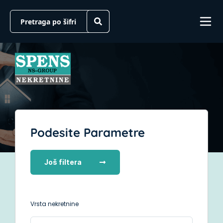
Podesite Parametre
Još filtera
Vrsta nekretnine