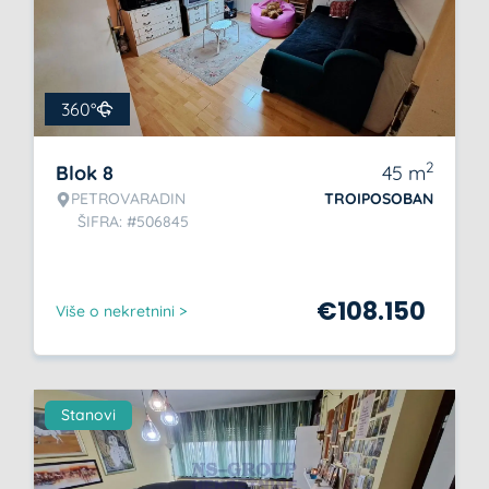
360°
2
Blok 8
45
m
PETROVARADIN
TROIPOSOBAN
ŠIFRA: #506845
€
108.150
Više o nekretnini >
Stanovi