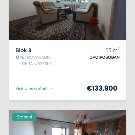
2
Blok 8
53
m
PETROVARADIN
DVOIPOSOBAN
ŠIFRA: #534005
€
133.900
Više o nekretnini >
Stanovi