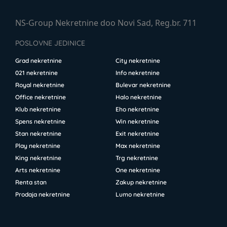
NS-Group Nekretnine doo Novi Sad, Reg.br. 711
POSLOVNE JEDINICE
Grad nekretnine
City nekretnine
021 nekretnine
Info nekretnine
Royal nekretnine
Bulevar nekretnine
Office nekretnine
Halo nekretnine
Klub nekretnine
Eho nekretnine
Spens nekretnine
Win nekretnine
Stan nekretnine
Exit nekretnine
Play nekretnine
Max nekretnine
King nekretnine
Trg nekretnine
Arts nekretnine
One nekretnine
Renta stan
Zakup nekretnine
Prodaja nekretnine
Lumo nekretnine