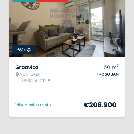
360°
2
Grbavica
50
m
NOVI SAD
TROSOBAN
ŠIFRA: #573149
€
206.900
Više o nekretnini >