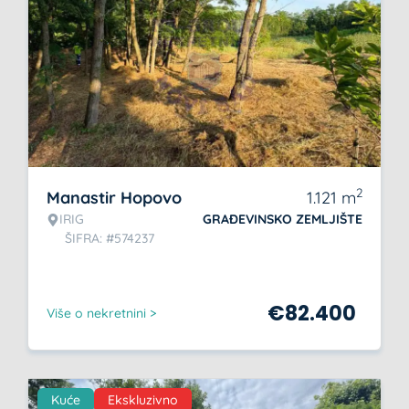
2
Manastir Hopovo
1.121
m
IRIG
GRAĐEVINSKO ZEMLJIŠTE
ŠIFRA: #574237
€
82.400
Više o nekretnini >
Kuće
Ekskluzivno