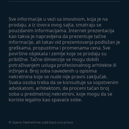
Sve informacije u vezi sa imovinom, koja je na
prodaju, a iz izvora ovog sajta, smatraju se
pouzdanim informacijama. Internet prezentacija
kao takva je napravljena da prezentuje tačne
informacije, ali takav vid prezentovanja podložan je
greškama, propustima i promenama cena. Sve
površine objekata i zemlje koje se prodaju su
približne. Tačne dimenzije se mogu dobiti
potraživanjem usluga profesionalnog arhitekte ili
inžinjera. Broj soba navedenih u opisima
nekretnina koje se nude nije pravni zaključak.
Svaka osoba treba da se konsultuje sa sopstvenim
advokatom, arhitektom, da proceni tačan broj
soba u predmetnoj nekretnini, koje mogu da se
koriste legalno kao spavaće sobe.
©
Spens Nekretnine
zadržava sva prava