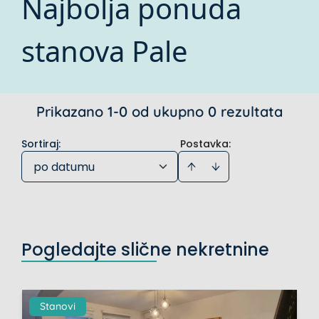
Najbolja ponuda
stanova Pale
Prikazano 1-0 od ukupno 0 rezultata
Sortiraj
:
Postavka:
po datumu
Pogledajte slične nekretnine
Stanovi