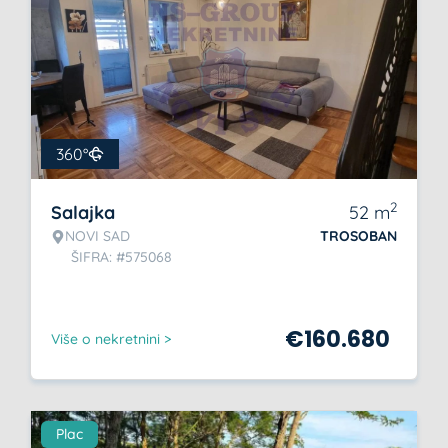
360°
2
Salajka
52
m
NOVI SAD
TROSOBAN
ŠIFRA: #575068
€
160.680
Više o nekretnini >
Plac