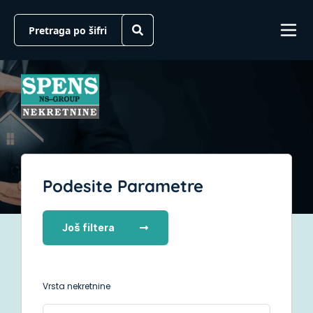
Podesite Parametre
Još filtera
Vrsta nekretnine