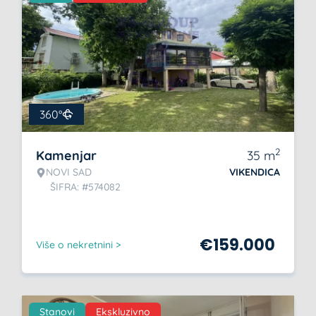
360°
2
Kamenjar
35
m
NOVI SAD
VIKENDICA
ŠIFRA: #574082
€
159.000
Više o nekretnini >
Stanovi
Ekskluzivno