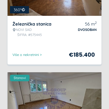
360°
2
Železnička stanica
56
m
NOVI SAD
DVOSOBAN
ŠIFRA: #575445
€
185.400
Više o nekretnini >
Stanovi