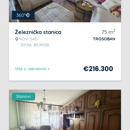
360°
2
Železnička stanica
75
m
NOVI SAD
TROSOBAN
ŠIFRA: #574938
€
216.300
Više o nekretnini >
Stanovi