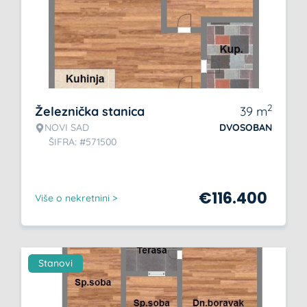
2
Železnička stanica
39
m
NOVI SAD
DVOSOBAN
ŠIFRA: #571500
€
116.400
Više o nekretnini >
Stanovi