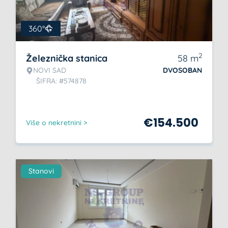
360°
2
Železnička stanica
58
m
NOVI SAD
DVOSOBAN
ŠIFRA: #574878
€
154.500
Više o nekretnini >
Stanovi