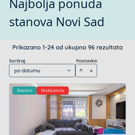
Najbolja ponuda
stanova Novi Sad
Prikazano 1-24 od ukupno 96 rezultata
Sortiraj
:
Postavka:
po datumu
Stanovi
Ekskluzivno