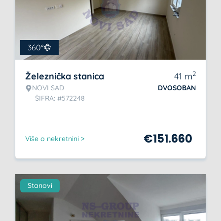
360°
2
Železnička stanica
41
m
NOVI SAD
DVOSOBAN
ŠIFRA: #572248
€
151.660
Više o nekretnini >
Stanovi