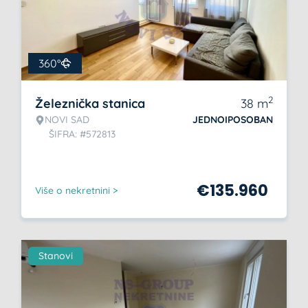
360°
2
Železnička stanica
38
m
NOVI SAD
JEDNOIPOSOBAN
ŠIFRA: #572813
€
135.960
Više o nekretnini >
Stanovi