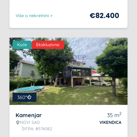
€
82.400
Više o nekretnini >
Kuće
Ekskluzivno
360°
2
Kamenjar
35
m
NOVI SAD
VIKENDICA
ŠIFRA: #574082