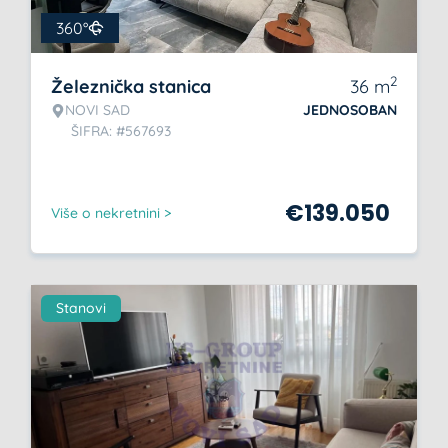
360°
2
Železnička stanica
36
m
NOVI SAD
JEDNOSOBAN
ŠIFRA: #567693
€
139.050
Više o nekretnini >
Stanovi