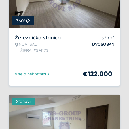
360°
2
Železnička stanica
37
m
NOVI SAD
DVOSOBAN
ŠIFRA: #574175
€
122.000
Više o nekretnini >
Stanovi