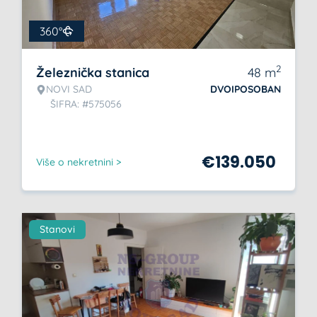
360°
2
Železnička stanica
48
m
NOVI SAD
DVOIPOSOBAN
ŠIFRA: #575056
€
139.050
Više o nekretnini >
Stanovi