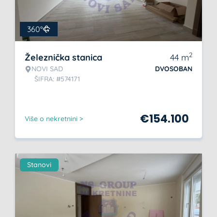
360°
2
Železnička stanica
44
m
NOVI SAD
DVOSOBAN
ŠIFRA: #574171
€
154.100
Više o nekretnini >
Stanovi