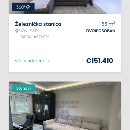
360°
2
Železnička stanica
53
m
NOVI SAD
DVOIPOSOBAN
ŠIFRA: #572036
€
151.410
Više o nekretnini >
Stanovi