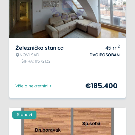
2
Železnička stanica
45
m
NOVI SAD
DVOIPOSOBAN
ŠIFRA: #572132
€
185.400
Više o nekretnini >
Stanovi