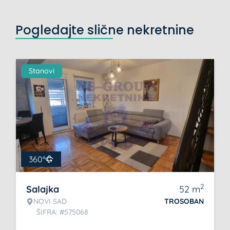
Pogledajte slične nekretnine
Stanovi
360°
2
Salajka
52
m
NOVI SAD
TROSOBAN
ŠIFRA: #575068