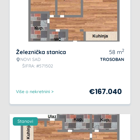
2
Železnička stanica
58
m
NOVI SAD
TROSOBAN
ŠIFRA: #571502
€
167.040
Više o nekretnini >
Stanovi