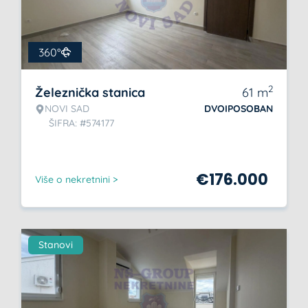
360°
2
Železnička stanica
61
m
NOVI SAD
DVOIPOSOBAN
ŠIFRA: #574177
€
176.000
Više o nekretnini >
Stanovi