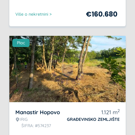
€
160.680
Više o nekretnini >
Plac
2
Manastir Hopovo
1.121
m
IRIG
GRAĐEVINSKO ZEMLJIŠTE
ŠIFRA: #574237