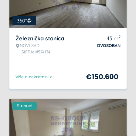
360°
2
Železnička stanica
43
m
NOVI SAD
DVOSOBAN
ŠIFRA: #574174
€
150.600
Više o nekretnini >
Stanovi