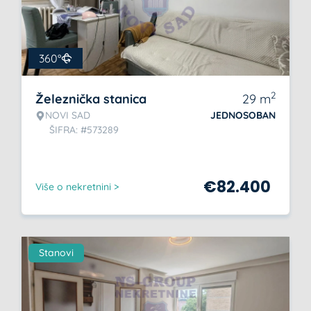
360°
2
Železnička stanica
29
m
NOVI SAD
JEDNOSOBAN
ŠIFRA: #573289
€
82.400
Više o nekretnini >
Stanovi