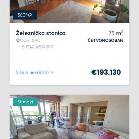
360°
2
Železnička stanica
75
m
NOVI SAD
ČETVOROSOBAN
ŠIFRA: #574999
€
193.130
Više o nekretnini >
Stanovi