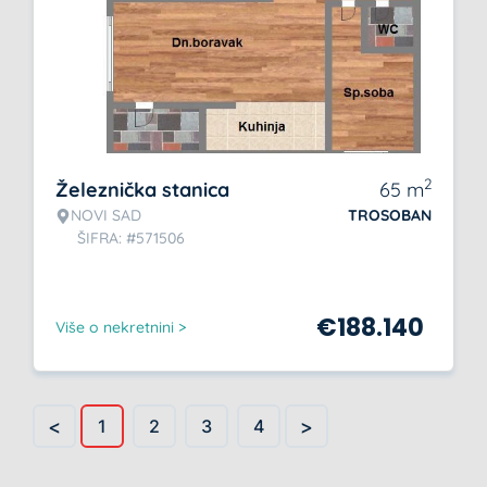
2
Železnička stanica
65
m
NOVI SAD
TROSOBAN
ŠIFRA: #571506
€
188.140
Više o nekretnini >
<
>
1
2
3
4