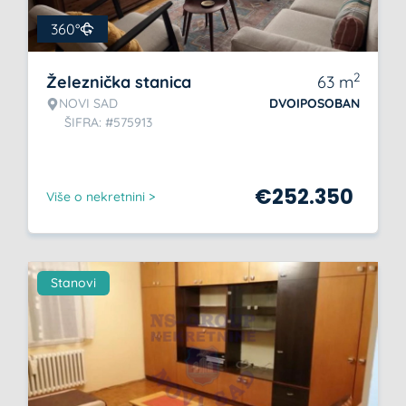
360°
2
Železnička stanica
63
m
NOVI SAD
DVOIPOSOBAN
ŠIFRA: #575913
€
252.350
Više o nekretnini >
Stanovi