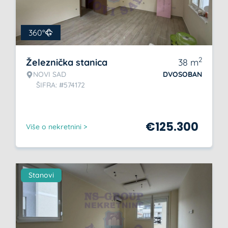
360°
2
Železnička stanica
38
m
NOVI SAD
DVOSOBAN
ŠIFRA: #574172
€
125.300
Više o nekretnini >
Stanovi