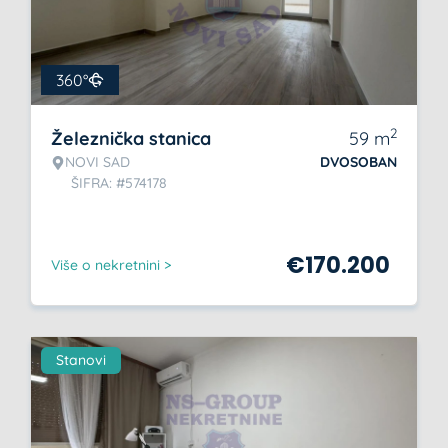
360°
2
Železnička stanica
59
m
NOVI SAD
DVOSOBAN
ŠIFRA: #574178
€
170.200
Više o nekretnini >
Stanovi