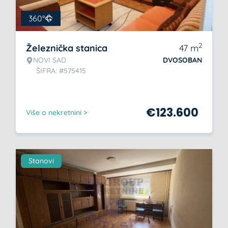
360°
2
Železnička stanica
47
m
NOVI SAD
DVOSOBAN
ŠIFRA: #575415
€
123.600
Više o nekretnini >
Stanovi