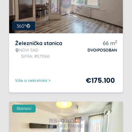
360°
2
Železnička stanica
66
m
NOVI SAD
DVOIPOSOBAN
ŠIFRA: #573160
€
175.100
Više o nekretnini >
Stanovi