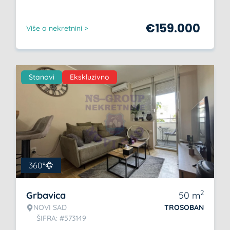
€
159.000
Više o nekretnini >
Stanovi
Ekskluzivno
360°
2
Grbavica
50
m
NOVI SAD
TROSOBAN
ŠIFRA: #573149