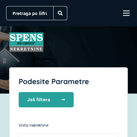
Podesite Parametre
Još filtera
Vrsta nekretnine