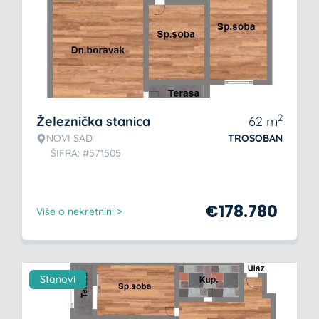
2
Železnička stanica
62
m
NOVI SAD
TROSOBAN
ŠIFRA: #571505
€
178.780
Više o nekretnini >
Stanovi