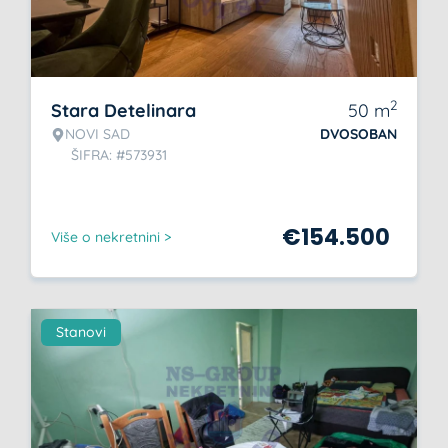
2
Stara Detelinara
50
m
NOVI SAD
DVOSOBAN
ŠIFRA: #573931
€
154.500
Više o nekretnini >
Stanovi