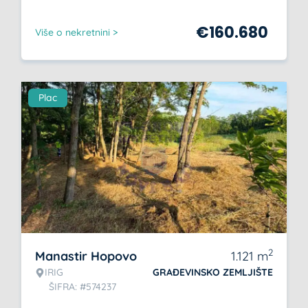
€
160.680
Više o nekretnini >
Plac
2
Manastir Hopovo
1.121
m
IRIG
GRAĐEVINSKO ZEMLJIŠTE
ŠIFRA: #574237