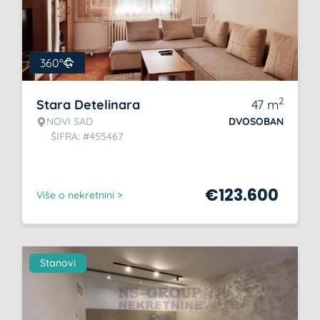
360°
2
Stara Detelinara
47
m
NOVI SAD
DVOSOBAN
ŠIFRA: #455467
€
123.600
Više o nekretnini >
Stanovi