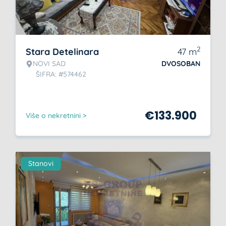
2
Stara Detelinara
47
m
NOVI SAD
DVOSOBAN
ŠIFRA: #574462
€
133.900
Više o nekretnini >
Stanovi