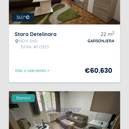
360°
2
Stara Detelinara
22
m
NOVI SAD
GARSONJERA
ŠIFRA: #573323
€
60.630
Više o nekretnini >
Stanovi