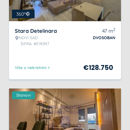
360°
2
Stara Detelinara
47
m
NOVI SAD
DVOSOBAN
ŠIFRA: #574397
€
128.750
Više o nekretnini >
Stanovi