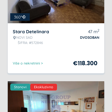
360°
2
Stara Detelinara
47
m
NOVI SAD
DVOSOBAN
ŠIFRA: #572846
€
118.300
Više o nekretnini >
Stanovi
Ekskluzivno