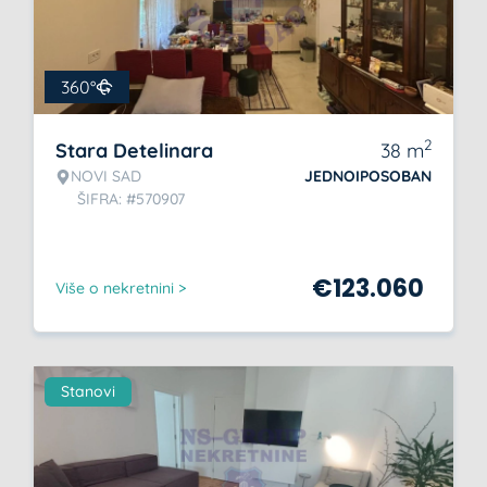
360°
2
Stara Detelinara
38
m
NOVI SAD
JEDNOIPOSOBAN
ŠIFRA: #570907
€
123.060
Više o nekretnini >
Stanovi