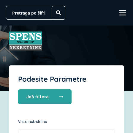
Podesite Parametre
Još filtera
Vrsta nekretnine