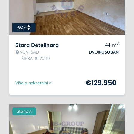
360°
2
Stara Detelinara
44
m
NOVI SAD
DVOIPOSOBAN
ŠIFRA: #570110
€
129.950
Više o nekretnini >
Stanovi