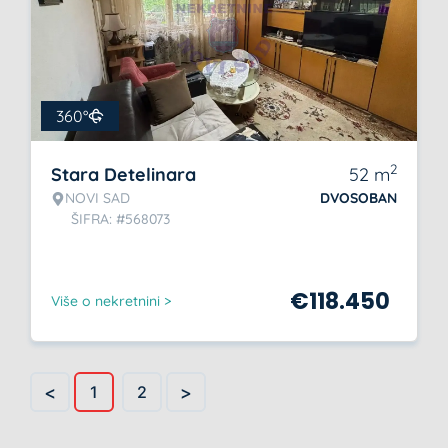
360°
2
Stara Detelinara
52
m
NOVI SAD
DVOSOBAN
ŠIFRA: #568073
€
118.450
Više o nekretnini >
<
>
1
2