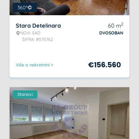
360°
2
Stara Detelinara
60
m
NOVI SAD
DVOSOBAN
ŠIFRA: #575762
€
156.560
Više o nekretnini >
Stanovi