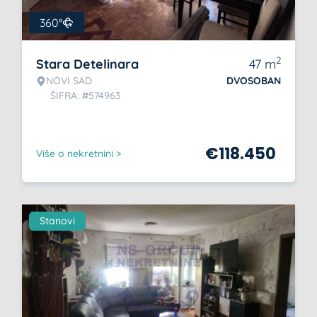
360°
2
Stara Detelinara
47
m
NOVI SAD
DVOSOBAN
ŠIFRA: #574963
€
118.450
Više o nekretnini >
Stanovi