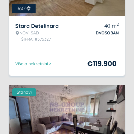
360°
2
Stara Detelinara
40
m
NOVI SAD
DVOSOBAN
ŠIFRA: #575327
€
119.900
Više o nekretnini >
Stanovi