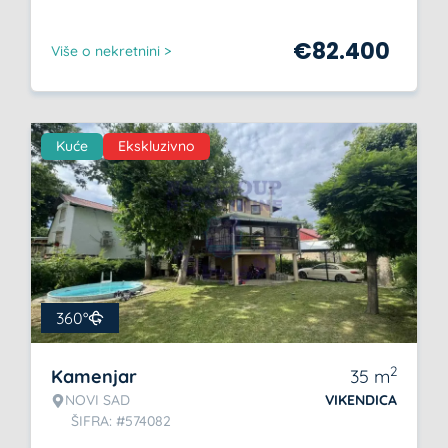
€
82.400
Više o nekretnini >
Kuće
Ekskluzivno
360°
2
Kamenjar
35
m
NOVI SAD
VIKENDICA
ŠIFRA: #574082