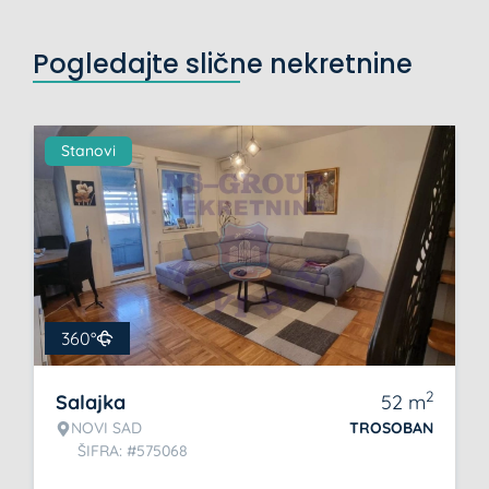
Pogledajte slične nekretnine
Stanovi
360°
2
Salajka
52
m
NOVI SAD
TROSOBAN
ŠIFRA: #575068