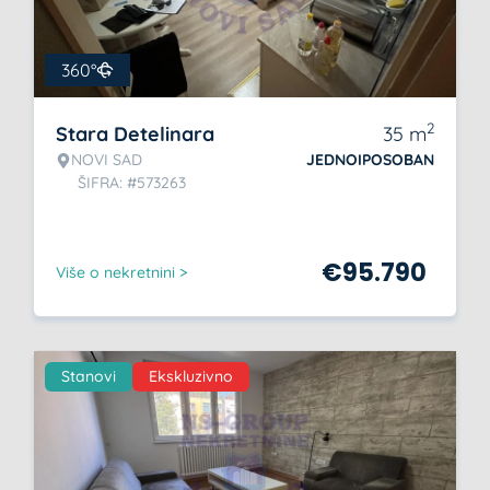
360°
2
Stara Detelinara
35
m
NOVI SAD
JEDNOIPOSOBAN
ŠIFRA: #573263
€
95.790
Više o nekretnini >
Stanovi
Ekskluzivno