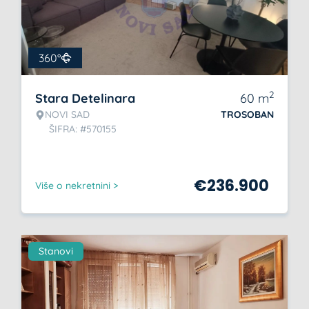
360°
2
Stara Detelinara
60
m
NOVI SAD
TROSOBAN
ŠIFRA: #570155
€
236.900
Više o nekretnini >
Stanovi