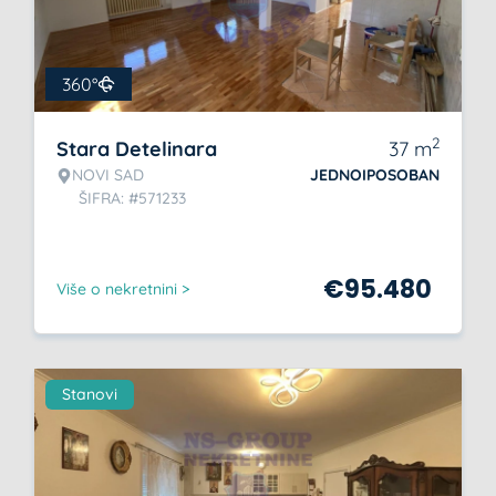
360°
2
Stara Detelinara
37
m
NOVI SAD
JEDNOIPOSOBAN
ŠIFRA: #571233
€
95.480
Više o nekretnini >
Stanovi