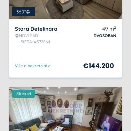
360°
2
Stara Detelinara
49
m
NOVI SAD
DVOSOBAN
ŠIFRA: #572864
€
144.200
Više o nekretnini >
Stanovi