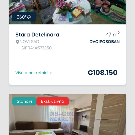
360°
2
Stara Detelinara
47
m
NOVI SAD
DVOIPOSOBAN
ŠIFRA: #573850
€
108.150
Više o nekretnini >
Stanovi
Ekskluzivno