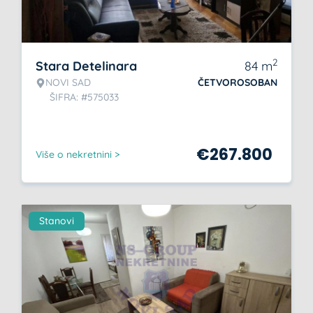
2
Stara Detelinara
84
m
NOVI SAD
ČETVOROSOBAN
ŠIFRA: #575033
€
267.800
Više o nekretnini >
Stanovi