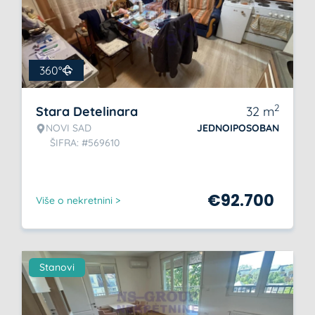
360°
2
Stara Detelinara
32
m
NOVI SAD
JEDNOIPOSOBAN
ŠIFRA: #569610
€
92.700
Više o nekretnini >
Stanovi