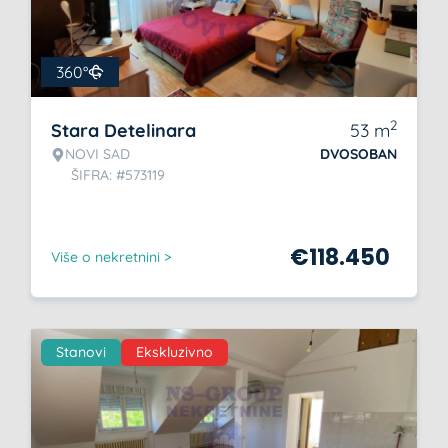
360°
2
Stara Detelinara
53
m
NOVI SAD
DVOSOBAN
ŠIFRA: #573119
€
118.450
Više o nekretnini >
Stanovi
Ekskluzivno