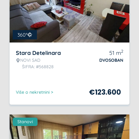
360°
2
Stara Detelinara
51
m
NOVI SAD
DVOSOBAN
ŠIFRA: #568828
€
123.600
Više o nekretnini >
Stanovi