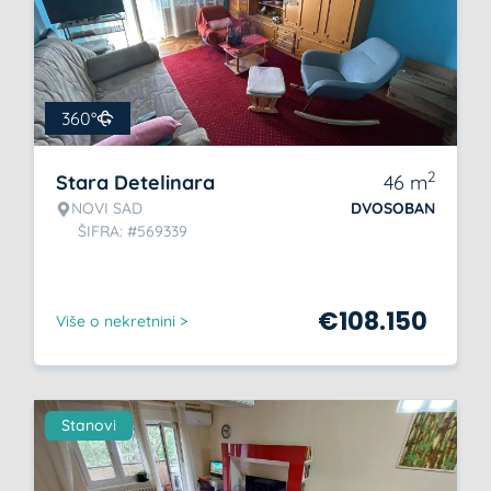
360°
2
Stara Detelinara
46
m
NOVI SAD
DVOSOBAN
ŠIFRA: #569339
€
108.150
Više o nekretnini >
Stanovi