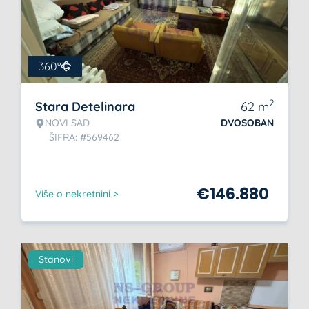
360°
2
Stara Detelinara
62
m
NOVI SAD
DVOSOBAN
ŠIFRA: #569462
€
146.880
Više o nekretnini >
Stanovi