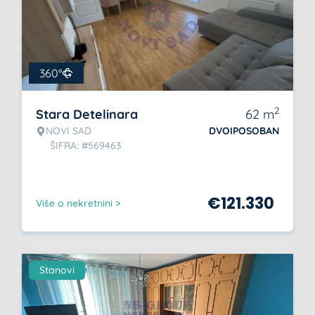
360°
2
Stara Detelinara
62
m
NOVI SAD
DVOIPOSOBAN
ŠIFRA: #569463
€
121.330
Više o nekretnini >
Stanovi