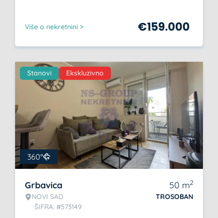
€
159.000
Više o nekretnini >
Stanovi
Ekskluzivno
360°
2
Grbavica
50
m
NOVI SAD
TROSOBAN
ŠIFRA: #573149