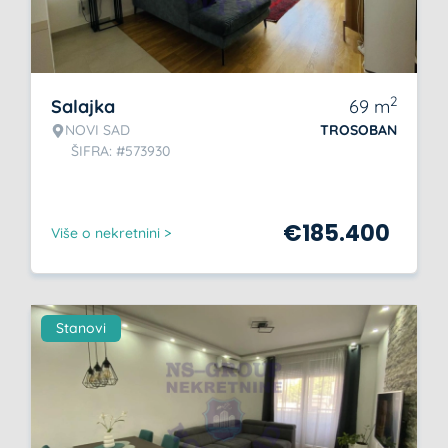
2
Salajka
69
m
NOVI SAD
TROSOBAN
ŠIFRA: #573930
€
185.400
Više o nekretnini >
Stanovi