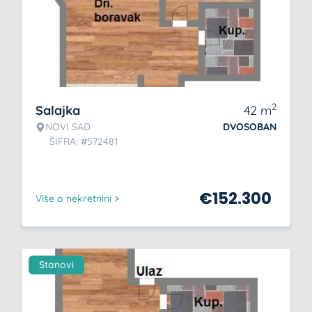
2
Salajka
42
m
NOVI SAD
DVOSOBAN
ŠIFRA: #572481
€
152.300
Više o nekretnini >
Stanovi