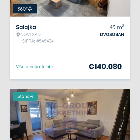
360°
2
Salajka
43
m
NOVI SAD
DVOSOBAN
ŠIFRA: #545434
€
140.080
Više o nekretnini >
Stanovi