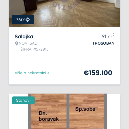
360°
2
Salajka
61
m
NOVI SAD
TROSOBAN
ŠIFRA: #572915
€
159.100
Više o nekretnini >
Stanovi