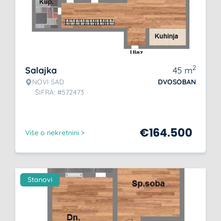
2
Salajka
45
m
NOVI SAD
DVOSOBAN
ŠIFRA: #572473
€
164.500
Više o nekretnini >
Stanovi