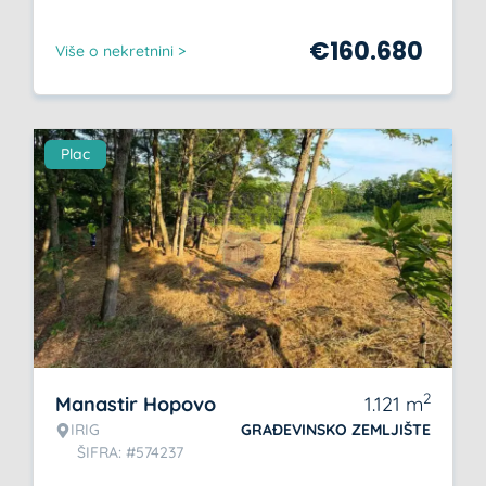
€
160.680
Više o nekretnini >
Plac
2
Manastir Hopovo
1.121
m
IRIG
GRAĐEVINSKO ZEMLJIŠTE
ŠIFRA: #574237