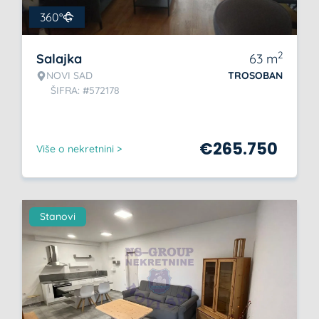
360°
2
Salajka
63
m
NOVI SAD
TROSOBAN
ŠIFRA: #572178
€
265.750
Više o nekretnini >
Stanovi