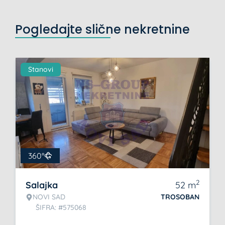
Pogledajte slične nekretnine
Stanovi
360°
2
Salajka
52
m
NOVI SAD
TROSOBAN
ŠIFRA: #575068