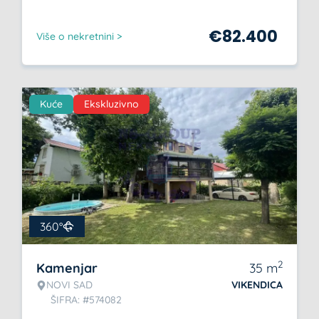
€
82.400
Više o nekretnini >
Kuće
Ekskluzivno
360°
2
Kamenjar
35
m
NOVI SAD
VIKENDICA
ŠIFRA: #574082