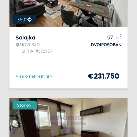
360°
2
Salajka
57
m
NOVI SAD
DVOIPOSOBAN
ŠIFRA: #572957
€
231.750
Više o nekretnini >
Stanovi