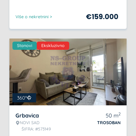
€
159.000
Više o nekretnini >
Stanovi
Ekskluzivno
360°
2
Grbavica
50
m
NOVI SAD
TROSOBAN
ŠIFRA: #573149