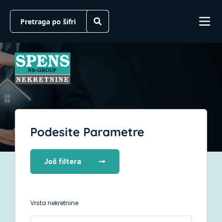
Podesite Parametre
Još filtera
Vrsta nekretnine