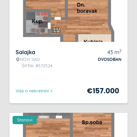
2
Salajka
43
m
NOVI SAD
DVOSOBAN
ŠIFRA: #572524
€
157.000
Više o nekretnini >
Stanovi