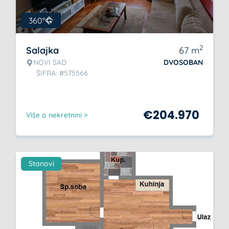
360°
2
Salajka
67
m
NOVI SAD
DVOSOBAN
ŠIFRA: #575566
€
204.970
Više o nekretnini >
Stanovi