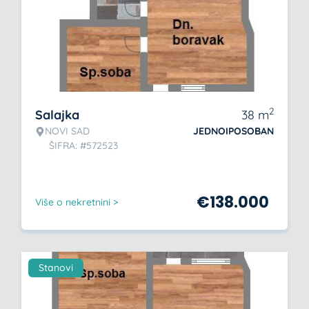
2
Salajka
38
m
NOVI SAD
JEDNOIPOSOBAN
ŠIFRA: #572523
€
138.000
Više o nekretnini >
Stanovi