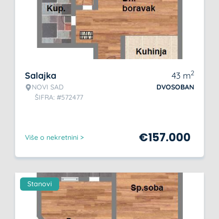
2
Salajka
43
m
NOVI SAD
DVOSOBAN
ŠIFRA: #572477
€
157.000
Više o nekretnini >
Stanovi