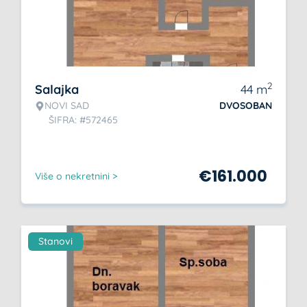
2
Salajka
44
m
NOVI SAD
DVOSOBAN
ŠIFRA: #572465
€
161.000
Više o nekretnini >
Stanovi