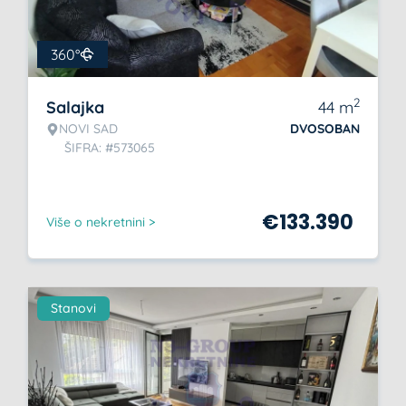
360°
2
Salajka
44
m
NOVI SAD
DVOSOBAN
ŠIFRA: #573065
€
133.390
Više o nekretnini >
Stanovi