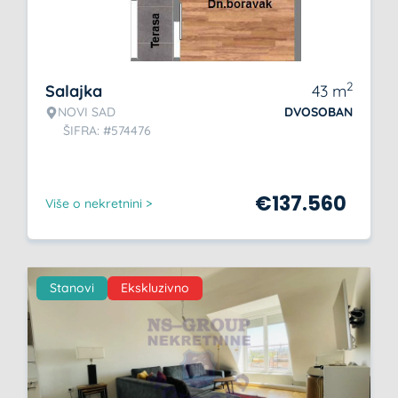
2
Salajka
43
m
NOVI SAD
DVOSOBAN
ŠIFRA: #574476
€
137.560
Više o nekretnini >
Stanovi
Ekskluzivno