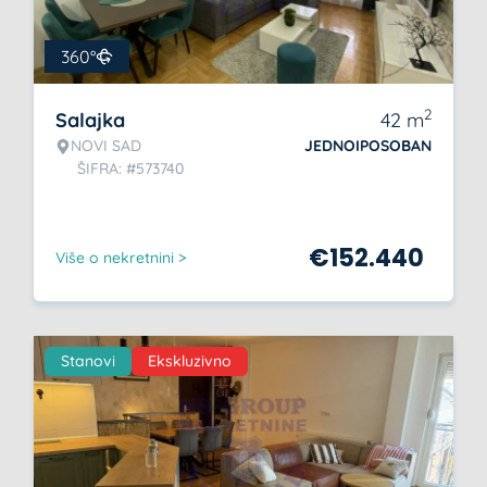
360°
2
Salajka
42
m
NOVI SAD
JEDNOIPOSOBAN
ŠIFRA: #573740
€
152.440
Više o nekretnini >
Stanovi
Ekskluzivno