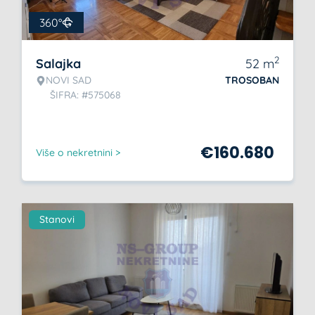
360°
2
Salajka
52
m
NOVI SAD
TROSOBAN
ŠIFRA: #575068
€
160.680
Više o nekretnini >
Stanovi