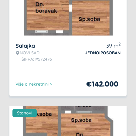
2
Salajka
39
m
NOVI SAD
JEDNOIPOSOBAN
ŠIFRA: #572476
€
142.000
Više o nekretnini >
Stanovi