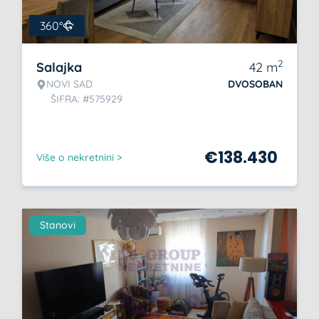
360°
2
Salajka
42
m
NOVI SAD
DVOSOBAN
ŠIFRA: #575929
€
138.430
Više o nekretnini >
Stanovi