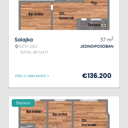
2
Salajka
37
m
NOVI SAD
JEDNOIPOSOBAN
ŠIFRA: #572471
€
136.200
Više o nekretnini >
Stanovi