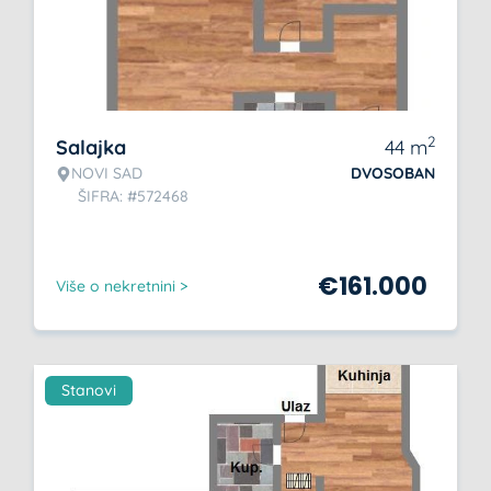
2
Salajka
44
m
NOVI SAD
DVOSOBAN
ŠIFRA: #572468
€
161.000
Više o nekretnini >
Stanovi