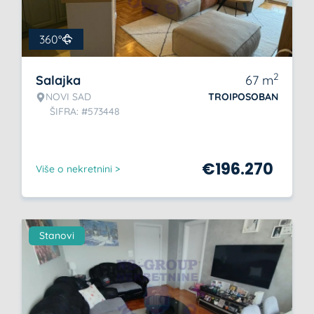
360°
2
Salajka
67
m
NOVI SAD
TROIPOSOBAN
ŠIFRA: #573448
€
196.270
Više o nekretnini >
Stanovi