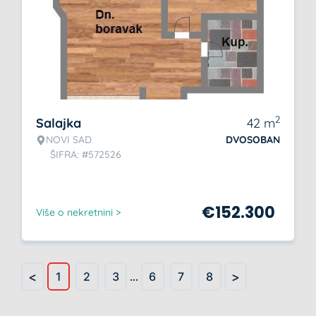
2
Salajka
42
m
NOVI SAD
DVOSOBAN
ŠIFRA: #572526
€
152.300
Više o nekretnini >
<
>
1
2
3
...
6
7
8