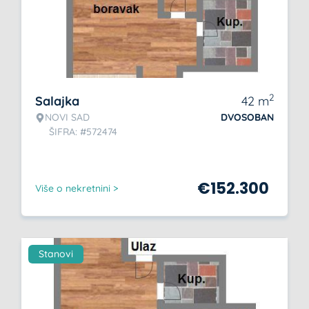
2
Salajka
42
m
NOVI SAD
DVOSOBAN
ŠIFRA: #572474
€
152.300
Više o nekretnini >
Stanovi