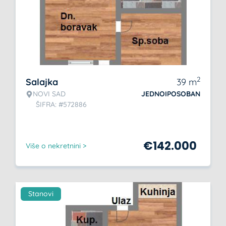
2
Salajka
39
m
NOVI SAD
JEDNOIPOSOBAN
ŠIFRA: #572886
€
142.000
Više o nekretnini >
Stanovi