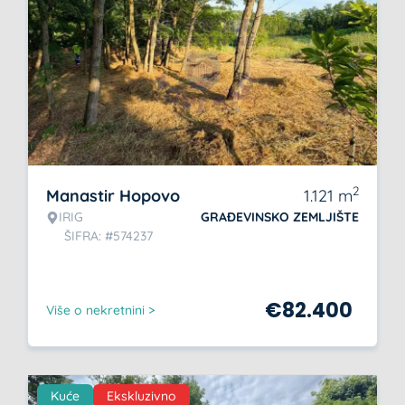
2
Manastir Hopovo
1.121
m
IRIG
GRAĐEVINSKO ZEMLJIŠTE
ŠIFRA: #574237
€
82.400
Više o nekretnini >
Kuće
Ekskluzivno