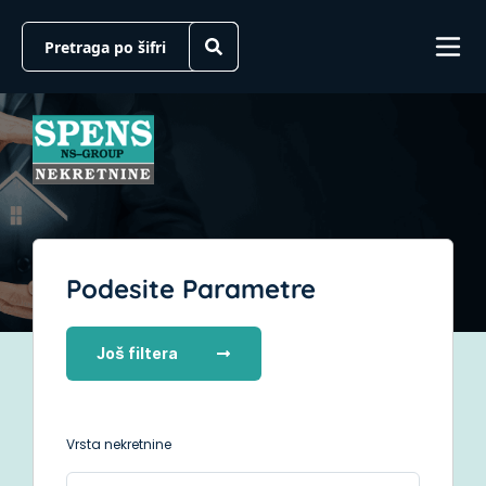
Podesite Parametre
Još filtera
Vrsta nekretnine