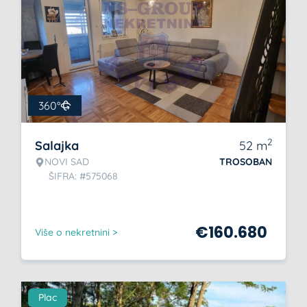
360°
2
Salajka
52
m
NOVI SAD
TROSOBAN
ŠIFRA: #575068
€
160.680
Više o nekretnini >
Plac