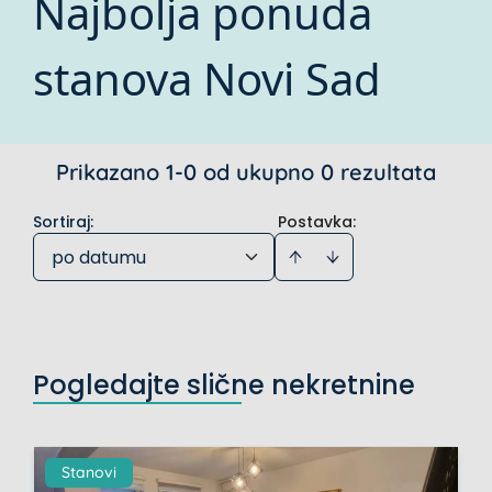
Najbolja ponuda
stanova Novi Sad
Prikazano 1-0 od ukupno 0 rezultata
Sortiraj
:
Postavka:
po datumu
Pogledajte slične nekretnine
Stanovi