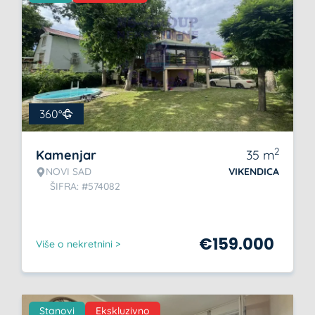
360°
2
Kamenjar
35
m
NOVI SAD
VIKENDICA
ŠIFRA: #574082
€
159.000
Više o nekretnini >
Stanovi
Ekskluzivno