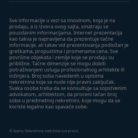
Sve informacije u vezi sa imovinom, koja je na
prodaju, a iz izvora ovog sajta, smatraju se
pouzdanim informacijama. Internet prezentacija
kao takva je napravljena da prezentuje tačne
informacije, ali takav vid prezentovanja podložan je
greškama, propustima i promenama cena. Sve
površine objekata i zemlje koje se prodaju su
približne. Tačne dimenzije se mogu dobiti
potraživanjem usluga profesionalnog arhitekte ili
inžinjera. Broj soba navedenih u opisima
nekretnina koje se nude nije pravni zaključak.
Svaka osoba treba da se konsultuje sa sopstvenim
advokatom, arhitektom, da proceni tačan broj
soba u predmetnoj nekretnini, koje mogu da se
koriste legalno kao spavaće sobe.
©
Spens Nekretnine
zadržava sva prava