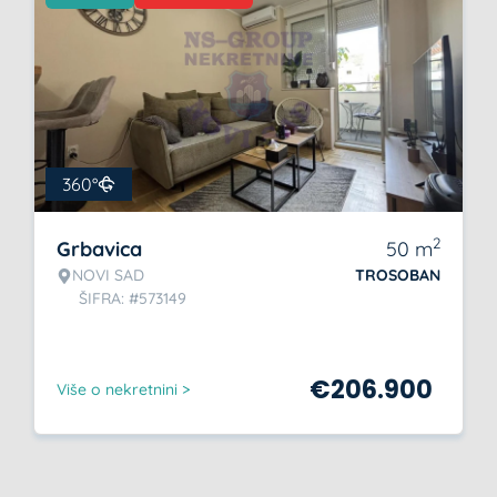
360°
2
Grbavica
50
m
NOVI SAD
TROSOBAN
ŠIFRA: #573149
€
206.900
Više o nekretnini >