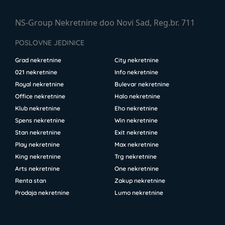
NS-Group Nekretnine doo Novi Sad, Reg.br. 711
POSLOVNE JEDINICE
Grad nekretnine
City nekretnine
021 nekretnine
Info nekretnine
Royal nekretnine
Bulevar nekretnine
Office nekretnine
Halo nekretnine
Klub nekretnine
Eho nekretnine
Spens nekretnine
Win nekretnine
Stan nekretnine
Exit nekretnine
Play nekretnine
Max nekretnine
King nekretnine
Trg nekretnine
Arts nekretnine
One nekretnine
Renta stan
Zakup nekretnine
Prodaja nekretnine
Lumo nekretnine