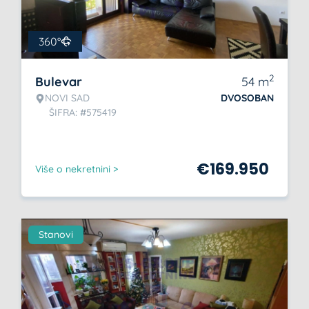
360°
2
Bulevar
54
m
NOVI SAD
DVOSOBAN
ŠIFRA: #575419
€
169.950
Više o nekretnini >
Stanovi