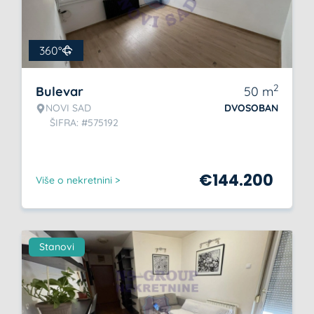
360°
2
Bulevar
50
m
NOVI SAD
DVOSOBAN
ŠIFRA: #575192
€
144.200
Više o nekretnini >
Stanovi