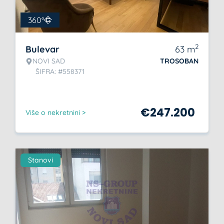
360°
2
Bulevar
63
m
NOVI SAD
TROSOBAN
ŠIFRA: #558371
€
247.200
Više o nekretnini >
Stanovi