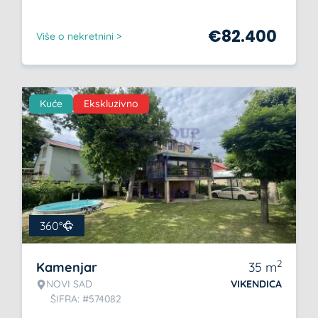
€
82.400
Više o nekretnini >
Kuće
Ekskluzivno
360°
2
Kamenjar
35
m
NOVI SAD
VIKENDICA
ŠIFRA: #574082