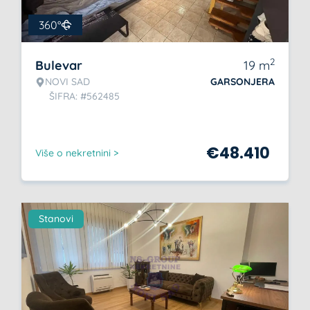
360°
2
Bulevar
19
m
NOVI SAD
GARSONJERA
ŠIFRA: #562485
€
48.410
Više o nekretnini >
Stanovi