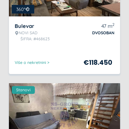
360°
2
Bulevar
47
m
NOVI SAD
DVOSOBAN
ŠIFRA: #468623
€
118.450
Više o nekretnini >
Stanovi