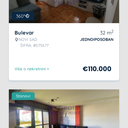
360°
2
Bulevar
32
m
NOVI SAD
JEDNOIPOSOBAN
ŠIFRA: #575677
€
110.000
Više o nekretnini >
Stanovi