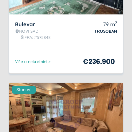
2
Bulevar
79
m
NOVI SAD
TROSOBAN
ŠIFRA: #575848
€
236.900
Više o nekretnini >
Stanovi