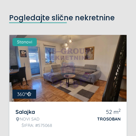
Pogledajte slične nekretnine
Stanovi
360°
2
Salajka
52
m
NOVI SAD
TROSOBAN
ŠIFRA: #575068