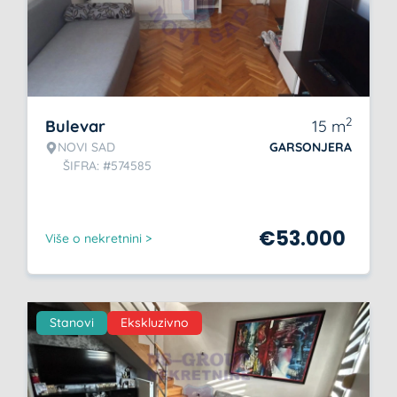
2
Bulevar
15
m
NOVI SAD
GARSONJERA
ŠIFRA: #574585
€
53.000
Više o nekretnini >
Stanovi
Ekskluzivno