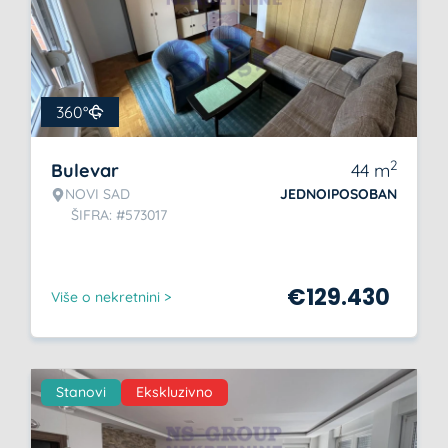
360°
2
Bulevar
44
m
NOVI SAD
JEDNOIPOSOBAN
ŠIFRA: #573017
€
129.430
Više o nekretnini >
Stanovi
Ekskluzivno