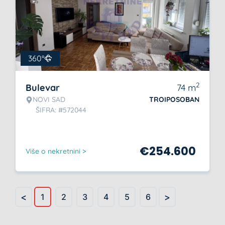
360°
2
Bulevar
74
m
NOVI SAD
TROIPOSOBAN
ŠIFRA: #572044
€
254.600
Više o nekretnini >
<
>
1
2
3
4
5
6