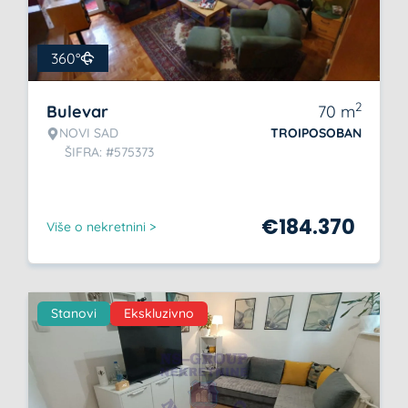
360°
2
Bulevar
70
m
NOVI SAD
TROIPOSOBAN
ŠIFRA: #575373
€
184.370
Više o nekretnini >
Stanovi
Ekskluzivno