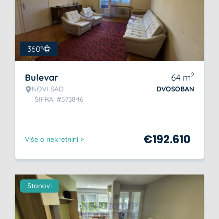
360°
2
Bulevar
64
m
NOVI SAD
DVOSOBAN
ŠIFRA: #573846
€
192.610
Više o nekretnini >
Stanovi