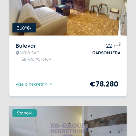
360°
2
Bulevar
22
m
NOVI SAD
GARSONJERA
ŠIFRA: #573164
€
78.280
Više o nekretnini >
Stanovi