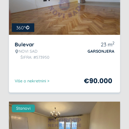
360°
2
Bulevar
23
m
NOVI SAD
GARSONJERA
ŠIFRA: #573950
€
90.000
Više o nekretnini >
Stanovi