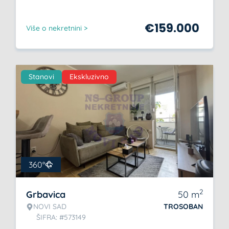
€
159.000
Više o nekretnini >
Stanovi
Ekskluzivno
360°
2
Grbavica
50
m
NOVI SAD
TROSOBAN
ŠIFRA: #573149