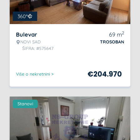
360°
2
Bulevar
69
m
NOVI SAD
TROSOBAN
ŠIFRA: #575647
€
204.970
Više o nekretnini >
Stanovi