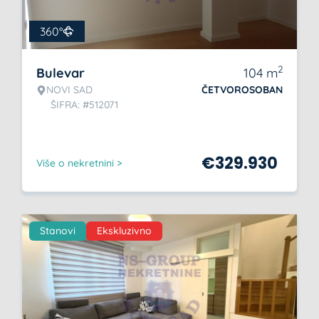
360°
2
Bulevar
104
m
NOVI SAD
ČETVOROSOBAN
ŠIFRA: #512071
€
329.930
Više o nekretnini >
Stanovi
Ekskluzivno