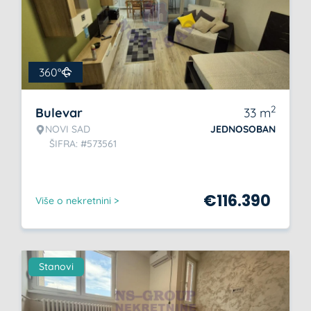
360°
2
Bulevar
33
m
NOVI SAD
JEDNOSOBAN
ŠIFRA: #573561
€
116.390
Više o nekretnini >
Stanovi