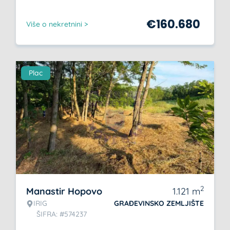
€
160.680
Više o nekretnini >
Plac
2
Manastir Hopovo
1.121
m
IRIG
GRAĐEVINSKO ZEMLJIŠTE
ŠIFRA: #574237