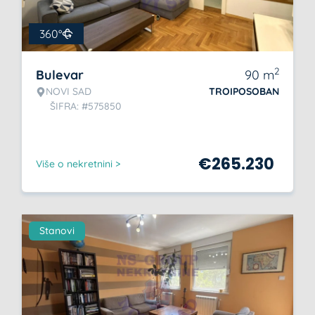
360°
2
Bulevar
90
m
NOVI SAD
TROIPOSOBAN
ŠIFRA: #575850
€
265.230
Više o nekretnini >
Stanovi