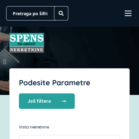
Podesite Parametre
Još filtera
Vrsta nekretnine