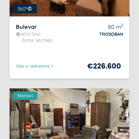
360°
2
Bulevar
80
m
NOVI SAD
TROSOBAN
ŠIFRA: #571982
€
226.600
Više o nekretnini >
Stanovi