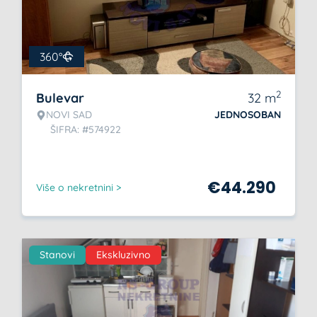
360°
2
Bulevar
32
m
NOVI SAD
JEDNOSOBAN
ŠIFRA: #574922
€
44.290
Više o nekretnini >
Stanovi
Ekskluzivno