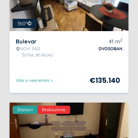
360°
2
Bulevar
41
m
NOVI SAD
DVOSOBAN
ŠIFRA: #574240
€
135.140
Više o nekretnini >
Stanovi
Ekskluzivno