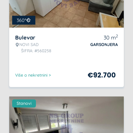
360°
2
Bulevar
30
m
NOVI SAD
GARSONJERA
ŠIFRA: #560258
€
92.700
Više o nekretnini >
Stanovi