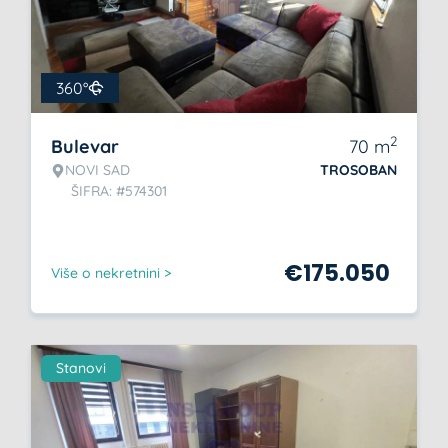
360°
2
Bulevar
70
m
NOVI SAD
TROSOBAN
ŠIFRA: #574301
€
175.050
Više o nekretnini >
Stanovi