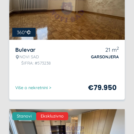
360°
2
Bulevar
21
m
NOVI SAD
GARSONJERA
ŠIFRA: #573238
€
79.950
Više o nekretnini >
Stanovi
Ekskluzivno