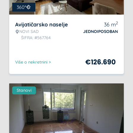
360°
2
Avijatičarsko naselje
36
m
NOVI SAD
JEDNOIPOSOBAN
ŠIFRA: #567764
€
126.690
Više o nekretnini >
Stanovi