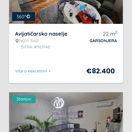
360°
2
Avijatičarsko naselje
22
m
NOVI SAD
GARSONJERA
ŠIFRA: #569148
€
82.400
Više o nekretnini >
Stanovi