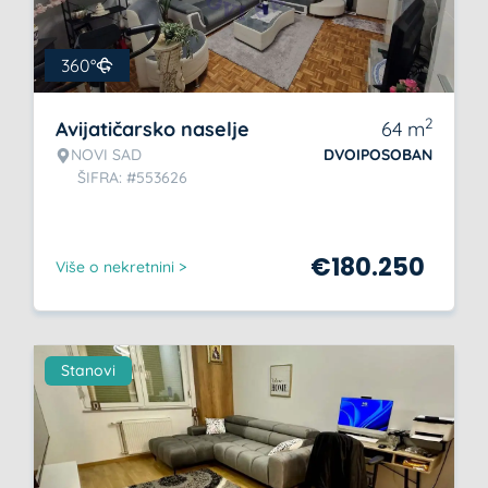
360°
2
Avijatičarsko naselje
64
m
NOVI SAD
DVOIPOSOBAN
ŠIFRA: #553626
€
180.250
Više o nekretnini >
Stanovi