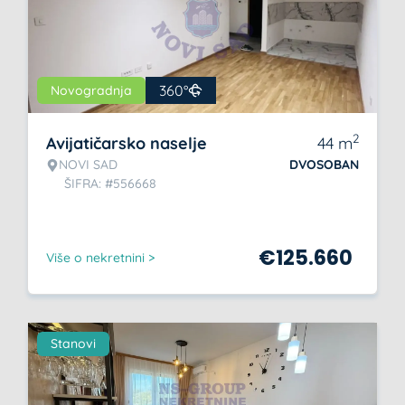
360°
Novogradnja
2
Avijatičarsko naselje
44
m
NOVI SAD
DVOSOBAN
ŠIFRA: #556668
€
125.660
Više o nekretnini >
Stanovi