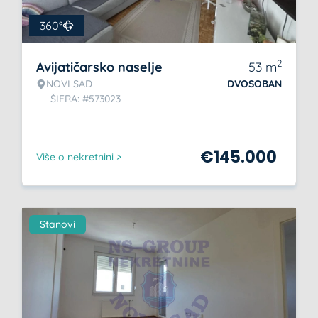
360°
2
Avijatičarsko naselje
53
m
NOVI SAD
DVOSOBAN
ŠIFRA: #573023
€
145.000
Više o nekretnini >
Stanovi