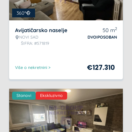
360°
2
Avijatičarsko naselje
50
m
NOVI SAD
DVOIPOSOBAN
ŠIFRA: #571819
€
127.310
Više o nekretnini >
Stanovi
Ekskluzivno