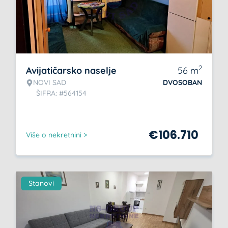
2
Avijatičarsko naselje
56
m
NOVI SAD
DVOSOBAN
ŠIFRA: #564154
€
106.710
Više o nekretnini >
Stanovi