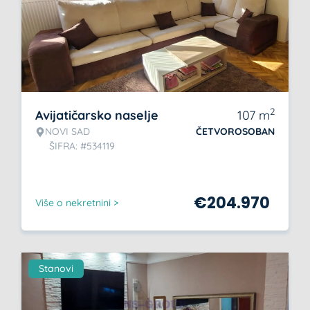
2
Avijatičarsko naselje
107
m
NOVI SAD
ČETVOROSOBAN
ŠIFRA: #534119
€
204.970
Više o nekretnini >
Stanovi