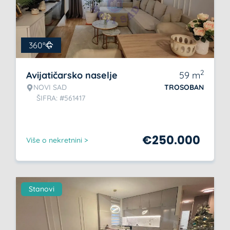
360°
2
Avijatičarsko naselje
59
m
NOVI SAD
TROSOBAN
ŠIFRA: #561417
€
250.000
Više o nekretnini >
Stanovi