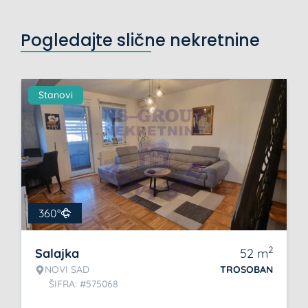
Pogledajte slične nekretnine
Stanovi
360°
2
Salajka
52
m
NOVI SAD
TROSOBAN
ŠIFRA: #575068