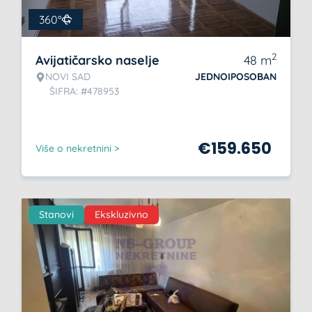
360°
2
Avijatičarsko naselje
48
m
NOVI SAD
JEDNOIPOSOBAN
ŠIFRA: #478953
€
159.650
Više o nekretnini >
Stanovi
Ekskluzivno