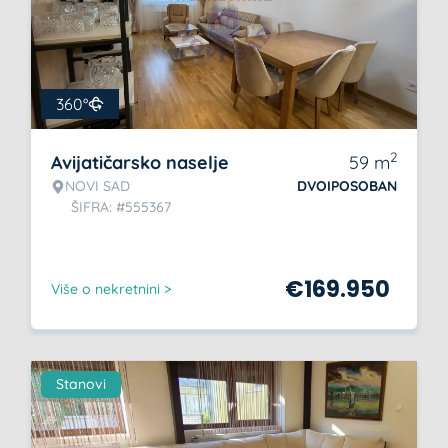
360°
2
Avijatičarsko naselje
59
m
NOVI SAD
DVOIPOSOBAN
ŠIFRA: #555367
€
169.950
Više o nekretnini >
Stanovi