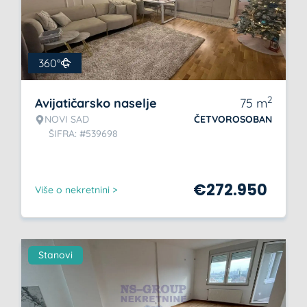
360°
2
Avijatičarsko naselje
75
m
NOVI SAD
ČETVOROSOBAN
ŠIFRA: #539698
€
272.950
Više o nekretnini >
Stanovi