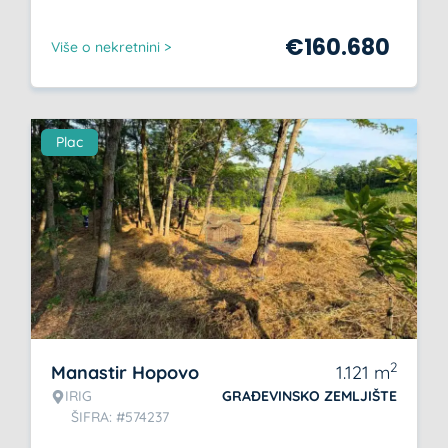
€
160.680
Više o nekretnini >
Plac
2
Manastir Hopovo
1.121
m
IRIG
GRAĐEVINSKO ZEMLJIŠTE
ŠIFRA: #574237