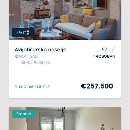
360°
2
Avijatičarsko naselje
67
m
NOVI SAD
TROSOBAN
ŠIFRA: #552685
€
257.500
Više o nekretnini >
Stanovi