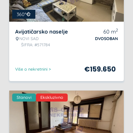
360°
2
Avijatičarsko naselje
60
m
NOVI SAD
DVOSOBAN
ŠIFRA: #571784
€
159.650
Više o nekretnini >
Stanovi
Ekskluzivno