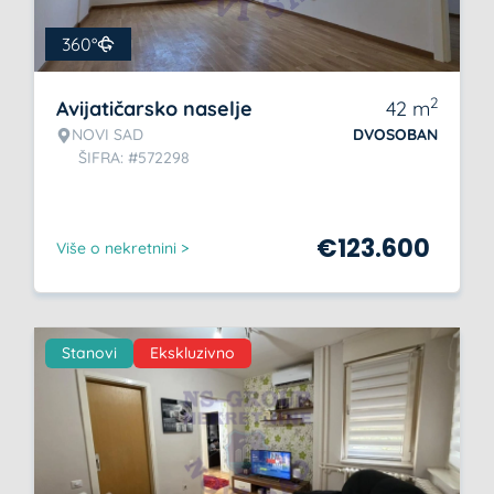
360°
2
Avijatičarsko naselje
42
m
NOVI SAD
DVOSOBAN
ŠIFRA: #572298
€
123.600
Više o nekretnini >
Stanovi
Ekskluzivno