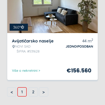
360°
2
Avijatičarsko naselje
44
m
NOVI SAD
JEDNOIPOSOBAN
ŠIFRA: #531628
€
156.560
Više o nekretnini >
<
>
1
2