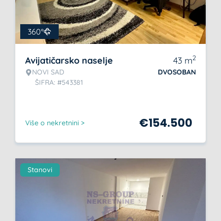
360°
2
Avijatičarsko naselje
43
m
NOVI SAD
DVOSOBAN
ŠIFRA: #543381
€
154.500
Više o nekretnini >
Stanovi