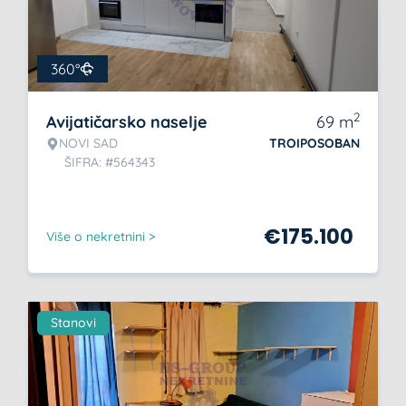
360°
2
Avijatičarsko naselje
69
m
NOVI SAD
TROIPOSOBAN
ŠIFRA: #564343
€
175.100
Više o nekretnini >
Stanovi