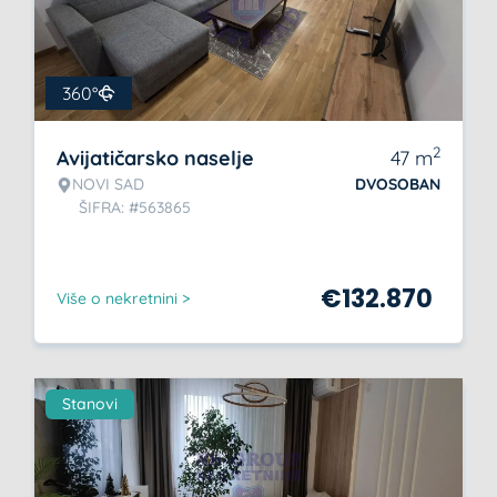
360°
2
Avijatičarsko naselje
47
m
NOVI SAD
DVOSOBAN
ŠIFRA: #563865
€
132.870
Više o nekretnini >
Stanovi