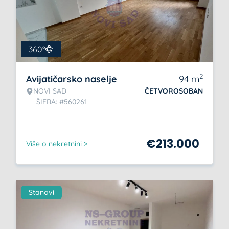
360°
2
Avijatičarsko naselje
94
m
NOVI SAD
ČETVOROSOBAN
ŠIFRA: #560261
€
213.000
Više o nekretnini >
Stanovi