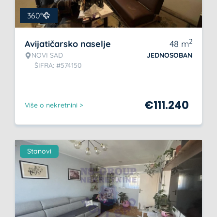
360°
2
Avijatičarsko naselje
48
m
NOVI SAD
JEDNOSOBAN
ŠIFRA: #574150
€
111.240
Više o nekretnini >
Stanovi