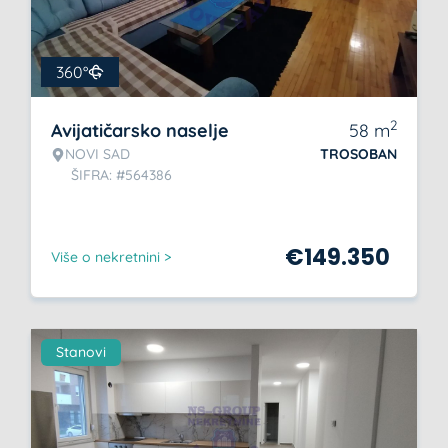
360°
2
Avijatičarsko naselje
58
m
NOVI SAD
TROSOBAN
ŠIFRA: #564386
€
149.350
Više o nekretnini >
Stanovi