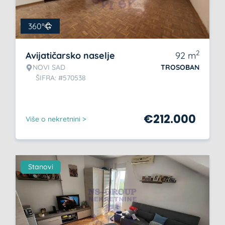
360°
2
Avijatičarsko naselje
92
m
NOVI SAD
TROSOBAN
ŠIFRA: #570538
€
212.000
Više o nekretnini >
Stanovi