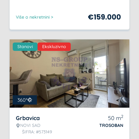
€
159.000
Više o nekretnini >
Stanovi
Ekskluzivno
360°
2
Grbavica
50
m
NOVI SAD
TROSOBAN
ŠIFRA: #573149