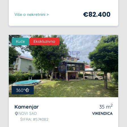
€
82.400
Više o nekretnini >
Kuće
Ekskluzivno
360°
2
Kamenjar
35
m
NOVI SAD
VIKENDICA
ŠIFRA: #574082