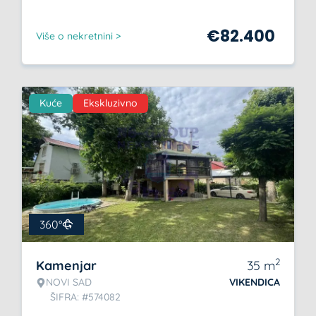
€
82.400
Više o nekretnini >
Kuće
Ekskluzivno
360°
2
Kamenjar
35
m
NOVI SAD
VIKENDICA
ŠIFRA: #574082