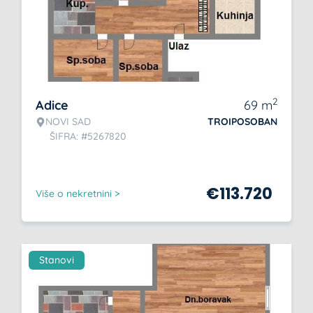
2
Adice
69
m
NOVI SAD
TROIPOSOBAN
ŠIFRA: #5267820
€
113.720
Više o nekretnini >
Stanovi