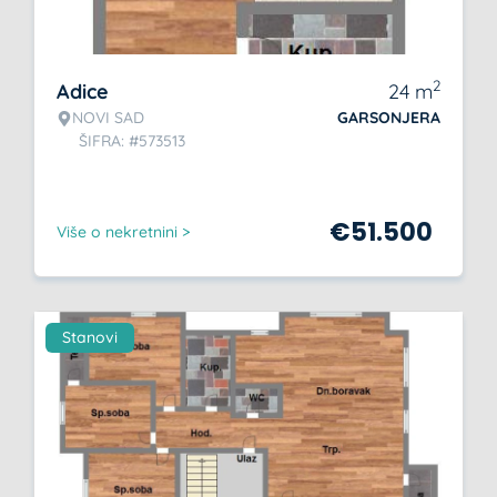
2
Adice
24
m
NOVI SAD
GARSONJERA
ŠIFRA: #573513
€
51.500
Više o nekretnini >
Stanovi