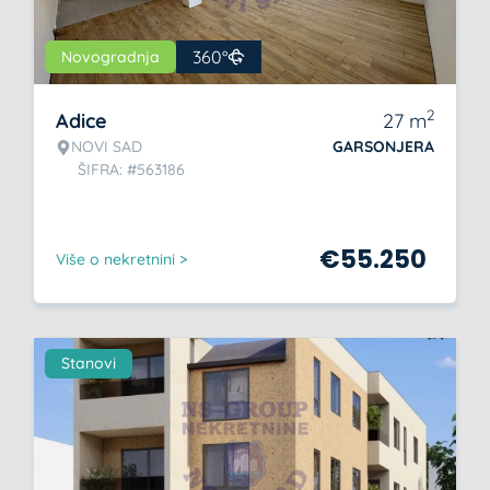
360°
Novogradnja
2
Adice
27
m
NOVI SAD
GARSONJERA
ŠIFRA: #563186
€
55.250
Više o nekretnini >
Stanovi