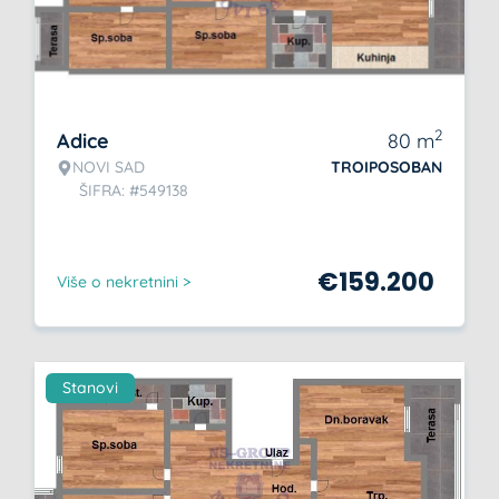
2
Adice
80
m
NOVI SAD
TROIPOSOBAN
ŠIFRA: #549138
€
159.200
Više o nekretnini >
Stanovi