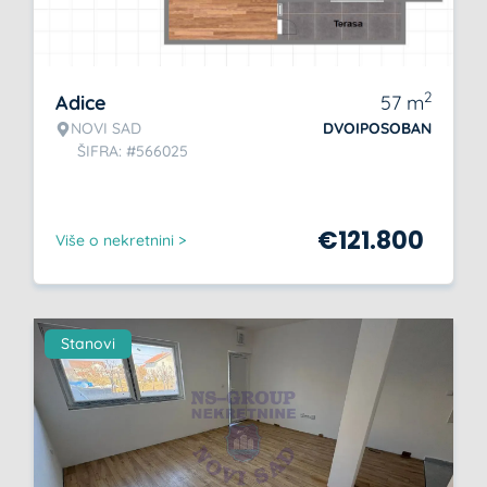
2
Adice
57
m
NOVI SAD
DVOIPOSOBAN
ŠIFRA: #566025
€
121.800
Više o nekretnini >
Stanovi