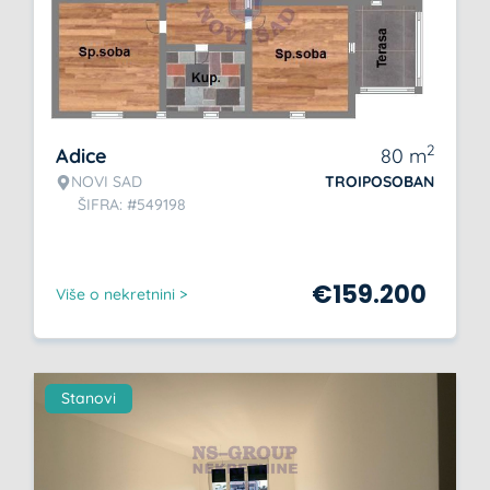
2
Adice
80
m
NOVI SAD
TROIPOSOBAN
ŠIFRA: #549198
€
159.200
Više o nekretnini >
Stanovi