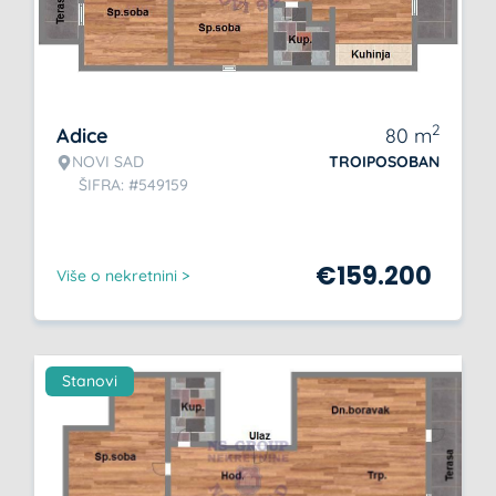
2
Adice
80
m
NOVI SAD
TROIPOSOBAN
ŠIFRA: #549159
€
159.200
Više o nekretnini >
Stanovi