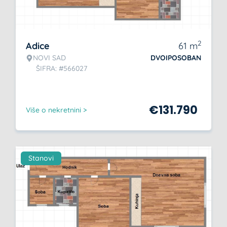
2
Adice
61
m
NOVI SAD
DVOIPOSOBAN
ŠIFRA: #566027
€
131.790
Više o nekretnini >
Stanovi