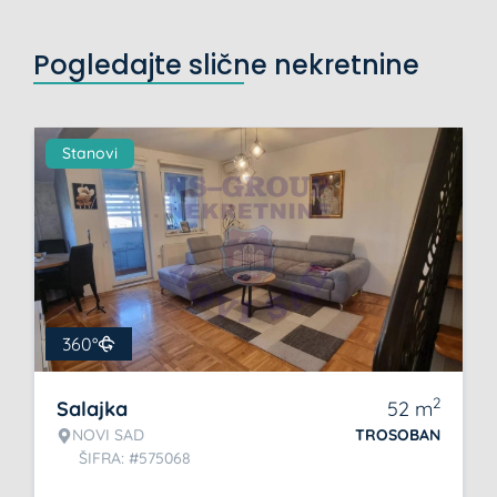
Pogledajte slične nekretnine
Stanovi
360°
2
Salajka
52
m
NOVI SAD
TROSOBAN
ŠIFRA: #575068