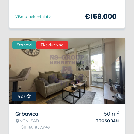
€
159.000
Više o nekretnini >
Stanovi
Ekskluzivno
360°
2
Grbavica
50
m
NOVI SAD
TROSOBAN
ŠIFRA: #573149