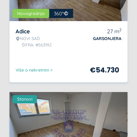
360°
Novogradnja
2
Adice
27
m
NOVI SAD
GARSONJERA
ŠIFRA: #563192
€
54.730
Više o nekretnini >
Stanovi