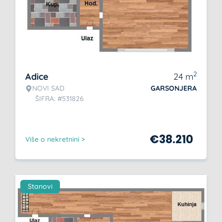
2
Adice
24
m
NOVI SAD
GARSONJERA
ŠIFRA: #531826
€
38.210
Više o nekretnini >
Stanovi