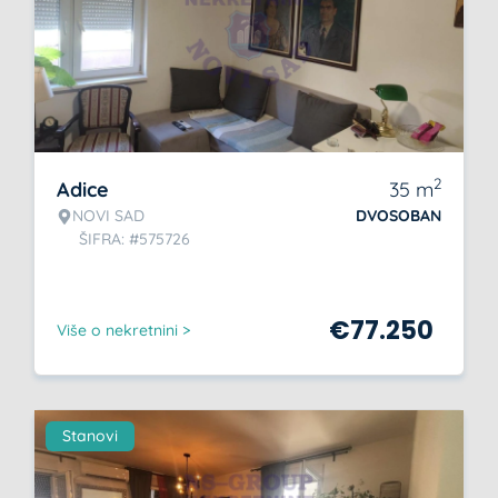
2
Adice
35
m
NOVI SAD
DVOSOBAN
ŠIFRA: #575726
€
77.250
Više o nekretnini >
Stanovi