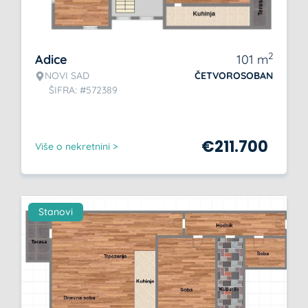
2
Adice
101
m
NOVI SAD
ČETVOROSOBAN
ŠIFRA: #572389
€
211.700
Više o nekretnini >
Stanovi