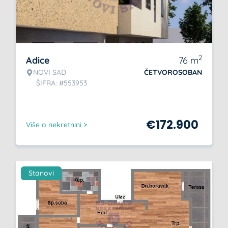
2
Adice
76
m
NOVI SAD
ČETVOROSOBAN
ŠIFRA: #553953
€
172.900
Više o nekretnini >
Stanovi