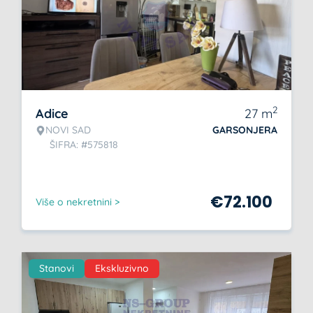
2
Adice
27
m
NOVI SAD
GARSONJERA
ŠIFRA: #575818
€
72.100
Više o nekretnini >
Stanovi
Ekskluzivno