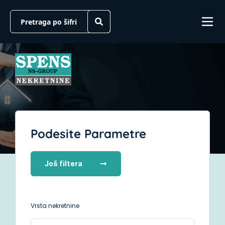
Podesite Parametre
Još filtera
Vrsta nekretnine