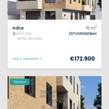
2
Adice
76
m
NOVI SAD
ČETVOROSOBAN
ŠIFRA: #553948
€
172.900
Više o nekretnini >
Stanovi