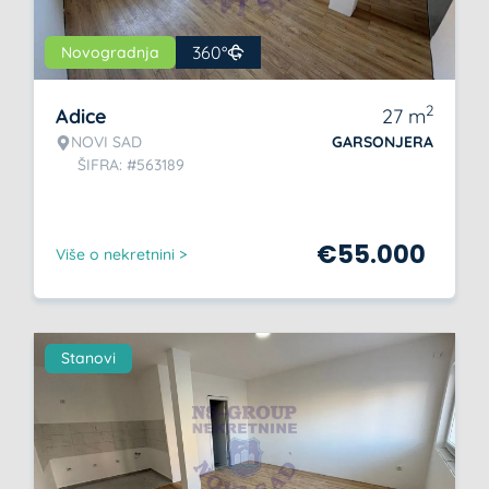
360°
Novogradnja
2
Adice
27
m
NOVI SAD
GARSONJERA
ŠIFRA: #563189
€
55.000
Više o nekretnini >
Stanovi