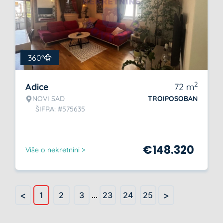
360°
2
Adice
72
m
NOVI SAD
TROIPOSOBAN
ŠIFRA: #575635
€
148.320
Više o nekretnini >
<
>
1
2
3
...
23
24
25