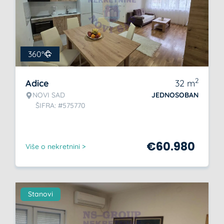
360°
2
Adice
32
m
NOVI SAD
JEDNOSOBAN
ŠIFRA: #575770
€
60.980
Više o nekretnini >
Stanovi