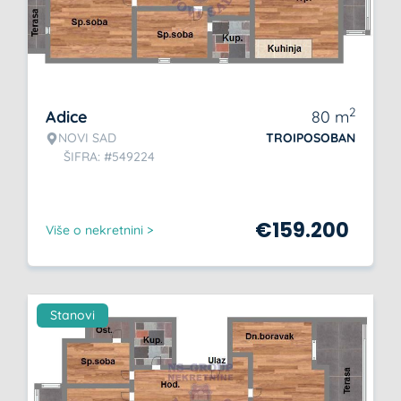
2
Adice
80
m
NOVI SAD
TROIPOSOBAN
ŠIFRA: #549224
€
159.200
Više o nekretnini >
Stanovi