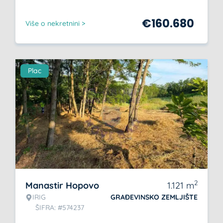
€
160.680
Više o nekretnini >
Plac
2
Manastir Hopovo
1.121
m
IRIG
GRAĐEVINSKO ZEMLJIŠTE
ŠIFRA: #574237