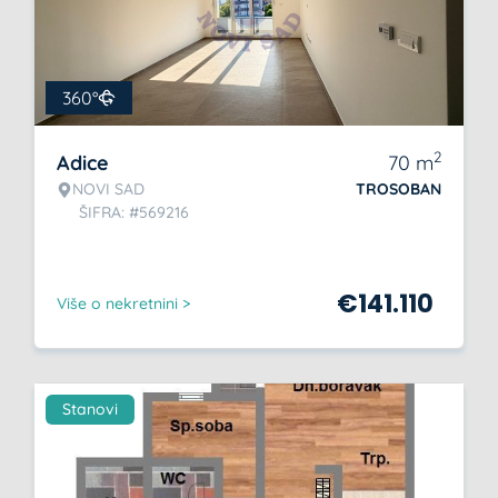
360°
2
Adice
70
m
NOVI SAD
TROSOBAN
ŠIFRA: #569216
€
141.110
Više o nekretnini >
Stanovi