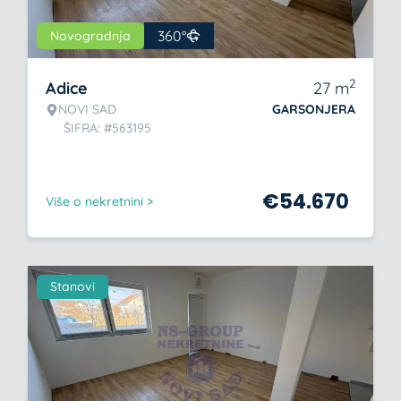
360°
Novogradnja
2
Adice
27
m
NOVI SAD
GARSONJERA
ŠIFRA: #563195
€
54.670
Više o nekretnini >
Stanovi