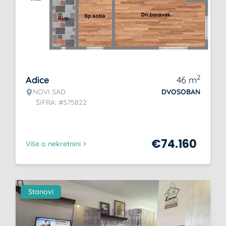
2
Adice
46
m
NOVI SAD
DVOSOBAN
ŠIFRA: #575822
€
74.160
Više o nekretnini >
Stanovi