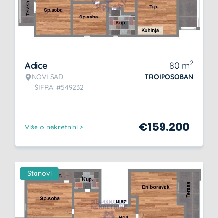
2
Adice
80
m
NOVI SAD
TROIPOSOBAN
ŠIFRA: #549232
€
159.200
Više o nekretnini >
Stanovi