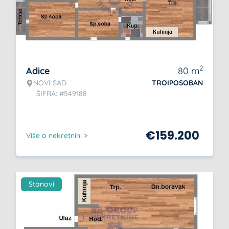
2
Adice
80
m
NOVI SAD
TROIPOSOBAN
ŠIFRA: #549188
€
159.200
Više o nekretnini >
Stanovi