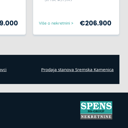
59.000
€
206.900
Više o nekretnini >
ovci
Prodaja stanova Sremska Kamenica