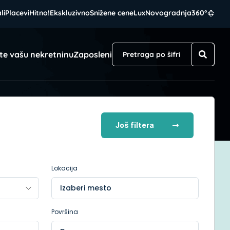
li
Placevi
Hitno!
Ekskluzivno
Snižene cene
Lux
Novogradnja
360°
te vašu nekretninu
Zaposleni
Još filtera
Lokacija
Izaberi mesto
Površina