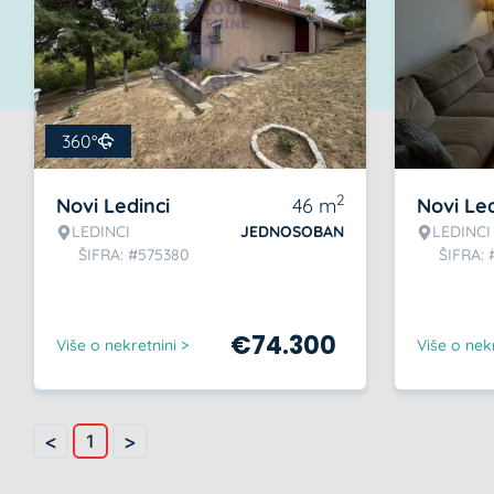
360°
2
Novi Ledinci
46
m
Novi Led
LEDINCI
JEDNOSOBAN
LEDINCI
ŠIFRA: #575380
ŠIFRA: 
€
74.300
Više o nekretnini >
Više o nekr
<
>
1