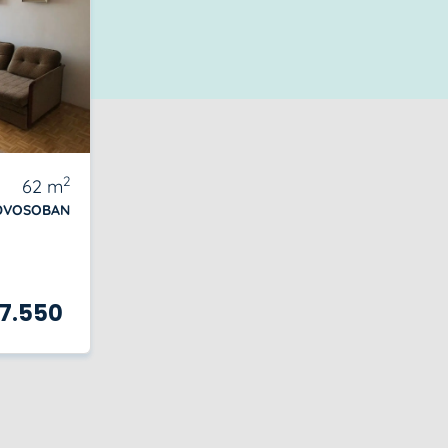
2
62
m
DVOSOBAN
7.550