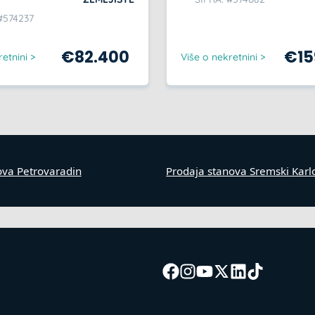
#574237
€
82.400
€
1
etnini >
Više o nekretnini >
ova Petrovaradin
Prodaja stanova Sremski Karl