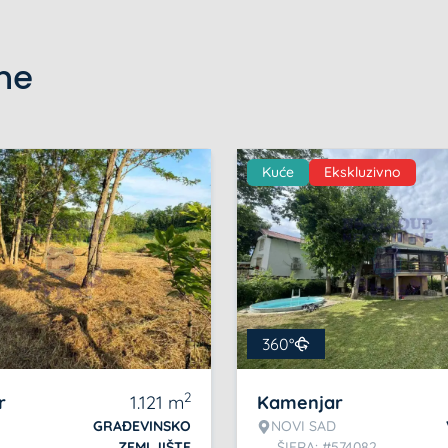
ine
Kuće
Ekskluzivno
360°
2
r
1.121
m
Kamenjar
GRAĐEVINSKO
NOVI SAD
ZEMLJIŠTE
ŠIFRA: #574082