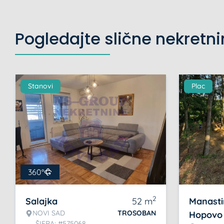
Pogledajte slične nekretn
Stanovi
Plac
360°
2
Salajka
52
m
Manasti
NOVI SAD
TROSOBAN
Hopovo
ŠIFRA: #575068