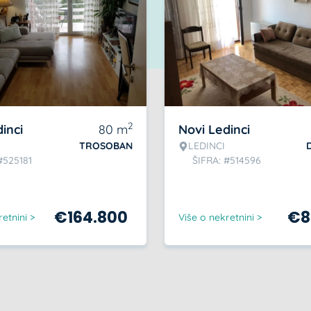
2
inci
80
m
Novi Ledinci
TROSOBAN
LEDINCI
#525181
ŠIFRA: #514596
€
164.800
€
8
etnini >
Više o nekretnini >