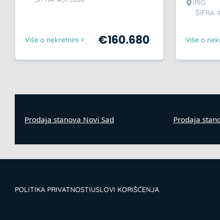
IRIG
ŠIFRA: 
€
160.680
Više o nekretnini >
Više o nekr
Prodaja stanova Novi Sad
Prodaja stan
POLITIKA PRIVATNOSTI
USLOVI KORIŠĆENJA