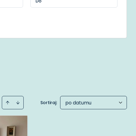
po datumu
Sortiraj
: