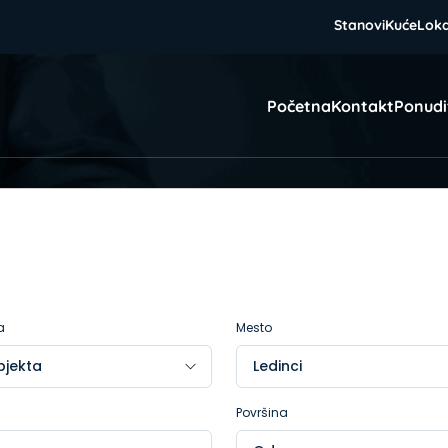
Stanovi
Kuće
Loka
Početna
Kontakt
Ponudi
a
Mesto
Površina