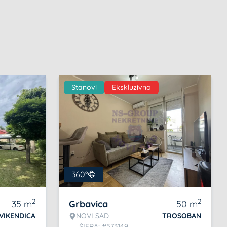
Stanovi
Ekskluzivno
360°
2
2
35
m
Grbavica
50
m
VIKENDICA
NOVI SAD
TROSOBAN
ŠIFRA: #573149