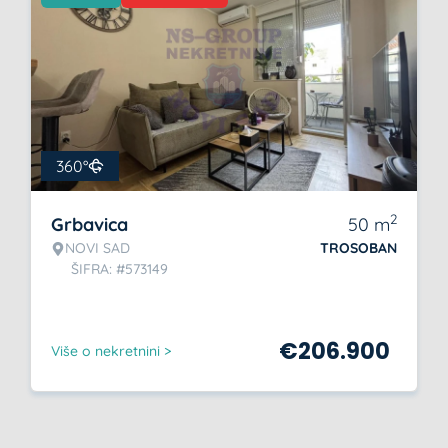
360°
2
Grbavica
50
m
NOVI SAD
TROSOBAN
ŠIFRA: #573149
€
206.900
Više o nekretnini >