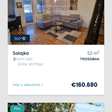
360°
2
Salajka
52
m
NOVI SAD
TROSOBAN
ŠIFRA: #575068
€
160.680
Više o nekretnini >
Plac