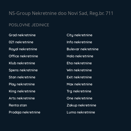
NS-Group Nekretnine doo Novi Sad, Reg.br. 711
POSLOVNE JEDINICE
Grad nekretnine
City nekretnine
021 nekretnine
Info nekretnine
Royal nekretnine
Bulevar nekretnine
Office nekretnine
Halo nekretnine
Klub nekretnine
Eho nekretnine
Spens nekretnine
Win nekretnine
Stan nekretnine
Exit nekretnine
Play nekretnine
Max nekretnine
King nekretnine
Trg nekretnine
Arts nekretnine
One nekretnine
Renta stan
Zakup nekretnine
Prodaja nekretnine
Lumo nekretnine