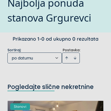
Najbolja ponuda
stanova Grgurevci
Prikazano 1-0 od ukupno 0 rezultata
Sortiraj
:
Postavka:
po datumu
Pogledajte slične nekretnine
Stanovi