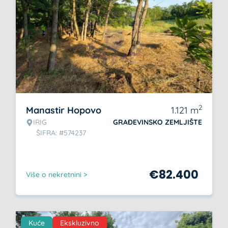
2
Manastir Hopovo
1.121
m
IRIG
GRAĐEVINSKO ZEMLJIŠTE
ŠIFRA: #574237
€
82.400
Više o nekretnini >
Kuće
Ekskluzivno