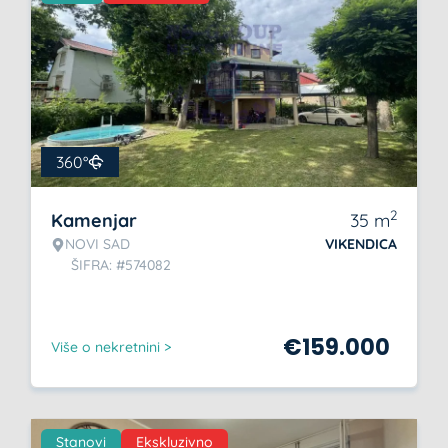
360°
2
Kamenjar
35
m
NOVI SAD
VIKENDICA
ŠIFRA: #574082
€
159.000
Više o nekretnini >
Stanovi
Ekskluzivno