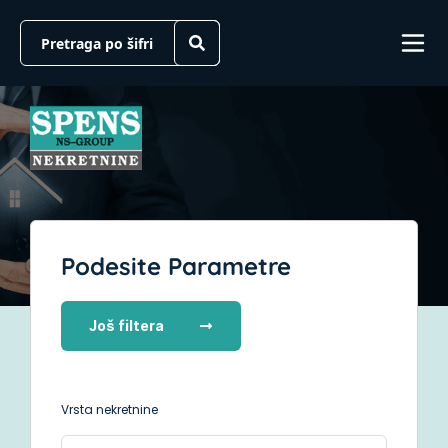
Podesite Parametre
Još filtera
Vrsta nekretnine