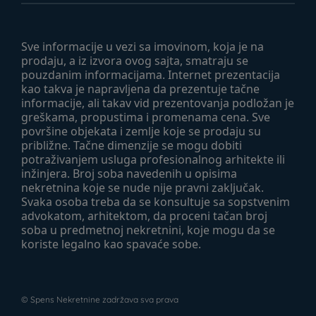
Sve informacije u vezi sa imovinom, koja je na
prodaju, a iz izvora ovog sajta, smatraju se
pouzdanim informacijama. Internet prezentacija
kao takva je napravljena da prezentuje tačne
informacije, ali takav vid prezentovanja podložan je
greškama, propustima i promenama cena. Sve
površine objekata i zemlje koje se prodaju su
približne. Tačne dimenzije se mogu dobiti
potraživanjem usluga profesionalnog arhitekte ili
inžinjera. Broj soba navedenih u opisima
nekretnina koje se nude nije pravni zaključak.
Svaka osoba treba da se konsultuje sa sopstvenim
advokatom, arhitektom, da proceni tačan broj
soba u predmetnoj nekretnini, koje mogu da se
koriste legalno kao spavaće sobe.
©
Spens Nekretnine
zadržava sva prava