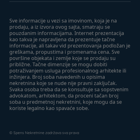
Sve informacije u vezi sa imovinom, koja je na
prodaju, a iz izvora ovog sajta, smatraju se
pouzdanim informacijama. Internet prezentacija
kao takva je napravljena da prezentuje tačne
informacije, ali takav vid prezentovanja podložan je
greškama, propustima i promenama cena. Sve
površine objekata i zemlje koje se prodaju su
približne. Tačne dimenzije se mogu dobiti
potraživanjem usluga profesionalnog arhitekte ili
inžinjera. Broj soba navedenih u opisima
nekretnina koje se nude nije pravni zaključak.
Svaka osoba treba da se konsultuje sa sopstvenim
advokatom, arhitektom, da proceni tačan broj
soba u predmetnoj nekretnini, koje mogu da se
koriste legalno kao spavaće sobe.
©
Spens Nekretnine
zadržava sva prava