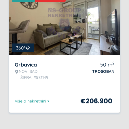
360°
2
Grbavica
50
m
NOVI SAD
TROSOBAN
ŠIFRA: #573149
€
206.900
Više o nekretnini >