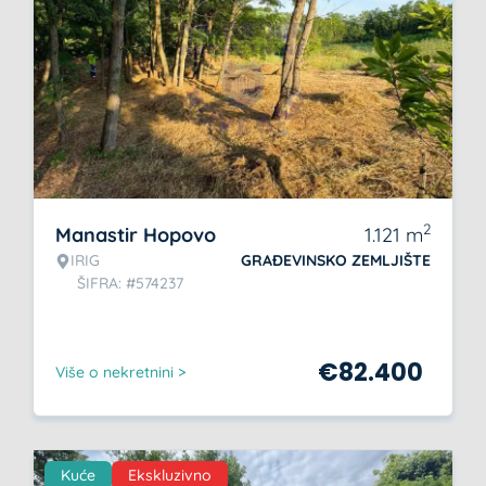
2
Manastir Hopovo
1.121
m
IRIG
GRAĐEVINSKO ZEMLJIŠTE
ŠIFRA: #574237
€
82.400
Više o nekretnini >
Kuće
Ekskluzivno