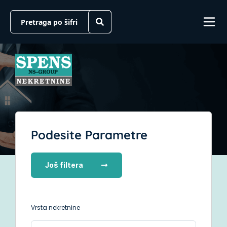
Podesite Parametre
Još filtera
Vrsta nekretnine