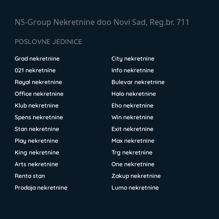
NS-Group Nekretnine doo Novi Sad, Reg.br. 711
POSLOVNE JEDINICE
Grad nekretnine
City nekretnine
021 nekretnine
Info nekretnine
Royal nekretnine
Bulevar nekretnine
Office nekretnine
Halo nekretnine
Klub nekretnine
Eho nekretnine
Spens nekretnine
Win nekretnine
Stan nekretnine
Exit nekretnine
Play nekretnine
Max nekretnine
King nekretnine
Trg nekretnine
Arts nekretnine
One nekretnine
Renta stan
Zakup nekretnine
Prodaja nekretnine
Lumo nekretnine