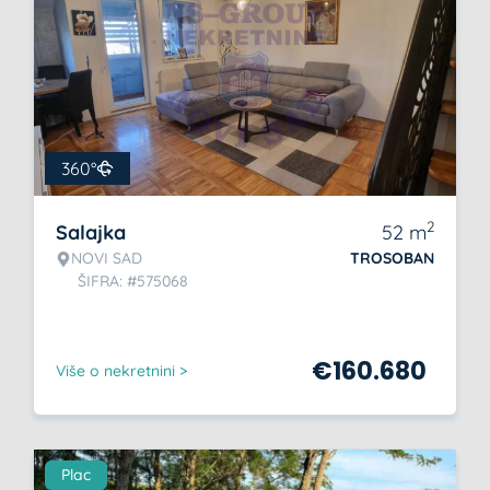
360°
2
Salajka
52
m
NOVI SAD
TROSOBAN
ŠIFRA: #575068
€
160.680
Više o nekretnini >
Plac