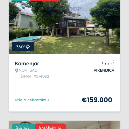
360°
2
Kamenjar
35
m
NOVI SAD
VIKENDICA
ŠIFRA: #574082
€
159.000
Više o nekretnini >
Stanovi
Ekskluzivno