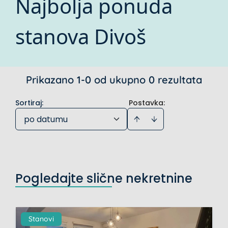
Najbolja ponuda
stanova Divoš
Prikazano 1-0 od ukupno 0 rezultata
Sortiraj
:
Postavka:
po datumu
Pogledajte slične nekretnine
Stanovi