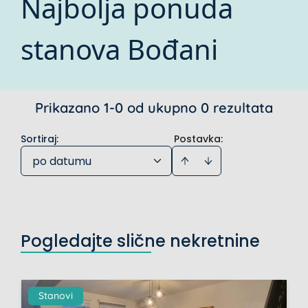
Najbolja ponuda
stanova Bođani
Prikazano 1-0 od ukupno 0 rezultata
Sortiraj
:
Postavka:
po datumu
Pogledajte slične nekretnine
Stanovi