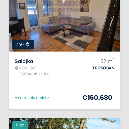
360°
2
Salajka
52
m
NOVI SAD
TROSOBAN
ŠIFRA: #575068
€
160.680
Više o nekretnini >
Plac