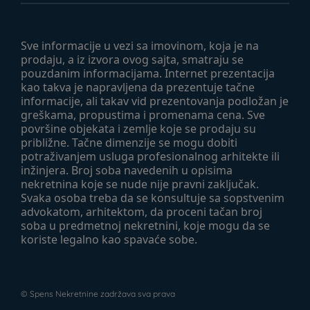
Sve informacije u vezi sa imovinom, koja je na
prodaju, a iz izvora ovog sajta, smatraju se
pouzdanim informacijama. Internet prezentacija
kao takva je napravljena da prezentuje tačne
informacije, ali takav vid prezentovanja podložan je
greškama, propustima i promenama cena. Sve
površine objekata i zemlje koje se prodaju su
približne. Tačne dimenzije se mogu dobiti
potraživanjem usluga profesionalnog arhitekte ili
inžinjera. Broj soba navedenih u opisima
nekretnina koje se nude nije pravni zaključak.
Svaka osoba treba da se konsultuje sa sopstvenim
advokatom, arhitektom, da proceni tačan broj
soba u predmetnoj nekretnini, koje mogu da se
koriste legalno kao spavaće sobe.
©
Spens Nekretnine
zadržava sva prava