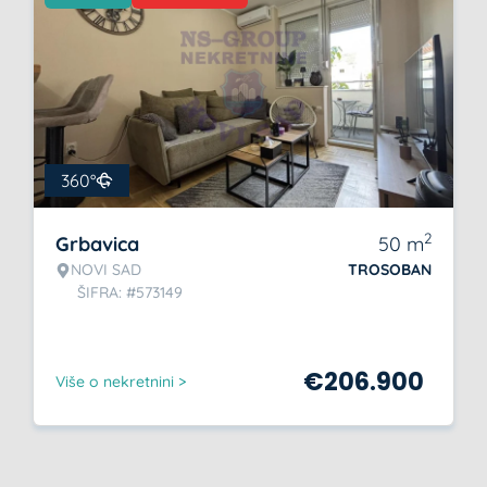
360°
2
Grbavica
50
m
NOVI SAD
TROSOBAN
ŠIFRA: #573149
€
206.900
Više o nekretnini >