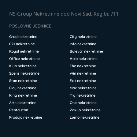
NS-Group Nekretnine doo Novi Sad, Reg.br. 711
POSLOVNE JEDINICE
Grad nekretnine
City nekretnine
021 nekretnine
Info nekretnine
Royal nekretnine
Bulevar nekretnine
Office nekretnine
Halo nekretnine
Klub nekretnine
Eho nekretnine
Spens nekretnine
Win nekretnine
Stan nekretnine
Exit nekretnine
Play nekretnine
Max nekretnine
King nekretnine
Trg nekretnine
Arts nekretnine
One nekretnine
Renta stan
Zakup nekretnine
Prodaja nekretnine
Lumo nekretnine