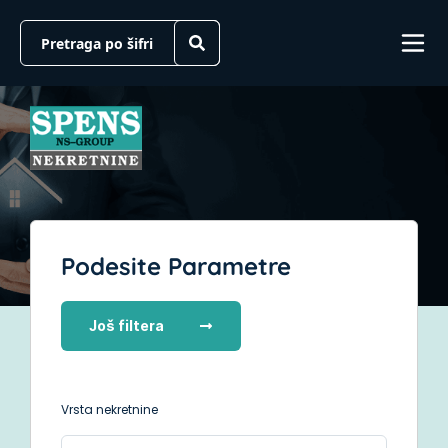
Podesite Parametre
Još filtera
Vrsta nekretnine