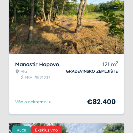
2
Manastir Hopovo
1.121
m
IRIG
GRAĐEVINSKO ZEMLJIŠTE
ŠIFRA: #574237
€
82.400
Više o nekretnini >
Kuće
Ekskluzivno