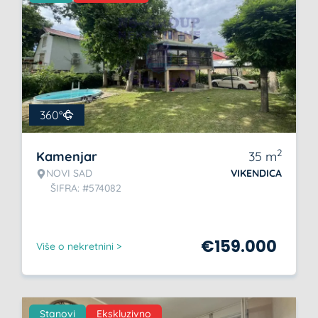
360°
2
Kamenjar
35
m
NOVI SAD
VIKENDICA
ŠIFRA: #574082
€
159.000
Više o nekretnini >
Stanovi
Ekskluzivno