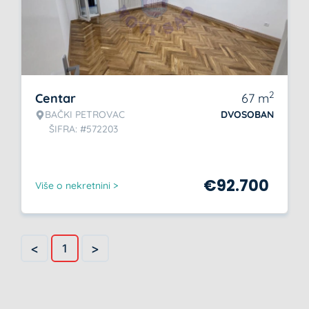
2
Centar
67
m
BAČKI PETROVAC
DVOSOBAN
ŠIFRA: #572203
€
92.700
Više o nekretnini >
<
>
1