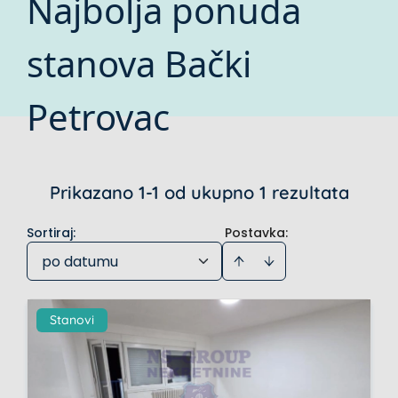
Najbolja ponuda
stanova Bački
Petrovac
Prikazano 1-1 od ukupno 1 rezultata
Sortiraj
:
Postavka:
po datumu
Stanovi