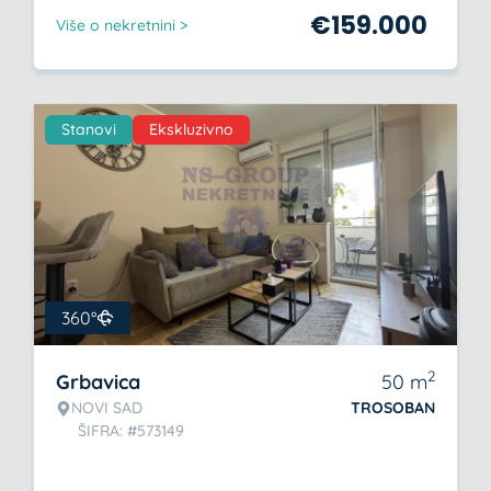
€
159.000
Više o nekretnini >
Stanovi
Ekskluzivno
360°
2
Grbavica
50
m
NOVI SAD
TROSOBAN
ŠIFRA: #573149