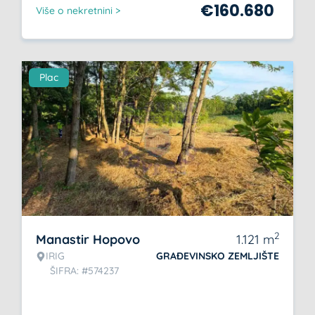
€
160.680
Više o nekretnini >
Plac
2
Manastir Hopovo
1.121
m
IRIG
GRAĐEVINSKO ZEMLJIŠTE
ŠIFRA: #574237