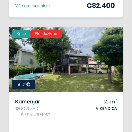
€
82.400
Više o nekretnini >
Kuće
Ekskluzivno
360°
2
Kamenjar
35
m
NOVI SAD
VIKENDICA
ŠIFRA: #574082