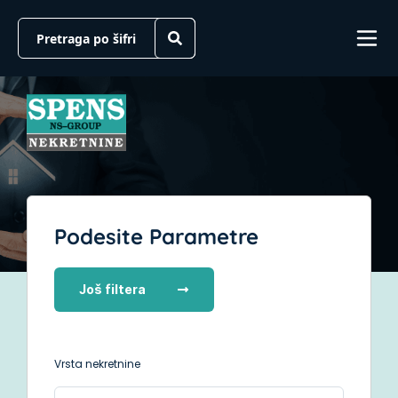
Podesite Parametre
Još filtera
Vrsta nekretnine