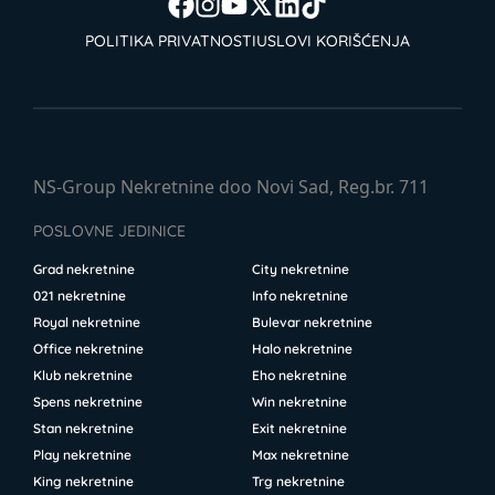
POLITIKA PRIVATNOSTI
USLOVI KORIŠĆENJA
NS-Group Nekretnine doo Novi Sad, Reg.br. 711
POSLOVNE JEDINICE
Grad nekretnine
City nekretnine
021 nekretnine
Info nekretnine
Royal nekretnine
Bulevar nekretnine
Office nekretnine
Halo nekretnine
Klub nekretnine
Eho nekretnine
Spens nekretnine
Win nekretnine
Stan nekretnine
Exit nekretnine
Play nekretnine
Max nekretnine
King nekretnine
Trg nekretnine