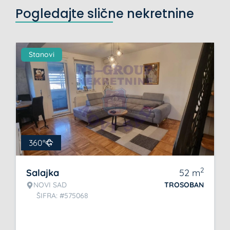
Pogledajte slične nekretnine
Stanovi
360°
2
Salajka
52
m
NOVI SAD
TROSOBAN
ŠIFRA: #575068