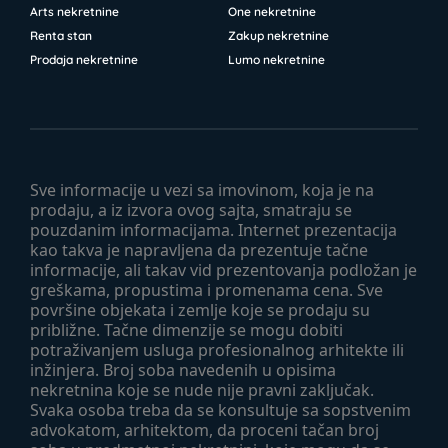
Arts nekretnine
One nekretnine
Renta stan
Zakup nekretnine
Prodaja nekretnine
Lumo nekretnine
Sve informacije u vezi sa imovinom, koja je na
prodaju, a iz izvora ovog sajta, smatraju se
pouzdanim informacijama. Internet prezentacija
kao takva je napravljena da prezentuje tačne
informacije, ali takav vid prezentovanja podložan je
greškama, propustima i promenama cena. Sve
površine objekata i zemlje koje se prodaju su
približne. Tačne dimenzije se mogu dobiti
potraživanjem usluga profesionalnog arhitekte ili
inžinjera. Broj soba navedenih u opisima
nekretnina koje se nude nije pravni zaključak.
Svaka osoba treba da se konsultuje sa sopstvenim
advokatom, arhitektom, da proceni tačan broj