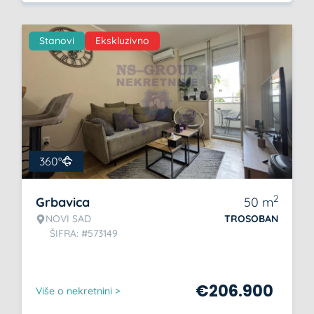
Stanovi
Ekskluzivno
360°
2
Grbavica
50
m
NOVI SAD
TROSOBAN
ŠIFRA: #573149
€
206.900
Više o nekretnini >