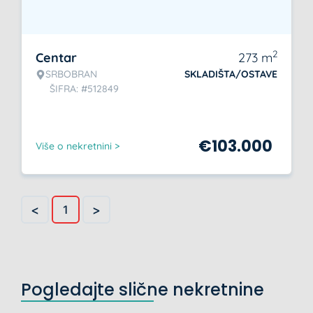
2
Centar
273
m
SRBOBRAN
SKLADIŠTA/OSTAVE
ŠIFRA: #512849
€
103.000
Više o nekretnini >
<
>
1
Pogledajte slične nekretnine