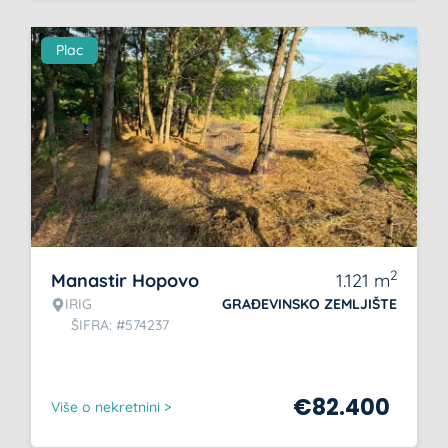
Plac
2
Manastir Hopovo
1.121
m
IRIG
GRAĐEVINSKO ZEMLJIŠTE
ŠIFRA: #574237
€
82.400
Više o nekretnini >