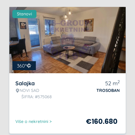
Stanovi
360°
2
Salajka
52
m
NOVI SAD
TROSOBAN
ŠIFRA: #575068
€
160.680
Više o nekretnini >