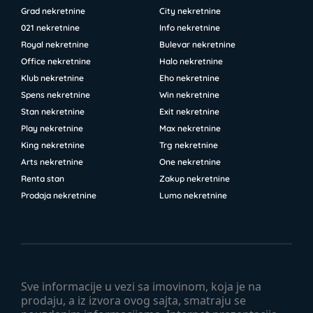
Grad nekretnine
City nekretnine
021 nekretnine
Info nekretnine
Royal nekretnine
Bulevar nekretnine
Office nekretnine
Halo nekretnine
Klub nekretnine
Eho nekretnine
Spens nekretnine
Win nekretnine
Stan nekretnine
Exit nekretnine
Play nekretnine
Max nekretnine
King nekretnine
Trg nekretnine
Arts nekretnine
One nekretnine
Renta stan
Zakup nekretnine
Prodaja nekretnine
Lumo nekretnine
Sve informacije u vezi sa imovinom, koja je na
prodaju, a iz izvora ovog sajta, smatraju se