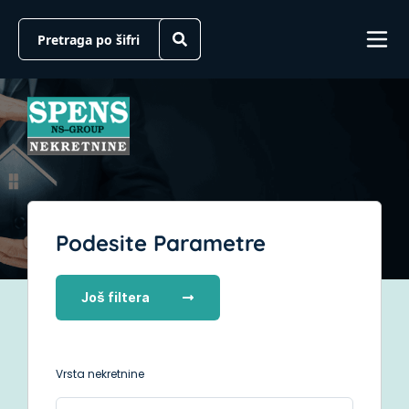
Podesite Parametre
Još filtera
Vrsta nekretnine