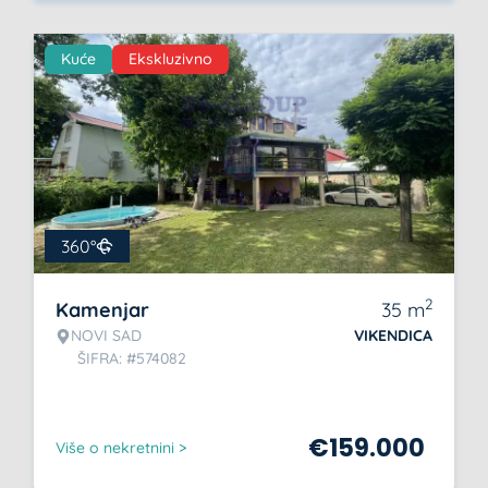
Kuće
Ekskluzivno
360°
2
Kamenjar
35
m
NOVI SAD
VIKENDICA
ŠIFRA: #574082
€
159.000
Više o nekretnini >