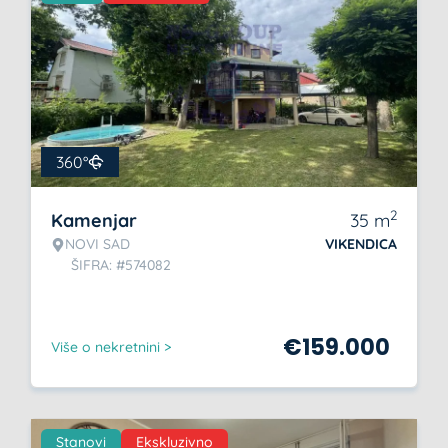
360°
2
Kamenjar
35
m
NOVI SAD
VIKENDICA
ŠIFRA: #574082
€
159.000
Više o nekretnini >
Stanovi
Ekskluzivno