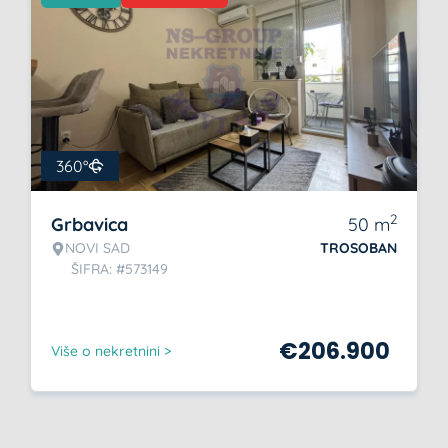
360°
2
Grbavica
50
m
NOVI SAD
TROSOBAN
ŠIFRA: #573149
€
206.900
Više o nekretnini >