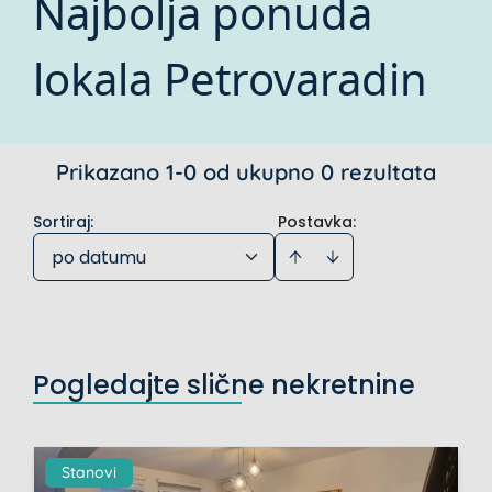
Najbolja ponuda
lokala Petrovaradin
Prikazano 1-0 od ukupno 0 rezultata
Sortiraj
:
Postavka:
po datumu
Pogledajte slične nekretnine
Stanovi