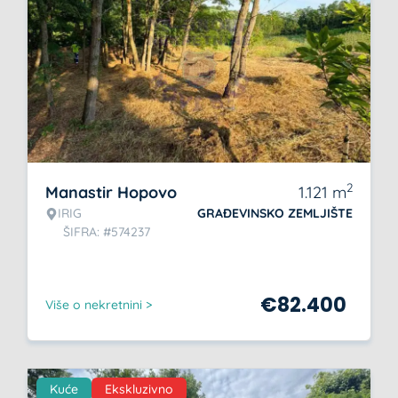
2
Manastir Hopovo
1.121
m
IRIG
GRAĐEVINSKO ZEMLJIŠTE
ŠIFRA: #574237
€
82.400
Više o nekretnini >
Kuće
Ekskluzivno