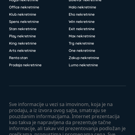
Office nekretnine
Halo nekretnine
Klub nekretnine
Eho nekretnine
Spens nekretnine
Win nekretnine
Stan nekretnine
Exit nekretnine
Play nekretnine
Max nekretnine
King nekretnine
Trg nekretnine
Arts nekretnine
One nekretnine
Renta stan
Zakup nekretnine
Prodaja nekretnine
Lumo nekretnine
Sve informacije u vezi sa imovinom, koja je na
prodaju, a iz izvora ovog sajta, smatraju se
pouzdanim informacijama. Internet prezentacija
kao takva je napravljena da prezentuje tačne
informacije, ali takav vid prezentovanja podložan je
greškama, propustima i promenama cena. Sve