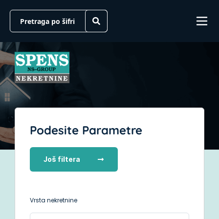
Podesite Parametre
Još filtera
Vrsta nekretnine