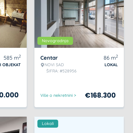
Novogradnja
2
2
585
m
Centar
86
m
I OBJEKAT
NOVI SAD
LOKAL
ŠIFRA: #528956
0.000
€
168.300
Više o nekretnini >
Lokali