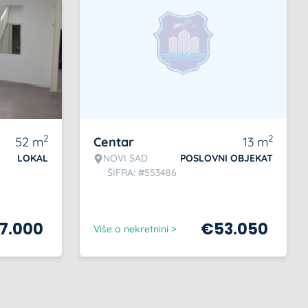
2
2
52
m
Centar
13
m
LOKAL
NOVI SAD
POSLOVNI OBJEKAT
ŠIFRA: #553486
47.000
€
53.050
Više o nekretnini >