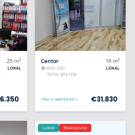
2
2
25
m
Centar
19
m
LOKAL
NOVI SAD
LOKAL
ŠIFRA: #567336
6.350
€
31.830
Više o nekretnini >
Lokali
Ekskluzivno