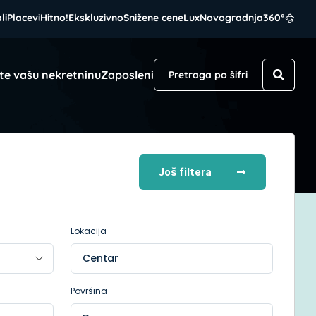
li
Placevi
Hitno!
Ekskluzivno
Snižene cene
Lux
Novogradnja
360°
te vašu nekretninu
Zaposleni
Još filtera
Lokacija
Centar
Površina