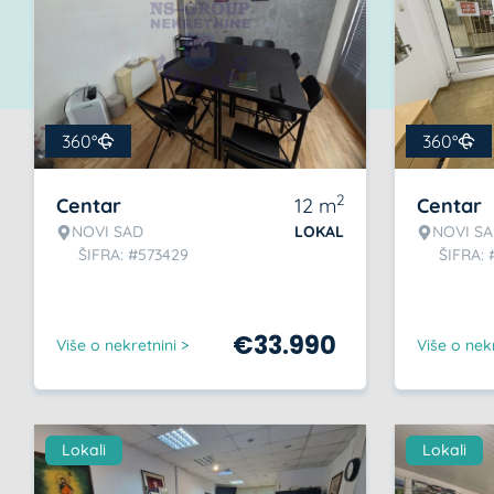
360°
360°
2
Centar
12
m
Centar
NOVI SAD
LOKAL
NOVI S
ŠIFRA: #573429
ŠIFRA: 
€
33.990
Više o nekretnini >
Više o nekr
Lokali
Lokali