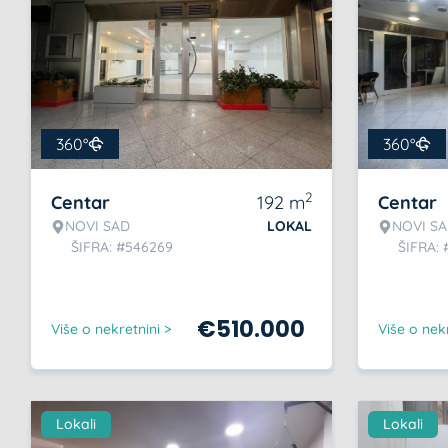
360°
360°
2
Centar
192
m
Centar
NOVI SAD
LOKAL
NOVI S
ŠIFRA: #546269
ŠIFRA:
€
510.000
Više o nekretnini >
Više o nekr
Lokali
Lokali