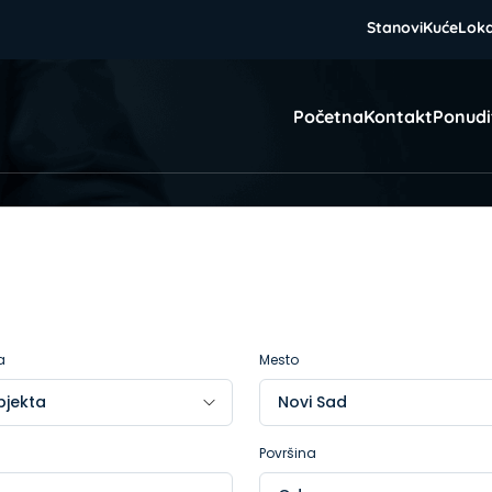
Stanovi
Kuće
Loka
Početna
Kontakt
Ponudi
a
Mesto
Površina