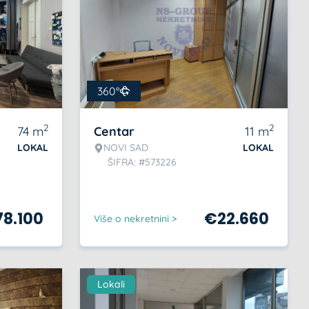
360°
2
2
74
m
Centar
11
m
LOKAL
NOVI SAD
LOKAL
ŠIFRA: #573226
78.100
€
22.660
Više o nekretnini >
Lokali