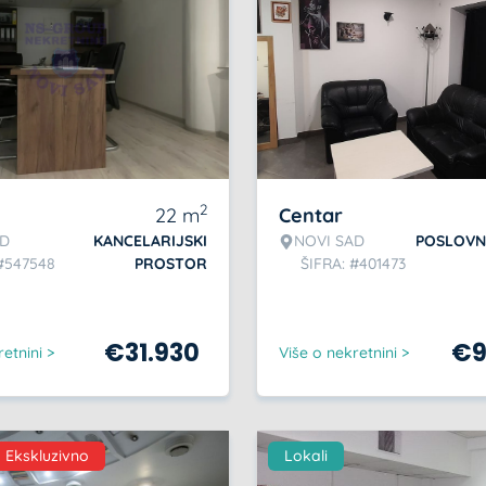
2
22
m
Centar
AD
KANCELARIJSKI
NOVI SAD
POSLOVN
 #547548
PROSTOR
ŠIFRA: #401473
€
31.930
€
9
etnini >
Više o nekretnini >
Ekskluzivno
Lokali