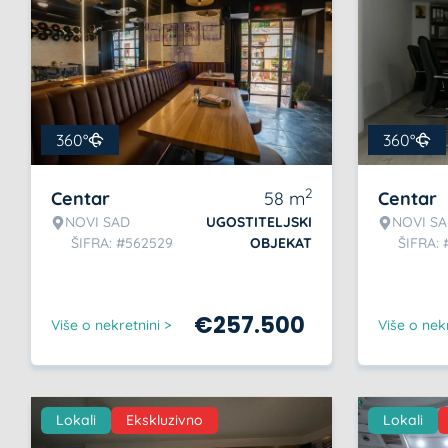
360°
360°
2
Centar
58
m
Centar
NOVI SAD
UGOSTITELJSKI
NOVI S
ŠIFRA: #562529
OBJEKAT
ŠIFRA:
€
257.500
Više o nekretnini >
Više o nekr
Lokali
Ekskluzivno
Lokali