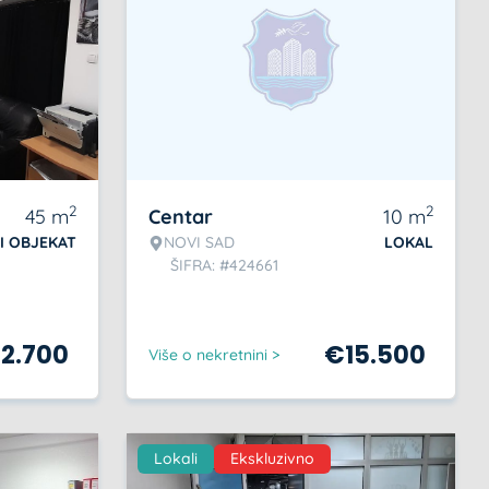
2
2
45
m
Centar
10
m
I OBJEKAT
NOVI SAD
LOKAL
ŠIFRA: #424661
2.700
€
15.500
Više o nekretnini >
Lokali
Ekskluzivno