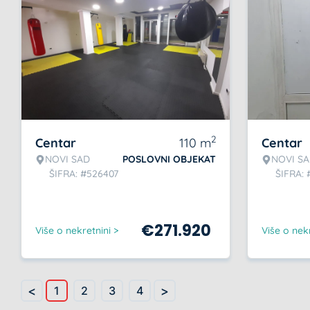
2
Centar
110
m
Centar
NOVI SAD
POSLOVNI OBJEKAT
NOVI S
ŠIFRA: #526407
ŠIFRA: 
€
271.920
Više o nekretnini >
Više o nekr
<
>
1
2
3
4