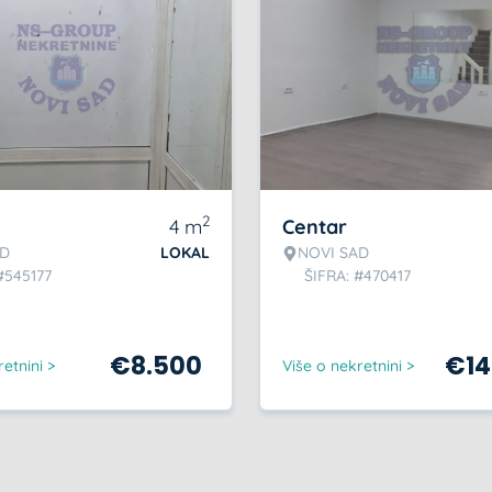
2
4
m
Centar
AD
LOKAL
NOVI SAD
#545177
ŠIFRA: #470417
€
8.500
€
1
etnini >
Više o nekretnini >