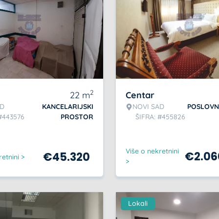
2
22
m
Centar
AD
KANCELARIJSKI
NOVI SAD
POSLOVN
#443576
PROSTOR
ŠIFRA: #455826
Više o nekretnini
€
2.06
€
45.320
etnini >
>
Lokali