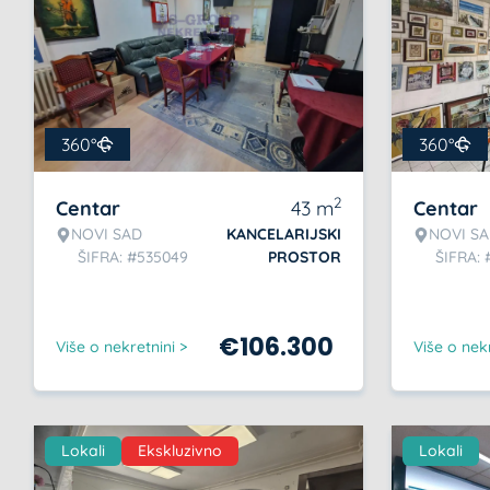
360°
360°
2
Centar
43
m
Centar
NOVI SAD
KANCELARIJSKI
NOVI S
ŠIFRA: #535049
PROSTOR
ŠIFRA: 
€
106.300
Više o nekretnini >
Više o nekr
Lokali
Ekskluzivno
Lokali