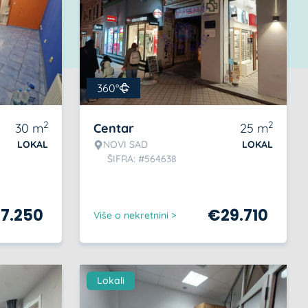
360°
2
2
30
m
Centar
25
m
LOKAL
NOVI SAD
LOKAL
ŠIFRA: #564638
77.250
€
29.710
Više o nekretnini >
Lokali