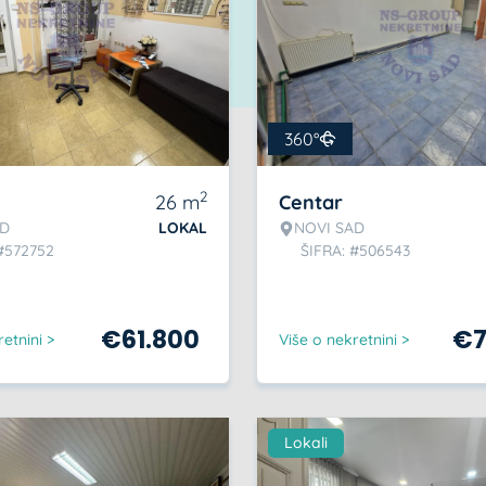
360°
2
26
m
Centar
AD
LOKAL
NOVI SAD
#572752
ŠIFRA: #506543
€
61.800
€
etnini >
Više o nekretnini >
Lokali