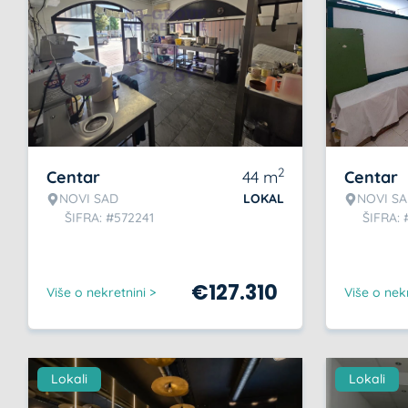
2
Centar
44
m
Centar
NOVI SAD
LOKAL
NOVI S
ŠIFRA: #572241
ŠIFRA: 
€
127.310
Više o nekretnini >
Više o nekr
Lokali
Lokali