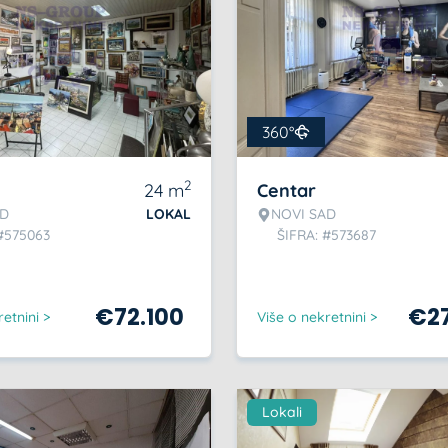
360°
2
24
m
Centar
AD
LOKAL
NOVI SAD
#575063
ŠIFRA: #573687
€
72.100
€
2
etnini >
Više o nekretnini >
Lokali