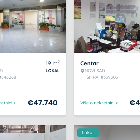
2
19
m
Centar
AD
LOKAL
NOVI SAD
 #546268
ŠIFRA: #359503
€
47.740
€
4
etnini >
Više o nekretnini >
Lokali