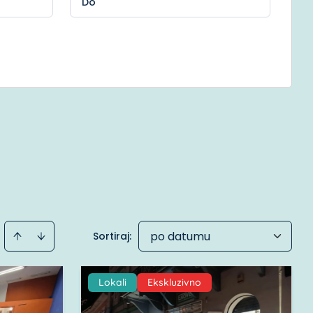
po datumu
Sortiraj
:
Lokali
Ekskluzivno