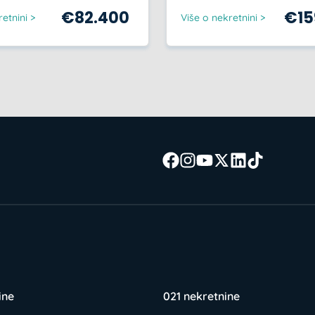
€
82.400
€
1
etnini >
Više o nekretnini >
ine
021 nekretnine