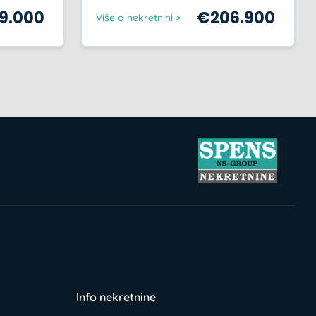
59.000
€
206.900
Više o nekretnini >
Info nekretnine