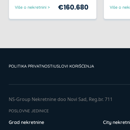
€
160.680
Više o nekretnini >
Više o nekr
POLITIKA PRIVATNOSTI
USLOVI KORIŠĆENJA
NS-Group Nekretnine doo Novi Sad, Reg.br. 711
POSLOVNE JEDINICE
Grad nekretnine
City nekretn