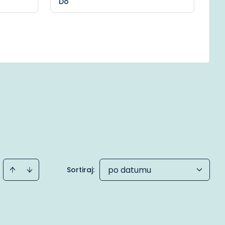
po datumu
Sortiraj
: