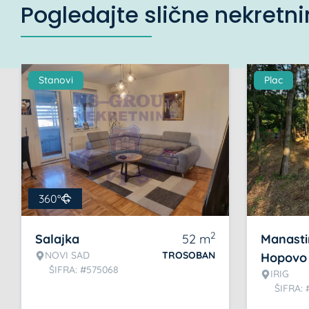
Pogledajte slične nekretn
Stanovi
Plac
360°
2
Salajka
52
m
Manasti
NOVI SAD
TROSOBAN
Hopovo
ŠIFRA: #575068
IRIG
ŠIFRA: 