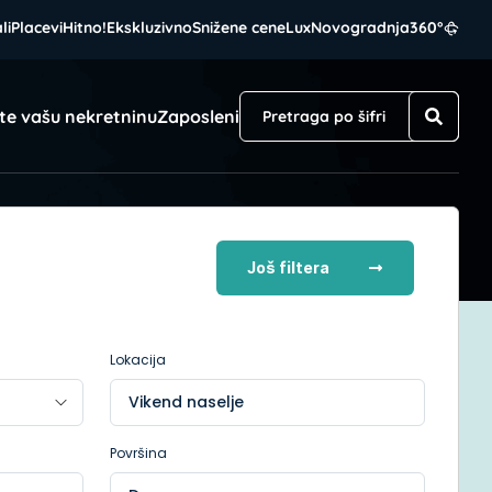
li
Placevi
Hitno!
Ekskluzivno
Snižene cene
Lux
Novogradnja
360°
te vašu nekretninu
Zaposleni
Još filtera
Lokacija
Vikend naselje
Površina