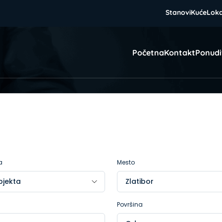
Stanovi
Kuće
Loka
Početna
Kontakt
Ponudi
a
Mesto
Površina