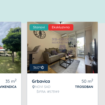
Stanovi
Ekskluzivno
360°
2
2
35
m
Grbavica
50
m
VIKENDICA
NOVI SAD
TROSOBAN
ŠIFRA: #573149