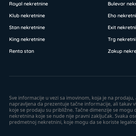
Royal nekretnine
Bulevar nek
Klub nekretnine
Eho nekretn
Stan nekretnine
Exit nekretn
King nekretnine
Trg nekretn
Renta stan
Zakup nekre
Sve informacije u vezi sa imovinom, koja je na prodaju,
napravljena da prezentuje tačne informacije, ali taka
koje se prodaju su približne. Tačne dimenzije se mogu d
nekretnina koje se nude nije pravni zaključak. Svaka o
predmetnoj nekretnini, koje mogu da se koriste legaln