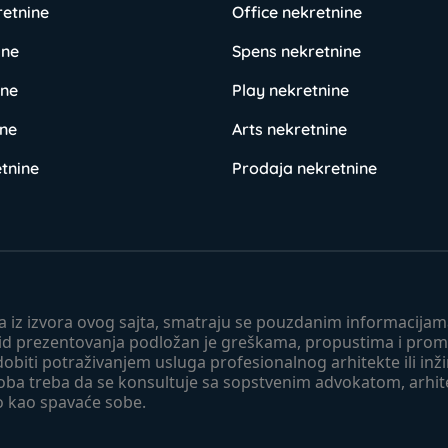
retnine
Office nekretnine
ine
Spens nekretnine
ine
Play nekretnine
ine
Arts nekretnine
tnine
Prodaja nekretnine
 a iz izvora ovog sajta, smatraju se pouzdanim informacijama
v vid prezentovanja podložan je greškama, propustima i pro
obiti potraživanjem usluga profesionalnog arhitekte ili inž
soba treba da se konsultuje sa sopstvenim advokatom, arhi
o kao spavaće sobe.