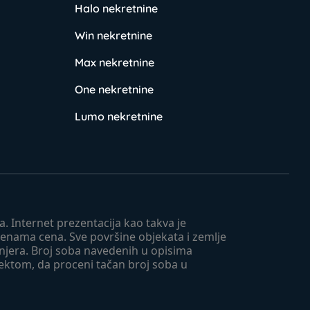
Halo nekretnine
Win nekretnine
Max nekretnine
One nekretnine
Lumo nekretnine
. Internet prezentacija kao takva je
menama cena. Sve površine objekata i zemlje
injera. Broj soba navedenih u opisima
tektom, da proceni tačan broj soba u