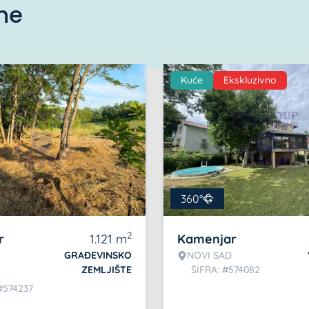
ine
Kuće
Ekskluzivno
360°
2
r
1.121
m
Kamenjar
GRAĐEVINSKO
NOVI SAD
ZEMLJIŠTE
ŠIFRA: #574082
#574237