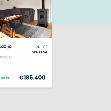
2
 Žablja
56
m
SPRATNA
#512537
€
185.400
etnini >