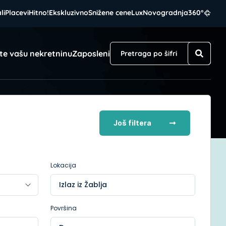
li
Placevi
Hitno!
Ekskluzivno
Snižene cene
Lux
Novogradnja
360°
te vašu nekretninu
Zaposleni
Još filtera
Lokacija
Izlaz iz Žablja
Površina