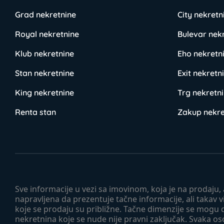
Grad nekretnine
City nekretn
Royal nekretnine
Bulevar nek
Klub nekretnine
Eho nekretn
Stan nekretnine
Exit nekretn
King nekretnine
Trg nekretn
Renta stan
Zakup nekre
Sve informacije u vezi sa imovinom, koja je na prodaju,
napravljena da prezentuje tačne informacije, ali taka
koje se prodaju su približne. Tačne dimenzije se mogu d
nekretnina koje se nude nije pravni zaključak. Svaka o