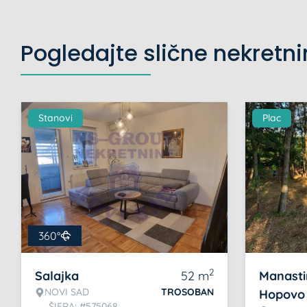
Pogledajte slične nekretn
Stanovi
Plac
360°
2
Salajka
52
m
Manasti
NOVI SAD
TROSOBAN
Hopovo
ŠIFRA: #575068