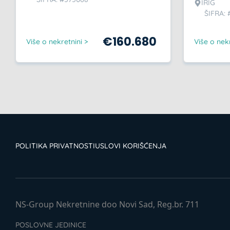
IRIG
ŠIFRA: 
€
160.680
Više o nekretnini >
Više o nekr
POLITIKA PRIVATNOSTI
USLOVI KORIŠĆENJA
NS-Group Nekretnine doo Novi Sad, Reg.br. 711
POSLOVNE JEDINICE