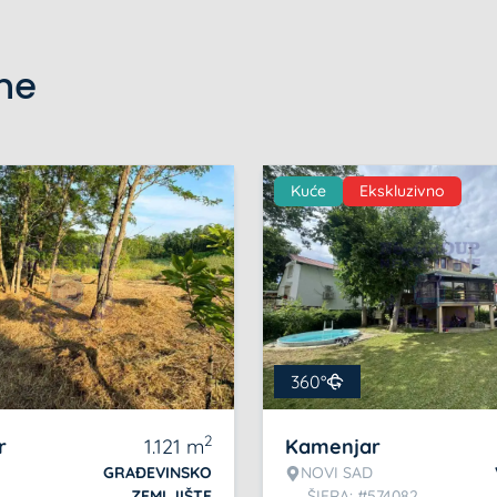
ine
Kuće
Ekskluzivno
360°
2
r
1.121
m
Kamenjar
GRAĐEVINSKO
NOVI SAD
ZEMLJIŠTE
ŠIFRA: #574082