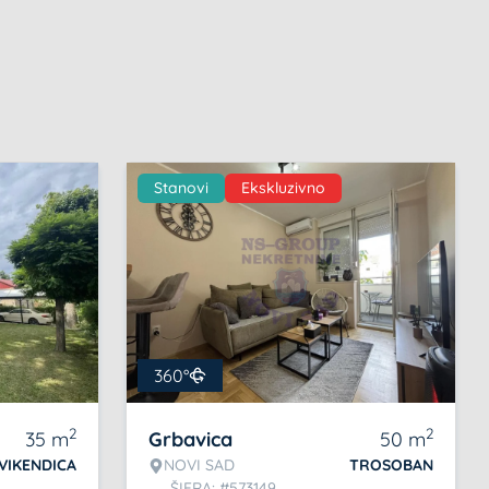
Stanovi
Ekskluzivno
360°
2
2
35
m
Grbavica
50
m
VIKENDICA
NOVI SAD
TROSOBAN
ŠIFRA: #573149