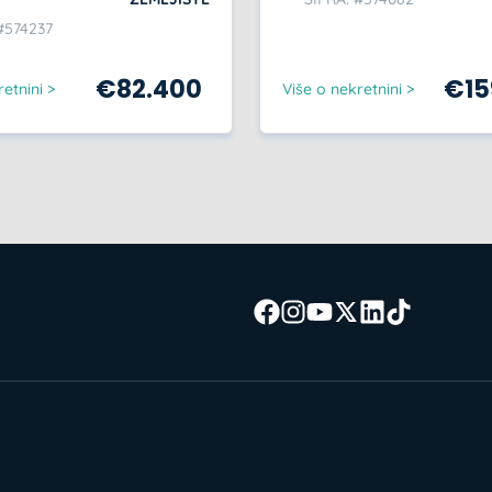
#574237
€
82.400
€
1
etnini >
Više o nekretnini >