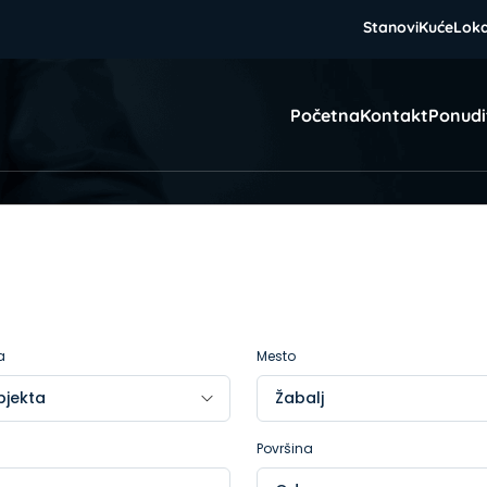
Stanovi
Kuće
Loka
Početna
Kontakt
Ponudi
a
Mesto
Površina