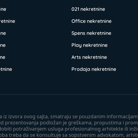
ine
021 nekretnine
retnine
Office nekretnine
ine
Spens nekretnine
ine
Play nekretnine
ine
Arts nekretnine
tnine
Prodaja nekretnine
 a iz izvora ovog sajta, smatraju se pouzdanim informacijama
v vid prezentovanja podložan je greškama, propustima i pro
obiti potraživanjem usluga profesionalnog arhitekte ili inž
soba treba da se konsultuje sa sopstvenim advokatom, arhi