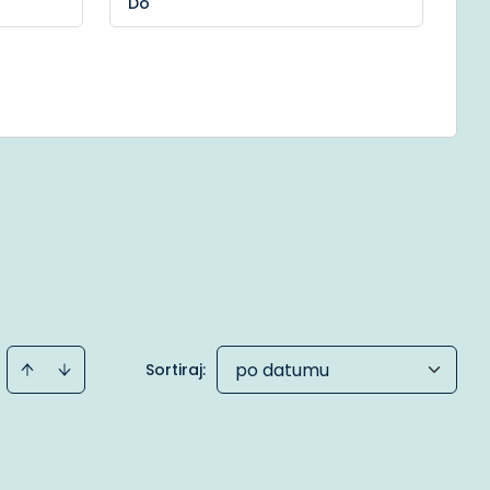
po datumu
Sortiraj
: