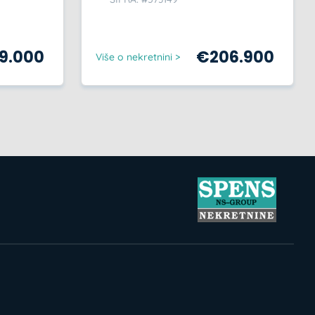
59.000
€
206.900
Više o nekretnini >