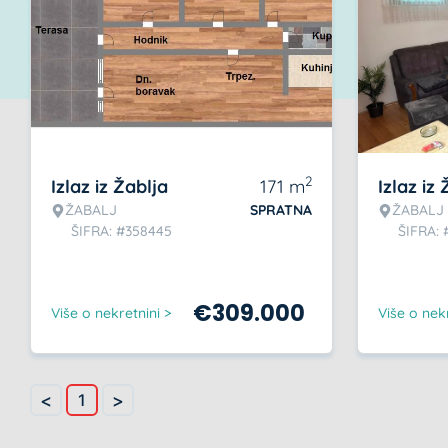
2
Izlaz iz Žablja
171
m
Izlaz iz
ŽABALJ
SPRATNA
ŽABALJ
ŠIFRA: #358445
ŠIFRA: 
€
309.000
Više o nekretnini >
Više o nekr
<
>
1