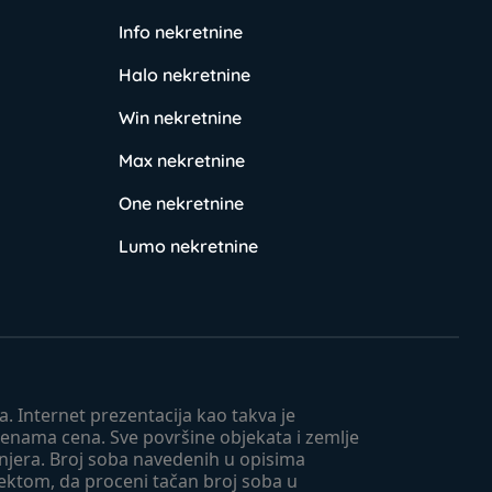
Info nekretnine
Halo nekretnine
Win nekretnine
Max nekretnine
One nekretnine
Lumo nekretnine
. Internet prezentacija kao takva je
menama cena. Sve površine objekata i zemlje
injera. Broj soba navedenih u opisima
tektom, da proceni tačan broj soba u