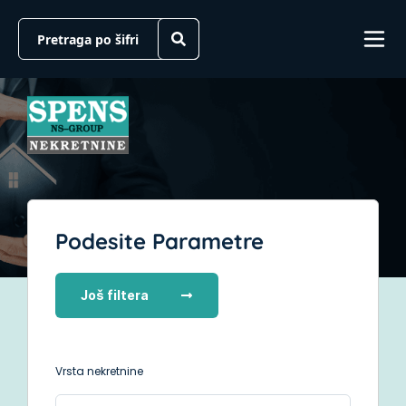
Podesite Parametre
Još filtera
Vrsta nekretnine