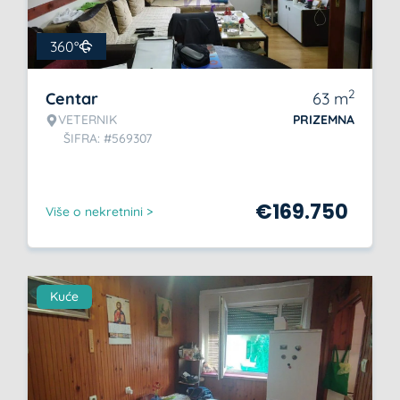
360°
2
Centar
63
m
VETERNIK
PRIZEMNA
ŠIFRA: #569307
€
169.750
Više o nekretnini >
Kuće