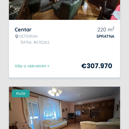
2
Centar
220
m
VETERNIK
SPRATNA
ŠIFRA: #570262
€
307.970
Više o nekretnini >
Kuće