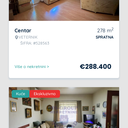
2
Centar
278
m
VETERNIK
SPRATNA
ŠIFRA: #528563
€
288.400
Više o nekretnini >
Kuće
Ekskluzivno