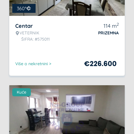
360°
2
Centar
114
m
VETERNIK
PRIZEMNA
ŠIFRA: #575011
€
226.600
Više o nekretnini >
Kuće