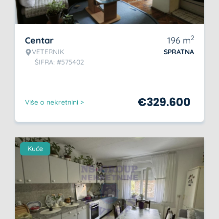
2
Centar
196
m
VETERNIK
SPRATNA
ŠIFRA: #575402
€
329.600
Više o nekretnini >
Kuće