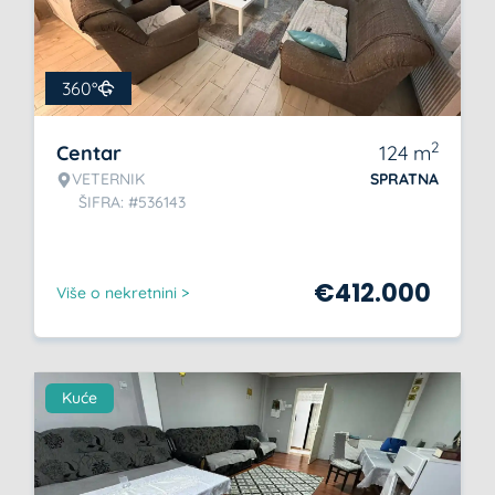
360°
2
Centar
124
m
VETERNIK
SPRATNA
ŠIFRA: #536143
€
412.000
Više o nekretnini >
Kuće