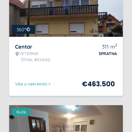
360°
2
Centar
311
m
VETERNIK
SPRATNA
ŠIFRA: #554140
€
463.500
Više o nekretnini >
Kuće