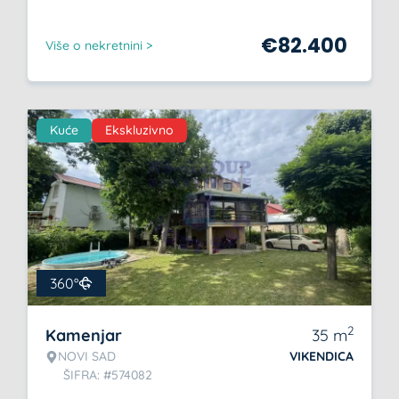
€
82.400
Više o nekretnini >
Kuće
Ekskluzivno
360°
2
Kamenjar
35
m
NOVI SAD
VIKENDICA
ŠIFRA: #574082