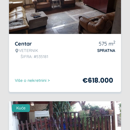
2
Centar
575
m
VETERNIK
SPRATNA
ŠIFRA: #535181
€
618.000
Više o nekretnini >
Kuće