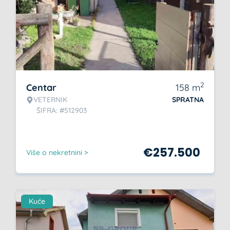
2
Centar
158
m
VETERNIK
SPRATNA
ŠIFRA: #512903
€
257.500
Više o nekretnini >
Kuće