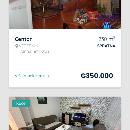
2
Centar
230
m
VETERNIK
SPRATNA
ŠIFRA: #366541
€
350.000
Više o nekretnini >
Kuće