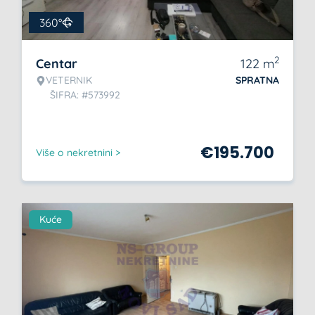
360°
2
Centar
122
m
VETERNIK
SPRATNA
ŠIFRA: #573992
€
195.700
Više o nekretnini >
Kuće