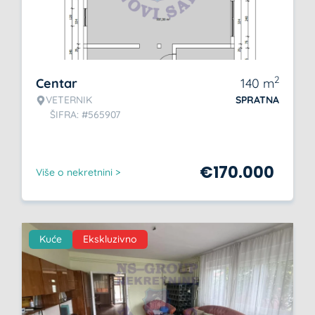
2
Centar
140
m
VETERNIK
SPRATNA
ŠIFRA: #565907
€
170.000
Više o nekretnini >
Kuće
Ekskluzivno