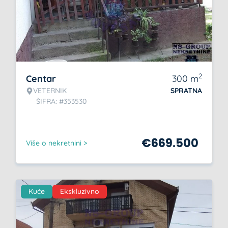
2
Centar
300
m
VETERNIK
SPRATNA
ŠIFRA: #353530
€
669.500
Više o nekretnini >
Kuće
Ekskluzivno