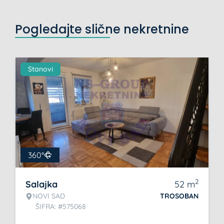
Pogledajte slične nekretnine
Stanovi
360°
2
Salajka
52
m
NOVI SAD
TROSOBAN
ŠIFRA: #575068