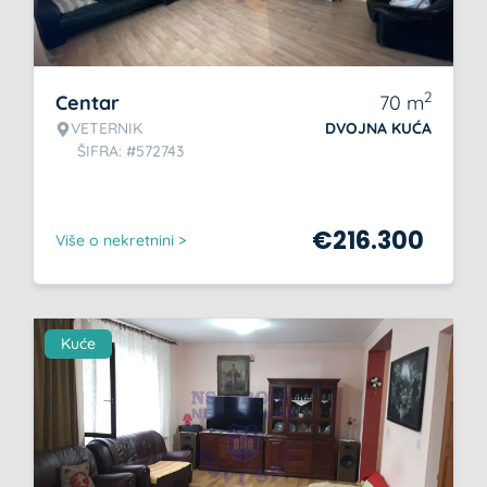
2
Centar
70
m
VETERNIK
DVOJNA KUĆA
ŠIFRA: #572743
€
216.300
Više o nekretnini >
Kuće