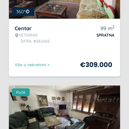
360°
2
Centar
99
m
VETERNIK
SPRATNA
ŠIFRA: #282665
€
309.000
Više o nekretnini >
Kuće