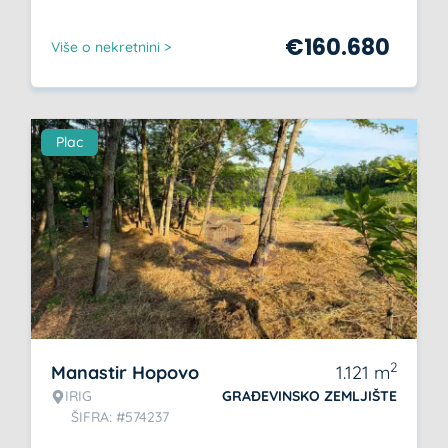
€
160.680
Više o nekretnini >
Plac
2
Manastir Hopovo
1.121
m
IRIG
GRAĐEVINSKO ZEMLJIŠTE
ŠIFRA: #574237