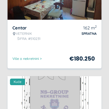
2
Centar
162
m
VETERNIK
SPRATNA
ŠIFRA: #510231
€
180.250
Više o nekretnini >
Kuće