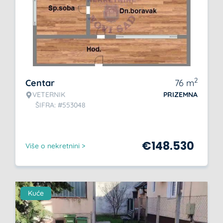
2
Centar
76
m
VETERNIK
PRIZEMNA
ŠIFRA: #553048
€
148.530
Više o nekretnini >
Kuće