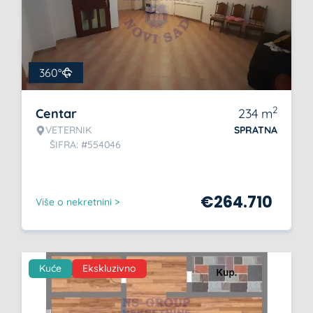
360°
2
Centar
234
m
VETERNIK
SPRATNA
ŠIFRA: #554046
€
264.710
Više o nekretnini >
Kuće
Ekskluzivno