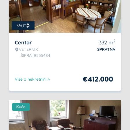
360°
2
Centar
332
m
VETERNIK
SPRATNA
ŠIFRA: #555484
€
412.000
Više o nekretnini >
Kuće