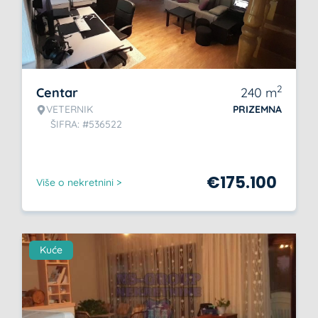
2
Centar
240
m
VETERNIK
PRIZEMNA
ŠIFRA: #536522
€
175.100
Više o nekretnini >
Kuće