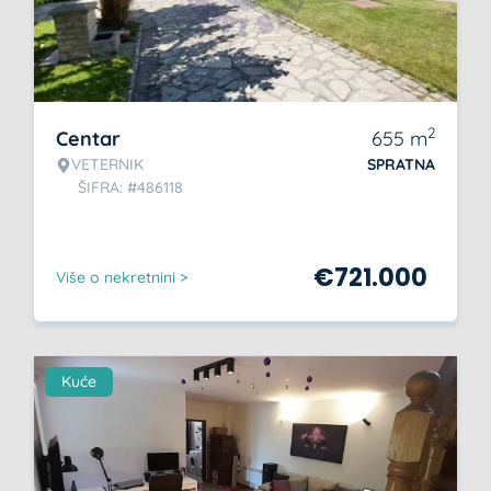
2
Centar
655
m
VETERNIK
SPRATNA
ŠIFRA: #486118
€
721.000
Više o nekretnini >
Kuće