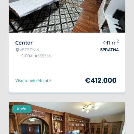
2
Centar
441
m
VETERNIK
SPRATNA
ŠIFRA: #535366
€
412.000
Više o nekretnini >
Kuće