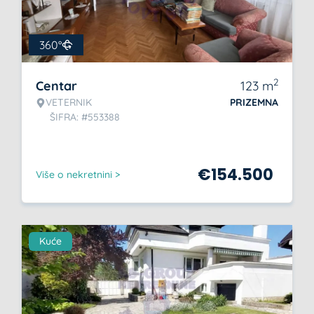
360°
2
Centar
123
m
VETERNIK
PRIZEMNA
ŠIFRA: #553388
€
154.500
Više o nekretnini >
Kuće