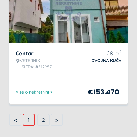
2
Centar
128
m
VETERNIK
DVOJNA KUĆA
ŠIFRA: #512257
€
153.470
Više o nekretnini >
<
>
1
2