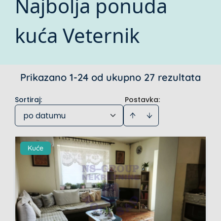
Najbolja ponuda
kuća Veternik
Prikazano 1-24 od ukupno 27 rezultata
Sortiraj
:
Postavka:
po datumu
Kuće