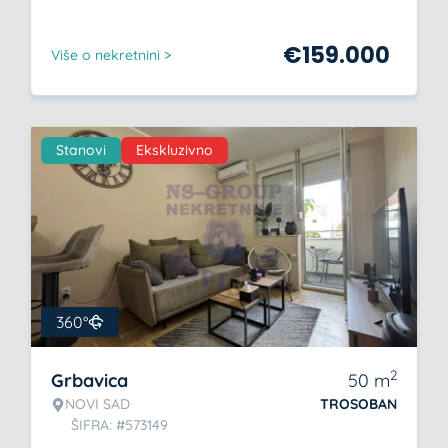
€
159.000
Više o nekretnini >
Stanovi
Ekskluzivno
360°
2
Grbavica
50
m
NOVI SAD
TROSOBAN
ŠIFRA: #573149