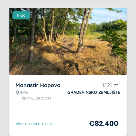
Plac
2
Manastir Hopovo
1.121
m
IRIG
GRAĐEVINSKO ZEMLJIŠTE
ŠIFRA: #574237
€
82.400
Više o nekretnini >