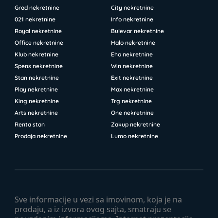
Grad nekretnine
City nekretnine
021 nekretnine
Info nekretnine
Royal nekretnine
Bulevar nekretnine
Office nekretnine
Halo nekretnine
Klub nekretnine
Eho nekretnine
Spens nekretnine
Win nekretnine
Stan nekretnine
Exit nekretnine
Play nekretnine
Max nekretnine
King nekretnine
Trg nekretnine
Arts nekretnine
One nekretnine
Renta stan
Zakup nekretnine
Prodaja nekretnine
Lumo nekretnine
Sve informacije u vezi sa imovinom, koja je na
prodaju, a iz izvora ovog sajta, smatraju se