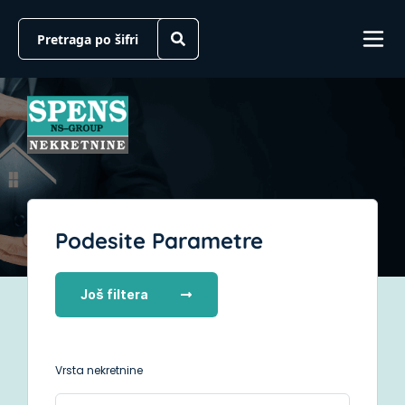
Podesite Parametre
Još filtera
Vrsta nekretnine