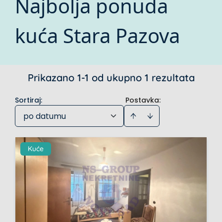
Najbolja ponuda
kuća Stara Pazova
Prikazano 1-1 od ukupno 1 rezultata
Sortiraj
:
Postavka:
po datumu
Kuće