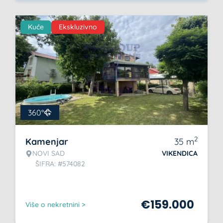
Kuće
Ekskluzivno
360°
2
Kamenjar
35
m
NOVI SAD
VIKENDICA
ŠIFRA: #574082
€
159.000
Više o nekretnini >