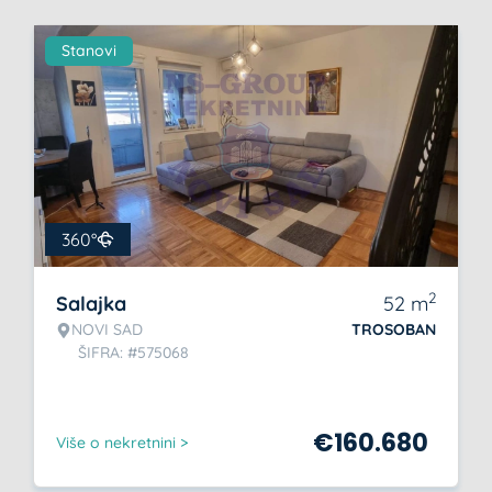
Stanovi
360°
2
Salajka
52
m
NOVI SAD
TROSOBAN
ŠIFRA: #575068
€
160.680
Više o nekretnini >