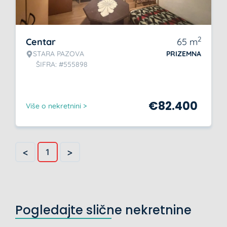
2
Centar
65
m
STARA PAZOVA
PRIZEMNA
ŠIFRA: #555898
€
82.400
Više o nekretnini >
<
>
1
Pogledajte slične nekretnine