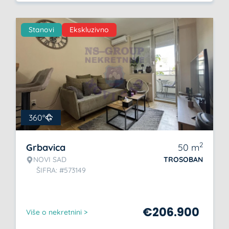
Stanovi
Ekskluzivno
360°
2
Grbavica
50
m
NOVI SAD
TROSOBAN
ŠIFRA: #573149
€
206.900
Više o nekretnini >