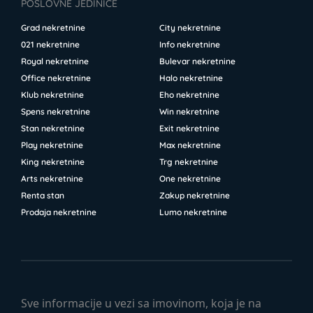
POSLOVNE JEDINICE
Grad nekretnine
City nekretnine
021 nekretnine
Info nekretnine
Royal nekretnine
Bulevar nekretnine
Office nekretnine
Halo nekretnine
Klub nekretnine
Eho nekretnine
Spens nekretnine
Win nekretnine
Stan nekretnine
Exit nekretnine
Play nekretnine
Max nekretnine
King nekretnine
Trg nekretnine
Arts nekretnine
One nekretnine
Renta stan
Zakup nekretnine
Prodaja nekretnine
Lumo nekretnine
Sve informacije u vezi sa imovinom, koja je na