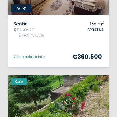
360°
2
Sentic
136
m
RAKOVAC
SPRATNA
ŠIFRA: #547216
€
360.500
Više o nekretnini >
Kuće