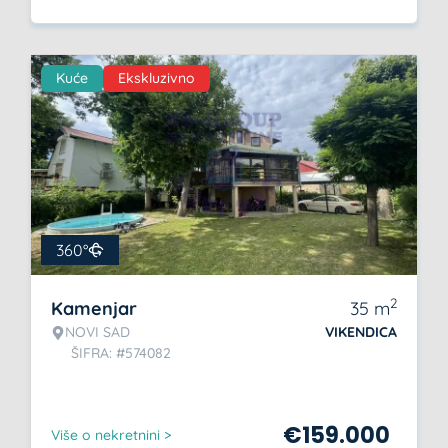
Kuće
Ekskluzivno
360°
2
Kamenjar
35
m
NOVI SAD
VIKENDICA
ŠIFRA: #574082
€
159.000
Više o nekretnini >