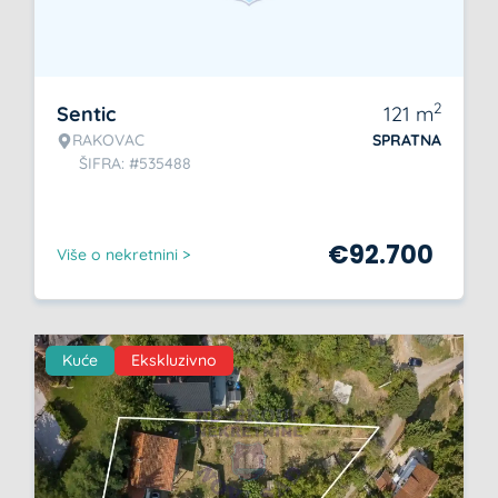
2
Sentic
121
m
RAKOVAC
SPRATNA
ŠIFRA: #535488
€
92.700
Više o nekretnini >
Kuće
Ekskluzivno