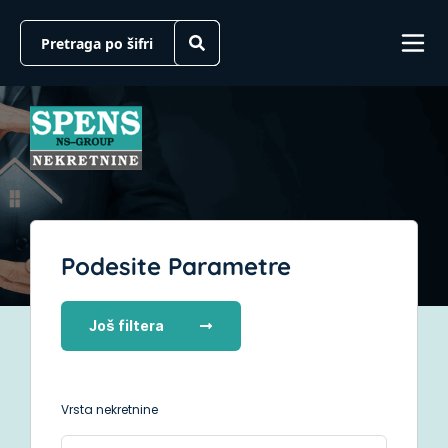
Podesite Parametre
Još filtera
Vrsta nekretnine