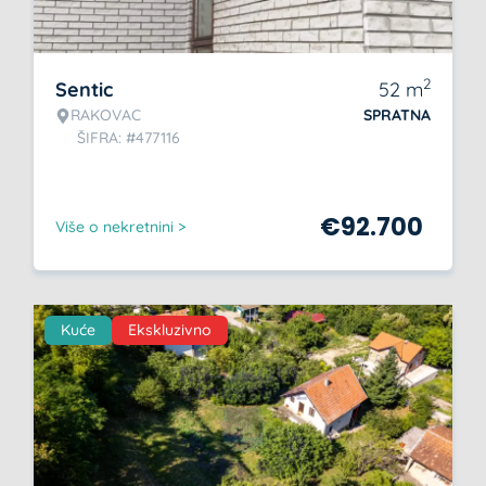
2
Sentic
52
m
RAKOVAC
SPRATNA
ŠIFRA: #477116
€
92.700
Više o nekretnini >
Kuće
Ekskluzivno