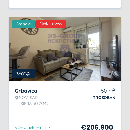
Stanovi
Ekskluzivno
360°
2
Grbavica
50
m
NOVI SAD
TROSOBAN
ŠIFRA: #573149
€
206.900
Više o nekretnini >