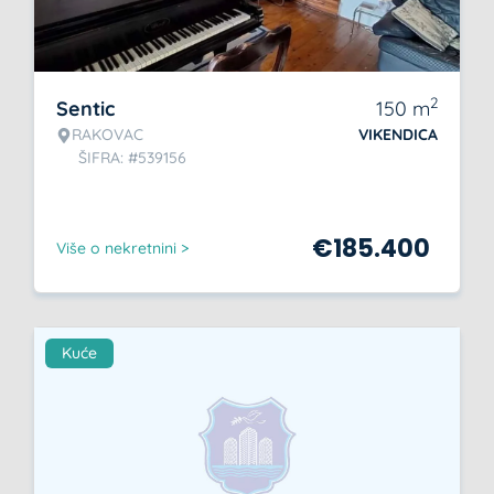
2
Sentic
150
m
RAKOVAC
VIKENDICA
ŠIFRA: #539156
€
185.400
Više o nekretnini >
Kuće