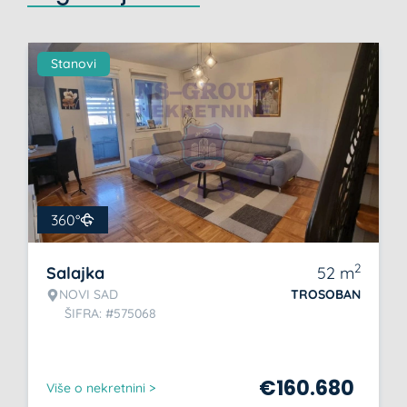
Stanovi
360°
2
Salajka
52
m
NOVI SAD
TROSOBAN
ŠIFRA: #575068
€
160.680
Više o nekretnini >