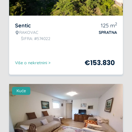
2
Sentic
125
m
RAKOVAC
SPRATNA
ŠIFRA: #574022
€
153.830
Više o nekretnini >
Kuće