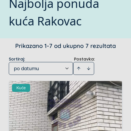
Najbolja ponuda
kuća Rakovac
Prikazano 1-7 od ukupno 7 rezultata
Sortiraj
:
Postavka:
po datumu
Kuće