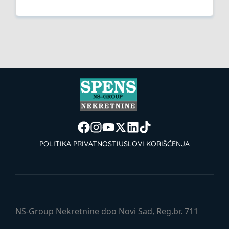
POLITIKA PRIVATNOSTI
USLOVI KORIŠĆENJA
NS-Group Nekretnine doo Novi Sad, Reg.br. 711