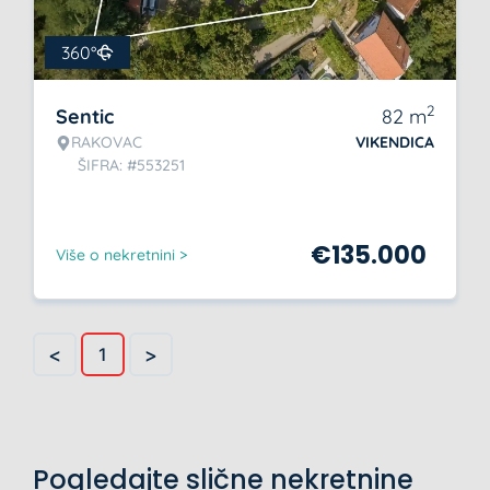
360°
2
Sentic
82
m
RAKOVAC
VIKENDICA
ŠIFRA: #553251
€
135.000
Više o nekretnini >
<
>
1
Pogledajte slične nekretnine