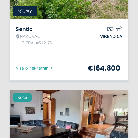
360°
2
Sentic
133
m
RAKOVAC
VIKENDICA
ŠIFRA: #542173
€
164.800
Više o nekretnini >
Kuće