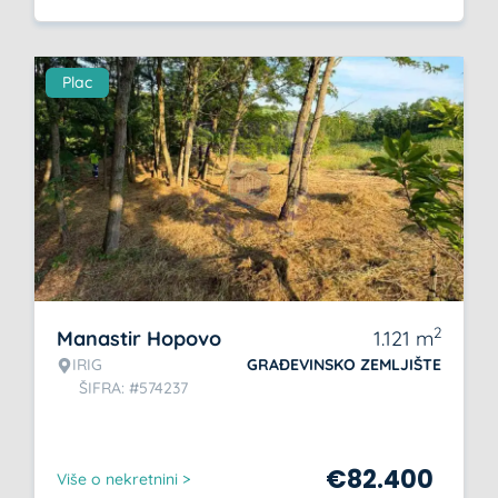
Plac
2
Manastir Hopovo
1.121
m
IRIG
GRAĐEVINSKO ZEMLJIŠTE
ŠIFRA: #574237
€
82.400
Više o nekretnini >