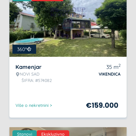
360°
2
Kamenjar
35
m
NOVI SAD
VIKENDICA
ŠIFRA: #574082
€
159.000
Više o nekretnini >
Stanovi
Ekskluzivno