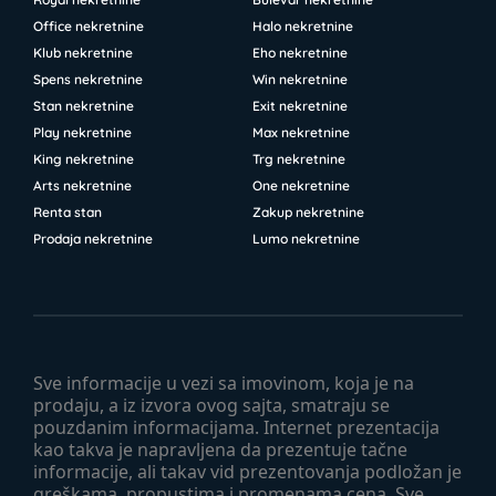
Office nekretnine
Halo nekretnine
Klub nekretnine
Eho nekretnine
Spens nekretnine
Win nekretnine
Stan nekretnine
Exit nekretnine
Play nekretnine
Max nekretnine
King nekretnine
Trg nekretnine
Arts nekretnine
One nekretnine
Renta stan
Zakup nekretnine
Prodaja nekretnine
Lumo nekretnine
Sve informacije u vezi sa imovinom, koja je na
prodaju, a iz izvora ovog sajta, smatraju se
pouzdanim informacijama. Internet prezentacija
kao takva je napravljena da prezentuje tačne
informacije, ali takav vid prezentovanja podložan je
greškama, propustima i promenama cena. Sve