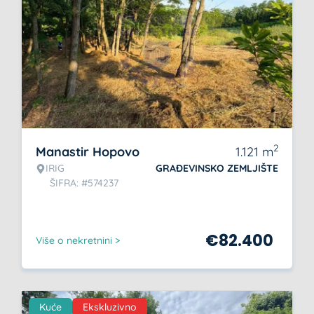
2
Manastir Hopovo
1.121
m
IRIG
GRAĐEVINSKO ZEMLJIŠTE
ŠIFRA: #574237
€
82.400
Više o nekretnini >
Kuće
Ekskluzivno