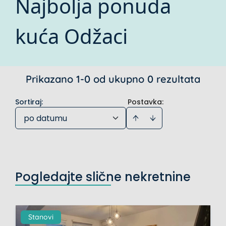
Najbolja ponuda
kuća Odžaci
Prikazano 1-0 od ukupno 0 rezultata
Sortiraj
:
Postavka:
po datumu
Pogledajte slične nekretnine
Stanovi