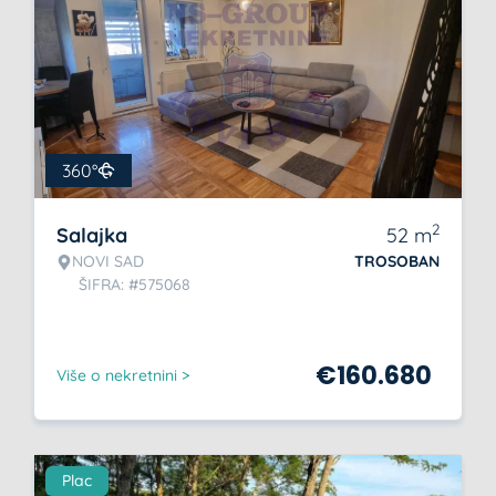
360°
2
Salajka
52
m
NOVI SAD
TROSOBAN
ŠIFRA: #575068
€
160.680
Više o nekretnini >
Plac