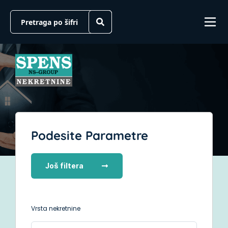
Podesite Parametre
Još filtera
Vrsta nekretnine