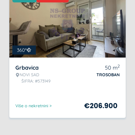
360°
2
Grbavica
50
m
NOVI SAD
TROSOBAN
ŠIFRA: #573149
€
206.900
Više o nekretnini >