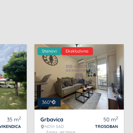
Stanovi
Ekskluzivno
360°
2
2
35
m
Grbavica
50
m
VIKENDICA
NOVI SAD
TROSOBAN
ŠIFRA: #573149