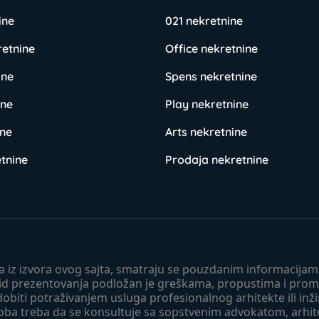
ine
021 nekretnine
retnine
Office nekretnine
ine
Spens nekretnine
ine
Play nekretnine
ine
Arts nekretnine
tnine
Prodaja nekretnine
 a iz izvora ovog sajta, smatraju se pouzdanim informacijama
v vid prezentovanja podložan je greškama, propustima i pro
obiti potraživanjem usluga profesionalnog arhitekte ili inž
soba treba da se konsultuje sa sopstvenim advokatom, arhi