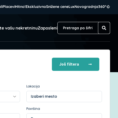
li
Placevi
Hitno!
Ekskluzivno
Snižene cene
Lux
Novogradnja
360°
te vašu nekretninu
Zaposleni
Još filtera
Lokacija
Izaberi mesto
Površina