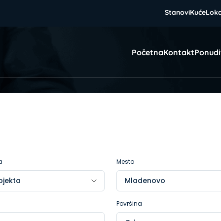
Stanovi
Kuće
Loka
Početna
Kontakt
Ponudi
a
Mesto
Površina