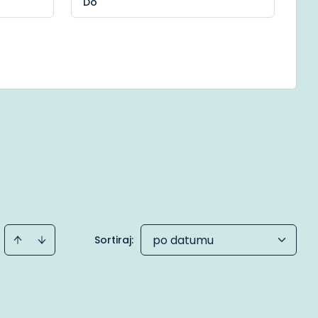
po datumu
Sortiraj
: