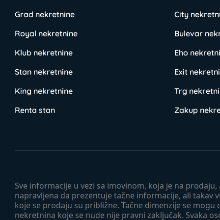
Grad nekretnine
City nekretn
Royal nekretnine
Bulevar nek
Klub nekretnine
Eho nekretn
Stan nekretnine
Exit nekretn
King nekretnine
Trg nekretn
Renta stan
Zakup nekre
Sve informacije u vezi sa imovinom, koja je na prodaju,
napravljena da prezentuje tačne informacije, ali taka
koje se prodaju su približne. Tačne dimenzije se mogu d
nekretnina koje se nude nije pravni zaključak. Svaka o