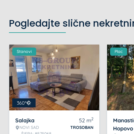
Pogledajte slične nekretn
Stanovi
Plac
360°
2
Salajka
52
m
Manasti
NOVI SAD
TROSOBAN
Hopovo
ŠIFRA: #575068