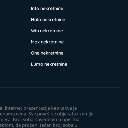
Info nekretnine
Halo nekretnine
Win nekretnine
Max nekretnine
One nekretnine
Lumo nekretnine
. Internet prezentacija kao takva je
menama cena. Sve površine objekata i zemlje
injera. Broj soba navedenih u opisima
tektom, da proceni tačan broj soba u