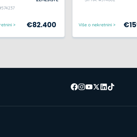
#574237
€
82.400
€
1
etnini >
Više o nekretnini >