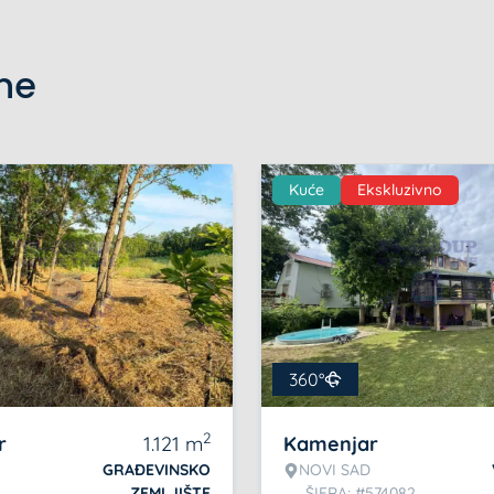
ine
Kuće
Ekskluzivno
360°
2
r
1.121
m
Kamenjar
GRAĐEVINSKO
NOVI SAD
ZEMLJIŠTE
ŠIFRA: #574082