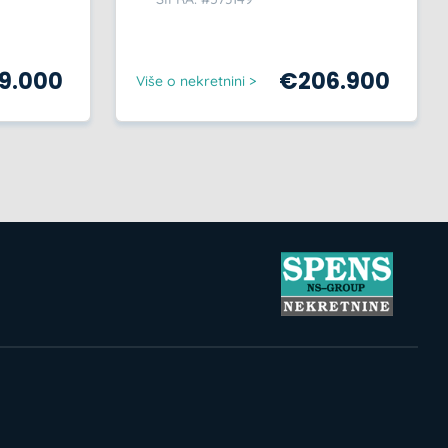
59.000
€
206.900
Više o nekretnini >