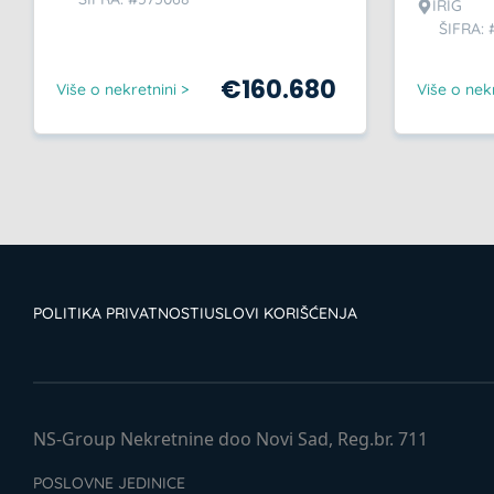
IRIG
ŠIFRA: 
€
160.680
Više o nekretnini >
Više o nekr
POLITIKA PRIVATNOSTI
USLOVI KORIŠĆENJA
NS-Group Nekretnine doo Novi Sad, Reg.br. 711
POSLOVNE JEDINICE