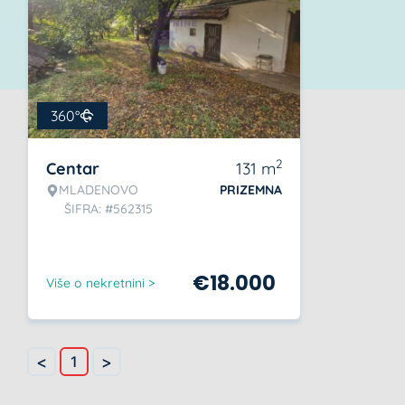
360°
2
Centar
131
m
MLADENOVO
PRIZEMNA
ŠIFRA: #562315
€
18.000
Više o nekretnini >
<
>
1