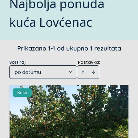
Najbolja ponuda
kuća Lovćenac
Prikazano 1-1 od ukupno 1 rezultata
Sortiraj
:
Postavka:
po datumu
Kuće