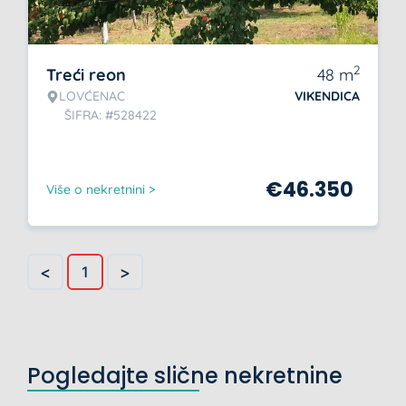
2
Treći reon
48
m
LOVĆENAC
VIKENDICA
ŠIFRA: #528422
€
46.350
Više o nekretnini >
<
>
1
Pogledajte slične nekretnine