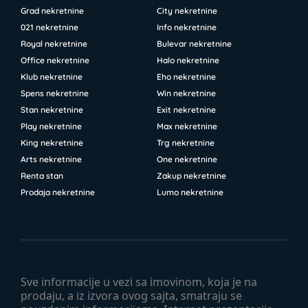
Grad nekretnine
City nekretnine
021 nekretnine
Info nekretnine
Royal nekretnine
Bulevar nekretnine
Office nekretnine
Halo nekretnine
Klub nekretnine
Eho nekretnine
Spens nekretnine
Win nekretnine
Stan nekretnine
Exit nekretnine
Play nekretnine
Max nekretnine
King nekretnine
Trg nekretnine
Arts nekretnine
One nekretnine
Renta stan
Zakup nekretnine
Prodaja nekretnine
Lumo nekretnine
Sve informacije u vezi sa imovinom, koja je na
prodaju, a iz izvora ovog sajta, smatraju se