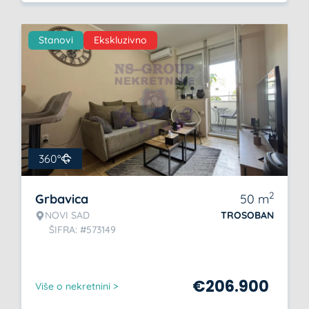
Stanovi
Ekskluzivno
360°
2
Grbavica
50
m
NOVI SAD
TROSOBAN
ŠIFRA: #573149
€
206.900
Više o nekretnini >