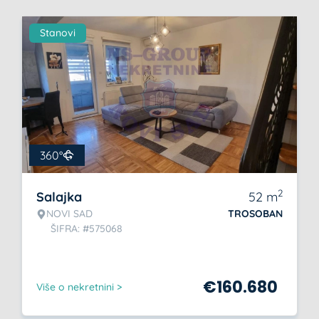
Stanovi
360°
2
Salajka
52
m
NOVI SAD
TROSOBAN
ŠIFRA: #575068
€
160.680
Više o nekretnini >