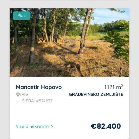
Plac
2
Manastir Hopovo
1.121
m
IRIG
GRAĐEVINSKO ZEMLJIŠTE
ŠIFRA: #574237
€
82.400
Više o nekretnini >