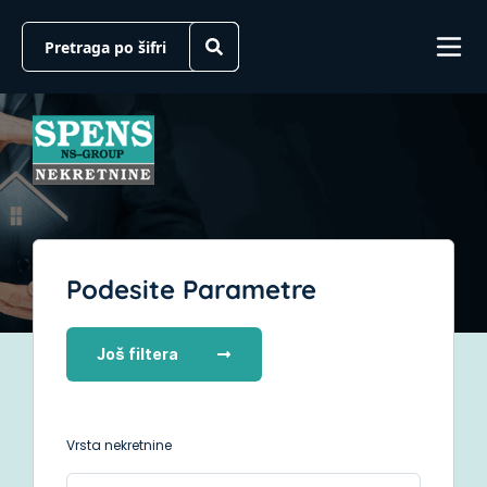
Podesite Parametre
Još filtera
Vrsta nekretnine