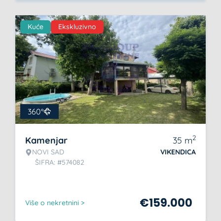
Kuće
Ekskluzivno
360°
2
Kamenjar
35
m
NOVI SAD
VIKENDICA
ŠIFRA: #574082
€
159.000
Više o nekretnini >