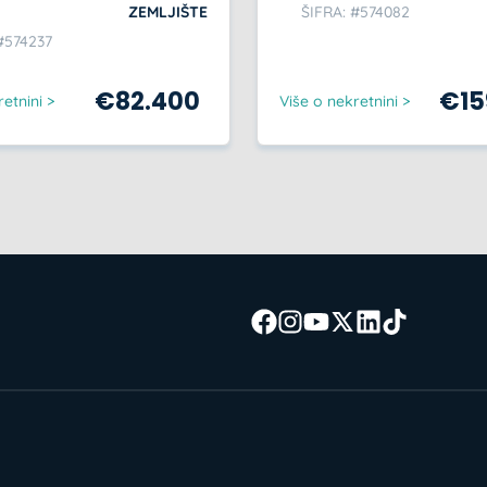
ZEMLJIŠTE
ŠIFRA: #574082
#574237
€
82.400
€
1
etnini >
Više o nekretnini >