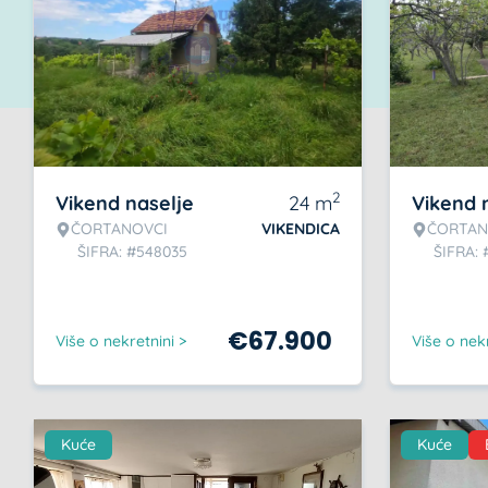
2
Vikend naselje
24
m
Vikend 
ČORTANOVCI
VIKENDICA
ČORTAN
ŠIFRA: #548035
ŠIFRA:
€
67.900
Više o nekretnini >
Više o nekr
Kuće
Kuće