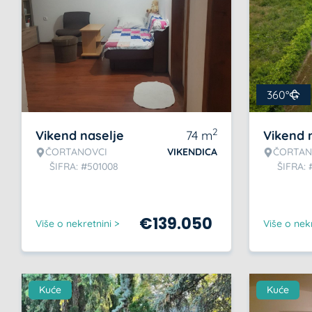
360°
2
Vikend naselje
74
m
Vikend 
ČORTANOVCI
VIKENDICA
ČORTAN
ŠIFRA: #501008
ŠIFRA: 
€
139.050
Više o nekretnini >
Više o nekr
Kuće
Kuće