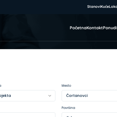
Stanovi
Kuće
Loka
Početna
Kontakt
Ponudi
a
Mesto
Površina