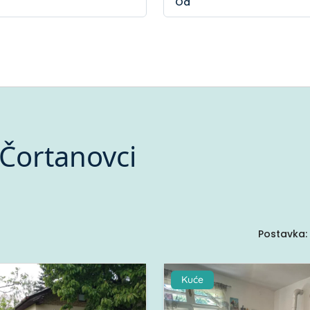
Čortanovci
Postavka:
Kuće