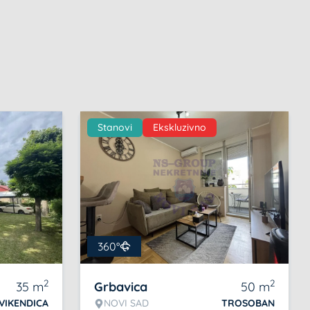
Stanovi
Ekskluzivno
360°
2
2
35
m
Grbavica
50
m
VIKENDICA
NOVI SAD
TROSOBAN