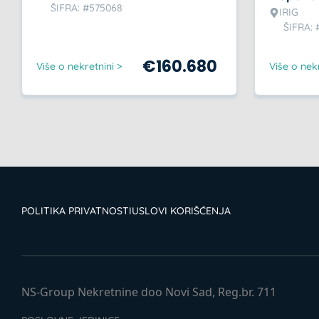
ŠIFRA: #575068
IRIG
ŠIFRA: 
€
160.680
Više o nekretnini >
Više o nekr
POLITIKA PRIVATNOSTI
USLOVI KORIŠĆENJA
NS-Group Nekretnine doo Novi Sad, Reg.br. 711