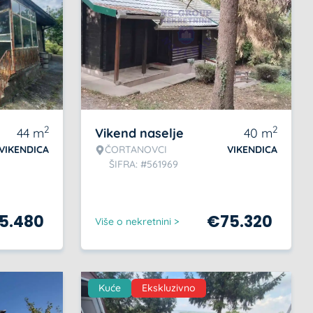
2
2
44
m
Vikend naselje
40
m
VIKENDICA
ČORTANOVCI
VIKENDICA
ŠIFRA: #561969
5.480
€
75.320
Više o nekretnini >
Kuće
Ekskluzivno