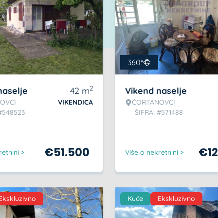
360°
2
naselje
42
m
Vikend naselje
OVCI
VIKENDICA
ČORTANOVCI
 #548523
ŠIFRA: #571488
€
51.500
€
1
etnini >
Više o nekretnini >
Ekskluzivno
Kuće
Ekskluzivno