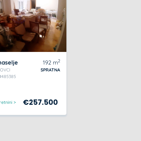
2
naselje
192
m
OVCI
SPRATNA
 #485385
€
257.500
etnini >