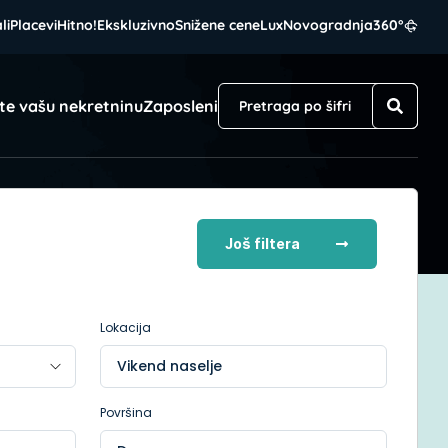
li
Placevi
Hitno!
Ekskluzivno
Snižene cene
Lux
Novogradnja
360°
te vašu nekretninu
Zaposleni
Još filtera
Lokacija
Vikend naselje
Površina