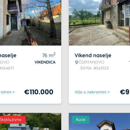
2
naselje
76
m
Vikend naselje
OVCI
VIKENDICA
ČORTANOVCI
#564871
ŠIFRA: #563123
€
110.000
€
9
etnini >
Više o nekretnini >
Ekskluzivno
Kuće