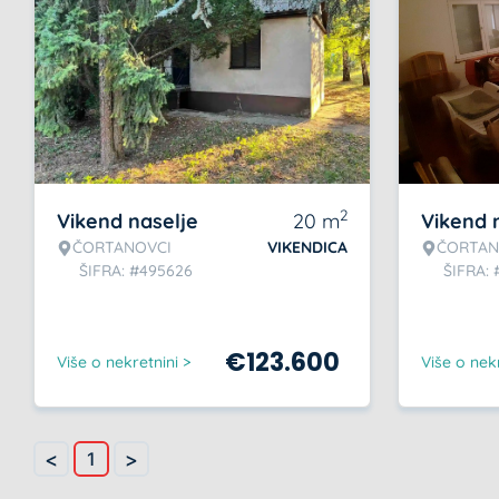
2
Vikend naselje
20
m
Vikend 
ČORTANOVCI
VIKENDICA
ČORTAN
ŠIFRA: #495626
ŠIFRA:
€
123.600
Više o nekretnini >
Više o nekr
<
>
1