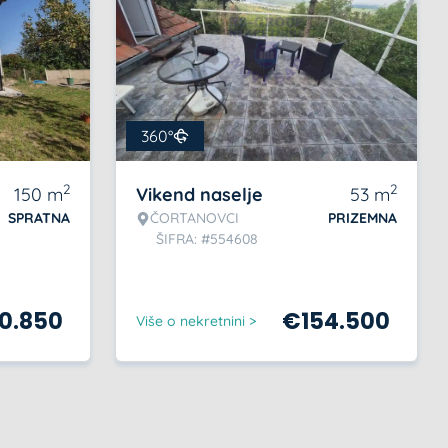
360°
2
2
150
m
Vikend naselje
53
m
SPRATNA
ČORTANOVCI
PRIZEMNA
ŠIFRA: #554608
0.850
€
154.500
Više o nekretnini >