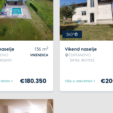
360°
2
naselje
136
m
Vikend naselje
OVCI
VIKENDICA
ČORTANOVCI
#558191
ŠIFRA: #517555
€
180.350
€
20
etnini >
Više o nekretnini >