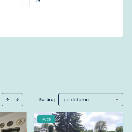
po datumu
Sortiraj
:
Kuće