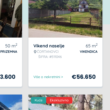
2
2
50
m
Vikend naselje
65
m
PRIZEMNA
ČORTANOVCI
VIKENDICA
ŠIFRA: #511046
23.600
€
56.650
Više o nekretnini >
Kuće
Ekskluzivno