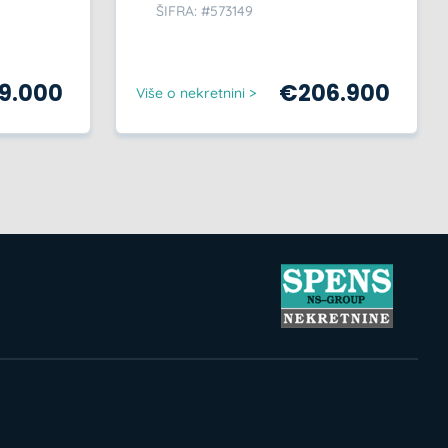
ŠIFRA: #573149
59.000
€
206.900
Više o nekretnini >