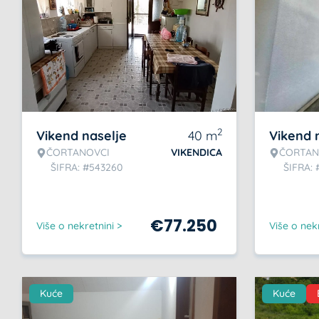
2
Vikend naselje
40
m
Vikend 
ČORTANOVCI
VIKENDICA
ČORTAN
ŠIFRA: #543260
ŠIFRA: 
€
77.250
Više o nekretnini >
Više o nekr
Kuće
Kuće