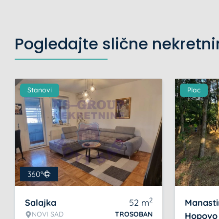
Pogledajte slične nekretn
Stanovi
Plac
360°
2
Salajka
52
m
Manasti
NOVI SAD
TROSOBAN
Hopovo