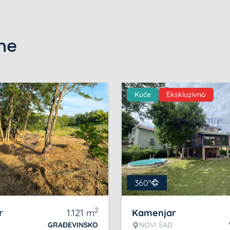
ine
Kuće
Ekskluzivno
360°
2
r
1.121
m
Kamenjar
GRAĐEVINSKO
NOVI SAD