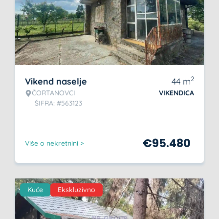
2
Vikend naselje
44
m
ČORTANOVCI
VIKENDICA
ŠIFRA: #563123
€
95.480
Više o nekretnini >
Kuće
Ekskluzivno