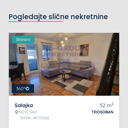
Pogledajte slične nekretnine
Stanovi
360°
2
Salajka
52
m
NOVI SAD
TROSOBAN
ŠIFRA: #575068