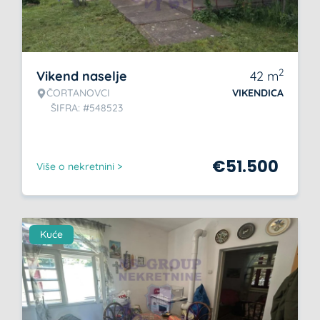
2
Vikend naselje
42
m
ČORTANOVCI
VIKENDICA
ŠIFRA: #548523
€
51.500
Više o nekretnini >
Kuće