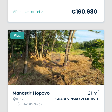
€
160.680
Više o nekretnini >
Plac
2
Manastir Hopovo
1.121
m
IRIG
GRAĐEVINSKO ZEMLJIŠTE
ŠIFRA: #574237