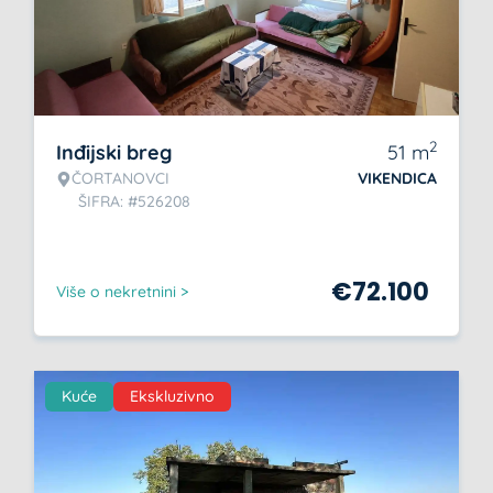
2
Inđijski breg
51
m
ČORTANOVCI
VIKENDICA
ŠIFRA: #526208
€
72.100
Više o nekretnini >
Kuće
Ekskluzivno