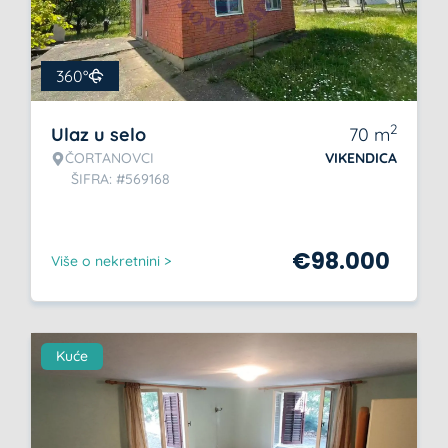
360°
2
Ulaz u selo
70
m
ČORTANOVCI
VIKENDICA
ŠIFRA: #569168
€
98.000
Više o nekretnini >
Kuće