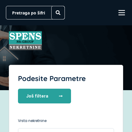
Podesite Parametre
Još filtera
Vrsta nekretnine