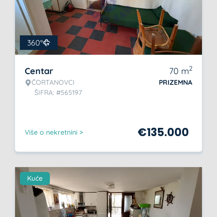
360°
2
Centar
70
m
ČORTANOVCI
PRIZEMNA
ŠIFRA: #565197
€
135.000
Više o nekretnini >
Kuće