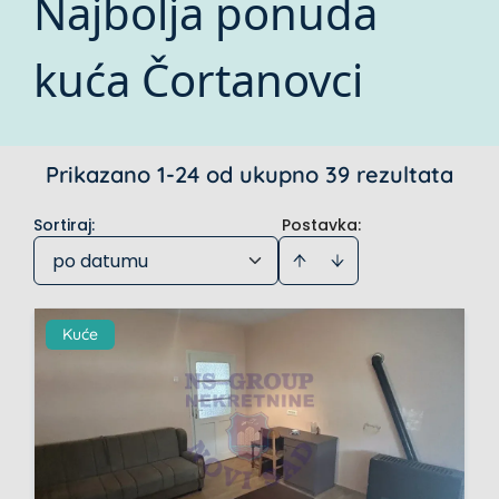
Najbolja ponuda
kuća Čortanovci
Prikazano 1-24 od ukupno 39 rezultata
Sortiraj
:
Postavka:
po datumu
Kuće