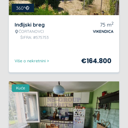
360°
2
Inđijski breg
75
m
ČORTANOVCI
VIKENDICA
ŠIFRA: #575753
€
164.800
Više o nekretnini >
Kuće