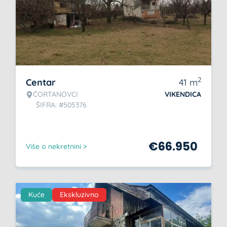
2
Centar
41
m
ČORTANOVCI
VIKENDICA
ŠIFRA: #505376
€
66.950
Više o nekretnini >
Kuće
Ekskluzivno