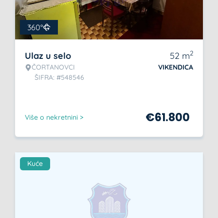
360°
2
Ulaz u selo
52
m
ČORTANOVCI
VIKENDICA
ŠIFRA: #548546
€
61.800
Više o nekretnini >
Kuće