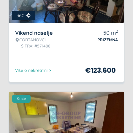
360°
2
Vikend naselje
50
m
ČORTANOVCI
PRIZEMNA
ŠIFRA: #571488
€
123.600
Više o nekretnini >
Kuće