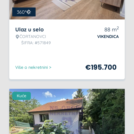
360°
2
Ulaz u selo
88
m
ČORTANOVCI
VIKENDICA
ŠIFRA: #571849
€
195.700
Više o nekretnini >
Kuće