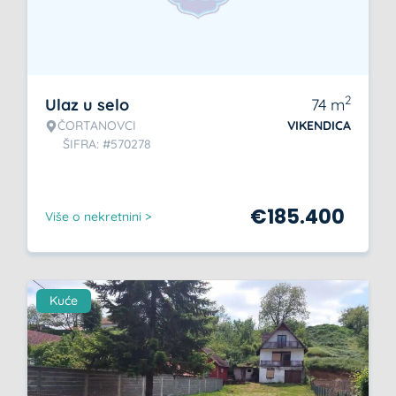
2
Ulaz u selo
74
m
ČORTANOVCI
VIKENDICA
ŠIFRA: #570278
€
185.400
Više o nekretnini >
Kuće