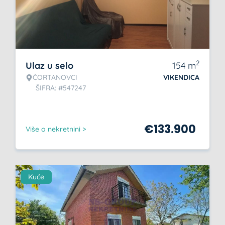
2
Ulaz u selo
154
m
ČORTANOVCI
VIKENDICA
ŠIFRA: #547247
€
133.900
Više o nekretnini >
Kuće