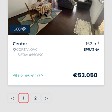
360°
2
Centar
152
m
ČORTANOVCI
SPRATNA
ŠIFRA: #550890
€
53.050
Više o nekretnini >
<
>
1
2