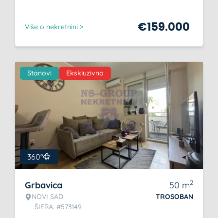
€
159.000
Više o nekretnini >
Stanovi
Ekskluzivno
360°
2
Grbavica
50
m
NOVI SAD
TROSOBAN
ŠIFRA: #573149