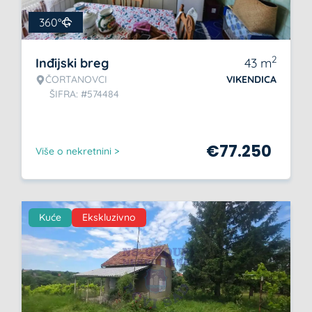
360°
2
Inđijski breg
43
m
ČORTANOVCI
VIKENDICA
ŠIFRA: #574484
€
77.250
Više o nekretnini >
Kuće
Ekskluzivno