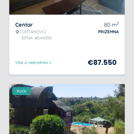
2
Centar
80
m
ČORTANOVCI
PRIZEMNA
ŠIFRA: #544090
€
87.550
Više o nekretnini >
Kuće