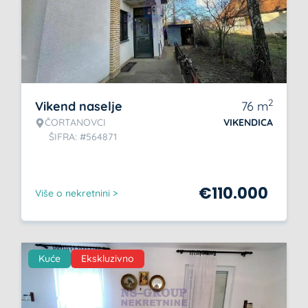
2
Vikend naselje
76
m
ČORTANOVCI
VIKENDICA
ŠIFRA: #564871
€
110.000
Više o nekretnini >
Kuće
Ekskluzivno