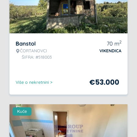
2
Banstol
70
m
ČORTANOVCI
VIKENDICA
ŠIFRA: #518003
€
53.000
Više o nekretnini >
Kuće