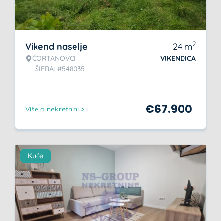
2
Vikend naselje
24
m
ČORTANOVCI
VIKENDICA
ŠIFRA: #548035
€
67.900
Više o nekretnini >
Kuće