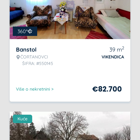
360°
2
Banstol
39
m
ČORTANOVCI
VIKENDICA
ŠIFRA: #550145
€
82.700
Više o nekretnini >
Kuće