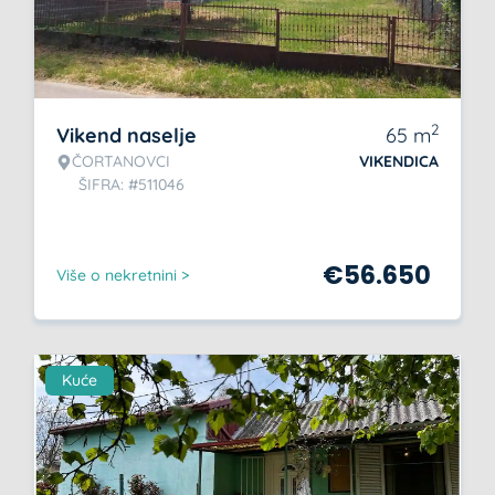
2
Vikend naselje
65
m
ČORTANOVCI
VIKENDICA
ŠIFRA: #511046
€
56.650
Više o nekretnini >
Kuće