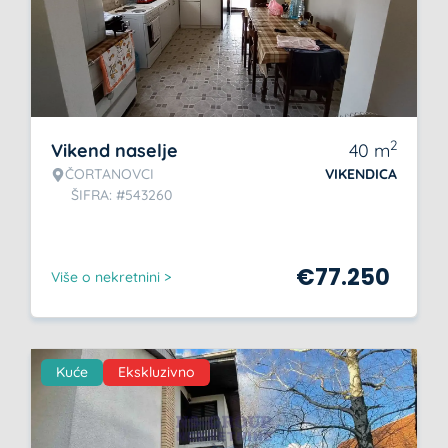
2
Vikend naselje
40
m
ČORTANOVCI
VIKENDICA
ŠIFRA: #543260
€
77.250
Više o nekretnini >
Kuće
Ekskluzivno