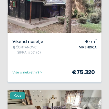
2
Vikend naselje
40
m
ČORTANOVCI
VIKENDICA
ŠIFRA: #561969
€
75.320
Više o nekretnini >
Kuće