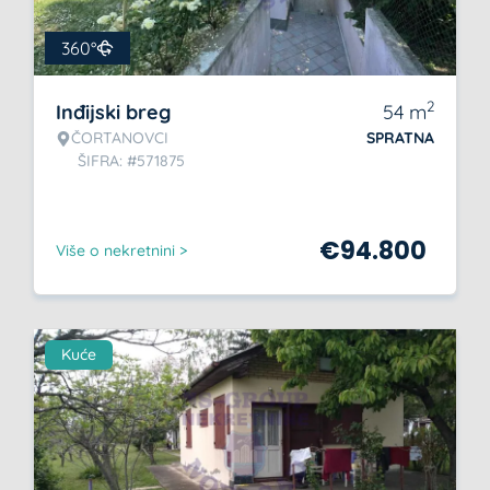
360°
2
Inđijski breg
54
m
ČORTANOVCI
SPRATNA
ŠIFRA: #571875
€
94.800
Više o nekretnini >
Kuće