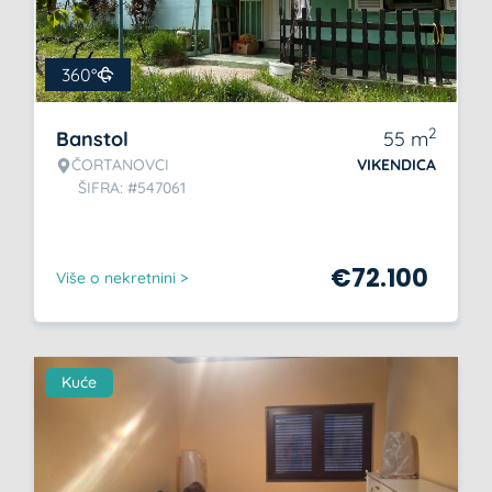
360°
2
Banstol
55
m
ČORTANOVCI
VIKENDICA
ŠIFRA: #547061
€
72.100
Više o nekretnini >
Kuće