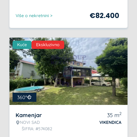
€
82.400
Više o nekretnini >
Kuće
Ekskluzivno
360°
2
Kamenjar
35
m
NOVI SAD
VIKENDICA
ŠIFRA: #574082