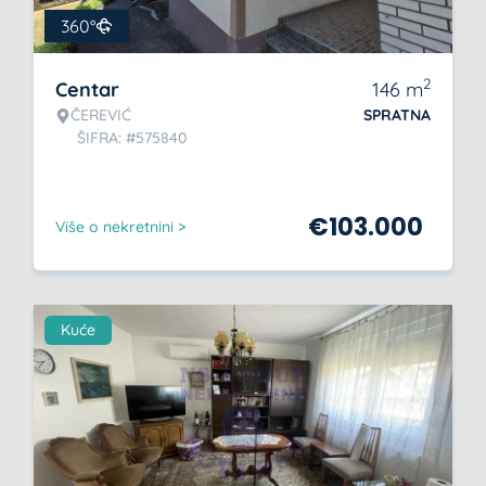
360°
2
Centar
146
m
ČEREVIĆ
SPRATNA
ŠIFRA: #575840
€
103.000
Više o nekretnini >
Kuće