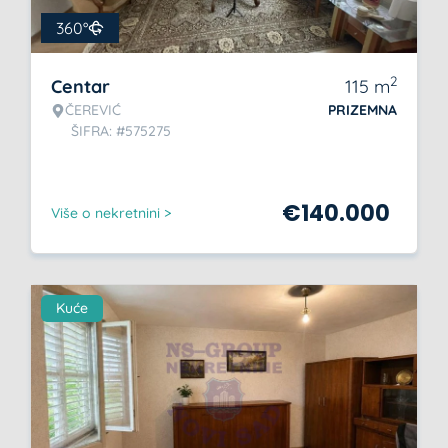
360°
2
Centar
115
m
ČEREVIĆ
PRIZEMNA
ŠIFRA: #575275
€
140.000
Više o nekretnini >
Kuće