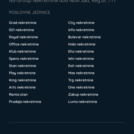
NS-Group Nekretnine doo Novi Sad, Reg.br. 711
POSLOVNE JEDINICE
Grad nekretnine
City nekretnine
021 nekretnine
Info nekretnine
Royal nekretnine
Bulevar nekretnine
Office nekretnine
Halo nekretnine
Klub nekretnine
Eho nekretnine
Spens nekretnine
Win nekretnine
Stan nekretnine
Exit nekretnine
Play nekretnine
Max nekretnine
King nekretnine
Trg nekretnine
Arts nekretnine
One nekretnine
Renta stan
Zakup nekretnine
Prodaja nekretnine
Lumo nekretnine