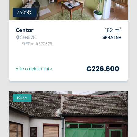
360°
2
Centar
182
m
ČEREVIĆ
SPRATNA
ŠIFRA: #570675
€
226.600
Više o nekretnini >
Kuće