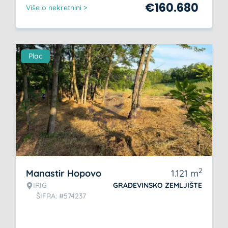
€
160.680
Više o nekretnini >
Plac
2
Manastir Hopovo
1.121
m
IRIG
GRAĐEVINSKO ZEMLJIŠTE
ŠIFRA: #574237