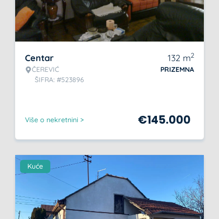
2
Centar
132
m
ČEREVIĆ
PRIZEMNA
ŠIFRA: #523896
€
145.000
Više o nekretnini >
Kuće