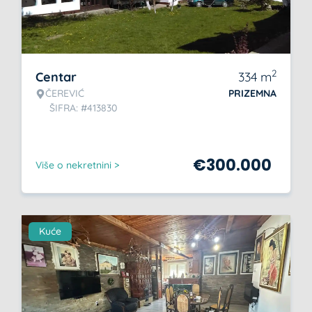
2
Centar
334
m
ČEREVIĆ
PRIZEMNA
ŠIFRA: #413830
€
300.000
Više o nekretnini >
Kuće