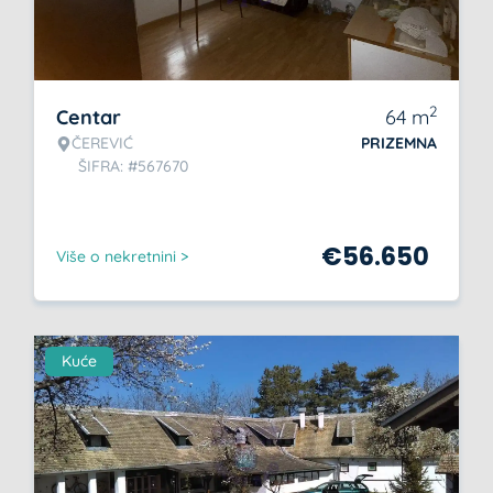
2
Centar
64
m
ČEREVIĆ
PRIZEMNA
ŠIFRA: #567670
€
56.650
Više o nekretnini >
Kuće