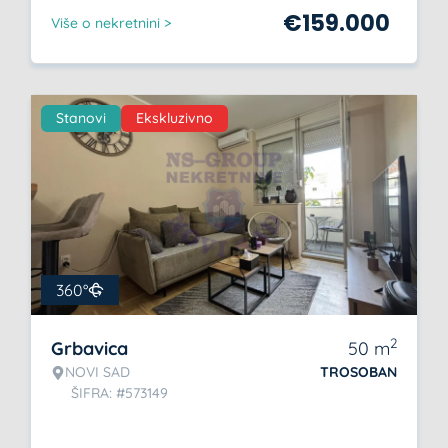
€
159.000
Više o nekretnini >
Stanovi
Ekskluzivno
360°
2
Grbavica
50
m
NOVI SAD
TROSOBAN
ŠIFRA: #573149