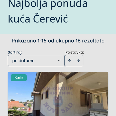
Najbolja ponuda
kuća Čerević
Prikazano 1-16 od ukupno 16 rezultata
Sortiraj
:
Postavka:
po datumu
Kuće