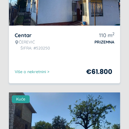
2
Centar
110
m
ČEREVIĆ
PRIZEMNA
ŠIFRA: #520250
€
61.800
Više o nekretnini >
Kuće