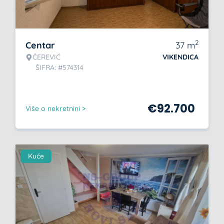
2
Centar
37
m
ČEREVIĆ
VIKENDICA
ŠIFRA: #574314
€
92.700
Više o nekretnini >
Kuće