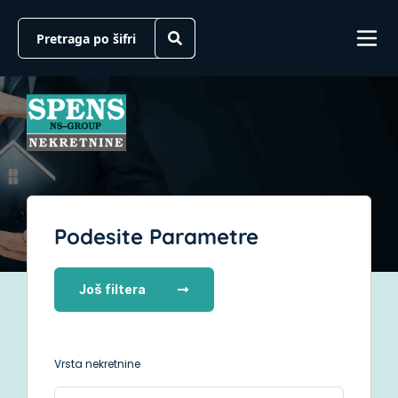
Podesite Parametre
Još filtera
Vrsta nekretnine