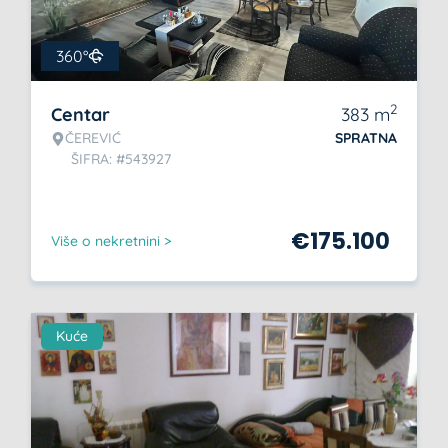
360°
2
Centar
383
m
ČEREVIĆ
SPRATNA
ŠIFRA: #543927
€
175.100
Više o nekretnini >
Kuće