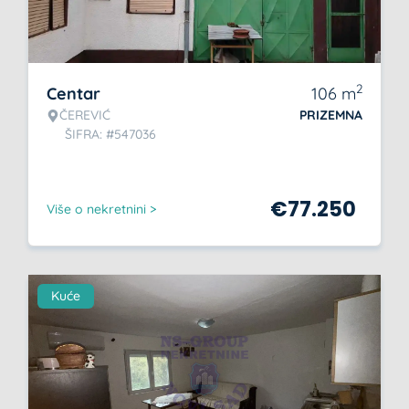
2
Centar
106
m
ČEREVIĆ
PRIZEMNA
ŠIFRA: #547036
€
77.250
Više o nekretnini >
Kuće