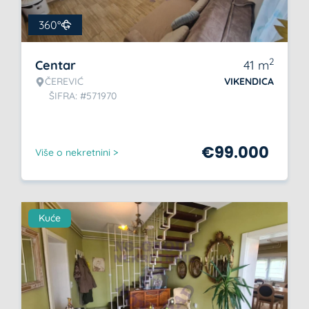
360°
2
Centar
41
m
ČEREVIĆ
VIKENDICA
ŠIFRA: #571970
€
99.000
Više o nekretnini >
Kuće