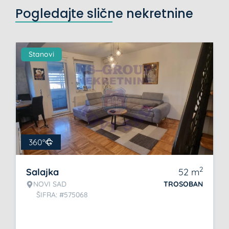
Pogledajte slične nekretnine
Stanovi
360°
2
Salajka
52
m
NOVI SAD
TROSOBAN
ŠIFRA: #575068