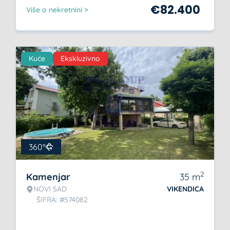
€
82.400
Više o nekretnini >
Kuće
Ekskluzivno
360°
2
Kamenjar
35
m
NOVI SAD
VIKENDICA
ŠIFRA: #574082