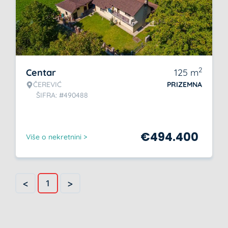
2
Centar
125
m
ČEREVIĆ
PRIZEMNA
ŠIFRA: #490488
€
494.400
Više o nekretnini >
<
>
1