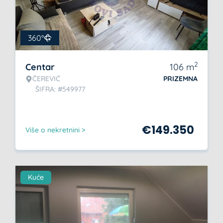
360°
2
Centar
106
m
ČEREVIĆ
PRIZEMNA
ŠIFRA: #549977
€
149.350
Više o nekretnini >
Kuće