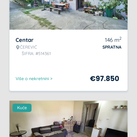
2
Centar
146
m
ČEREVIĆ
SPRATNA
ŠIFRA: #514361
€
97.850
Više o nekretnini >
Kuće