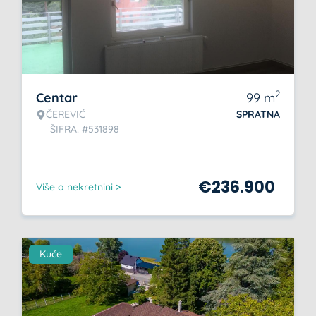
2
Centar
99
m
ČEREVIĆ
SPRATNA
ŠIFRA: #531898
€
236.900
Više o nekretnini >
Kuće