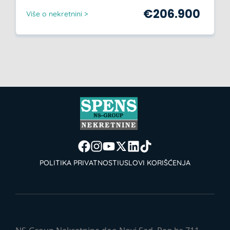
€
206.900
Više o nekretnini >
POLITIKA PRIVATNOSTI
USLOVI KORIŠĆENJA