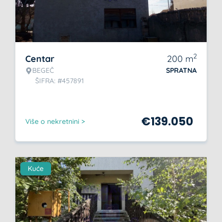
2
Centar
200
m
BEGEČ
SPRATNA
ŠIFRA: #457891
€
139.050
Više o nekretnini >
Kuće