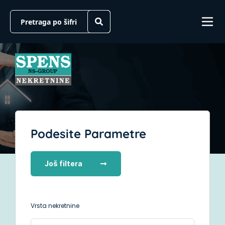
Podesite Parametre
Još filtera
Vrsta nekretnine