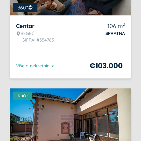
360°
2
Centar
106
m
BEGEČ
SPRATNA
ŠIFRA: #554765
€
103.000
Više o nekretnini >
Kuće