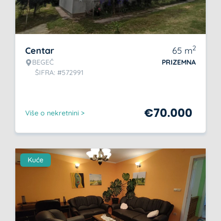
2
Centar
65
m
BEGEČ
PRIZEMNA
ŠIFRA: #572991
€
70.000
Više o nekretnini >
Kuće