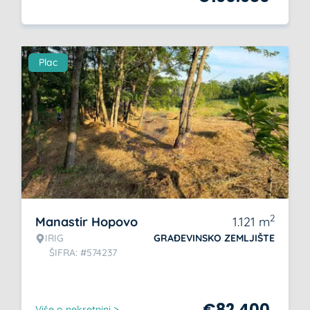
Plac
2
Manastir Hopovo
1.121
m
IRIG
GRAĐEVINSKO ZEMLJIŠTE
ŠIFRA: #574237
€
82.400
Više o nekretnini >