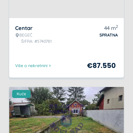
2
Centar
44
m
BEGEČ
SPRATNA
ŠIFRA: #5740781
€
87.550
Više o nekretnini >
Kuće