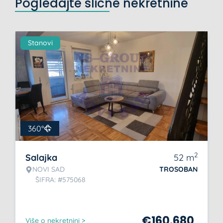
Pogledajte slične nekretnine
Stanovi
360°
2
Salajka
52
m
NOVI SAD
TROSOBAN
ŠIFRA: #575068
€
160.680
Više o nekretnini >