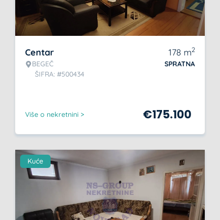
2
Centar
178
m
BEGEČ
SPRATNA
ŠIFRA: #500434
€
175.100
Više o nekretnini >
Kuće