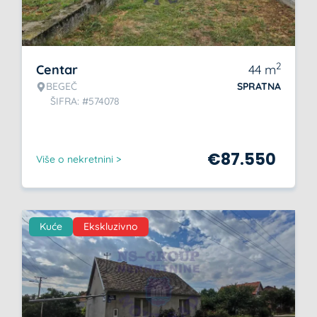
2
Centar
44
m
BEGEČ
SPRATNA
ŠIFRA: #574078
€
87.550
Više o nekretnini >
Kuće
Ekskluzivno