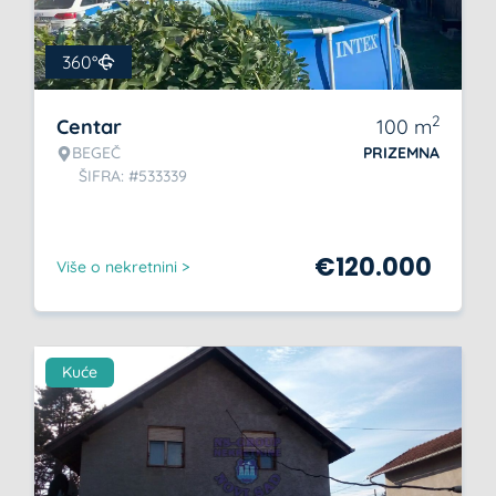
360°
2
Centar
100
m
BEGEČ
PRIZEMNA
ŠIFRA: #533339
€
120.000
Više o nekretnini >
Kuće