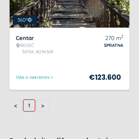
360°
2
Centar
270
m
BEGEČ
SPRATNA
ŠIFRA: #296309
€
123.600
Više o nekretnini >
<
>
1