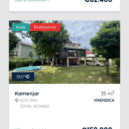
Kuće
Ekskluzivno
360°
2
Kamenjar
35
m
NOVI SAD
VIKENDICA
ŠIFRA: #574082