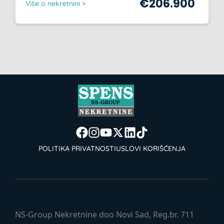
€
206.900
Više o nekretnini >
POLITIKA PRIVATNOSTI
USLOVI KORIŠĆENJA
NS-Group Nekretnine doo Novi Sad, Reg.br. 711