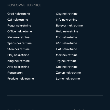
POSLOVNE JEDINICE
Grad nekretnine
City nekretnine
021 nekretnine
Info nekretnine
Royal nekretnine
Bulevar nekretnine
Office nekretnine
Halo nekretnine
Klub nekretnine
Eho nekretnine
Spens nekretnine
Win nekretnine
Stan nekretnine
Exit nekretnine
Play nekretnine
Max nekretnine
King nekretnine
Trg nekretnine
Arts nekretnine
One nekretnine
Renta stan
Zakup nekretnine
Prodaja nekretnine
Lumo nekretnine