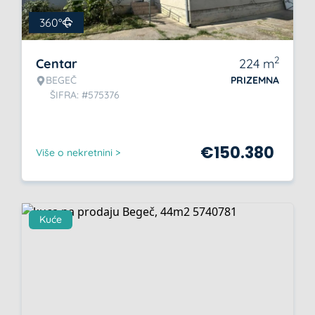
360°
2
Centar
224
m
BEGEČ
PRIZEMNA
ŠIFRA: #575376
€
150.380
Više o nekretnini >
Kuće