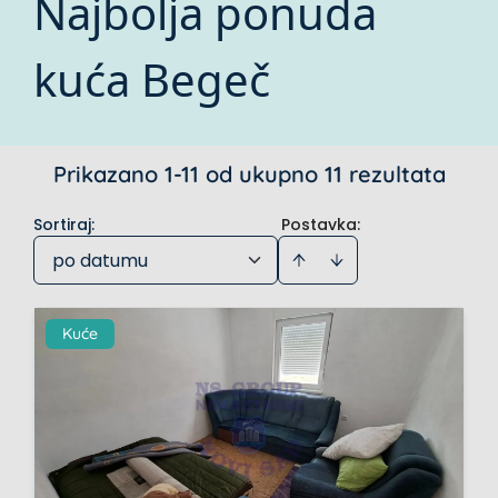
Najbolja ponuda
kuća Begeč
Prikazano 1-11 od ukupno 11 rezultata
Sortiraj
:
Postavka:
po datumu
Kuće