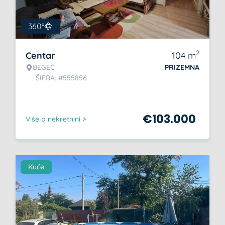
360°
2
Centar
104
m
BEGEČ
PRIZEMNA
ŠIFRA: #555856
€
103.000
Više o nekretnini >
Kuće