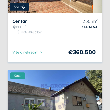
360°
2
Centar
350
m
BEGEČ
SPRATNA
ŠIFRA: #486157
€
360.500
Više o nekretnini >
Kuće