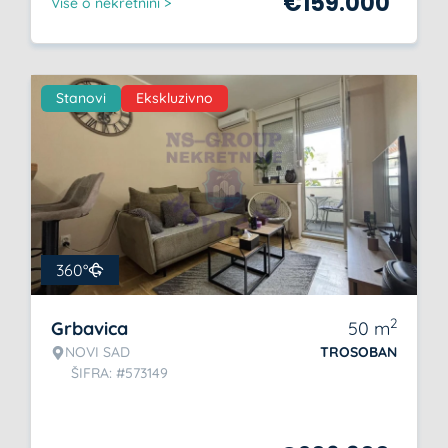
€
159.000
Više o nekretnini >
Stanovi
Ekskluzivno
360°
2
Grbavica
50
m
NOVI SAD
TROSOBAN
ŠIFRA: #573149