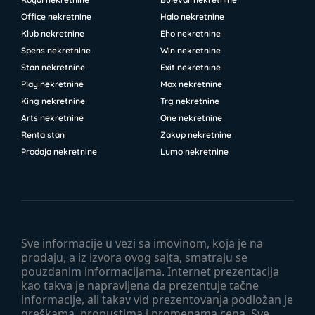
Office nekretnine
Halo nekretnine
Klub nekretnine
Eho nekretnine
Spens nekretnine
Win nekretnine
Stan nekretnine
Exit nekretnine
Play nekretnine
Max nekretnine
King nekretnine
Trg nekretnine
Arts nekretnine
One nekretnine
Renta stan
Zakup nekretnine
Prodaja nekretnine
Lumo nekretnine
Sve informacije u vezi sa imovinom, koja je na
prodaju, a iz izvora ovog sajta, smatraju se
pouzdanim informacijama. Internet prezentacija
kao takva je napravljena da prezentuje tačne
informacije, ali takav vid prezentovanja podložan je
greškama, propustima i promenama cena. Sve