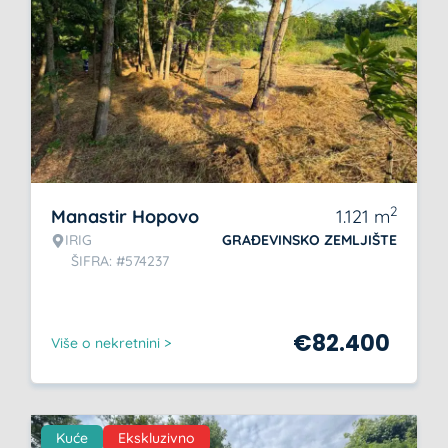
2
Manastir Hopovo
1.121
m
IRIG
GRAĐEVINSKO ZEMLJIŠTE
ŠIFRA: #574237
€
82.400
Više o nekretnini >
Kuće
Ekskluzivno