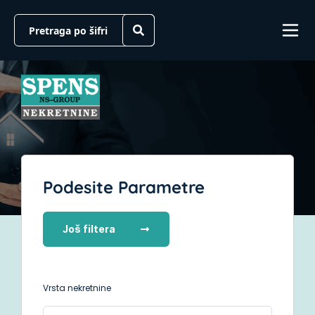
Podesite Parametre
Još filtera
Vrsta nekretnine