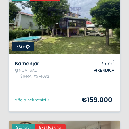
360°
2
Kamenjar
35
m
NOVI SAD
VIKENDICA
ŠIFRA: #574082
€
159.000
Više o nekretnini >
Stanovi
Ekskluzivno