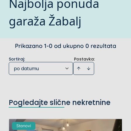
Najbolja ponuda
garaža Žabalj
Prikazano 1-0 od ukupno 0 rezultata
Sortiraj
:
Postavka:
po datumu
Pogledajte slične nekretnine
Stanovi