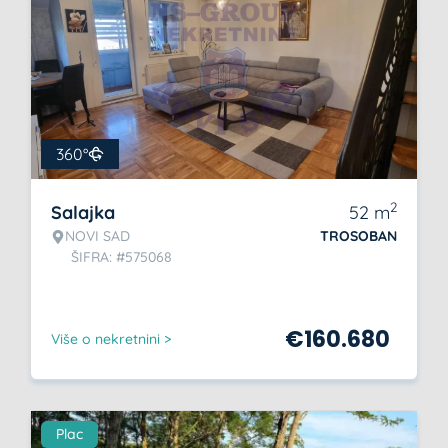
360°
2
Salajka
52
m
NOVI SAD
TROSOBAN
ŠIFRA: #575068
€
160.680
Više o nekretnini >
Plac