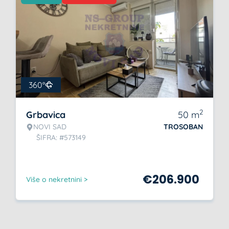
360°
2
Grbavica
50
m
NOVI SAD
TROSOBAN
ŠIFRA: #573149
€
206.900
Više o nekretnini >