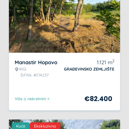
2
Manastir Hopovo
1.121
m
IRIG
GRAĐEVINSKO ZEMLJIŠTE
ŠIFRA: #574237
€
82.400
Više o nekretnini >
Kuće
Ekskluzivno