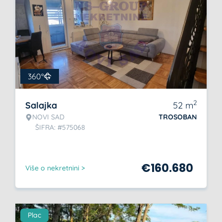
360°
2
Salajka
52
m
NOVI SAD
TROSOBAN
ŠIFRA: #575068
€
160.680
Više o nekretnini >
Plac