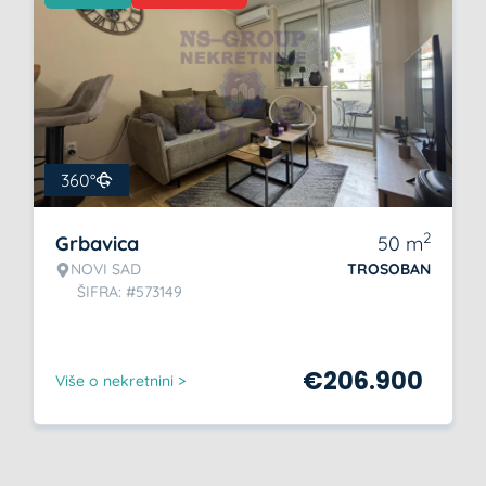
360°
2
Grbavica
50
m
NOVI SAD
TROSOBAN
ŠIFRA: #573149
€
206.900
Više o nekretnini >