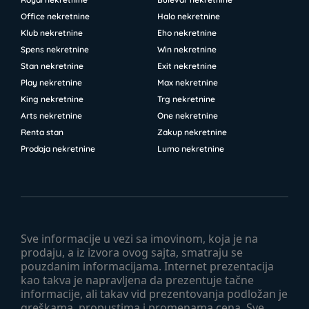
Office nekretnine
Halo nekretnine
Klub nekretnine
Eho nekretnine
Spens nekretnine
Win nekretnine
Stan nekretnine
Exit nekretnine
Play nekretnine
Max nekretnine
King nekretnine
Trg nekretnine
Arts nekretnine
One nekretnine
Renta stan
Zakup nekretnine
Prodaja nekretnine
Lumo nekretnine
Sve informacije u vezi sa imovinom, koja je na
prodaju, a iz izvora ovog sajta, smatraju se
pouzdanim informacijama. Internet prezentacija
kao takva je napravljena da prezentuje tačne
informacije, ali takav vid prezentovanja podložan je
greškama, propustima i promenama cena. Sve