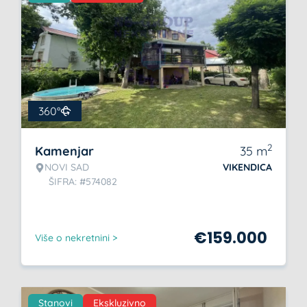
360°
2
Kamenjar
35
m
NOVI SAD
VIKENDICA
ŠIFRA: #574082
€
159.000
Više o nekretnini >
Stanovi
Ekskluzivno