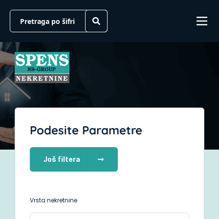
Podesite Parametre
Još filtera
Vrsta nekretnine