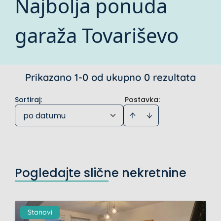
Najbolja ponuda
garaža Tovariševo
Prikazano 1-0 od ukupno 0 rezultata
Sortiraj
:
Postavka:
po datumu
Pogledajte slične nekretnine
Stanovi