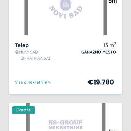
2
Telep
13
m
NOVI SAD
GARAŽNO MESTO
ŠIFRA: #559672
€
19.780
Više o nekretnini >
Garaže