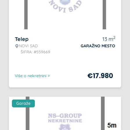
2
Telep
13
m
NOVI SAD
GARAŽNO MESTO
ŠIFRA: #559669
€
17.980
Više o nekretnini >
Garaže