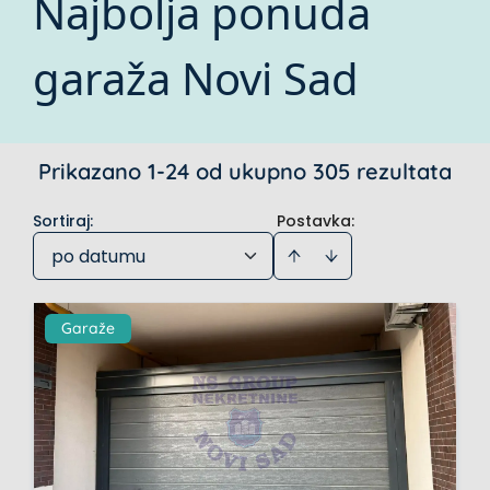
Najbolja ponuda
garaža Novi Sad
Prikazano 1-24 od ukupno 305 rezultata
Sortiraj
:
Postavka:
po datumu
Garaže