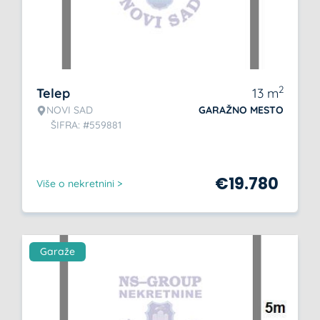
2
Telep
13
m
NOVI SAD
GARAŽNO MESTO
ŠIFRA: #559881
€
19.780
Više o nekretnini >
Garaže