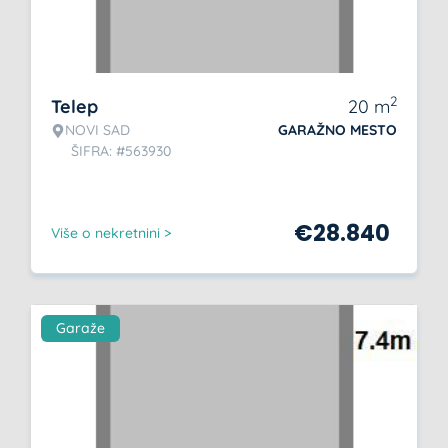
2
Telep
20
m
NOVI SAD
GARAŽNO MESTO
ŠIFRA: #563930
€
28.840
Više o nekretnini >
Garaže