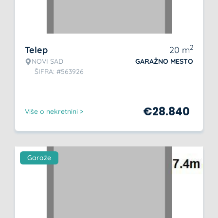
2
Telep
20
m
NOVI SAD
GARAŽNO MESTO
ŠIFRA: #563926
€
28.840
Više o nekretnini >
Garaže