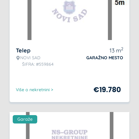
2
Telep
13
m
NOVI SAD
GARAŽNO MESTO
ŠIFRA: #559864
€
19.780
Više o nekretnini >
Garaže