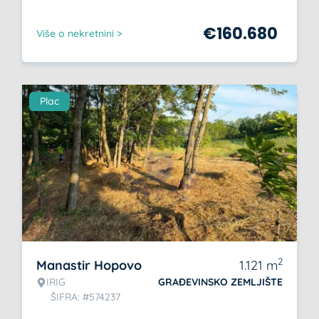
€
160.680
Više o nekretnini >
Plac
2
Manastir Hopovo
1.121
m
IRIG
GRAĐEVINSKO ZEMLJIŠTE
ŠIFRA: #574237