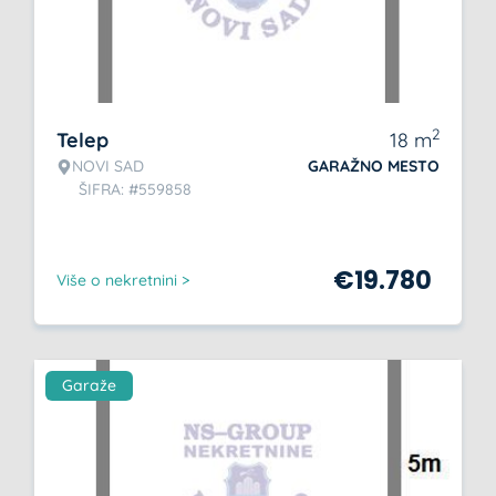
2
Telep
18
m
NOVI SAD
GARAŽNO MESTO
ŠIFRA: #559858
€
19.780
Više o nekretnini >
Garaže