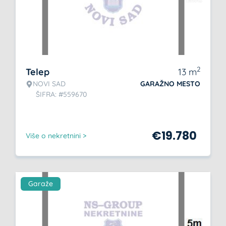
2
Telep
13
m
NOVI SAD
GARAŽNO MESTO
ŠIFRA: #559670
€
19.780
Više o nekretnini >
Garaže