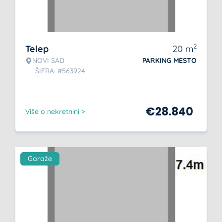
2
Telep
20
m
NOVI SAD
PARKING MESTO
ŠIFRA: #563924
€
28.840
Više o nekretnini >
Garaže