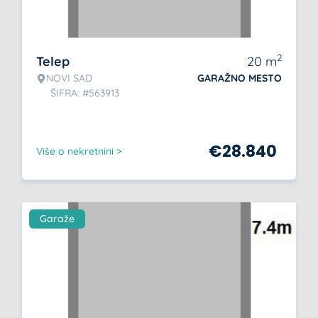
2
Telep
20
m
NOVI SAD
GARAŽNO MESTO
ŠIFRA: #563913
€
28.840
Više o nekretnini >
Garaže