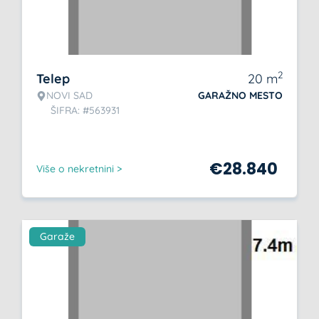
2
Telep
20
m
NOVI SAD
GARAŽNO MESTO
ŠIFRA: #563931
€
28.840
Više o nekretnini >
Garaže