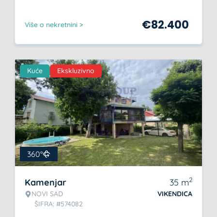
€
82.400
Više o nekretnini >
Kuće
Ekskluzivno
360°
2
Kamenjar
35
m
NOVI SAD
VIKENDICA
ŠIFRA: #574082