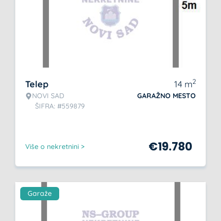
2
Telep
14
m
NOVI SAD
GARAŽNO MESTO
ŠIFRA: #559879
€
19.780
Više o nekretnini >
Garaže