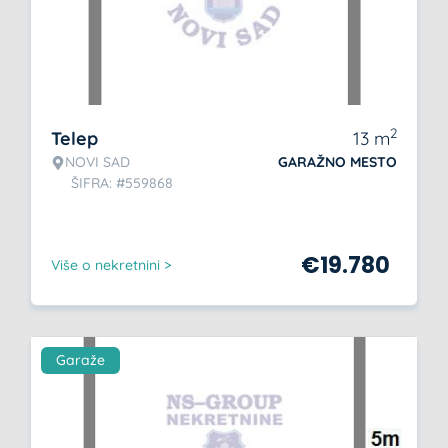
2
Telep
13
m
NOVI SAD
GARAŽNO MESTO
ŠIFRA: #559868
€
19.780
Više o nekretnini >
Garaže