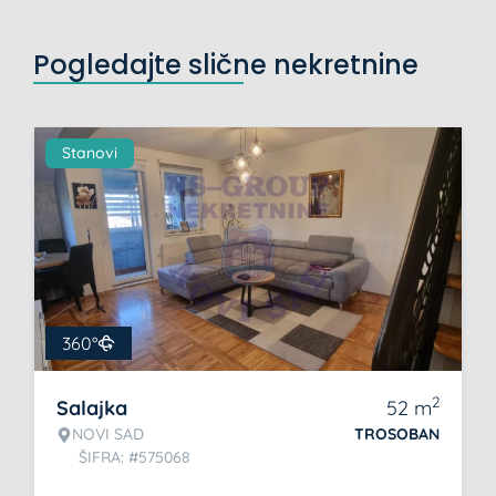
Pogledajte slične nekretnine
Stanovi
360°
2
Salajka
52
m
NOVI SAD
TROSOBAN
ŠIFRA: #575068