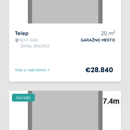
2
Telep
20
m
NOVI SAD
GARAŽNO MESTO
ŠIFRA: #563933
€
28.840
Više o nekretnini >
Garaže