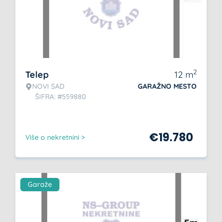
2
Telep
12
m
NOVI SAD
GARAŽNO MESTO
ŠIFRA: #559880
€
19.780
Više o nekretnini >
Garaže