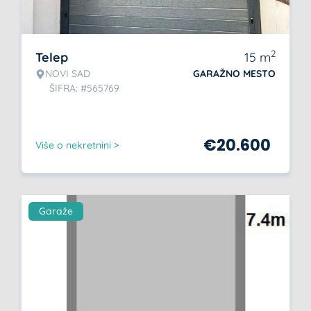
2
Telep
15
m
NOVI SAD
GARAŽNO MESTO
ŠIFRA: #565769
€
20.600
Više o nekretnini >
Garaže