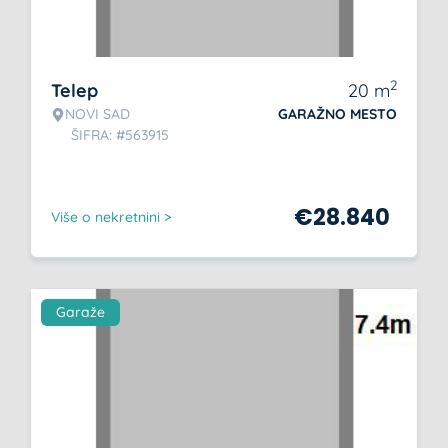
2
Telep
20
m
NOVI SAD
GARAŽNO MESTO
ŠIFRA: #563915
€
28.840
Više o nekretnini >
Garaže