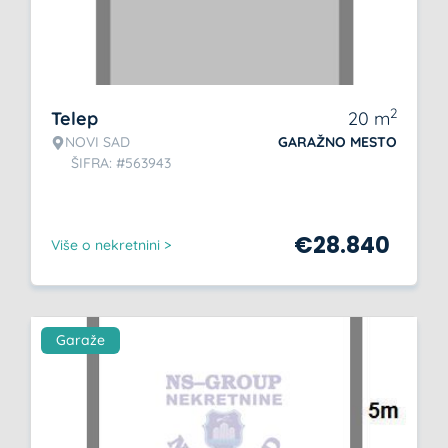
2
Telep
20
m
NOVI SAD
GARAŽNO MESTO
ŠIFRA: #563943
€
28.840
Više o nekretnini >
Garaže