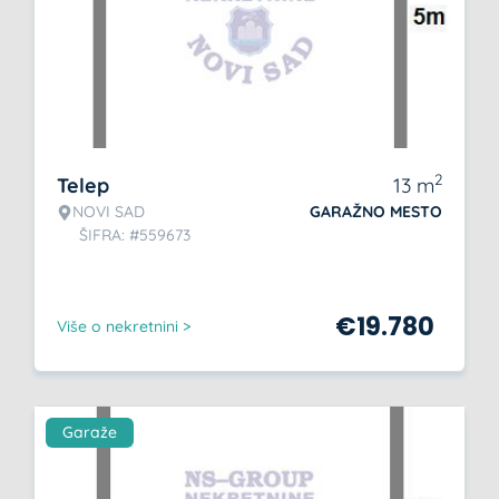
2
Telep
13
m
NOVI SAD
GARAŽNO MESTO
ŠIFRA: #559673
€
19.780
Više o nekretnini >
Garaže