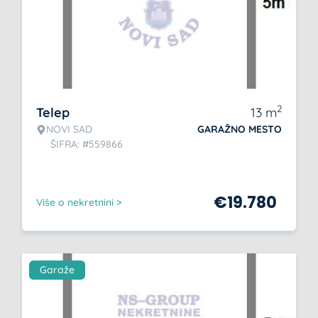
2
Telep
13
m
NOVI SAD
GARAŽNO MESTO
ŠIFRA: #559866
€
19.780
Više o nekretnini >
Garaže