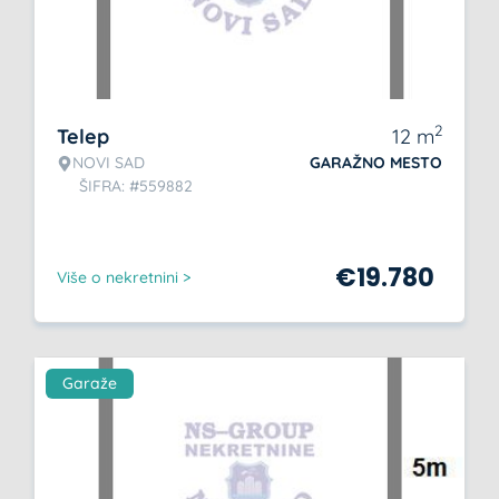
2
Telep
12
m
NOVI SAD
GARAŽNO MESTO
ŠIFRA: #559882
€
19.780
Više o nekretnini >
Garaže