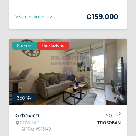
€
159.000
Više o nekretnini >
Stanovi
Ekskluzivno
360°
2
Grbavica
50
m
NOVI SAD
TROSOBAN
ŠIFRA: #573149