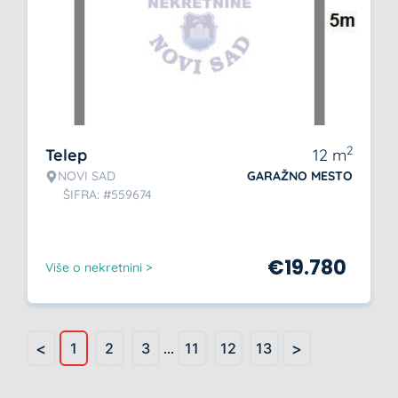
2
Telep
12
m
NOVI SAD
GARAŽNO MESTO
ŠIFRA: #559674
€
19.780
Više o nekretnini >
<
>
1
2
3
...
11
12
13