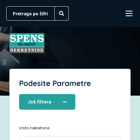
Podesite Parametre
Još filtera
Vrsta nekretnine