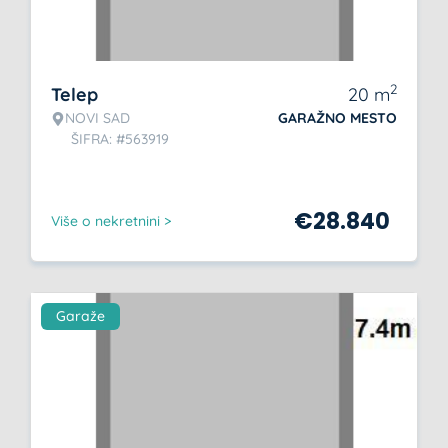
2
Telep
20
m
NOVI SAD
GARAŽNO MESTO
ŠIFRA: #563919
€
28.840
Više o nekretnini >
Garaže