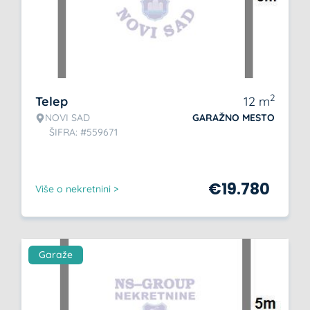
2
Telep
12
m
NOVI SAD
GARAŽNO MESTO
ŠIFRA: #559671
€
19.780
Više o nekretnini >
Garaže