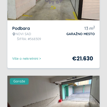
2
Podbara
13
m
NOVI SAD
GARAŽNO MESTO
ŠIFRA: #568309
€
21.630
Više o nekretnini >
Garaže