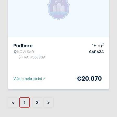
2
Podbara
16
m
NOVI SAD
GARAŽA
ŠIFRA: #538809
€
20.070
Više o nekretnini >
<
>
1
2