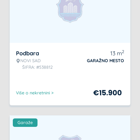
2
Podbara
13
m
NOVI SAD
GARAŽNO MESTO
ŠIFRA: #538812
€
15.900
Više o nekretnini >
Garaže