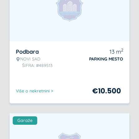
2
Podbara
13
m
NOVI SAD
PARKING MESTO
ŠIFRA: #489513
€
10.500
Više o nekretnini >
Garaže