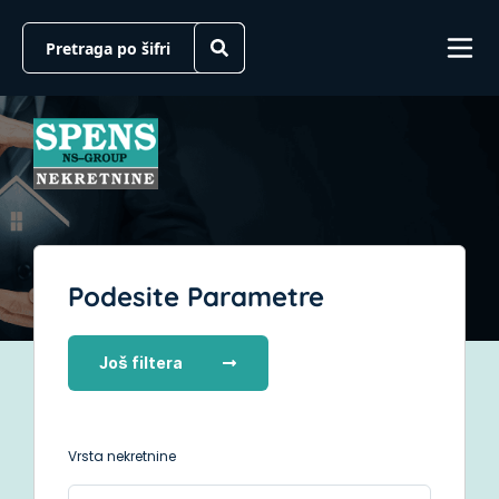
Podesite Parametre
Još filtera
Vrsta nekretnine