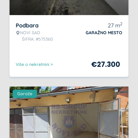
2
Podbara
27
m
NOVI SAD
GARAŽNO MESTO
ŠIFRA: #575360
€
27.300
Više o nekretnini >
Garaže