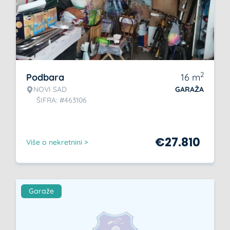
2
Podbara
16
m
NOVI SAD
GARAŽA
ŠIFRA: #463106
€
27.810
Više o nekretnini >
Garaže