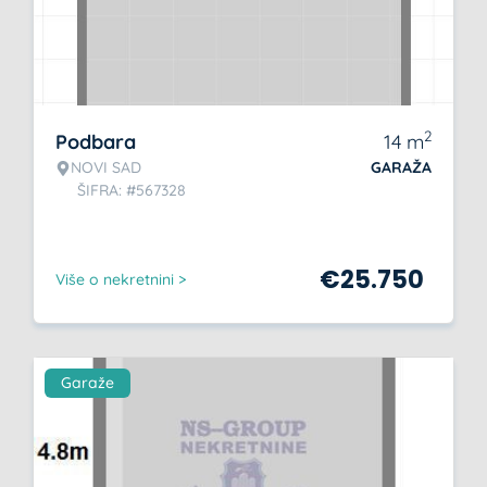
2
Podbara
14
m
NOVI SAD
GARAŽA
ŠIFRA: #567328
€
25.750
Više o nekretnini >
Garaže