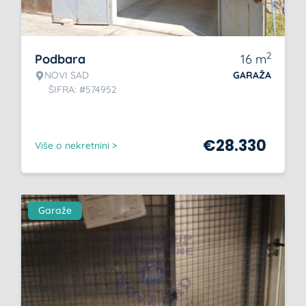
2
Podbara
16
m
NOVI SAD
GARAŽA
ŠIFRA: #574952
€
28.330
Više o nekretnini >
Garaže