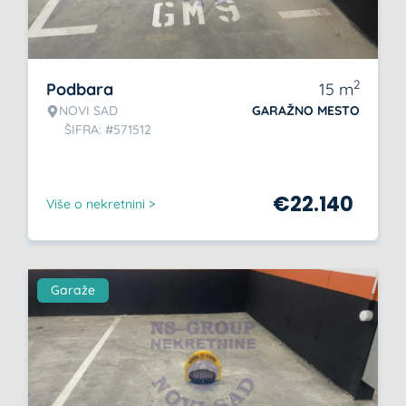
2
Podbara
15
m
NOVI SAD
GARAŽNO MESTO
ŠIFRA: #571512
€
22.140
Više o nekretnini >
Garaže