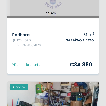
2
Podbara
31
m
NOVI SAD
GARAŽNO MESTO
ŠIFRA: #502870
€
34.860
Više o nekretnini >
Garaže