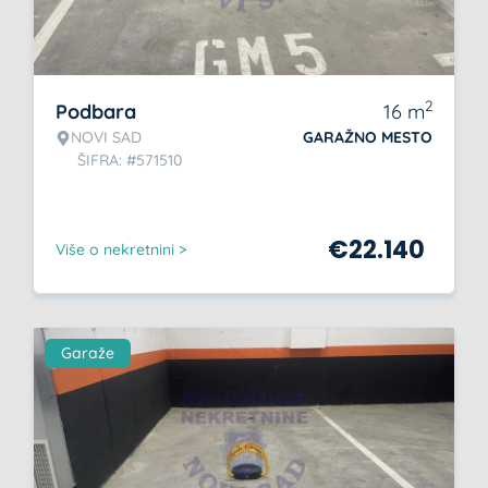
2
Podbara
16
m
NOVI SAD
GARAŽNO MESTO
ŠIFRA: #571510
€
22.140
Više o nekretnini >
Garaže