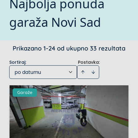
Najbolja ponuda
garaža Novi Sad
Prikazano 1-24 od ukupno 33 rezultata
Sortiraj
:
Postavka:
po datumu
Garaže