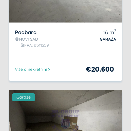
2
Podbara
16
m
NOVI SAD
GARAŽA
ŠIFRA: #511559
€
20.600
Više o nekretnini >
Garaže