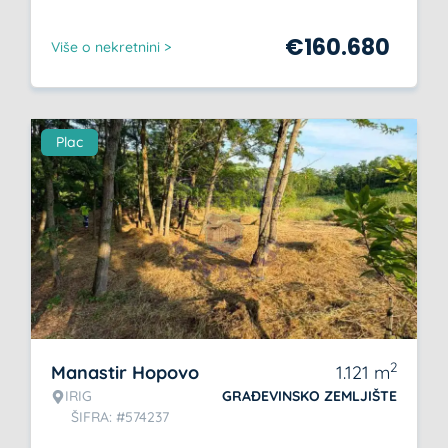
€
160.680
Više o nekretnini >
Plac
2
Manastir Hopovo
1.121
m
IRIG
GRAĐEVINSKO ZEMLJIŠTE
ŠIFRA: #574237