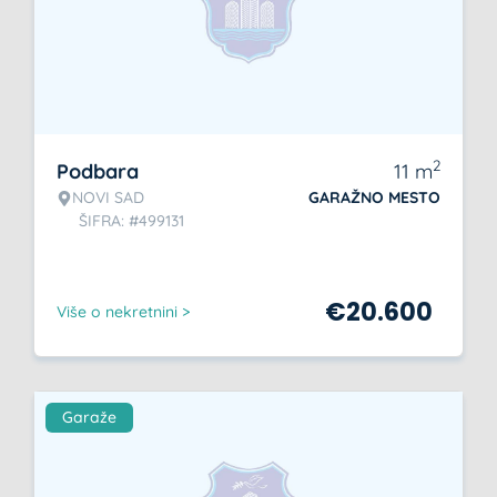
2
Podbara
11
m
NOVI SAD
GARAŽNO MESTO
ŠIFRA: #499131
€
20.600
Više o nekretnini >
Garaže