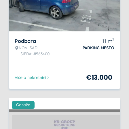
2
Podbara
11
m
NOVI SAD
PARKING MESTO
ŠIFRA: #563400
€
13.000
Više o nekretnini >
Garaže