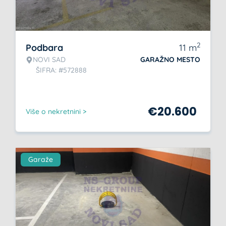
2
Podbara
11
m
NOVI SAD
GARAŽNO MESTO
ŠIFRA: #572888
€
20.600
Više o nekretnini >
Garaže