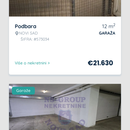
2
Podbara
12
m
NOVI SAD
GARAŽA
ŠIFRA: #573034
€
21.630
Više o nekretnini >
Garaže