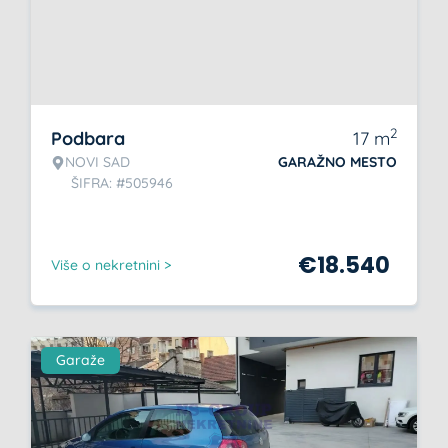
2
Podbara
17
m
NOVI SAD
GARAŽNO MESTO
ŠIFRA: #505946
€
18.540
Više o nekretnini >
Garaže