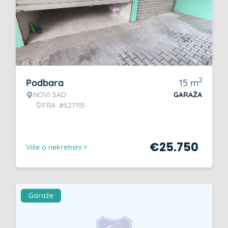
2
Podbara
15
m
NOVI SAD
GARAŽA
ŠIFRA: #527115
€
25.750
Više o nekretnini >
Garaže