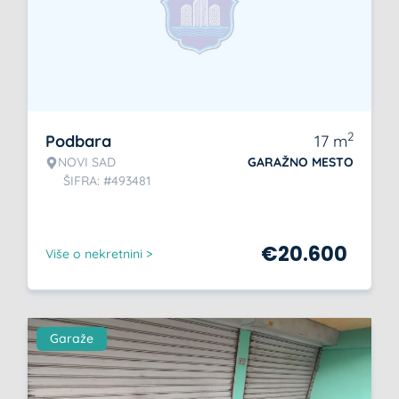
2
Podbara
17
m
NOVI SAD
GARAŽNO MESTO
ŠIFRA: #493481
€
20.600
Više o nekretnini >
Garaže