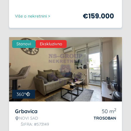
€
159.000
Više o nekretnini >
Stanovi
Ekskluzivno
360°
2
Grbavica
50
m
NOVI SAD
TROSOBAN
ŠIFRA: #573149