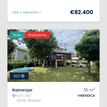
€
82.400
Više o nekretnini >
Kuće
Ekskluzivno
360°
2
Kamenjar
35
m
NOVI SAD
VIKENDICA
ŠIFRA: #574082