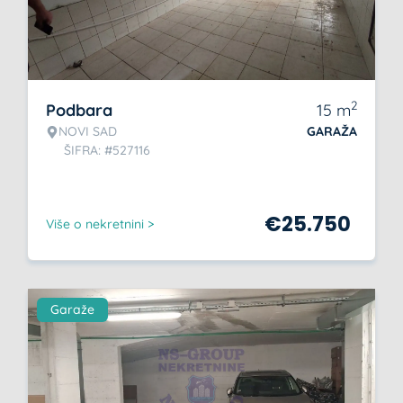
2
Podbara
15
m
NOVI SAD
GARAŽA
ŠIFRA: #527116
€
25.750
Više o nekretnini >
Garaže