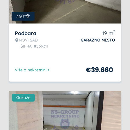
360°
2
Podbara
19
m
NOVI SAD
GARAŽNO MESTO
ŠIFRA: #569311
€
39.660
Više o nekretnini >
Garaže