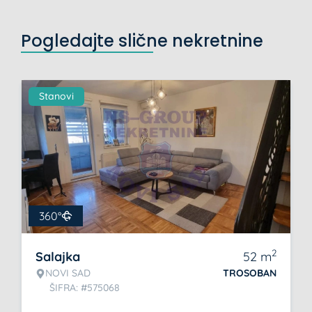
Pogledajte slične nekretnine
Stanovi
360°
2
Salajka
52
m
NOVI SAD
TROSOBAN
ŠIFRA: #575068