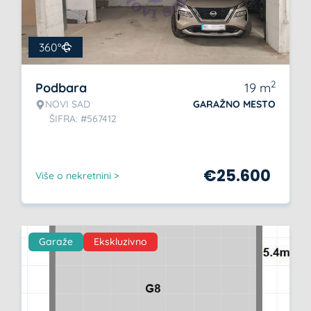
360°
2
Podbara
19
m
NOVI SAD
GARAŽNO MESTO
ŠIFRA: #567412
€
25.600
Više o nekretnini >
Garaže
Ekskluzivno