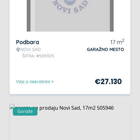
2
Podbara
17
m
NOVI SAD
GARAŽNO MESTO
ŠIFRA: #565925
€
27.130
Više o nekretnini >
Garaže