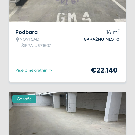
2
Podbara
16
m
NOVI SAD
GARAŽNO MESTO
ŠIFRA: #571507
€
22.140
Više o nekretnini >
Garaže