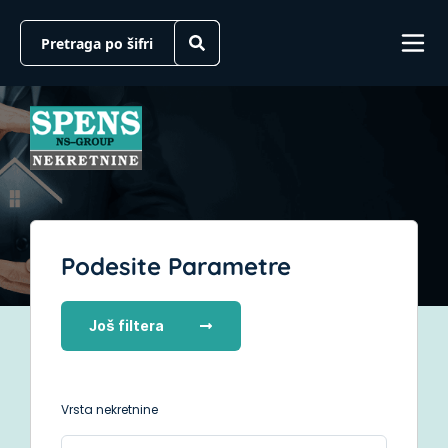
Podesite Parametre
Još filtera
Vrsta nekretnine