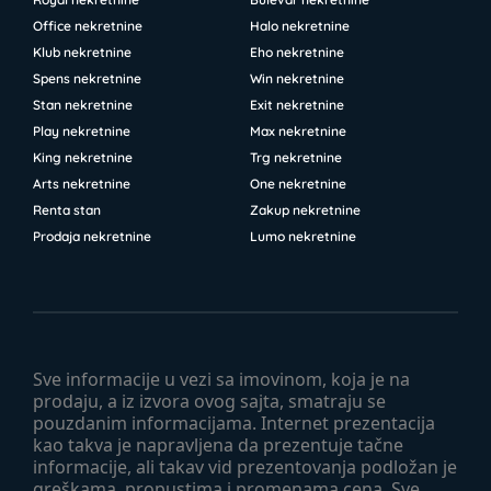
Office nekretnine
Halo nekretnine
Klub nekretnine
Eho nekretnine
Spens nekretnine
Win nekretnine
Stan nekretnine
Exit nekretnine
Play nekretnine
Max nekretnine
King nekretnine
Trg nekretnine
Arts nekretnine
One nekretnine
Renta stan
Zakup nekretnine
Prodaja nekretnine
Lumo nekretnine
Sve informacije u vezi sa imovinom, koja je na
prodaju, a iz izvora ovog sajta, smatraju se
pouzdanim informacijama. Internet prezentacija
kao takva je napravljena da prezentuje tačne
informacije, ali takav vid prezentovanja podložan je
greškama, propustima i promenama cena. Sve