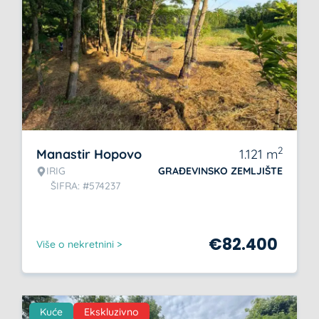
2
Manastir Hopovo
1.121
m
IRIG
GRAĐEVINSKO ZEMLJIŠTE
ŠIFRA: #574237
€
82.400
Više o nekretnini >
Kuće
Ekskluzivno