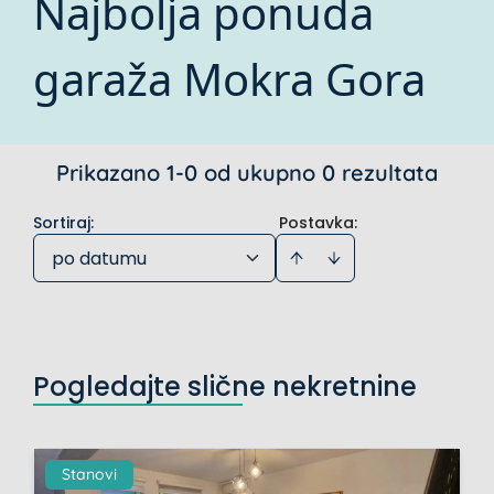
Najbolja ponuda
garaža Mokra Gora
Prikazano 1-0 od ukupno 0 rezultata
Sortiraj
:
Postavka:
po datumu
Pogledajte slične nekretnine
Stanovi