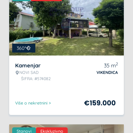
360°
2
Kamenjar
35
m
NOVI SAD
VIKENDICA
ŠIFRA: #574082
€
159.000
Više o nekretnini >
Stanovi
Ekskluzivno