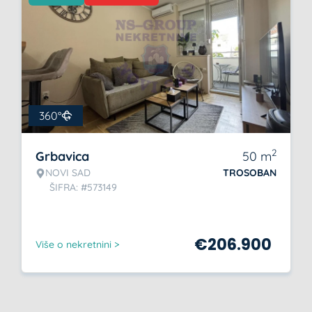
360°
2
Grbavica
50
m
NOVI SAD
TROSOBAN
ŠIFRA: #573149
€
206.900
Više o nekretnini >