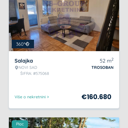
360°
2
Salajka
52
m
NOVI SAD
TROSOBAN
ŠIFRA: #575068
€
160.680
Više o nekretnini >
Plac