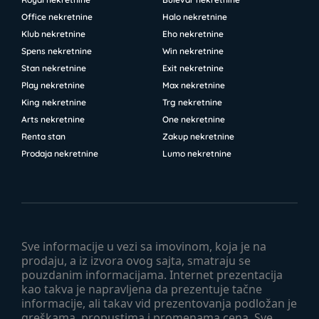
Office nekretnine
Halo nekretnine
Klub nekretnine
Eho nekretnine
Spens nekretnine
Win nekretnine
Stan nekretnine
Exit nekretnine
Play nekretnine
Max nekretnine
King nekretnine
Trg nekretnine
Arts nekretnine
One nekretnine
Renta stan
Zakup nekretnine
Prodaja nekretnine
Lumo nekretnine
Sve informacije u vezi sa imovinom, koja je na
prodaju, a iz izvora ovog sajta, smatraju se
pouzdanim informacijama. Internet prezentacija
kao takva je napravljena da prezentuje tačne
informacije, ali takav vid prezentovanja podložan je
greškama, propustima i promenama cena. Sve