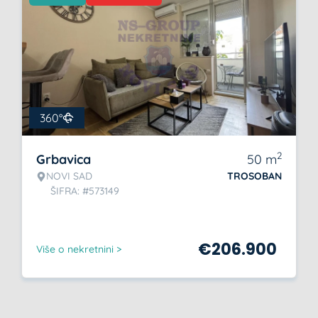
360°
2
Grbavica
50
m
NOVI SAD
TROSOBAN
ŠIFRA: #573149
€
206.900
Više o nekretnini >