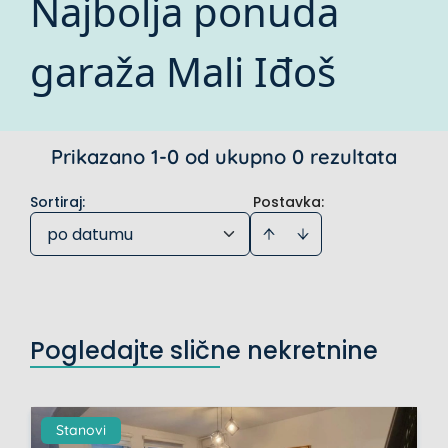
Najbolja ponuda
garaža Mali Iđoš
Prikazano 1-0 od ukupno 0 rezultata
Sortiraj
:
Postavka:
po datumu
Pogledajte slične nekretnine
Stanovi