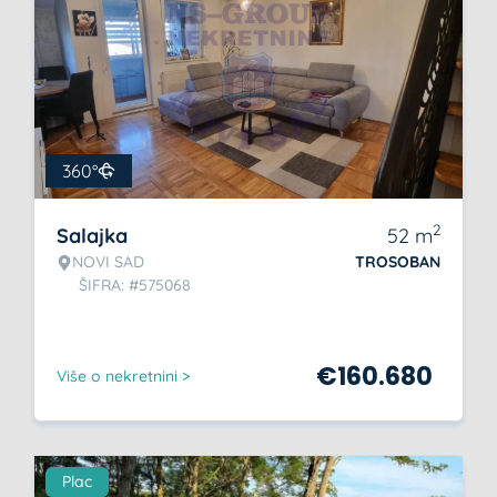
360°
2
Salajka
52
m
NOVI SAD
TROSOBAN
ŠIFRA: #575068
€
160.680
Više o nekretnini >
Plac