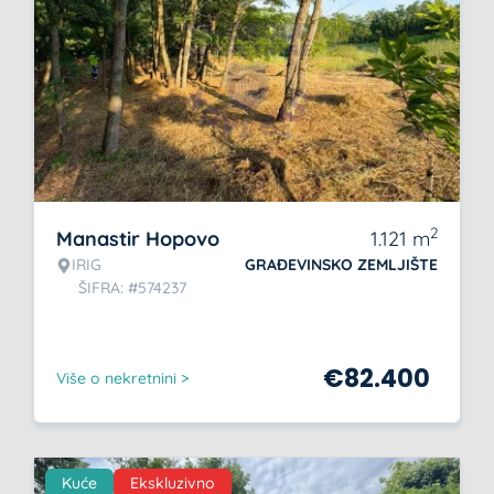
2
Manastir Hopovo
1.121
m
IRIG
GRAĐEVINSKO ZEMLJIŠTE
ŠIFRA: #574237
€
82.400
Više o nekretnini >
Kuće
Ekskluzivno