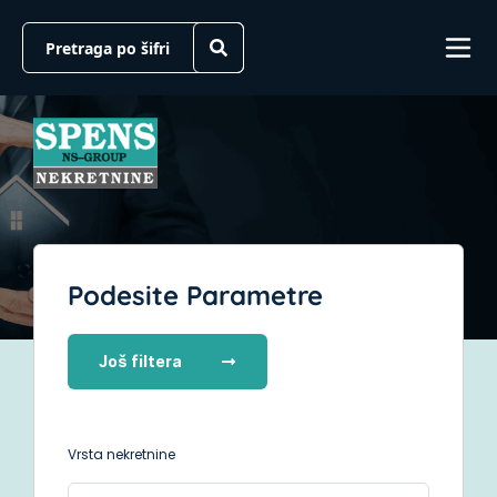
Podesite Parametre
Još filtera
Vrsta nekretnine