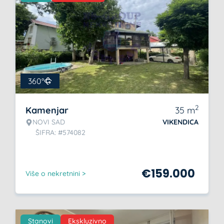
360°
2
Kamenjar
35
m
NOVI SAD
VIKENDICA
ŠIFRA: #574082
€
159.000
Više o nekretnini >
Stanovi
Ekskluzivno